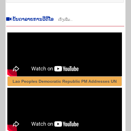
​ບັນ​ດາ​ລາຍ​ການ​ວີດີໂອ​
ເບິ່ງ​ເພີ່ມ...
Lao Peoples Democratic Republic PM Addresses UN