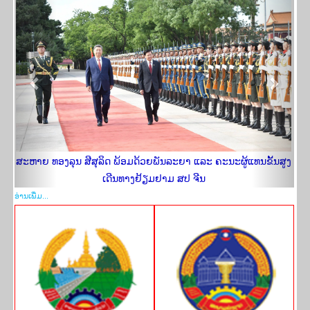
ສະຫາຍ ທອງລຸນ ສີສຸລິດ ພ້ອມດ້ວຍພັນລະຍາ ແລະ ຄະນະຜູ້ແທນຂັ້ນສູງ
ເດີນທາງຢ້ຽມ​ຢາມ ສປ ຈີນ
ອ່ານ​ເພີ່​ມ...