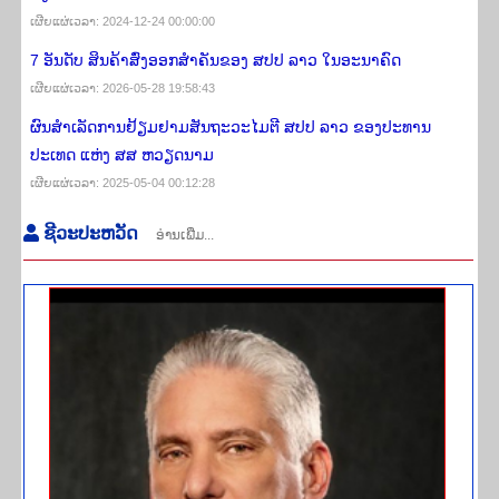
ເຜີຍ​ແຜ່​ເວ​ລາ: 2024-12-24 00:00:00
7 ອັນດັບ ສິນຄ້າສົ່ງອອກສຳຄັນຂອງ ສປປ ລາວ ໃນອະນາຄົດ
ເຜີຍ​ແຜ່​ເວ​ລາ: 2026-05-28 19:58:43
ຜົນສໍາເລັດການຢ້ຽມຢາມສັນຖະວະໄມຕີ ສປປ ລາວ ຂອງປະທານ
ປະເທດ ແຫ່ງ ສສ ຫວຽດນາມ
ເຜີຍ​ແຜ່​ເວ​ລາ: 2025-05-04 00:12:28
​ຊີ​ວະ​ປະ​ຫວັດ​
ອ່ານເພີ່ມ...