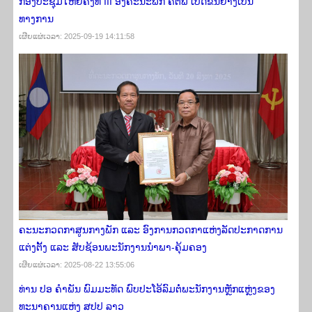
ກອງປະຊຸມໃຫຍ່ຄັ້ງທີ III ອົງຄະນະພັກ ຄຕພ ເປີດຂຶ້ນຢ່າງເປັນ
ທາງການ
ເຜີຍ​ແຜ່​ເວ​ລາ: 2025-09-19 14:11:58
ຄະນະກວດກາສູນກາງພັກ ແລະ ອົງການກວດກາແຫ່ງລັດປະກາດການ
ແຕ່ງຕັ້ງ ແລະ ສັບຊ້ອນພະນັກງານນຳພາ-ຄຸ້ມຄອງ
ເຜີຍ​ແຜ່​ເວ​ລາ: 2025-08-22 13:55:06
ທ່ານ ປອ ຄໍາພັນ ພົມມະທັດ ພົບປະໂອ້ລົມຕໍ່ພະນັກງານຫຼັກແຫຼ່ງຂອງ
ທະນາຄານແຫ່ງ ສປປ ລາວ