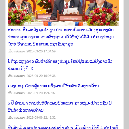
ສະຫາຍ ສິນລະວົງ ຄຸດໄພທູນ ກໍາມະການກົມການເມືອງສູນກາງພັກ
ປະທານສູນກາງແນວລາວສ້າງຊາດ ໄດ້ໃຫ້ກຽດໂອ້ລົມ ຕໍ່​ກອງ​ປະ​ຊຸມ​
ໃຫຍ່ ອົງ​ຄະ​ນະ​ພັກ ສານ​ປະ​ຊາ​ຊົນ​ສູງ​ສຸດ
ເຜີຍ​ແຜ່​ເວ​ລາ: 2025-09-20 17:34:59
ພິທີຖະແຫຼງຂ່າວ ຜົນສໍາເລັດກອງປະຊຸມໃຫຍ່ຜູ້ແທນແມ່ຍິງລາວທົ່ວ
ປະເທດ ຄັ້ງທີ IX
ເຜີຍ​ແຜ່​ເວ​ລາ: 2025-09-20 16:06:36
ກອງປະຊຸມໃຫຍ່ຜູ້ແທນແມ່​ຍິງ​ລາວມີຜົນສຳເລັດຫຼາຍດ້ານ
ເຜີຍ​ແຜ່​ເວ​ລາ: 2025-09-20 15:46:37
5 ປີ ຜ່ານມາ ການປະຕິບັດແຜນພັດທະນາ ຊາວໜຸ່ມ-ເຍົາວະຊົນ ມີ
ຜົນສຳເລັດຫລາຍດ້ານ
ເຜີຍ​ແຜ່​ເວ​ລາ: 2025-09-06 22:45:32
ຜົນສຳເລັດກອງປະຊຸມຄະນະປະຈຳ ສນຊ ເປີດກວ້າງ ຄັ້ງທີ 4 ສະໄໝທີ