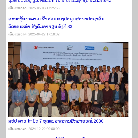
ຖວທ ປະດັບຫຼຽນກາລະນຶກ 70 ປີ ພັກປະຊາຊົນ ປະຕິວັດລາວ
ເຜີຍ​ແຜ່​ເວ​ລາ: 2025-05-03 17:25:55
ຄະນະຜູ້ແທນລາວ ເຂົ້າຮ່ວມກອງປະຊຸມສະພາປະຊາຄົມ
ວັດທະນະທຳ-ສັງຄົມອາຊຽນ ຄັ້ງທີ 33
ເຜີຍ​ແຜ່​ເວ​ລາ: 2025-04-27 17:18:32
ສປປ ລາວ ກຳນົດ 7 ຍຸດທະສາດການສຶກສາຮອດປີ2030
ເຜີຍ​ແຜ່​ເວ​ລາ: 2024-12-22 00:00:00