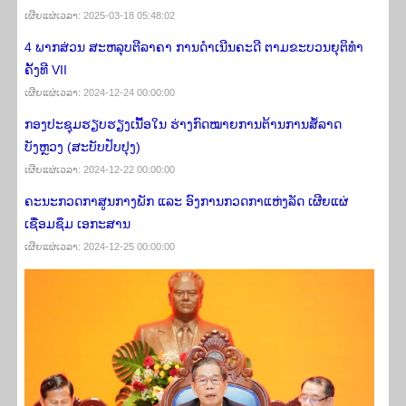
ເຜີຍ​ແຜ່​ເວ​ລາ: 2025-03-18 05:48:02
4 ພາກສ່ວນ ສະຫລຸບຕີລາຄາ ການດຳເນີນຄະດີ ຕາມຂະບວນຍຸຕິທຳ
ຄັ້ງທີ VII
ເຜີຍ​ແຜ່​ເວ​ລາ: 2024-12-24 00:00:00
ກອງປະຊຸມຮຽບຮຽງເນື້ອໃນ ຮ່າງກົດໝາຍການຕ້ານການສໍ້ລາດ
ບັງຫຼວງ (ສະບັບປັບປຸງ)
ເຜີຍ​ແຜ່​ເວ​ລາ: 2024-12-22 00:00:00
ຄະນະກວດກາສູນກາງພັກ ແລະ ອົງການກວດກາແຫ່ງລັດ ເຜີຍແຜ່
ເຊື່ອມຊຶມ ເອກະສານ
ເຜີຍ​ແຜ່​ເວ​ລາ: 2024-12-25 00:00:00