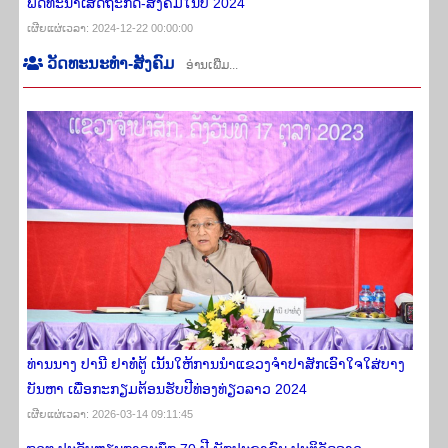
ພັດທະນາ​ເສດຖະກິດ-ສັງຄົມ​ໃນ​ປີ 2024
ເຜີຍ​ແຜ່​ເວ​ລາ: 2024-12-22 00:00:00
​ວັດ​ທະ​ນະ​ທຳ-ສັງ​ຄົມ
ອ່ານເພີ່ມ...
ທ່ານນາງ ປານີ ຢາທໍ່ຕູ້ ເນັ້ນໃຫ້ການນຳແຂວງຈໍາປາສັກເອົາໃຈໃສ່ບາງ
ບັນຫາ ເພື່ອກະກຽມຕ້ອນຮັບປີທ່ອງທ່ຽວລາວ 2024
ເຜີຍ​ແຜ່​ເວ​ລາ: 2026-03-14 09:11:45