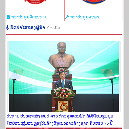
ກອງປະຊຸມ​ລັດ​ຖະ​ບານ
ກອງ​ປະ​ຊຸມ​ສະ​ພາ
ບົດ​ປາ​ໄສ​ຂອງ​ຜູ້​ນຳ
ອ່ານ​ເພີ່​ມ
ປະທານ ປະເທດແຫ່ງ ສປປ ລາວ ກ່າວສູນທອນພົດ ຕໍ່ພິທີໂຮມຊຸມນຸມ
ໃຫຍ່ສະເຫຼີມສະຫຼອງວັນສ້າງຕັ້ງແນວລາວສ້າງຊາດ ຄົບຮອບ 75 ປີ