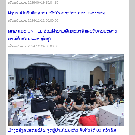
ເຜີຍ​ແຜ່​ເວ​ລາ: 2026-06-19 15:04:15
ລົງນາມບົດບັນທຶກຄວາມເຂົ້າໃຈລະຫວ່າງ ຄຕພ ແລະ ກຕສ
ເຜີຍ​ແຜ່​ເວ​ລາ: 2024-12-22 00:00:00
ສຕສ ແລະ UNITEL ຮ່ວມລົງນາມພັດທະນາຍົກລະດັບຄຸນນະພາບ
ການສິດສອນ ແລະ ຫຼັກສູດ
ເຜີຍ​ແຜ່​ເວ​ລາ: 2024-12-24 00:00:00
ມ້າງແກ້ງສະແກມເມີ 2 ຈຸດຢູ່ບ້ານໂນນແກ້ວ ຈັບຕົວໄດ້ 80 ກວ່າຄົນ