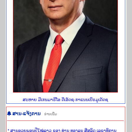
ສະ​ຫາຍ ມີເກນມາຣີໂອ ດີເອັດຊ-ກາແນນເບີຣມູເດັດຊ
ສານ-ແຈ້​ງ​ການ
ອ່ານ​ເພີ່​ມ
* ສານອວຍພອນປີໃໝ່ລາວ ຂອງ ທ່ານ ທອງລຸນ ສີສຸລິດ ເລຂາທິການ