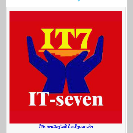
ມີ​ບັນ​ຫາ​ເລື່ອງ​ໄອ​ທີ ຄິດ​ເຖິງ​ພວກ​ເຮົາ