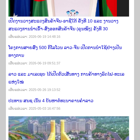
ເປີດງານວາງສະແດງສິນຄ້າຈີນ-ອາຊີໃຕ້ ຄັ້ງທີ 10 ແລະ ງານວາງ
ສະແດງການນໍາເຂົ້າ-ສົ່ງອອກສິນຄ້າຈີນ​ (ຄຸນໝິງ) ຄັ້ງທີ 30 ​
ເຜີຍ​ແຜ່​ເວ​ລາ: 2026-06-19 14:48:16
ໂຄງການສາຍສົ່ງ 500 ກິໂລໂວນ ລາວ-ຈີນ ເປີດການນໍາໃຊ້ຢ່າງເປັນ
ທາງການ
ເຜີຍ​ແຜ່​ເວ​ລາ: 2026-06-19 09:51:37
ລາວ ແລະ ມາເລເຊຍ ໄດ້ເປີດຕົວເສັ້ນທາງ ການຄ້າທາງລົດໄຟ-ທະເລ
ແຫ່ງໃໝ່
ເຜີຍ​ແຜ່​ເວ​ລາ: 2025-05-26 19:13:52
ປະທານ ສນຊ ເນັ້ນ 4 ບັນຫາຕໍ່ທະນາຄານຄໍາລາວ
ເຜີຍ​ແຜ່​ເວ​ລາ: 2025-05-03 16:47:56