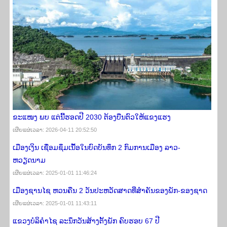
ຂະແໜງ ພບ ແຕ່ນີ້ຮອດປີ 2030 ຕ້ອງບືນຕົວໃຫ້ແຂງແຮງ
ເຜີຍ​ແຜ່​ເວ​ລາ: 2026-04-11 20:52:50
ເມືອງເງິນ ເຊື່ອມຊຶມເນື້ອໃນບົດບັນທຶກ 2 ກົມການເມືອງ ລາວ-
ຫວຽດນາມ
ເຜີຍ​ແຜ່​ເວ​ລາ: 2025-01-01 11:46:24
ເມືອງຊານໄຊ ຫວນຄືນ 2 ວັນປະຫວັດສາດທີ່ສຳຄັນຂອງພັກ-ຂອງຊາດ
ເຜີຍ​ແຜ່​ເວ​ລາ: 2025-01-01 11:43:11
ແຂວງບໍລິຄຳໄຊ ລະນຶກວັນສ້າງຕັ້ງພັກ ຄົບຮອບ 67 ປີ