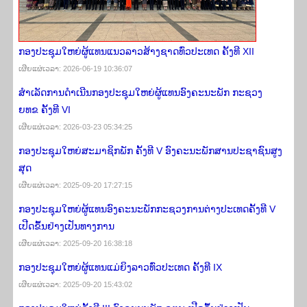
ກອງປະຊຸມໃຫຍ່ຜູ້ແທນແນວລາວສ້າງຊາດທົ່ວປະເທດ ຄັ້ງທີ XII
ເຜີຍ​ແຜ່​ເວ​ລາ: 2026-06-19 10:36:07
ສຳເລັດການດຳເນີນກອງປະຊຸມໃຫຍ່ຜູ້ແທນອົງຄະນະພັກ ກະຊວງ
ຍທຂ ຄັ້ງທີ VI
ເຜີຍ​ແຜ່​ເວ​ລາ: 2026-03-23 05:34:25
ກອງ​ປະຊຸມ​​ໃຫຍ່ສະມາຊິກພັກ ຄັ້ງ​ທີ V ອົງຄະ​ນະພັກສາ​ນປະຊາຊົນ​ສູງ​
ສຸດ
ເຜີຍ​ແຜ່​ເວ​ລາ: 2025-09-20 17:27:15
ກອງປະຊຸມໃຫຍ່ຜູ້ແທນອົງຄະນະພັກກະຊວງການຕ່າງປະເທດຄັ້ງທີ V
ເປີດຂຶ້ນຢ່າງເປັນທາງການ
ເຜີຍ​ແຜ່​ເວ​ລາ: 2025-09-20 16:38:18
ກອງປະຊຸມໃຫຍ່ຜູ້ແທນແມ່ຍິງລາວທົ່ວປະເທດ ຄັ້ງທີ IX
ເຜີຍ​ແຜ່​ເວ​ລາ: 2025-09-20 15:43:02