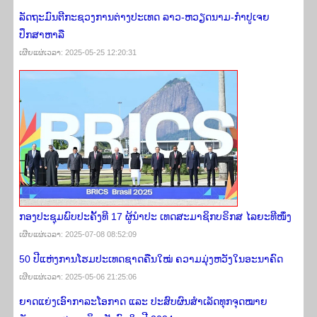
ລັດຖະມົນຕີກະຊວງການຕ່າງປະເທດ ລາວ-ຫວຽດນາມ-ກໍາປູເຈຍ
ປຶກສາຫາລື
ເຜີຍ​ແຜ່​ເວ​ລາ: 2025-05-25 12:20:31
ກອງປະຊຸມພົບປະຄັ້ງທີ 17 ຜູ້ນຳປະ ເທດສະມາຊິກບຣິກສ ໄລຍະທີໜຶ່ງ
ເຜີຍ​ແຜ່​ເວ​ລາ: 2025-07-08 08:52:09
50 ປີແຫ່ງການໂຮມປະເທດຊາດຄືນໃໝ່ ຄວາມມຸ່ງຫວັງໃນອະນາຄົດ
ເຜີຍ​ແຜ່​ເວ​ລາ: 2025-05-06 21:25:06
ຍາດ​ແຍ່ງ​ເອົາ​ກາລະ​ໂອກາດ ​ແລະ ປະສົບ​ຜົນສຳ​ເລັດ​ທຸກ​ຈຸດໝາຍ​