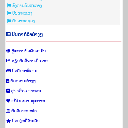
ອົງ​ການ​ຂັ້ນ​ສູນ​ກາງ
ບັນ​ດາ​ແຂວງ
ບັນດາກະຊວງ
ບັນ​ດາ​ຄໍ​ລຳ​​ຕ່າງໆ
ຫຼັກການ​ພົວ​ພັນ​ສາ​ກົນ
ຂຽນ​ບົດວິ​ຈານ-ວິ​ເຄາະ
ບົດບັນ​ນາ​ທິ​ການ
ບົດ​ຄວາມ​ຕ່າງໆ
ສຸ​ພາ​ສິດ-ກາບກອນ
​ແກ້​ໄຂ​ຄວາມ​ທຸກ​ຍາກ
​ບົດວັດ​ທະ​ນະ​ທຳ
ບົດວຽກ​ດີ​ຄົນ​ເດັ່ນ