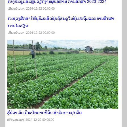
ກອງ​ປະ​ຊຸມສະຫຼຸບ​ວຽກ​ງານ​ຜູ້​ບໍ​ລິ​ຫານ ການ​ສຶກ​ສາ 2023-2024
ເຜີຍ​ແຜ່​ເວ​ລາ: 2024-12-22 00:00:00
ກະຊວງສຶກສາໃຫ້ບູລິມະສິດຊັບຊ້ອນຄູໃນຊັ້ນປະຖົມແລະການສຶກສາ
ກ່ອນໄວຮຽນ
ເຜີຍ​ແຜ່​ເວ​ລາ: 2024-12-22 00:00:00
ຮູ້ບໍ່ວ່າ ລັດ ມີນະໂຍບາຍທີ່ດິນ ສຳລັບການປູກພືດ
ເຜີຍ​ແຜ່​ເວ​ລາ: 2024-12-22 00:00:00