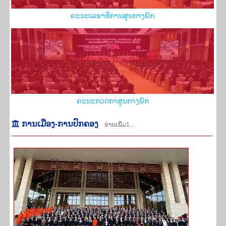
​ຄະ​ນະ​ເລ​ຂາ​ທິ​ການ​ສູນ​ກາງ​ພັກ
​ຄະ​ນະ​ກວດ​ກາ​ສູນ​ກາງ​ພັກ
ກາ​ນ​ເມືອງ-ການປົກ​ຄອງ
ອ່ານເພີ່ມ1...