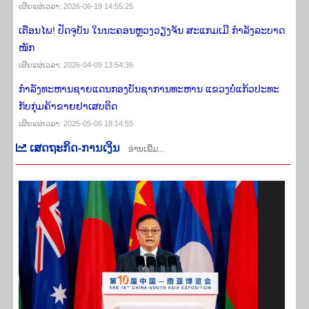
ເຜີຍ​ແຜ່​ເວ​ລາ: 2026-06-19 14:55:25
ເຕືອນ​ໄພ​! ປັດ​ຈຸ​ບັນ ໃນ​ນະ​ຄອນຫຼວງວຽງ​ຈ​ັນ ສະ​ແກມ​ເມີ ກຳ​ລັງ​ລະ​ບາດ
ໜັກ
ເຜີຍ​ແຜ່​ເວ​ລາ: 2026-04-09 13:54:36
ກໍາລັງທະຫານຊາຍແດນກອງບັນຊາການທະຫານ ແຂວງບໍ່ແກ້ວປະທະ
ກັບກຸ່ມຄ້າຂາຍຢາເສບຕິດ
ເຜີຍ​ແຜ່​ເວ​ລາ: 2025-05-06 18:14:55
​​ເສດ​ຖະ​ກິດ-ການ​ເງິນ
ອ່ານເພີ່ມ...