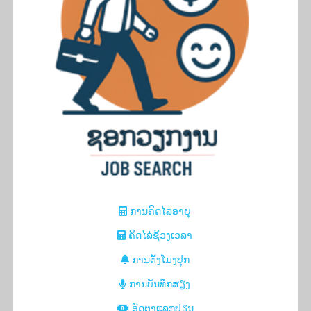
​ການຄິດ​ໄລ່​ອາ​ຍຸ​
ຄິດ​ໄລ່​ຊ້ວງ​ເວ​ລາ​
ການຕັ້ງ​ໂມງ​ປຸກ
​ການບັນ​ທຶກ​ສຽງ
ອັດຕາແລກປ່ຽນ