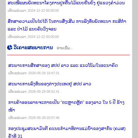
ສະເໜີແຜນພັດທະນາໂຄງການປູກຕົ້ນໄມ້ແບບຍືນຍົງ ຢູ່ແຂວງຄໍາມ່ວນ
ເຜີຍ​ແຜ່​ເວ​ລາ: 2024-12-22 00:00:00
ສຶກສາຄວາມເປັນໄປໄດ້ ໃນການສົ່ງເສີມ ການລົງທຶນພັດທະນາ ກະສິກໍາ
ແລະ ປ່າໄມ້ ແບບຄົບວົງຈອນ
ເຜີຍ​ແຜ່​ເວ​ລາ: 2024-12-22 00:00:00
​ວິ​ເຄາະ​ສະ​ພາບ​ການ
ອ່ານເພີ່ມ...
ສະພາບການສຶກສາຂອງ ສປປ ລາວ ແລະ ແນວໂນ້ມໃນອະນາຄົດ
ເຜີຍ​ແຜ່​ເວ​ລາ: 2026-05-29 10:47:31
ສະພາບການລົງທຶນຂອງຕ່າງປະເທດຢູ່ ສປປ ລາວ
ເຜີຍ​ແຜ່​ເວ​ລາ: 2026-05-29 06:52:41
ການຄ້າອອນລາຍຈະກາຍເປັນ “ຕະຫຼາດຫຼັກ” ຂອງລາວ ໃນ 5 ປີ ຂ້າງ​
ໜ້າ
ເຜີຍ​ແຜ່​ເວ​ລາ: 2026-05-28 20:07:46
ກອງປະຊຸມສະພາມົນຕີ ຄະນະກຳມາທິການແມ່ນໍ້າຂອງສາກົນ (ຄມສ)
ຄັ້ງທີ 31