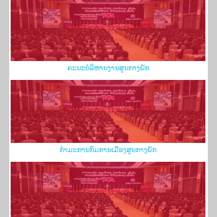
ຄະ​ນະ​ບໍ​ລິ​ຫານ​ງານ​ສູນ​ກາງ​ພັກ
​ກຳ​ມະ​ການ​ກົມ​ການ​ເມືອງ​ສູນ​ກາງ​ພັກ