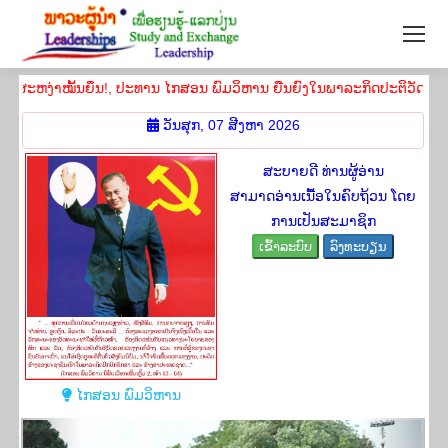
ຫງ່າ​ໝັ້ນ​ຍຶນ!, ປະທານ ໄກສອນ ພົມວິຫານ ຍືນຍົງໃນພາລະກິດປະຕິວັດ ຂອງພວກເຮົ
ວັນສຸກ, 07 ສີງຫາ 2026
ສະບາຍດີ ທ່ານຜູ້ອ່ານ
ສາມາດອ່ານເນື້ອໃນຄົບຖ້ວນ ໂດຍ
ການເປັນສະມາຊິກ
ເຂົ້າລະບົບ
ລົງທະບຽນ
ໄກສອນ ພົມວິຫານ
Previous
Next