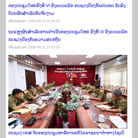
ກອງປະຊຸມໃຫຍ່ຄັ້ງທີ VI ອົງຄະນະພັກ ກະຊວງປ້ອງກັນປະເທດ ອັດລົງ
ດ້ວຍຜົນສໍາເລັດອັນຈົບງາມ
ເຜີຍ​ແຜ່​ເວ​ລາ: 2025-08-22 04:36:29
ຖະແຫຼງຜົນສໍາເລັດການດໍາເນີນກອງປະຊຸມໃຫຍ່ ຄັ້ງທີ VI ອົງຄະນະພັກ
ກະຊວງປ້ອງກັນຄວາມສະຫງົບ
ເຜີຍ​ແຜ່​ເວ​ລາ: 2025-08-21 21:07:00
ກະຊວງ ປກສ ຈັດກອງປະຊຸມຫາລືການແກ້ໄຂອາຊະຍາກຳທາງໄຊເບີ