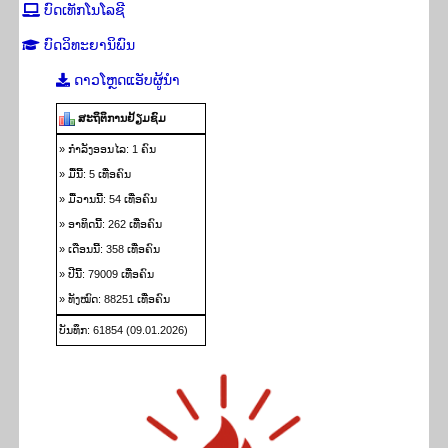
ບົດເທັກໂນໂລຊີ
ບົດວິທະຍານິພົນ
ດາວ​ໂຫຼດ​ແອັບ​ຜູ້​ນຳ
ສະ​ຖິ​ຕິ​ການ​ຢ້ຽມ​ຊົມ
» ກຳ​ລັງ​ອອນ​ໄລ: 1 ຄົນ
» ມື້​ນີ້: 5 ເທື່ອ​ຄົນ
» ມື້​ວານ​ນີ້: 54 ເທື່ອ​ຄົນ
» ອາ​ທິດ​ນີ້: 262 ເທື່ອ​ຄົນ
» ເດືອນ​ນີ້: 358 ເທື່ອ​ຄົນ
» ປີ​ນີ້: 79009 ເທື່ອ​ຄົນ
» ທັງ​ໝົດ: 88251 ເທື່ອ​ຄົນ
ບັນ​ທຶກ: 61854 (09.01.2026)