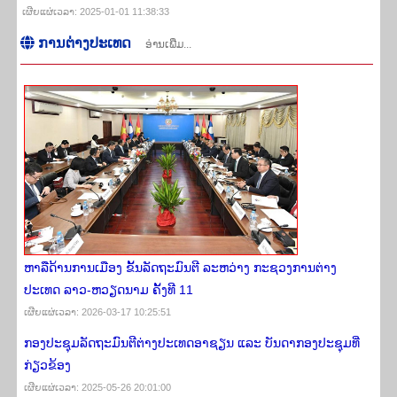
ເຜີຍ​ແຜ່​ເວ​ລາ: 2025-01-01 11:38:33
ການ​ຕ່າງ​ປະ​ເທດ
ອ່ານເພີ່ມ...
ຫາລືດ້ານການເມືອງ ຂັ້ນລັດຖະມົນຕີ ລະຫວ່າງ ກະຊວງການຕ່າງ
ປະເທດ ລາວ-ຫວຽດນາມ ຄັ້ງທີ 11
ເຜີຍ​ແຜ່​ເວ​ລາ: 2026-03-17 10:25:51
ກອງປະຊຸມລັດຖະມົນຕີຕ່າງປະເທດອາຊຽນ ແລະ ບັນດາກອງປະຊຸມທີ່
ກ່ຽວຂ້ອງ
ເຜີຍ​ແຜ່​ເວ​ລາ: 2025-05-26 20:01:00