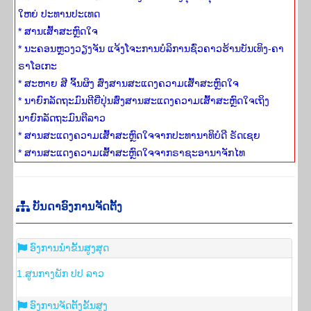
ໃຫຍ່ ປະທານປະເທດ
* ສານເສົ້າສະຫຼົດໃຈ
* ນະຄອນຫຼວງວຽງຈັນ ແຈ້ງໂຈະການບໍລິການຊົ່ວຄາວຮ້ານບັນເທິງ-ຄາ
ຣາໂອເກະ
* ສະຫາຍ ສີ ຈິ້ນຜິງ ສົ່ງສານສະແດງຄວາມເສົ້າສະຫຼົດໃຈ
* ນາຍົກລັດຖະມົນຕີຍີ່ປຸ່ນສົ່ງສານສະແດງຄວາມເສົ້າສະຫຼົດໃຈເຖິງ
ນາຍົກລັດຖະມົນຕີລາວ
* ສານສະແດງຄວາມເສົ້າສະຫຼົດໃຈຈາກປະທານາທິບໍດີ ຣັດເຊຍ
* ສານສະແດງຄວາມເສົ້າສະຫຼົດໃຈຈາກຣາຊະອານາຈັກໄທ
ບັນ​ດາ​ອົງ​ການ​ຈັດ​ຕັ້ງ
ອົງ​ການ​ນຳ​ຂັ້ນ​ສູງສຸດ
1.ສູນ​ກາງ​ພັກ ປ​ປ ລາວ
ອົງ​ການ​ຈັດ​ຕັ້ງ​ຂັ້ນ​ສູງ​