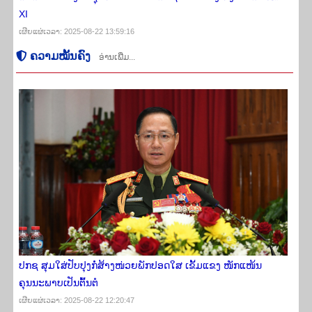
XI
ເຜີຍ​ແຜ່​ເວ​ລາ: 2025-08-22 13:59:16
ຄວາມ​ໝັ້ນ​ຄົງ
ອ່ານເພີ່ມ...
ປກຊ ສຸມໃສ່ປັບປຸງກໍ່ສ້າງໜ່ວຍພັກປອດໃສ ເຂັ້ມແຂງ ໜັກແໜ້ນ
ຄຸນນະພາບເປັນຕົ້ນຕໍ
ເຜີຍ​ແຜ່​ເວ​ລາ: 2025-08-22 12:20:47