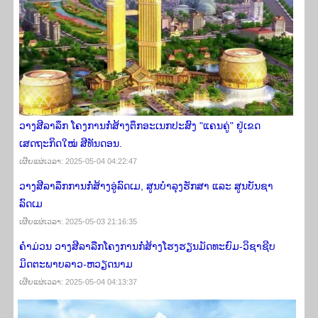
ວາງສີລາລຶກ ໂຄງການກໍ່ສ້າງຕຶກອະເນກປະສົງ "ແຄນຄູ່" ຢູ່ເຂດ
ເສດຖະກິດໃໝ່ ສີທັນດອນ.
ເຜີຍ​ແຜ່​ເວ​ລາ: 2025-05-04 04:22:47
ວາງສີລາລຶກການກໍ່ສ້າງອູ່ລົດເມ, ສູນບຳລຸງຮັກສາ ແລະ ສູນບັນຊາ
ລົດເມ
ເຜີຍ​ແຜ່​ເວ​ລາ: 2025-05-03 21:16:35
ຄຳ​ມ່ວນ ວາງສີລາລືກໂຄງການກໍ່ສ້າງໂຮງຮຽນມັດທະຍົມ-ວິຊາຊີບ
ມິດຕະພາບລາວ-ຫວຽດນາມ
ເຜີຍ​ແຜ່​ເວ​ລາ: 2025-05-04 04:13:37