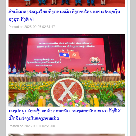
ສຳເລັດກອງປະຊຸມໃຫຍ່ອົງຄະນະພັກ ອົງການໄອຍະການປະຊາຊົນ
ສູງສຸດ ຄັ້ງທີ VI
Posted on 2025-09-07 02:31:47
ກອງປະຊຸມໃຫຍ່ຜູ້ແທນອົງຄະນະພັກແຂວງສະຫວັນນະເຂດ ຄັ້ງທີ X
ເປີດຂຶ້ນຢ່າງເປັນທາງການແລ້ວ
Posted on 2025-09-07 02:20:00