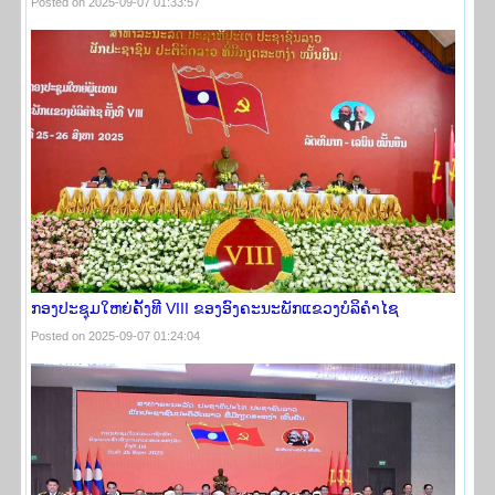
Posted on 2025-09-07 01:33:57
ກອງປະຊຸມໃຫຍ່ຄັ້ງທີ VIII ຂອງອົງຄະນະພັກແຂວງບໍລິຄໍາໄຊ
Posted on 2025-09-07 01:24:04