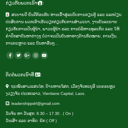
ກ່ຽວ​ກັບ​ພວກ​ເຮົາ
:
: ສະ​ບາຍ​ດີ ຍິນ​ດີ​ຕ້ອນ​ຮັບ​ ທ່ານ​ເຂົ້າ​ສູ່ລະ​ບົບ​ການ​ຮຽນ​ຮູ້ ແລະ ແລກ​ປ່ຽນ​
ປະ​ສົບ​ການ ພວກ​ເຮົາ​ເຮັດ​ວຽກ​ກ່ຽວ​ກັບ​ການ​ສຳ​ມະ​ນາ, ງານ​ບັນ​ລະ​ຍາຍ
ກ່ຽວ​ກັບ​ການ​ເປັນ​ຜູ້​ນຳ, ພາ​ວະ​ຜູ້​ນຳ ແລະ ການ​ບໍ​ລິ​ຫານ​ທຸ​ລະ​ກິດ ແລະ ໃຫ້​
ຄຳ​ປຶກ​ສາ​ບັນ​ຫາ​ຕ່າງໆ ບໍ່​ວ່າ​ຈະ​ເປັນ​ບັນ​ຫາ​ທາງ​ດ້ານ​ກົດ​ໝາຍ, ການ​ເງິນ,
ການ​ຕະຫຼາດ ແລະ ບັນ​ຫາ​ອື່ນໆ...
​ຕິດ​ຕາມ​ພວກ​ເຮົາ​ທາງ​ສື່​ສັງ​ຄົມ​ອອນ​ໄລ​ນ໌ ໄດ້​ທີ່:
Facebook
Twitter
Google+
Instagram
Youtube
page
page
page
page
chanel
opens
opens
opens
opens
opens
ຕິດ​ຕໍ່​ພວກ​ເຮົາ​ທີ່
:
in
in
in
in
in
: ຖະ​ໜົນ​ສາມ​ແສນ​ໄທ, ບ້ານ​ຫາຍ​ໂສກ, ເມືອງ​ຈັນ​ທະ​ບູ​ລີ ນະ​ຄອນຫຼວ​
new
new
new
new
new
ງວຽງ​ຈັນ ປະ​ເທດ​ລາວ, Vientiane Capital, Laos.
window
window
window
window
window
:
leadershippdrl@gmail.com
ວັນ​ຈັນ ຫາ ວັນ​ສຸກ: 8.30 – 17.30 . ( On )
​​ວັນເສົາ ແລະ ອາ​ທິດ: ​ພັກ ( Off )