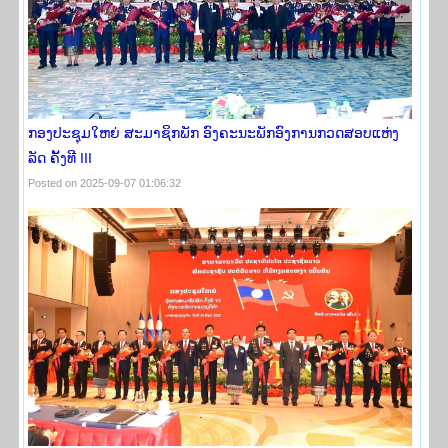
ກອງປະຊຸມໃຫຍ່ ສະມາຊິກພັກ ອົງຄະນະພັກອົງການກວດສອບແຫ່ງ
ລັດ ຄັ້ງທີ III
Posted on 2025-09-07 01:06:32