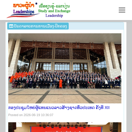
ບັນ​ດາ​ລາຍ​ການ ​ການ​ເມືອງ-​ປົກ​ຄອງ
ກອງປະຊຸມໃຫຍ່ຜູ້ແທນແນວລາວສ້າງຊາດທົ່ວປະເທດ ຄັ້ງທີ XII
Posted on 2026-06-19 10:36:07