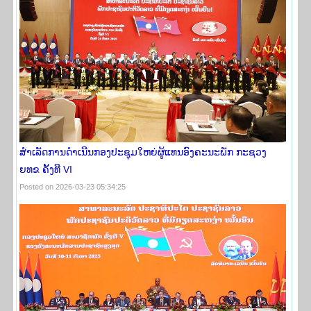
ສຳເລັດການດຳເນີນກອງປະຊຸມໃຫຍ່ຜູ້ແທນອົງຄະນະພັກ ກະຊວງ
ຍທຂ ຄັ້ງທີ VI
Posted on 2026-03-23 05:34:25