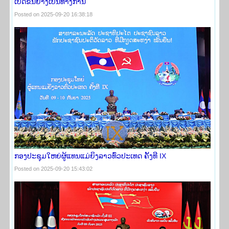
ເປີດຂຶ້ນຢ່າງເປັນທາງການ
Posted on 2025-09-20 16:38:18
ກອງປະຊຸມໃຫຍ່ຜູ້ແທນແມ່ຍິງລາວທົ່ວປະເທດ ຄັ້ງທີ IX
Posted on 2025-09-20 15:43:02