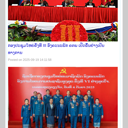
ກອງປະຊຸມໃຫຍ່ຄັ້ງທີ III ອົງຄະນະພັກ ຄຕພ ເປີດຂຶ້ນຢ່າງເປັນ
ທາງການ
Posted on 2025-09-19 14:11:58