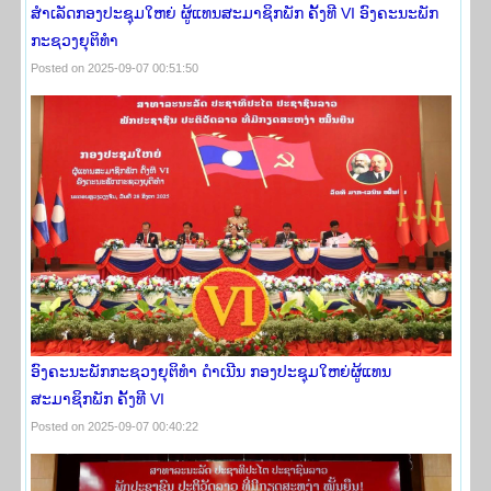
ສໍາເລັດກອງປະຊຸມໃຫຍ່ ຜູ້ແທນສະມາຊິກພັກ ຄັ້ງທີ VI ອົງຄະນະພັກ
ກະຊວງຍຸຕິທໍາ
Posted on 2025-09-07 00:51:50
ອົງຄະນະພັກກະຊວງຍຸຕິທໍາ ດຳເນີນ ກອງປະຊຸມໃຫຍ່ຜູ້ແທນ
ສະມາຊິກພັກ ຄັ້ງທີ VI
Posted on 2025-09-07 00:40:22