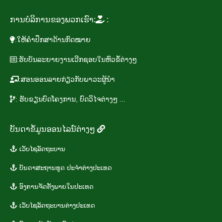
ການ​ບໍ​ລິ​ການ​ຂອງ​ພວກ​ເຮົາ:
:
:ໃຫ້​ຄຳ​ປຶກ​ສາ​ດ້ານ​ກົດ​ໝາຍ
:ຮັບ​ບັນ​ລະ​ຍາຍ​ງານ​ເວີກ​ຊອບໃນ​ຫົວ​ຂໍ້​ຕ່າງໆ
:ສອນ​ອອນ​ລາຍ​ກ່ຽວ​ກັບ​ພາ​ວະ​ຜູ້​ນຳ
: ຮັບ​ຂຽນ​ບົດ​ໂຄງ​ການ, ບົດ​ວິ​ໄຈຕ່າງໆ ...
ບັນ​ດາ​ຂໍ້​ມູນ​ອອນ​ໄລ​ນ໌​ຕ່າງໆ
ເວັບ​ໄຊ​ລັດ​ຖະ​ບານ
​ບັນ​ດາ​ສະ​ຖານ​ທູ​ດ​ ປະ​ຈຳ​ຕ່າງ​ປະ​ເທດ
ອົງ​ການ​ຈັດ​ຕັ້ງ​ພາຍ​ໃນ​ປະ​ເທດ
​ເວັ​ບ​ໄຊ​ລັດ​ຖະ​ບານ​ຕ່າງ​ປະ​ເທດ