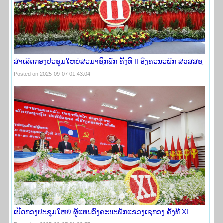
ສໍາເລັດກອງປະຊຸມໃຫຍ່ສະມາຊິກພັກ ຄັ້ງທີ II ອົງຄະນະພັກ ສວສສຊ
Posted on 2025-09-07 01:43:04
ເປີດກອງປະຊຸມໃຫຍ່ ຜູ້ແທນອົງຄະນະພັກແຂວງເຊກອງ ຄັ້ງທີ XI