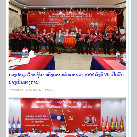
ກອງປະຊຸມໃຫຍ່ຜູ້ແທນອົງຄະນະພັກກະຊວງ ຮສສ ຄັ້ງທີ VII ​ເປີດ​ຂຶ້ນ​
ຢ່າງ​ເປັນ​ທາງ​ການ
Posted on 2025-09-07 01:55:12