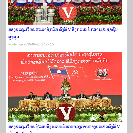
ກອງ​ປະຊຸມ​​ໃຫຍ່ສະມາຊິກພັກ ຄັ້ງ​ທີ V ອົງຄະ​ນະພັກສາ​ນປະຊາຊົນ​
ສູງ​ສຸດ
Posted on 2025-09-20 17:27:15
ກອງປະຊຸມໃຫຍ່ຜູ້ແທນອົງຄະນະພັກກະຊວງການຕ່າງປະເທດຄັ້ງທີ V