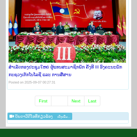
ສໍາເລັດກອງປະຊຸມໃຫຍ່ ຜູ້ແທນສະມາຊິກພັກ ຄັ້ງທີ III ອົງຄະນະພັກ
ກະຊວງເຕັກໂນໂລຊີ ແລະ ການສື່ສານ
Posted on 2025-09-07 00:27:31
First
Prev
Next
Last
ບັນ​ດາ​ວີ​ດີ​ໂອທີ່​ກ່ຽວ​ຂ້ອງ​
ເບິ່ງ​ເພີ່ມ...