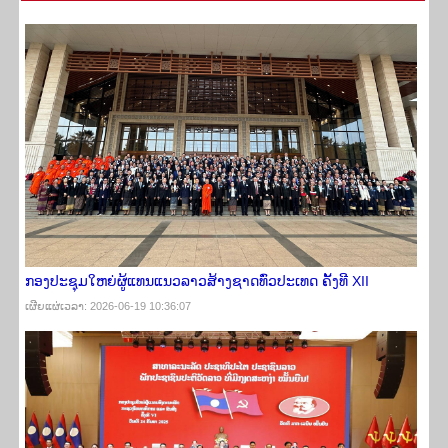
ກອງປະຊຸມໃຫຍ່ຜູ້ແທນແນວລາວສ້າງຊາດທົ່ວປະເທດ ຄັ້ງທີ XII
ເຜີຍ​ແຜ່​ເວ​ລາ: 2026-06-19 10:36:07