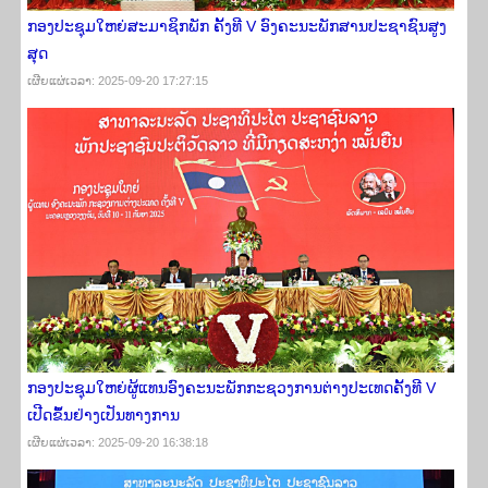
ກອງ​ປະຊຸມ​​ໃຫຍ່ສະມາຊິກພັກ ຄັ້ງ​ທີ V ອົງຄະ​ນະພັກສາ​ນປະຊາຊົນ​ສູງ​
ສຸດ
ເຜີຍ​ແຜ່​ເວ​ລາ: 2025-09-20 17:27:15
ກອງປະຊຸມໃຫຍ່ຜູ້ແທນອົງຄະນະພັກກະຊວງການຕ່າງປະເທດຄັ້ງທີ V
ເປີດຂຶ້ນຢ່າງເປັນທາງການ
ເຜີຍ​ແຜ່​ເວ​ລາ: 2025-09-20 16:38:18