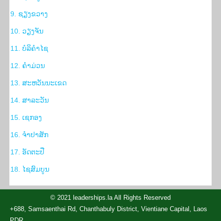
9. ຊຽງຂວາງ
10. ວຽງຈັນ
11. ບໍລິຄຳໄຊ
12. ຄຳມ່ວນ
13. ສະຫວັນນະເຂດ
14. ສາລະວັນ
15. ເຊກອງ
16. ຈຳປາສັກ
17. ອັດຕະປື
18. ໄຊສົມບູນ
© 2021 leaderships.la All Rights Reserved
+688, Samsaenthai Rd, Chanthabuly District, Vientiane Capital, Laos
PDR.