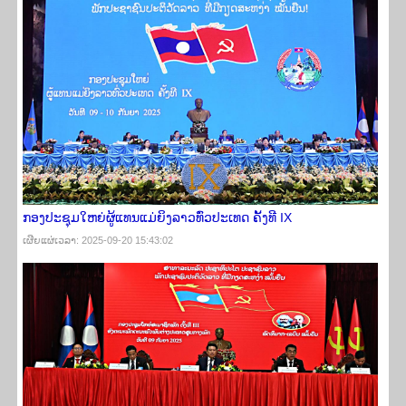
ກອງປະຊຸມໃຫຍ່ຜູ້ແທນແມ່ຍິງລາວທົ່ວປະເທດ ຄັ້ງທີ IX
ເຜີຍ​ແຜ່​ເວ​ລາ: 2025-09-20 15:43:02