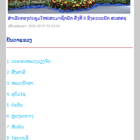
ສໍາເລັດກອງປະຊຸມໃຫຍ່ສະມາຊິກພັກ ຄັ້ງທີ II ອົງຄະນະພັກ ສວສສຊ
ເຜີຍ​ແຜ່​ເວ​ລາ: 2025-09-07 01:43:04
ບັນ​ດາ​ແຂວງ
1. ນະຄອນຫລວງວຽງຈັນ
2. ຜົ້ງສາລີ
3. ຫລວງນ້ຳທາ
4. ອຸດົມໄຊ
5. ບໍ່ແກ້ວ
6. ຫຼວງພະບາງ
7. ຫົວພັນ
8. ໄຊຍະບູລີ