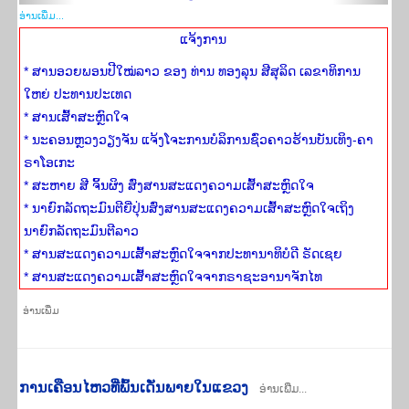
ອ່ານ​ເພີ່​ມ...
ແຈ້ງ​ການ
* ສານອວຍພອນປີໃໝ່ລາວ ຂອງ ທ່ານ ທອງລຸນ ສີສຸລິດ ເລຂາທິການ
ໃຫຍ່ ປະທານປະເທດ
* ສານເສົ້າສະຫຼົດໃຈ
* ນະຄອນຫຼວງວຽງຈັນ ແຈ້ງໂຈະການບໍລິການຊົ່ວຄາວຮ້ານບັນເທິງ-ຄາ
ຣາໂອເກະ
* ສະຫາຍ ສີ ຈິ້ນຜິງ ສົ່ງສານສະແດງຄວາມເສົ້າສະຫຼົດໃຈ
* ນາຍົກລັດຖະມົນຕີຍີ່ປຸ່ນສົ່ງສານສະແດງຄວາມເສົ້າສະຫຼົດໃຈເຖິງ
ນາຍົກລັດຖະມົນຕີລາວ
* ສານສະແດງຄວາມເສົ້າສະຫຼົດໃຈຈາກປະທານາທິບໍດີ ຣັດເຊຍ
* ສານສະແດງຄວາມເສົ້າສະຫຼົດໃຈຈາກຣາຊະອານາຈັກໄທ
ອ່ານ​ເພີ່​ມ
ການ​ເຄືອນ​ໄຫວ​ທີ່​ພົ້ນ​ເດັ່ນພາຍ​ໃນ​ແຂວງ
ອ່ານເພີ່ມ...