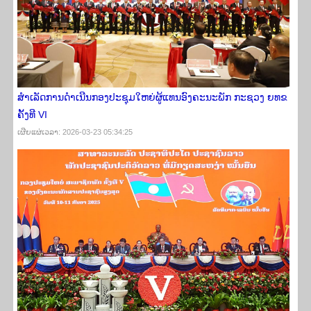
ສຳເລັດການດຳເນີນກອງປະຊຸມໃຫຍ່ຜູ້ແທນອົງຄະນະພັກ ກະຊວງ ຍທຂ
ຄັ້ງທີ VI
ເຜີຍ​ແຜ່​ເວ​ລາ: 2026-03-23 05:34:25