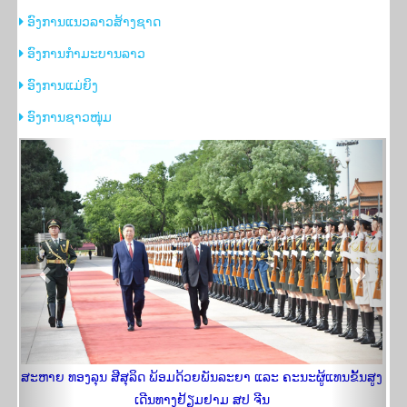
​ອົງການແນວລາວສ້າງຊາດ
​ອົງການກຳມະບານລາວ
​ອົງການແມ່ຍິງ
​ອົງການຊາວໜຸ່ມ
Previous
Next
ສະຫາຍ ທອງລຸນ ສີສຸລິດ ພ້ອມດ້ວຍພັນລະຍາ ແລະ ຄະນະຜູ້ແທນຂັ້ນສູງ
ເດີນທາງຢ້ຽມ​ຢາມ ສປ ຈີນ