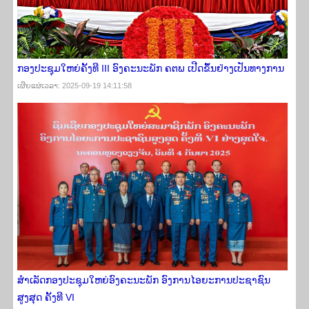
ກອງປະຊຸມໃຫຍ່ຄັ້ງທີ III ອົງຄະນະພັກ ຄຕພ ເປີດຂຶ້ນຢ່າງເປັນທາງການ
ເຜີຍ​ແຜ່​ເວ​ລາ: 2025-09-19 14:11:58
ສຳເລັດກອງປະຊຸມໃຫຍ່ອົງຄະນະພັກ ອົງການໄອຍະການປະຊາຊົນ
ສູງສຸດ ຄັ້ງທີ VI