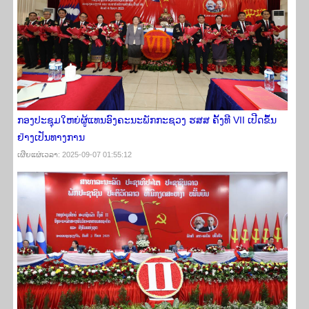
ກອງປະຊຸມໃຫຍ່ຜູ້ແທນອົງຄະນະພັກກະຊວງ ຮສສ ຄັ້ງທີ VII ​ເປີດ​ຂຶ້ນ​
ຢ່າງ​ເປັນ​ທາງ​ການ
ເຜີຍ​ແຜ່​ເວ​ລາ: 2025-09-07 01:55:12