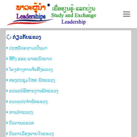
ກ່ຽວ​ກັບ​ແຂວງ
ປະຫວັດຄວາມເປັນມາ
​ທີ່ຕັ້ງ ແລະ ພາລະບົດບາດ
​ໂຄງຮ່າງການຈັດຕັ້ງແຂວງ
ກອງ​ປະ​ຊຸມ​ໃຫຍ່ ​ພັກ​ແຂວງ
ຄະ​ນະ​ບໍ​ລິ​ຫານ​ງານ​ພັກ​ແຂວງ​
ຄະ​ນະ​ປະ​ຈຳ​ພັກ​ແຂວງ
ການ​ນຳ​ແຂວງ
​ບັນດາພະແນກ
​ບັນດາເມືອງພາຍໃນແຂວງ