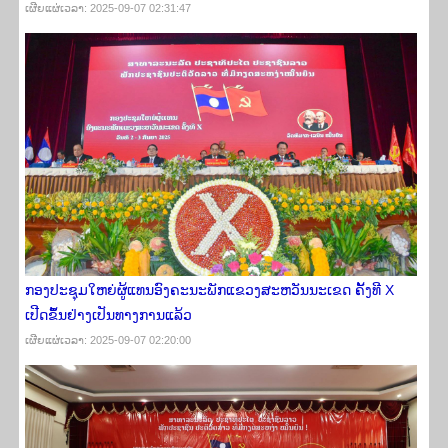
ເຜີຍ​ແຜ່​ເວ​ລາ: 2025-09-07 02:31:47
ກອງປະຊຸມໃຫຍ່ຜູ້ແທນອົງຄະນະພັກແຂວງສະຫວັນນະເຂດ ຄັ້ງທີ X
ເປີດຂຶ້ນຢ່າງເປັນທາງການແລ້ວ
ເຜີຍ​ແຜ່​ເວ​ລາ: 2025-09-07 02:20:00