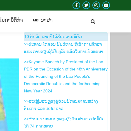
Facebook
Twitter
Instagram
YouTube
ບັນ​ດາ​ນິ​ຕິ​ກຳ
​ພາ​ສາ
page
page
page
page
ັນ​ດາ​ນິ​ຕິ​ກຳ
​ພາ​ສາ
opens
opens
opens
opens
in
in
in
in
10 ອັນ​ດັບ ຂ່າວ​ທີ່​ໄດ້​ຮັບ​ຄວາມ​ນິ​ຍົມ
new
new
new
new
>>ປະທານ ໄກສອນ ພົມວິຫານ ຖືເອົາການສຶກສາ
window
window
window
window
ແລະ ການຮຽນຮູ້ເປັນບຸລິມະສິດໃນການພັດທະນາ
>>Keynote Speech by President of the Lao
PDR on the Occasion of the 48th Anniversary
of the Founding of the Lao People’s
Democratic Republic and the forthcoming
New Year 2024
>>ສະເຫຼີມສະຫຼອງຄູ່ຮ່ວມພັດທະນາລະຫວ່າງ
ອິນເດຍ ແລະ ສປປ ລາວ
>>ຜ່ານມາ ນະຄອນຫຼວງວຽງຈັນ ສາມາດປະຕິບັດ
ໄດ້ 74 ຄາດໝາຍ