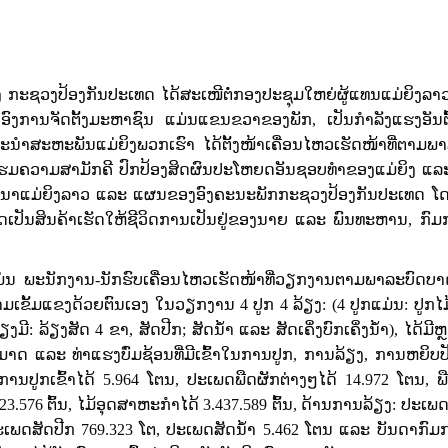
 ກະຊວງປ້ອງກັນປະເທດ ໄດ້ສະເໜີຕໍ່ກອງປະຊຸມໃຫຍ່ຜູ້ແທນແມ່ຍິງລາວ
: ອົງການຈັດຕັ້ງມະຫາຊົນ ແມ່ນແຂນຂວາຂອງພັກ
,
ເປັນກໍາລັງແຮງອັນຕ
ນໍາສະຫະພັນແມ່ຍິງພວກເຮົາ ໄດ້ຕັ້ງໜ້າເຄື່ອນໄຫວເຮັດໜ້າທີ່ຕາມພ
າໂຮມຄວາມສາມັກຄີ ປົກປ້ອງສິດຜົນປະໂຫຍດອັນຊອບທໍາຂອງແມ່ຍິງ ແລະ
ນາແມ່ຍິງລາວ ແລະ ແຜນຂອງອົງຄະນະພັກກະຊວງປ້ອງກັນປະເທດ ໂ
ເປັນສິນຄ້າເຮັດໃຫ້ຊີວິດການເປັນຢູ່ຂອງນາຍ ແລະ ພົນທະຫານ
,
ກົມ
ມ່ນ ພະນັກງານ-ນັກຮົບເຄື່ອນໄຫວເຮັດໜ້າທີ່ວຽກງານຕາມພາລະບົດບາດ
ຄວາມເຂັ້ມແຂງດ້ວຍຕົນເອງ ໃນວຽກງານ
4
ປູກ
4
ລ້ຽງ: (
4
ປູກແມ່ນ: ປູກໄ
ຽງມີ: ລ້ຽງສັດ
4
ຂາ
,
ສັດປີກ
;
ສັດນ້ຳ ແລະ ສັດເຄິ່ງບົກເຄິ່ງນ້ຳ)
,
ໄດ້ມີ
າດ ແລະ ທ່າແຮງບົ່ມຊ້ອນທີ່ມີເຂົ້າໃນການປູກ
,
ການລ້ຽງ
,
ການຫຍິບປ
​ການປູກເຂົ້າໄດ້
5.964
ໂຕນ
,
ປະເພດພືດຜັກຕ່າງໆໄດ້
14.972
ໂຕນ
,
ພ
23.576
ຕົ້ນ
,
ໄມ້ອຸດສາຫະກໍາໄດ້
3.437.589
ຕົ້ນ
,
ດ້ານການລ້ຽງ: ປະເພດ
ະເພດສັດປີກ
769.323
ໂຕ
,
ປະເພດສັດນ້ຳ
5.462
ໂຕນ ແລະ ບັນດາກົມກອ