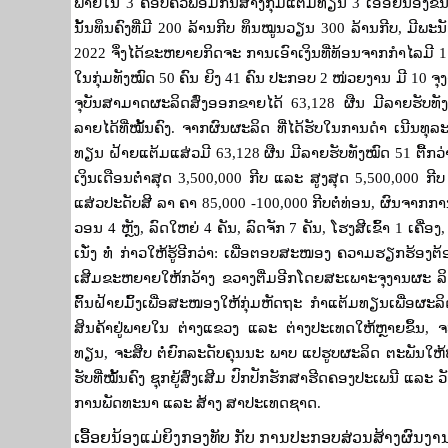
ພາຍໃນ
3
ຄອບຄົວພ້ອມກັນສ້າງກຸ່ມແຕ້ມທຽນ
3
ເອື້ອຍນ້ອງຂຶ
ນັ້ນທຶນຄົງທີ່ມີ
200
ລ້ານກີບ ທຶນໝູນວຽນ
300
ລ້ານກີບ
,
ມີພະນ
2022
ຈຶ່ງໄດ້ຂະຫຍາຍກິດຈະ ການເອົາເງິນທີ່ທ້ອນຈາກກຳໄລມີ
ໃນກຸ່ມທັງໝົດ
50
ຄົນ ຍິງ
41
ຄົນ ປະກອບ
2
ໜ່ວຍງານ ມີ
10
ຈຸ
ຈຸບັນສາມາດຜະລິດສົ່ງອອກຂາຍໄດ້
63,128
ຜືນ ມີລາຍຮັບທ
ລາຍໄດ້ທີ່ໝັ້ນຄົງ. ຈາກຜົນຜະລິດ ທີ່ໄດ້ຮັບໃນການດຳ ເນີນທຸ
ທຽນ ຝ້າຍແຕ້ມແສ່ວມີ
63,128
ຜືນ ມີລາຍຮັບທັງໝົດ
51
ຕື້ກວ
ເງິນເດືອນຕ່ຳສຸດ
3,500,000
ກີບ ແລະ ສູງສຸດ
5,500,000
ກີບ
ແສ່ວປະດັບສີ ລາ ຄາ
85,000 -100,000
ກີບຕໍ່ທ່ອນ
,
ຜົນຈາກກາ
ວອນ
4
ຫຼັງ
,
ລົດໃຫຍ່
4
ຄັນ
,
ລົດຈັກ
7
ຄັນ
,
ໂຮງສີເຂົ້າ
1
ເຄື່ອງ
ເນັ່ງ ທໍ່ ກ່າວໃຫ້ຮູ້ອີກວ່າ: ເພື່ອຕອບສະໜອງ ຄວາມຮຽກຮ້ອງ
ເສີມຂະຫຍາຍໃຫ້ກວ້າງ ຂວາງຕື່ມອີກໂດຍສະເພາະຈຸງານຜະ ລິດ
ຕົ້ນຝ້າຍມົ້ງເພື່ອສະໜອງໃຫ້ກຸ່ມຫັດຖະ ກຳແຕ້ມທຽນເພື່ອຜະ
ສິນຄ້າຢູ່ພາຍໃນ ຕ່າງແຂວງ ແລະ ຕ່າງປະເທດໃຫ້ຫຼາຍຂຶ້ນ
,
ຈ
ທຽນ
,
ຈະສືບ ຕໍ່ຍົກລະດັບຄຸນນະ ພາບ ແປຮູບຜະລິດ ຕະພັນໃຫ້ຫຼ
ຮັບທີ່ໝັ້ນຄົງ ຊຸກຍູ້ສົ່ງເສີມ ປົກປັກຮັກສາຮີດຄອງປະເພນີ 
ການພັດທະນາ ແລະ ສ້າງ ສາປະເທດຊາດ.
ເອື້ອຍນ້ອງແມ່ຍິງກອງ​ທັບ ກັບ ການປະກອບສ່ວນສ້າງຜົນ​