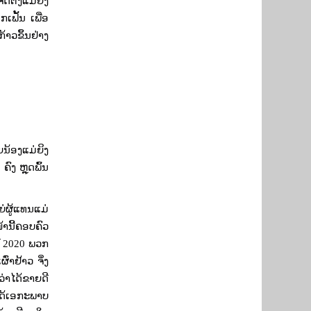
ດຕັ້ງແມ່ຍິງ
ເຟັ້ນ ເພື່ອ
າວຂຶ້ນຢ່າງ
ນ້ອງແມ່ຍິງ
ຄົງ ຫຼຸດພົ້ນ
ຍ່ຜູ້ແທນແມ່
້ານີ້ຄອບຄົວ
ີ
2020
ພວກ
ົ່າຢ້າວ ຈຶ່ງ
ວ່າໄດ້ຂາຍດີ
ງໄດ້ເອກະພາບ