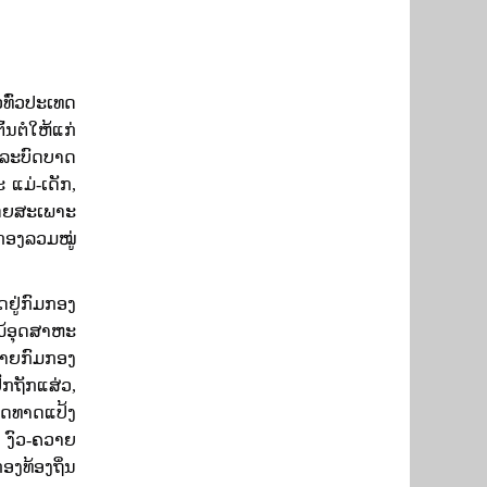
ທົ່ວປະເທດ
ົ້ນຕໍໃຫ້ແກ່
າລະບົດບາດ
 ແມ່-ເດັກ
,
ດຍສະເພາະ
ກອງລວມໝູ່
ຢູ່ກົມກອງ
ມ້ອຸດສາຫະ
ຫຼາຍກົມກອງ
ັກຖັກແສ່ວ
,
ືດທາດແປ້ງ
 ງົວ-ຄວາຍ
ງທ້ອງຖິ່ນ