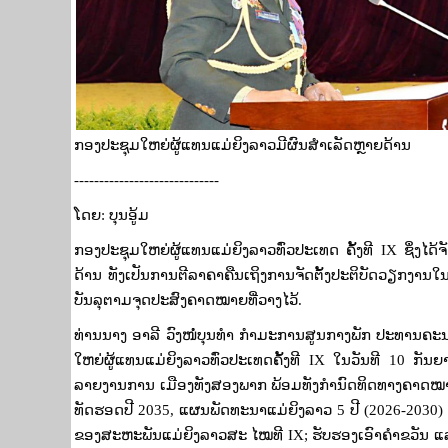
ກອງປະຊຸມໃຫຍ່ຜູ້ແທນແມ່​ຍິງ​ລາວມີຜົນສຳເລັດຫຼາຍດ້ານ
-----------------------------
ໂດຍ: ບຸນອູ້ມ
ກອງປະຊຸມໃຫຍ່ຜູ້ແທນແມ່​ຍິງ​ລາວທົ່ວປະເທດ ຄັ້ງທີ
IX
ຊຶ່ງໄດ
ດ້ານ ທັງເປັນການຕີລາຄາຄືນເຖິງການຈັດຕັ້ງປະຕິບັດວຽກງ
ບັນລຸຕາມຈຸດປະສົງຄາດໝາຍທີ່ວາງໄວ້.
ທ່ານນາງ ອາລີ ວົງໜໍ່ບຸນທໍາ ກໍາມະການສູນກາງພັກ ປະທານຄ
ໃຫຍ່ຜູ້ແທນແມ່​ຍິງ​ລາວທົ່ວປະເທດຄັ້ງທີ
IX
ໃນວັນ​ທີ
10
ກັນຍາຜ
ລາຍງານການ ເມືອງທັງສອງພາກ ພ້ອມທັງກໍານົດທິດທາງຄາດໝາ
ທັດຮອດປີ
2035,
ແຜນພັດທະນາແມ່ຍິງລາວ
5
ປີ (
2026-2030
ຂອງສະຫະພັນແມ່ຍິງລາວສະ ໄໝທີ
IX;
ຮັບຮອງເອົາຄຳຂວັນ 