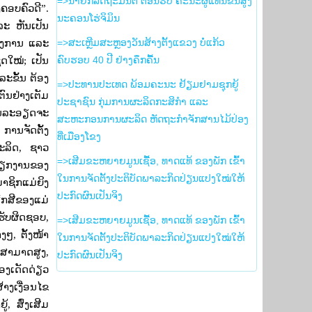
=>ນາຍົກລັດຖະມົນຕີ ຕ້ອນຮັບ ຄະນະຜູ້ແທນຂັ້ນສູງ
ຄອບຄົວດີ
”.
ນະຄອນໂຮ່ຈິມິນ
ະ ຫັນເປັນ
ງການ ແລະ
=>ສະເຫຼີມສະຫຼອງວັນສ້າງຕັ້ງແຂວງ ບໍ່ແກ້ວ
ຸດໃໝ່
;
ເປັນ
ຄົບຮອບ 40 ປີ ຢ່າງຄຶກຄື້ນ
ະຂັ້ນ ຕ້ອງ
=>ປະທານປະເທດ ພ້ອມຄະນະ ຢ້ຽມຢາມຊຸກຍູ້
ົນຢ່າງເຕັມ
ປະຊາຊົນ ກຸ່ມການຜະລິດກະສິກຳ ແລະ
ານລະອຽດຈະ
ສະຫະກອນການຜະລິດ ຫັດຖະກຳຈັກສານໄມ້ປ່ອງ
ການຈັດຕັ້ງ
ທີ່ເມືອງໂຂງ
ະລິດ
,
ຊາວ
=>ເສີມຂະຫຍາຍມູນເຊື້ອ, ທາດແທ້ ຂອງພັກ ເຂົ້າ
ດວຽກງານຂອງ
ໃນການຈັດຕັ້ງປະຕິບັດພາລະກິດປ່ຽນແປງໃໝ່ໃຫ້
າຊິກແມ່ຍິງ
ປະກົດຜົນເປັນຈິງ
ັກສີຂອງແມ່
າຮັບຜິດຊອບ
,
=>ເສີມຂະຫຍາຍມູນເຊື້ອ, ທາດແທ້ ຂອງພັກ ເຂົ້າ
າງໆ
,
ຕັ້ງໜ້າ
ໃນການຈັດຕັ້ງປະຕິບັດພາລະກິດປ່ຽນແປງໃໝ່ໃຫ້
າມສາມາດສູງ
,
ປະກົດຜົນເປັນຈິງ
້ອງເດັດດ່ຽວ
າງເງື່ອນໄຂ
ຍູ້
,
ສົ່ງເສີມ