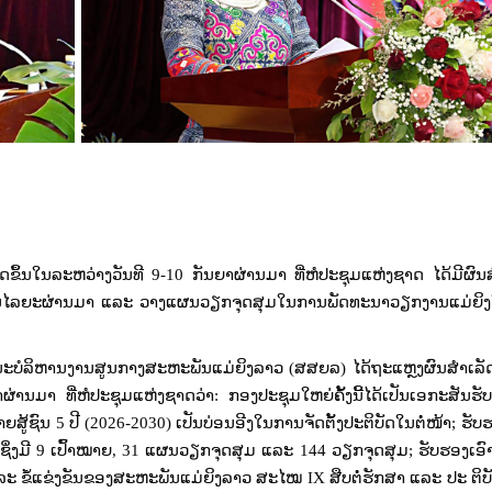
້ຈັດຂຶ້ນໃນລະຫວ່າງວັນທີ
9-10
ກັນຍາຜ່ານມາ ທີ່ຫໍປະຊຸມແຫ່ງຊາດ ໄດ້ມີຜົນ
ານໃນໄລຍະຜ່ານມາ ແລະ ວາງແຜນວຽກຈຸດສຸມໃນການພັດທະນາວຽກງານແມ່ຍິງໃ
ະນະບໍລິຫານງານສູນກາງສະຫະພັນແມ່ຍິງລາວ (ສສຍລ) ໄດ້ຖະແຫຼງຜົນສໍາເລ
່ານມາ ທີ່ຫໍປະຊຸມແຫ່ງຊາດວ່າ: ກອງປະຊຸມໃຫຍ່ຄັ້ງນີ້ໄດ້ເປັນເອກະສັນຮັບ
ຍສູ້ຊົນ
5
ປີ (
2026-2030)
ເປັນບ່ອນອີງໃນການຈັດຕັ້ງປະຕິບັດໃນຕໍ່ໜ້າ
;
ຮັບຮ
)
ຊຶ່ງມີ
9
ເປົ້າໝາຍ
, 31
ແຜນວຽກຈຸດສຸມ ແລະ
144
ວຽກຈຸດສຸມ
;
ຮັບຮອງເອ
ແລະ ຂໍ້ແຂ່ງຂັນຂອງສະຫະພັນແມ່ຍິງລາວ ສະໄໝ
IX
ສືບຕໍ່ຮັກສາ ແລະ ປະ ຕິບັ