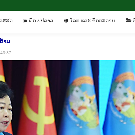
ິດ​ສະ​ດີ
ພັກ​.ປປລາວ
​ໂລກ ແລະ ຈັກ​ກະ​ວານ
ດ​ສະ​ດີ
ພັກ​.ປປລາວ
​ໂລກ ແລະ ຈັກ​ກະ​ວານ
ບ
ດ້ານ
5:46:37