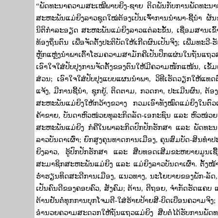
“
ພັດທະນາຄວາມສະເໝີພາບຍິງ-ຊາຍ ຕິດພັນກັບການພັດທະນ
ສະຫະພັນແມ່ຍິງລາວຊຸດໃໝ່ຕ້ອງເປັນເຈົ້າການນໍາພາ-ຊີ້ນໍາ
ນິຕິກໍາລະອຽດ ສະຫະພັນແມ່ຍິງລາວແຕ່ລະຂັ້ນ
,
ເຊື່ອມສານເຂ
ທ້ອງຖິ່ນຕົນ ເພື່ອຈັດຕັ້ງປະຕິບັດໃຫ້ເກີດຜົນເປັນຈິງ
;
ເພີ່ມທະວີ
ຫຼັກແຫຼ່ງນໍາພາເຕົ້າໂຮມຄວາມສາມັກຄີເປັນປຶກແຜ່ນໃນຖັນແຖ
ເອົາໃຈໃສ່ປັບປຸງການຈັດຕັ້ງຂອງຕົນໃຫ້ມີຄວາມໜັກແໜ້ນ
,
ເຂັ້
ສ່ວນ
;
ເອົາໃຈໃສ່ປັບປຸງແບບແຜນນໍາພາ
,
ວິທີເຮັດວຽກໃຫ້ແທດຕ
ແຈ້ງ
,
ມີການຊີ້ນໍາ
,
ຊຸກຍູ້
,
ຕິດຕາມ
,
ກວດກາ
,
ປະເມີນຜົນ
,
ຕ້ອ
ສະຫະພັນແມ່ຍິງໃຫ້ກວ້າງຂວາງ ກວມເອົາທັງໝົດແມ່ຍິງໃນຕົວ
ຄ້າຂາຍ
,
ບັນດາຫົວໜ່ວຍທຸລະກິດລັດ-ເອກະຊົນ ແລະ ຫົວໜ່ວຍຮ
ສະຫະພັນແມ່ຍິງ ກໍຄືໃນພາລະກິດປົກປັກຮັກສາ ແລະ ພັດທະນ
ລາວບັນດາເຜົ່າ
;
ຍົກສູງຄຸນທາດການເມືອງ
,
ຄຸນສົມບັດ-ສິນທຳປະ
ຍິງລາວ
,
ຮູ້ປົກປັກຮັກສາ ແລະ ສືບທອດເສີມຂະຫຍາຍມູນເຊ
ສະມາຊິກສະຫະພັນແມ່ຍິງ ແລະ ແມ່ຍິງລາວບັນດາເຜົ່າ. ຕັ້ງໜ
ຮໍ່າຮຽນທິດສະດີການເມືອງ
,
ແນວທາງ
,
ນະໂຍບາຍຂອງພັກ-ລັດ
ເປັນຄົນດີຂອງຄອບຄົວ
,
ສັງຄົມ
;
ຕ້ານ
,
ຕີຖອຍ
,
ຈໍາກັດຮັດແຄບ ແລ
ຕ້ານຢັນຕໍ່ທຸກການບຸກໂຈມຕີ-ໃສ່ຮ້າຍປ້າຍສີ-ບິດເບືອນຄວາມຈິງ
ອຳນວຍຄວາມສະດວກໃຫ້ຖັນແຖວແມ່ຍິງ ສືບຕໍ່ໄດ້ຮັບການພັດ