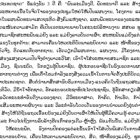
າປະເທດຊາດ
”
ຂໍ້ແຂ່ງຂັນ
3
ດີ ຄື:
“
ພົນລະເມືອງດີ
,
ພັດທະນາດີ ແລະ ສ້າງ
 ຜັນຂະຫຍາຍເນື້ອໃນຈິດໃຈຂອງກອງປະຊຸມໃຫຍ່ໃຫ້ເປັນແຜນງານ
,
ໂຄງການ ແລ
ົ້າໃນແຜນພັດທະນາເສດຖະກິດ-ສັງຄົມແຫ່ງຊາດ
,
ແຜນພັດທະນາຂອງຂະແໜ
-ຮັດແໜ້ນຄວາມສາມັກ ຄີເປັນເອກະພາບພາຍໃນຄະນະບໍລິຫານງານ ສສຍລ ຊ
ວສະມາຊິກສະຫະພັນແມ່ຍິງ ແລະ ແມ່ຍິງລາວບັນດາເຜົ່າ
;
ສະຫະພັນແມ່ຍິງແຕ່ລ
ມແຂງໃນທຸກດ້ານ
;
ສາມາດເຄື່ອນໄຫວປະຕິບັດພາລະບົດບາດ ແລະ ໜ້າທີ່ຂອງຕ
ົວຈິງ
,
ຕິດແທດກັບຮາກຖານ
,
ເຮັດວຽກມີແຜນການ
,
ແຜນງານ
,
ມີໂຄງກ
ງສ່ອງແສງຄວາມເປັນຈິງຢ່າງພາວະວິໄສ
;
ເອົາໃຈໃສ່ຂະຫຍາຍສະມາຊິກ ແລະ 
ເມືອງ
,
ຊົນນະບົດ
,
ນັກຮຽນຮູ້ປັນຍາຊົນ
,
ຜູ້ປະກອບອາຊີບໃນຂົງເຂດການຜ
າກຖານຕ່າງໆ ເພື່ອເຕົ້າໂຮມກຳລັງແຮງສັງລວມເຂົ້າໃນການຈັດຕັ້ງປະຕິບັ
າປະເທດຊາດ. ສືບຕໍ່ນໍາພາສຶກສາອົບຮົມການເມືອງ-ແນວຄິດໃນຖັນແຖວສະມ
ຕິວັດ
,
ມີນ້ຳໃຈຮັກຊາດ
,
ຮັກລະບອບປະຊາທິປະໄຕປະຊາຊົນ
,
ຮູ້ຮັກສາກຽດສ
ື້ອວັດທະນະທຳອັນດີງາມຂອງຊາດ
;
ມີວິທະຍາສາດ
,
ກ້າຄິດ
,
ກ້າເຮັດ
,
ກ້
້າເສີມຂະຫຍາຍຜົນງານ ແລະ ວິລະກໍາອັນໂດດເດັ່ນຂອງການນໍາເພດຍິງຮຸ່ນຕ່
,
ສ້າງໃຫ້ໄດ້ຖັນແຖວເອື້ອຍນ້ອງແມ່ຍິງບັນດາເຜົ່າໃຫ້ເປັນຜູ້ທີ່ມີຄວາມຮູ້-ຄວ
ະ ກ້າວໄປເຖິງການລຶບລ້າງຮີດເກົ່າຄອງເດີມ-ຫຼ້າຫຼັງ. ພ້ອມກັນນັ້ນ
,
ແມ່ຍິງຕ
;
ໃຫ້ຄະນະພັກ
,
ອົງການປົກຄອງແຕ່ລະຂັ້ນເອົາໃຈໃສ່ເປັນພິເສດໃນການສ້
ທະນາຮອບດ້ານ
,
ເຄື່ອນໄຫວຕາມພາລະບົດບາດ
,
ສິດ
,
ໜ້າທີ່ຂອງແມ່ຍິງ
,
ຊຸກ