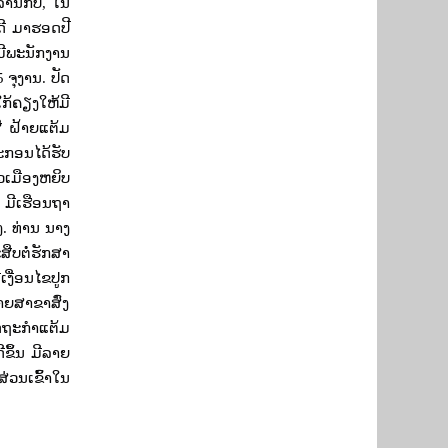
ລ້ານກີບ
,
ໃນ
ບດີ ມາຮອດປີ
ມີພະນັກງານ
5
ຈຸງານ. ປັດ
ກ້ຄຽງໃຫ້ມີ
ີ ຝ້າຍແຕ້ມ
ະກອນໄດ້ຮັບ
່ວເມືອງຫຍິບ
ື: ມີເຮືອນຖາ
.
ທ່ານ ນາງ
ືບຕໍ່ຮັກສາ
ງື່ອນໄຂປູກ
າຍສາຂາສົ່ງ
ັດຖະກຳແຕ້ມ
ີຂຶ້ນ ມີລາຍ
່ວນເຂົ້າໃນ