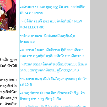
=>ຜ່ານມາ ນະຄອນຫຼວງວຽງຈັນ ສາມາດປະຕິບັດ
ໄດ້ 74 ຄາດໝາຍ
=> ບໍລິສັດ ເອັມຈີ ລາວ ແນະນຳລົດໄຟຟ້າ NEW
MG4 ELECTRIC
=>ທ່ານ ກາກມາກ ນັກທິດສະດີຂອງຊົນຊັ້ນ
ກຳມະກອນ
=>ປະທານ ໄກສອນ ພົມວິຫານ ຖືເອົາການສຶກສາ
ແລະ ການຮຽນຮູ້ເປັນບຸລິມະສິດໃນການພັດທະນາ
ສຳເລັດຫຼາຍ
=>ສະຫາຍເລຂາທິການໃຫຍ່ຕ້ອນຮັບຄະນະພົວພັນ
ນຕໍ່ໜ້າໃຫ້
ຕ່າງປະເທດສູນກາງພັກກອມມູນິດຫວຽດນາມ
=>ປະທານ ສພຊ ເນັ້ນໃຫ້ເມືອງນາຊາຍທອງ ເອົາໃຈ
ັດກອງປະຊຸມ
ໃສ່ 10 ຂໍ້
ຮອງເອົາບົດ
ອງເອົາວິໃສ
=>ຮອງ​ປະທານ​ປະເທດ ຕ້ອນຮັບ​ການ​ເຂົ້າ​ຢ້ຽມ​ຂ່ຳ
ົາກົດລະບຽບ
ນັບ​ຂອງ ທ່ານ ນາງ ເຈືອງ ມີ ຮົວ
ດ: ຄໍາຂວັນ: