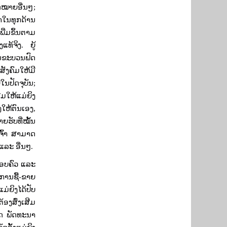
ດໝາຍອື່ນໆ
;
າໃນທຸກດ້ານ
ີ່ມຂຶ້ນຕາມ
ງແທ້ຈິງ. ຍູ້
ັນ​ຂະ​ບວນຟົດ
ັງຄົມໃຫ້ມີ
ນປັດຈຸບັນ
;
ສີມໃຫ້ແມ່ຍິງ
ງໃຫ້ຕົນເອງ
,
າຍຮັບທີ່ໝັ້ນ
ຈົ້າ ສາມາດ
ລະ ອື່ນໆ.
ຄອບຄົວ ແລະ
ການຊື້-ຂາຍ
່ຍິງໄດ້ປັບ
້ອງສົ່ງເສີມ
ທດ ພັດທະນາ