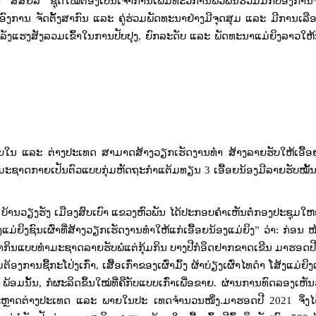
ໍາ ສສຍລ ຊຸດໃໝ່ຕ້ອງເປັນເຈົ້າການເພີ່ມທະວີການພົວພັນຮ່ວມມືກັບອົງການຈັ
ອົງການ ຈັດຕັ້ງສາກົນ ແລະ ຄູ່ຮ່ວມພັດທະນາຢ່າງມີຈຸດສຸມ ແລະ ມີການເລືອກ
ລັງແຮງສັງລວມເຂົ້າໃນການປັບປຸງ
,
ຍົກລະດັບ ແລະ ພັດທະນາແມ່ຍິງລາວໃຫ້ກ້
າຍໃນ ແລະ ຕ່າງປະເທດ ສາມາດສ້າງວຽກເຮັດງານທໍາ ສ້າງລາຍຮັບໃຫ້ເອື້ອຍ
ຳມະຊາດກາຍເປັນຕົວແບບກຸ່ມຫັດຖະກຳແຕ້ມທຽນ
3
ເອື້ອຍນ້ອງມີລາຍຮັບໝັ້ນ 
ງ ບ້ານວຽງຮັງ ເມືອງສົບເບົາ ແຂວງຫົວພັນ ໄດ້ປະກອບຄໍາເຫັນຕໍ່ກອງປະຊຸມໃຫ
ຍິງຊົນເຜົ່າທີ່ສ້າງວຽກເຮັດງານທໍາໃຫ້ແກ່ເອື້ອຍນ້ອງແມ່ຍິງ
”
ວ່າ: ກ່ອນ
ໜ
ມາຫາກິນແບບທຳມະຊາດລາຍຮັບພໍແຕ່ກຸ້ມກິນ ບາງປີກໍອຶດຢາກຂາດເຂີນ ມາຮອດປ
້ອງການຊື້ກະໂປ່ງເກົ່າ
,
ເສື້ອເກົ່າຂອງເຜົ່າມົ້ງ ຜ້າບ່ຽງເຜົ່າໄທດຳ ໂສ້ງແມ່ຍິງເຜ
 ພ້ອມນັ້ນ
,
ກໍຜະລິດຂຶ້ນໃໝ່ທີ່ຄືກັບແບບເກົ່າເພື່ອຂາຍ. ຜ່ານການທົດລອງເຫັນ
ຫຼາດຕ່າງປະເທດ ແລະ ພາຍໃນປະ ເທດຈຳນວນໜຶ່ງ.ມາຮອດປີ
2021
ຈຶ່