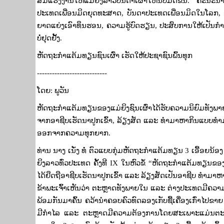
ສີມືແຮງງານໃຫ້ແມ່ຍິງລາວບັນດາເຜົ່າໃຫ້ນັບມື້ດີຂຶ້ນ. ຄະນະນ
ປະເທດເພື່ອນມິດຍຸດທະສາດ
,
ບັນດາປະເທດເພື່ອນມິດໃນໂລກ
,
ຍາດແຍ່ງເອົາທຶນຮອນ
,
ຄວາມຮູ້ບົດຮຽນ
,
ປະສົບການໃຫ້ເປັນກໍາ
ບໍ່ຢຸດຢັ້ງ.
ຫັດຖະກຳແຕ້ມທຽນຊົນເຜົ່າ ເຮັດໃຫ້ປະຊາຊົນພົ້ນທຸກ
----------------------------
ໂດຍ: ພູວັນ
ຫັດຖະກຳແຕ້ມທຽນຂອງແມ່ຍິງຊົນເຜົ່າໄດ້ຮັບຄວາມນິຍົມທັງພ
ຈາກອາຊີບເຮັດນາປູກເຂົ້າ
,
ລ້ຽງສັດ ແລະ ທໍາມາຫາກິນແບບທ
ອອກຈາກຄວາມທຸກຍາກ.
ທ່ານ ນາງ ເນັ່ງ ທໍ່ ຕົວແບບກຸ່ມຫັດຖະກຳແຕ້ມທຽນ
3
ເອື້ອຍນ້ອ
ຍິງລາວທົ່ວປະເທດ ຄັ້ງທີ
IX
ໃນຫົວຂໍ້
“
ຫັດຖະກຳແຕ້ມທຽນຂອງແມ່
ໄດ້ຢຶດຖືອາຊີບເຮັດນາປູກເຂົ້າ ແລະ ລ້ຽງສັດເປັນອາຊີບ ທໍາ
ຂ້າພະເຈົ້າເຫັນວ່າ ຕະຫຼາດທັງພາຍໃນ ແລະ ຕ່າງປະເທດມີຄວາມຕ
ພ້ອມກັນມາຄົ້ນ ຄວ້ານຳຄອບຄົວທົດລອງເກັບຊື້ເຄື່ອງເກົ່າໄປຂາຍ
ມີກຳໄລ ແລະ ຕະຫຼາດມີຄວາມຕ້ອງການໂດຍສະເພາະແມ່ນຕະ