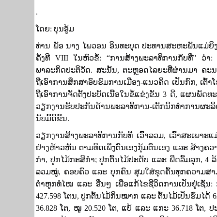
.
ໂດຍ: ​ບຸນ​ອູ້ມ
ທ່ານ ພັອ ນາງ ໄພວອນ ອິນທະບຸດ ປະທານສະຫະພັນແມ່ຍິງ
ຄັ້ງທີ
VIII
ໃນຫົວຂໍ້:
“
ການສ້າງພະລາທິການກັບທີ່
”​
ວ່າ
ພາລະກິດປະຕິວັດ. ສະນັ້ນ
,
ຕະຫຼອດໄລຍະທີ່ຜ່ານມາ ຄະນະ
ຖືເອົາການສຶກສາອົບຮົມການເມືອງ-ແນວຄິດ ເປັນກົກ
,
ເຕົ້
ຖືເອົາການຈັດຕັ້ງປະບັດເນື້ອໃນຂໍ້ແຂ່ງຂັນ
3
ດີ
,
ແຜນພັດທະ
ວຽກງານຮັບປະກັນດ້ານພະລາທິການ-ເຕັກນິກທໍາການຜະລິດ
ນັບມື້ດີຂຶ້ນ.
ວຽກງານສ້າງພະລາທິການກັບທີ່ ເວົ້າລວມ
,
ເວົ້າສະເພາະແ
ຢ່າງຫ້າວຫັນ ຕາມທິດເພິ່ງຕົນເອງກຸ້ມຕົນເອງ ແລະ ສ້າງ
ກໍາ
,
ປູກໄມ້ກະສິກໍາ
;
ປູກຕົ້ນໄມ້ປະດັບ ແລະ ພືດລົ້ມລຸກ
, 4
ລ້
ລວມໝູ່
,
ຄອບຄົວ ແລະ ບຸກຄົນ ​ສຸມໃສ່ຂຸດຄົ້ນທຸກຄວາມສາມ
ຕ່ຳຫູກທໍໄ​ໝ ແລະ ອື່ນໆ ເພື່ອແກ້ໄຂຊີວິດການເປັນຢູ່ເຊັ່ນ: 
427.598
ໂຕນ
,
ປູກຕົ້ນໄມ້ກິນໝາກ ແລະ ຕົ້ນໄມ້ເປັນຮົ່ມໄດ້
6
36.828
ໂຕ
,
ໝູ
20.520
ໂຕ
,
ແບ້ ແລະ ແກະ
36.718
ໂຕ
,
ປ