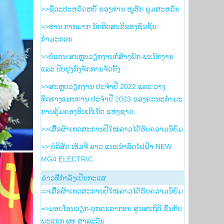
>>ຊີວະປະຫວັດຫຍໍ້ ຂອງທ່ານ ໜູຮັກ ພູມສະຫວັນ
>>ທ່ານ ກາກມາກ ນັກທິດສະດີຂອງຊົນຊັ້ນ
ກຳມະກອນ
>>ບໍ່ແຕນ ສະຫຼຸບວຽກງານກໍ່ສ້າງພັກ-ພະນັກງານ
ແລະ ປັບປຸງກົງຈັກການຈັດຕັ້ງ
>>ສະຫຼຸບວຽກງານ ປະຈໍາປີ 2022 ແລະ ວາງ
ທິດທາງແຜນການ ປະຈໍາປີ 2023 ຂອງຄະນະກໍາມະ
ການຄຸ້ມຄອງອິນເຕີເນັດ ແຫ່ງຊາດ.
>>ເສື້ອຜ້າເທດສະການປີໃໝ່ລາວໄດ້ຮັບຄວາມນິຍົມ
>> ບໍລິສັດ ເອັມຈີ ລາວ ແນະນຳລົດໄຟຟ້າ NEW
MG4 ELECTRIC
ຂ່າວ​ທີ່​ກຳ​ລັງ​ເປັນ​ກະ​ແສ
=>ເສື້ອຜ້າເທດສະການປີໃໝ່ລາວໄດ້ຮັບຄວາມນິຍົມ
=>ມອບໂອນວຽກ-ບຸກຄະລາກອນ ສູນສະຖິຕິ ຂຶ້ນກັບ
ພະແນກ ຜທ ສາລະວັນ