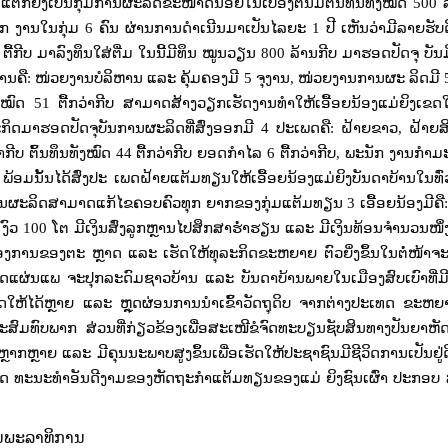
້ນແຕ່ກໍຍັງເປັນກຸ່ມການຜະລິດຂະໜາດນ້ອຍໃນເບື້ອງຕົ້ນມີຕົ້ນທຶນທັງໝົດ
500
ັກ ງານໃນກຸ່ມ
6
ຄົນ ຜ່ານການດຳເນີນມາເປັນໄລຍະ
1
ປີ ເຫັນວ່າມີລາຍຮັ
1
ຕື້ກີບ ມາລົງທຶນໃສ່ຕື່ມ ໃນນີ້ມີທຶນ
ໝູນວຽນ
800
ລ້ານກີບ ມາຮອດປັດຈຸ ບັນ
ງານຄື: ໜ່ວຍງານບໍລິຫານ ແລະ ຄຸ້ມຄອງມີ
5
ຈຸງານ
,
ໜ່ວຍງານການຜະ ລິດມີ
ັງໝົດ
51
ຕື້ກວ່າກີບ ສາມາດສ້າງວຽກເຮັດງານທຳໃຫ້ເອື້ອຍນ້ອງແມ່ຍິງເຂດໃ
ລະກິດມາຮອດປັດຈຸບັນການຜະລິດທີ່ສົ່ງອອກມີ
4
ປະເພດຄື: ຝ້າຍຂາວ
,
ຝ້າຍສ
່າກີບ ຕົ້ນທຶນທັງໝົດ
44
ຕື້ກວ່າກີບ ຍອດກໍາໄລ
6
ຕື້ກວ່າກີບ
,
ພະນັກ ງານກໍາມ
 ພ້ອມນັ້ນໄດ້ສົ່ງປະ ເພດຝ້າຍແຕ້ມທຽນໃຫ້ເອື້ອຍນ້ອງແມ່ຍິງບັນດາບ້ານໃນທົ
ນຜະລິດສາມາດແກ້ໄຂຄອບຄົວທຸກ ຍາກຂອງກຸ່ມແຕ້ມທຽນ
3
ເອື້ອຍນ້ອງມີຄ
,
ງົວ
100
ໂຕ ມີເງິນສົ່ງລູກຫຼານໄປສຶກສາຮໍ່າຮຽນ ແລະ ມີເງິນທ້ອນຈຳນວນໜຶ່ງ
ຕ້ອງການຂອງຕະ ຫຼາດ ແລະ ເຮັດໃຫ້ທຸລະກິດຂະຫຍາຍ ຕົວຍິ່ງຂຶ້ນໃນຕໍ່ໜ້າຈະສ
ແຜ່ນແພ ຈະປຸກລະດົມຊາວບ້ານ ແລະ ບັນດາບ້ານພາຍໃນເມືອງສົບເບົາທີ່ມີເ
ລິດໃຫ້ໄດ້ຫຼາຍ ແລະ ຫຼຸດຜ່ອນການນຳເຂົ້າວັດຖຸດິບ ຈາກຕ່າງປະເທດ ຂະຫຍ
ະສົມທົບພາກ ສ່ວນທີ່ກ່ຽວຂ້ອງເພື່ອສະເໜີຂໍຈົດທະບຽນຊັບສິນທາງປັນຍາຫ
າກຫຼາຍ ແລະ ມີຄຸນນະພາບສູງຂຶ້ນເພື່ອເຮັດໃຫ້ປະຊາຊົນມີຊີວິດການເປັນຢູ່ດ
ແລະ ວັດ ທະນະທຳອັນດີງາມຂອງຫັດຖະກຳແຕ້ມທຽນຂອງແມ່ ຍິງຊົນເຜົ່າ ປະກອບ ສ
ງານພະລາທິການ