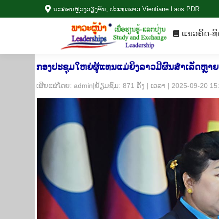
ນະ​ຄອນຫຼວງວຽງ​ຈັນ, ປະ​ເທດ​ລາວ Vientiane Laos PDR
ແນວ​ຄິດ-ທ
ແນວ​ຄິດ-ທິ
ກອງປະຊຸມໃຫຍ່ຜູ້ແທນແມ່​ຍິງ​ລາວມີຜົນສຳເລັດຫຼາຍ
​ເຜີຍ​ແຜ່​ໂດຍ: admin|ຢ້ຽມ​ຊົມ: 871 ຄັ້ງ | ເວ​ລາ | 2025-09-20 1