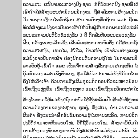
ຄວາມສະ ເໜີພາບລະຫວ່າງຍິງ-ຊາຍ ກໍຄືບົດບາດຍິງ-ຊາຍທີ
ເອົາໃຈໃສ່ສ້າງແຜນກຳນົດພະນັກງານ
,
ຖືສໍາຄັນການສ້າງພະນັ
ມີມາດຖານເງື່ອນໄຂຄົບຖ້ວນ ສາມາດບັນຈຸສັບຊ້ອນ ແລະ ຖືກແຕ່ງ
ທິດກໍ່ສ້າງແມ່ຍິງລາວບັນດາເຜົ່າໃຫ້ເປັນຜູ້ສືບທອດພາລະກິດປະຕິ
ຂະບວນການປະຕິບັດຂໍ້​ແຂ່ງ​ຂັນ
3
ດີ ຕິດ​ພັນ​ກັບ​ຂະ​ບວນ​​ແຂ່ງ​ຂັນ
ຟື້ນ
,
ກວ້າງຂວາງເລິກເຊິ່ງ ເພື່ອພັດທະນາການຈັດຕັ້ງ ກໍຄືສະມາ
ຄວາມສະຫງົບ
,
ປອດ​ໄພ
,
ສິວິໄລ
,
ກ້າວໜ້າ
;
ເຂົ້າຮ່ວມຢ່າງແ
ແມ່ຍິງລາວບັນດາເຜົ່າ ຕ້ອງຍົກລະດັບຄວາມຮູ້ໃໝ່ ໃນການຜະລິ
ລາວຮັບຮູ້-ເຂົ້າໃຈ ແລະ ເປັນເຈົ້າການສ້າງພື້ນຖານເສດຖະກິດ
ກຸ້ມຕົນເອງ ແລະ ເພິ່ງຕົນເອງ
,
ສຸມໃສ່ພັດທະນາແມ່ຍິງທີ່ດ້ອຍໂ
ຄົງໃຫ້ເຂົາເຈົ້າ ດ້ວຍການສົ່ງເສີມທຸລະກິດຄອບຄົວຂະໜາດນ້ອຍ
ເຂົ້າເຖິງແຫຼ່ງທຶນ
,
ເຂົ້າເຖິງຕະຫຼາດ ແລະ ເຂົ້າເຖິງນະວັດຕະກຳ
ສ້າງໂອກາດໃຫ້ແມ່ຍິງຢູ່ຊົນນະບົດໃຫ້ຮູ້ຜະລິດເປັນສິນຄ້າທ
ຄວາມຕ້ອງການຂອງຕະຫຼາດ
;
ຊຸກຍູ້
,
ສົ່ງເສີມ
,
ອໍານວຍຄວາມສ
ສິນຄ້າ ທັງແນະນໍາຝຶກອົບຮົມຄວາມຮູ້ໃນການຜະລິດ
,
ການບໍລິ
ປຸງວິທິທໍາມາຫາກິນແບບໃໝ່
,
ວິຖີຊີວິດແບບໃໝ່
,
​ສ້າງຄ່ານິຍົມ
ການສ້າງກອງທຶນຂອງການຈັດຕັ້ງສະຫະພັນແມ່ຍິງແຕ່ລະຂັ້ນ ພ