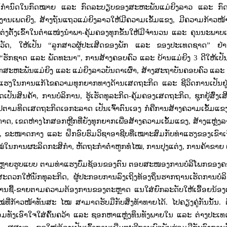
່ໄດ້ກໍານົດໃນກົດໝາຍ ແລະ ກົດລະບຽບຂອງສະຫະພັນແມ່ຍິງລາວ ແລະ ກົ
ກງານເພດຍິງ
,
ສ້າງຖັນແຖວແມ່ຍິງລາວໃຫ້ມີຄວາມເຂັ້ມແຂງ
,
ມີຄວາມກ້າວໜ້
ຕັ້ງເຂົ້າໃນຕໍາແໜ່ງນໍາພາ-ຄຸ້ມຄອງທຸກຂັ້ນໃຫ້ມີຈໍານວນ ແລະ ຄຸນນະພາບເພ
ວັດ
,
ໃຫ້ເປັນ
“
ລູກສາວຜູ້ປະເສີດຂອງພັກ ແລະ ຂອງປະເທດຊາດ
”
ຢ່າ
“​
ຮັກ​ຊາດ ແລະ ພັດ​ທະ​ນາ
”,
ການສ້າງຄອບຄົວ ແລະ ບ້ານແມ່ຍິງ
3
ດີ​ໃຫ້​ເປ
ຊິກສະຫະພັນແມ່ຍິງ ແລະ ແມ່ຍິງລາວບັນດາເຜົ່າ
,
ສ້າງສະຖາບັນຄອບຄົວ ແລະ ສ
ຂງແຮງໃນການແກ້ໄຂຄວາມທຸກຍາກທາງດ້ານເສດຖະກິດ ແລະ ຊີວິດການເປັນຢູ່ໃ
ດເປັນສິນຄ້າ
,
ການບໍລິການ
,
ຮູ້ເຮັດທຸລະກິດ-ຄຸ້ມຄອງເສດຖະກິດ
,
ຊຸກຍູ້ສົ່ງເ
 ໄປຕາມທິດເສດຖະກິດເອກະລາດ ເປັນເຈົ້າຕົນເອງ ກໍຄືການສ້າງຄວາມເຂັ້ມແຂ
ອກາດ
,
ເຂດຫ່າງໄກສອກຫຼີກທີ່ຍັງທຸກຍາກເພື່ອສ້າງຄວາມເຂັ້ມແຂງ
,
ສ້າງແຫຼ່ງລ
,
ຂະໜາດກາງ ແລະ ຝຶກອົບຮົມວິຊາອາຊີບທີ່ເໝາະສົມກັບທ່າແຮງຂອງເຂົາເ
ໃໝ່ໃນການຜະລິດກະສິກໍາ
,
ຫັດຖະກໍາຕໍ່າຫູກທໍໄໝ
,
ການປຸງແຕ່ງ
,
ການຄ້າຂາຍ ແ
ີ່ຫຼາກຫຼາຍຮູບແບບ ຕາມທ່າແຮງບົ່ມຊ້ອນຂອງຕົນ ຕອບສະໜອງການບໍລິໂພກຂອງ
ະດວກໃຫ້ນັກທຸລະກິດ
,
ຜູ້ປະກອບການລົງເຖິງທ້ອງຖິ່ນຮາກຖານເຮັດການບໍລິ
ການຊື້-ຂາຍຕາມຄວາມຕ້ອງການຂອງຕະຫຼາດ ແນໃສ່ຍົກລະດັບໃຫ້ເອື້ອຍນ້ອງແມ
ໃໝ່ທີ່ກ້າວໜ້າທັນສະ
ໄໝ ສາມາດຮັບມືກັບສິ່ງທ້າທາຍໄດ້. ໄປຄຽງຄູ່ກັນນັ້ນ. ຕ
້ອມທັງເອົາໃຈໃສ່ຄົ້ນຄວ້າ ແລະ ຊອກຫາແຫຼ່ງທຶນທັງພາຍໃນ ແລະ ຕ່າງປະເ