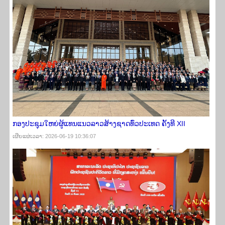
ກອງປະຊຸມໃຫຍ່ຜູ້ແທນແນວລາວສ້າງຊາດທົ່ວປະເທດ ຄັ້ງທີ XII
ເຜີຍ​ແຜ່​ເວ​ລາ: 2026-06-19 10:36:07