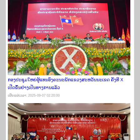
ກອງປະຊຸມໃຫຍ່ຜູ້ແທນອົງຄະນະພັກແຂວງສະຫວັນນະເຂດ ຄັ້ງທີ X
ເປີດຂຶ້ນຢ່າງເປັນທາງການແລ້ວ
ເຜີຍ​ແຜ່​ເວ​ລາ: 2025-09-07 02:20:00