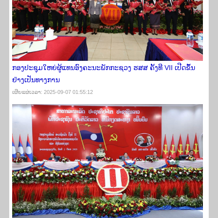
ກອງປະຊຸມໃຫຍ່ຜູ້ແທນອົງຄະນະພັກກະຊວງ ຮສສ ຄັ້ງທີ VII ​ເປີດ​ຂຶ້ນ​
ຢ່າງ​ເປັນ​ທາງ​ການ
ເຜີຍ​ແຜ່​ເວ​ລາ: 2025-09-07 01:55:12