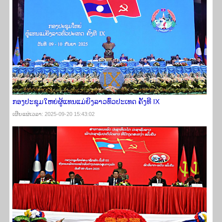
ກອງປະຊຸມໃຫຍ່ຜູ້ແທນແມ່ຍິງລາວທົ່ວປະເທດ ຄັ້ງທີ IX
ເຜີຍ​ແຜ່​ເວ​ລາ: 2025-09-20 15:43:02