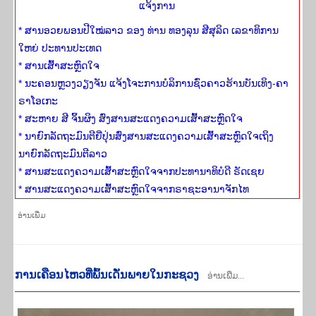
ແຈ້ງ​ການ
* ສານອວຍພອນປີໃໝ່ລາວ ຂອງ ທ່ານ ທອງລຸນ ສີສຸລິດ ເລຂາທິການ
ໃຫຍ່ ປະທານປະເທດ
* ສານເສົ້າສະຫຼົດໃຈ
* ນະຄອນຫຼວງວຽງຈັນ ແຈ້ງໂຈະການບໍລິການຊົ່ວຄາວຮ້ານບັນເທິງ-ຄາ
ຣາໂອເກະ
* ສະຫາຍ ສີ ຈິ້ນຜິງ ສົ່ງສານສະແດງຄວາມເສົ້າສະຫຼົດໃຈ
* ນາຍົກລັດຖະມົນຕີຍີ່ປຸ່ນສົ່ງສານສະແດງຄວາມເສົ້າສະຫຼົດໃຈເຖິງ
ນາຍົກລັດຖະມົນຕີລາວ
* ສານສະແດງຄວາມເສົ້າສະຫຼົດໃຈຈາກປະທານາທິບໍດີ ຣັດເຊຍ
* ສານສະແດງຄວາມເສົ້າສະຫຼົດໃຈຈາກຣາຊະອານາຈັກໄທ
ອ່ານ​ເພີ່​ມ
ການ​ເຄືອນ​ໄຫວ​ທີ່​ພົ້ນ​ເດັ່ນພາຍ​ໃນ​ກະ​ຊວງ
ອ່ານເພີ່ມ...