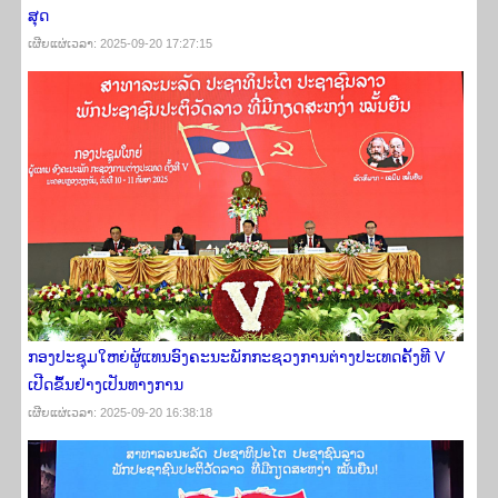
ສຸດ
ເຜີຍ​ແຜ່​ເວ​ລາ: 2025-09-20 17:27:15
ກອງປະຊຸມໃຫຍ່ຜູ້ແທນອົງຄະນະພັກກະຊວງການຕ່າງປະເທດຄັ້ງທີ V
ເປີດຂຶ້ນຢ່າງເປັນທາງການ
ເຜີຍ​ແຜ່​ເວ​ລາ: 2025-09-20 16:38:18