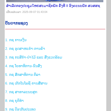
ສໍາເລັດກອງປະຊຸມໃຫຍ່ສະມາຊິກພັກ ຄັ້ງທີ II ອົງຄະນະພັກ ສວສສຊ
ເຜີຍ​ແຜ່​ເວ​ລາ: 2025-09-07 01:43:04
ບັນ​ດາ​ກະ​ຊວງ
1. ກ​ຊ ການເງິນ
2. ກ​ຊ ອຸດສາຫະກຳ-ການຄ້າ
3. ກ​ຊ ກະສິກຳ-ປ່າໄມ້ ແລະ ສິ່ງ​ແວດ​ລ້ອມ
4. ກ​ຊ ໂຍທາທິການ-ຂົນສົ່ງ
5. ກ​ຊ ສຶກສາທິການ-ກິລາ
6. ກ​ຊ ເຕັກໂນໂລຊີ-ການສື່ສານ
7. ກ​ຊ ສາທາລະນະສຸກ
8. ກ​ຊ ຍຸຕິທຳ
9. ກ​ຊ ປ້ອງກັນປະເທດ