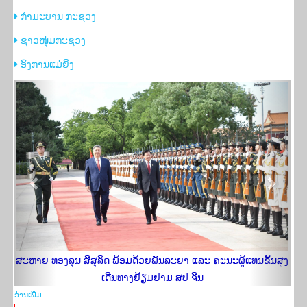
ກຳ​ມະ​ບານ ກະ​ຊວງ
​ຊາວ​ໜຸ່ມ​ກະ​ຊວງ
​ອົງການແມ່ຍິງ
Previous
Next
ສະຫາຍ ທອງລຸນ ສີສຸລິດ ພ້ອມດ້ວຍພັນລະຍາ ແລະ ຄະນະຜູ້ແທນຂັ້ນສູງ
ເດີນທາງຢ້ຽມ​ຢາມ ສປ ຈີນ
ອ່ານ​ເພີ່​ມ...