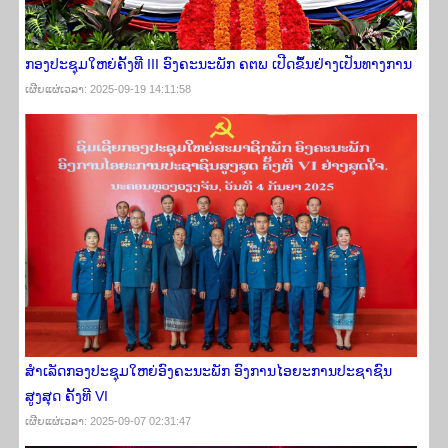
ກອງປະຊຸມໃຫຍ່ຄັ້ງທີ III ອົງຄະນະພັກ ຄຕພ ເປີດຂຶ້ນຢ່າງເປັນທາງການ
ເຜີຍ​ແຜ່​ເວ​ລາ: 2025-09-19 14:11:58
ສຳເລັດກອງປະຊຸມໃຫຍ່ອົງຄະນະພັກ ອົງການໄອຍະການປະຊາຊົນ
ສູງສຸດ ຄັ້ງທີ VI
ເຜີຍ​ແຜ່​ເວ​ລາ: 2025-09-07 02:31:47