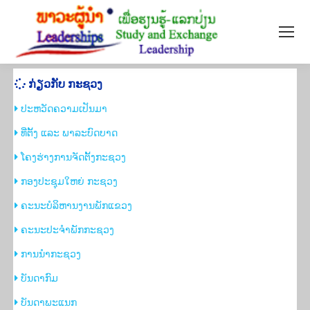
ກ່ຽວ​ກັບ​ ກະ​ຊວງ
ປະຫວັດຄວາມເປັນມາ
​ທີ່ຕັ້ງ ແລະ ພາລະບົດບາດ
​ໂຄງຮ່າງການຈັດຕັ້ງກະ​ຊວງ
ກອງ​ປະ​ຊຸມ​ໃຫຍ່ ​​ກະ​ຊວງ
ຄະ​ນະ​ບໍ​ລິ​ຫານ​ງານ​ພັກ​ແຂວງ​
ຄະ​ນະ​ປະ​ຈຳ​ພັກ​​ກະ​ຊວງ
ການ​ນຳ​​ກະ​ຊວງ
​ບັນດາ​ກົມ
​ບັນດາພະ​ແນກ