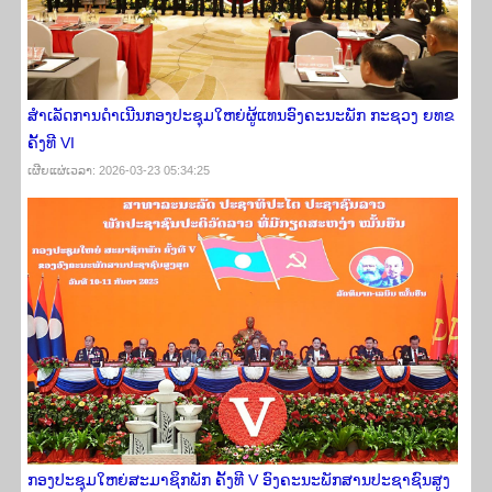
ສຳເລັດການດຳເນີນກອງປະຊຸມໃຫຍ່ຜູ້ແທນອົງຄະນະພັກ ກະຊວງ ຍທຂ
ຄັ້ງທີ VI
ເຜີຍ​ແຜ່​ເວ​ລາ: 2026-03-23 05:34:25
ກອງ​ປະຊຸມ​​ໃຫຍ່ສະມາຊິກພັກ ຄັ້ງ​ທີ V ອົງຄະ​ນະພັກສາ​ນປະຊາຊົນ​ສູງ​