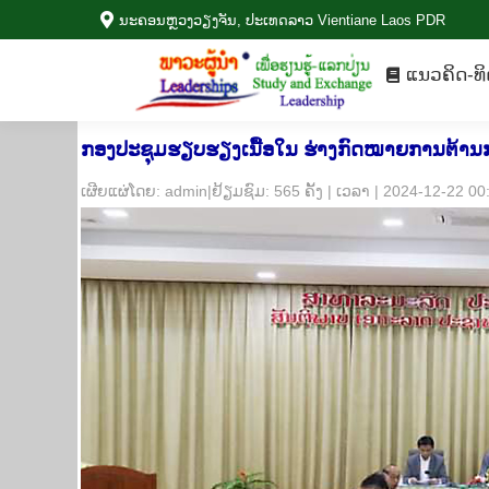
ນະ​ຄອນຫຼວງວຽງ​ຈັນ, ປະ​ເທດ​ລາວ Vientiane Laos PDR
ແນວ​ຄິດ-ທ
ແນວ​ຄິດ-ທິ
ກອງປະຊຸມຮຽບຮຽງເນື້ອໃນ ຮ່າງກົດໝາຍການຕ້ານການ
​ເຜີຍ​ແຜ່​ໂດຍ: admin|ຢ້ຽມ​ຊົມ: 565 ຄັ້ງ | ເວ​ລາ | 2024-12-22 0