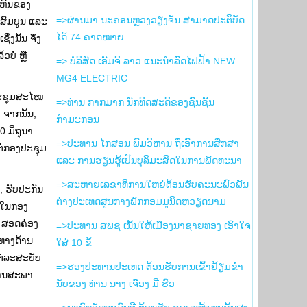
ເຫັນຂອງ
=>ຜ່ານມາ ນະຄອນຫຼວງວຽງຈັນ ສາມາດປະຕິບັດ
 ສົມບູນ ແລະ
ໄດ້ 74 ຄາດໝາຍ
ງນັ້ນ ຈຶ່ງ
ບໍ່ ຫຼື
=> ບໍລິສັດ ເອັມຈີ ລາວ ແນະນຳລົດໄຟຟ້າ NEW
MG4 ELECTRIC
ປະຊຸມສະໄໝ
=>ທ່ານ ກາກມາກ ນັກທິດສະດີຂອງຊົນຊັ້ນ
 ຈາກນັ້ນ,
ກຳມະກອນ
0 ມິຖຸນາ
=>ປະທານ ໄກສອນ ພົມວິຫານ ຖືເອົາການສຶກສາ
ຕໍ່ກອງປະຊຸມ
ແລະ ການຮຽນຮູ້ເປັນບຸລິມະສິດໃນການພັດທະນາ
=>ສະຫາຍເລຂາທິການໃຫຍ່ຕ້ອນຮັບຄະນະພົວພັນ
; ຮັບປະກັນ
ຕ່າງປະເທດສູນກາງພັກກອມມູນິດຫວຽດນາມ
ງໃນກອງ
, ສອດຄ່ອງ
=>ປະທານ ສພຊ ເນັ້ນໃຫ້ເມືອງນາຊາຍທອງ ເອົາໃຈ
ທາງດ້ານ
ໃສ່ 10 ຂໍ້
ຕ່ລະສະບັບ
=>ຮອງ​ປະທານ​ປະເທດ ຕ້ອນຮັບ​ການ​ເຂົ້າ​ຢ້ຽມ​ຂ່ຳ
ທານສະພາ
ນັບ​ຂອງ ທ່ານ ນາງ ເຈືອງ ມີ ຮົວ