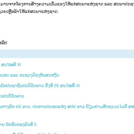
ົບປະມານຈາກໂຄງການສ້າງຄວາມເຂັ້ມແຂງໃຫ້ແກ່ສະພາແຫ່ງຊາດ ແລະ ສະພາປະຊາ
ຊ່ວຍເຫຼືອລ້າໃຫ້ແກ່ສະພາແຫ່ງຊາດ.
ສລີປ
8 ສະໄໝທີ XI
ປະເທດ ແລະ ກະຊວງປ້ອງກັນສະຫງົບ
ກປະຊາຊົນປະຕິວັດລາວ ຄັ້ງທີ 05 ສະໄໝທີ XI
ົນປະຕິວັດລາວ
ສູນກາງພັກ ປປ ລາວ, ປະທານປະເທດແຫ່ງ ສປປ ລາວ ຢ້ຽມຢາມສັນຖະວະໄມຕີ ສ
ນ-ນັກຮົບກອງພົນທີ 5