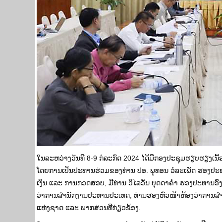
ໃນລະຫວ່າງວັນທີ 8-9 ກໍລະກົດ 2024 ໄດ້ມີກອງປະຊຸມຮຽບຮຽງເນື້ອ
ໂດຍການເປັນປະທານຮ່ວມຂອງທ່ານ ປອ. ພູທອນ ວໍລະເພັດ ຮອງປ
ເງິນ ແລະ ການກວດສອບ, ມີທ່ານ ວິໄລວັນ ບຸດດາຄຳ ຮອງປະທານອົງ
ວ່າການສຳນັກງານປະທານປະເທດ, ທ່ານຮອງຫົວໜ້າຫ້ອງວ່າການສ
ແຫ່ງຊາດ ແລະ ພາກສ່ວນທີ່ກ່ຽວຂ້ອງ.