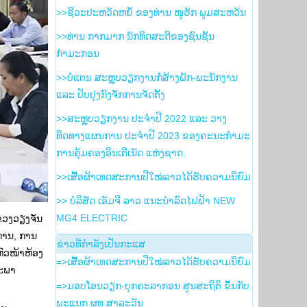
>>ຊີວະປະຫວັດຫຍໍ້ ຂອງທ່ານ ໜູຮັກ ພູມສະຫວັນ
>>ທ່ານ ກາກມາກ ນັກທິດສະດີຂອງຊົນຊັ້ນ
ກຳມະກອນ
>>ບໍ່ແຕນ ສະຫຼຸບວຽກງານກໍ່ສ້າງພັກ-ພະນັກງານ
ແລະ ປັບປຸງກົງຈັກການຈັດຕັ້ງ
>>ສະຫຼຸບວຽກງານ ປະຈໍາປີ 2022 ແລະ ວາງ
ທິດທາງແຜນການ ປະຈໍາປີ 2023 ຂອງຄະນະກໍາມະ
ການຄຸ້ມຄອງອິນເຕີເນັດ ແຫ່ງຊາດ.
>>ເສື້ອຜ້າເທດສະການປີໃໝ່ລາວໄດ້ຮັບຄວາມນິຍົມ
>> ບໍລິສັດ ເອັມຈີ ລາວ ແນະນຳລົດໄຟຟ້າ NEW
MG4 ELECTRIC
ແຂວງວຽງຈັນ
ການ, ການ
ຂ່າວ​ທີ່​ກຳ​ລັງ​ເປັນ​ກະ​ແສ
ຫົວໜ້າຫ້ອງ
=>ເສື້ອຜ້າເທດສະການປີໃໝ່ລາວໄດ້ຮັບຄວາມນິຍົມ
ສະພາ
=>ມອບໂອນວຽກ-ບຸກຄະລາກອນ ສູນສະຖິຕິ ຂຶ້ນກັບ
ພະແນກ ຜທ ສາລະວັນ