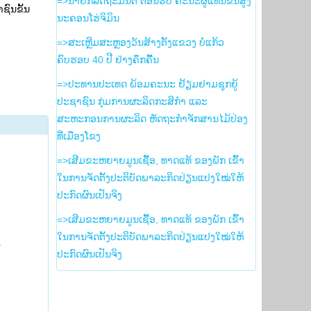
=>ນາຍົກລັດຖະມົນຕີ ຕ້ອນຮັບ ຄະນະຜູ້ແທນຂັ້ນສູງ
ຊົນຂັ້ນ
ນະຄອນໂຮ່ຈິມິນ
=>ສະເຫຼີມສະຫຼອງວັນສ້າງຕັ້ງແຂວງ ບໍ່ແກ້ວ
ຄົບຮອບ 40 ປີ ຢ່າງຄຶກຄື້ນ
=>ປະທານປະເທດ ພ້ອມຄະນະ ຢ້ຽມຢາມຊຸກຍູ້
ປະຊາຊົນ ກຸ່ມການຜະລິດກະສິກຳ ແລະ
ສະຫະກອນການຜະລິດ ຫັດຖະກຳຈັກສານໄມ້ປ່ອງ
ທີ່ເມືອງໂຂງ
=>ເສີມຂະຫຍາຍມູນເຊື້ອ, ທາດແທ້ ຂອງພັກ ເຂົ້າ
ໃນການຈັດຕັ້ງປະຕິບັດພາລະກິດປ່ຽນແປງໃໝ່ໃຫ້
ປະກົດຜົນເປັນຈິງ
=>ເສີມຂະຫຍາຍມູນເຊື້ອ, ທາດແທ້ ຂອງພັກ ເຂົ້າ
ໃນການຈັດຕັ້ງປະຕິບັດພາລະກິດປ່ຽນແປງໃໝ່ໃຫ້
ສ
ປະກົດຜົນເປັນຈິງ