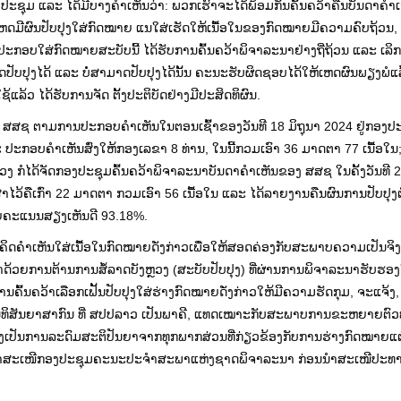
ງປະຊຸມ ແລະ ໄດ້ມີບາງຄຳເຫັນວ່າ: ພວກເຮົາຈະໄດ້ພ້ອມກັນຄົ້ນຄວ້າຄືນບັນດາຄຳ
ເຫດມີຜົນປັບປຸງໃສ່ກົດໝາຍ ແນໃສ່ເຮັດໃຫ້ເນື້ອໃນຂອງກົດໝາຍມີຄວາມຄົບຖ້ວນ,
ປະກອບໃສ່ກົດໝາຍສະບັບນີ້ ໄດ້ຮັບການຄົ້ນຄວ້າພິຈາລະນາຢ່າງຖີ່ຖ້ວນ ແລະ ເລິກເຊິ່
າດປັບປຸງໄດ້ ແລະ ບໍ່ສາມາດປັບປຸງໄດ້ນັ້ນ ຄະນະຮັບຜິດຊອບໄດ້ໃຫ້ເຫດຜົນພຽງພໍແລ້ວ
ແລ້ວ ໄດ້ຮັບການຈັດ ຕັ້ງປະຕິບັດຢ່າງມີປະສິດທິຜົນ.
ງ ສສຊ ຕາມການປະກອບຄໍາເຫັນໃນຕອນເຊົ້າຂອງວັນທີ 18 ມິຖຸນາ 2024 ຢູ່ກອງ
ປະກອບຄໍາເຫັນສົ່ງໃຫ້ກອງເລຂາ 8 ທ່ານ, ໃນນີ້ກວມເອົາ 36 ມາດຕາ 77 ເນື້ອໃນ;
 ກໍໄດ້ຈັດກອງປະຊຸມຄົ້ນຄວ້າພິຈາລະນາບັນດາຄໍາເຫັນຂອງ ສສຊ ໃນຄັ້ງວັນທີ 2
ໄວ້ຄືເກົ່າ 22 ມາດຕາ ກວມເອົາ 56 ເນື້ອໃນ ແລະ ໄດ້ລາຍງານຄືນຜົນການປັບປຸງ
ວຍຄະແນນສຽງເຫັນດີ 93.18%.
ຄິດຄໍາເຫັນໃສ່ເນື້ອໃນກົດໝາຍດັ່ງກ່າວເພື່ອໃຫ້ສອດຄ່ອງກັບສະພາບຄວາມເປັນຈິງ
ດ້ວຍການຕ້ານການສໍ້ລາດບັງຫຼວງ (ສະບັບປັບປຸງ) ທີ່ຜ່ານການພິຈາລະນາຮັບຮອ
ຄົ້ນຄວ້າເລືອກເຟັ້ນປັບປຸງໃສ່ຮ່າງກົດໝາຍດັ່ງກ່າວໃຫ້ມີຄວາມຮັດກຸມ, ຈະແຈ້ງ
ນທິສັນຍາສາກົນ ທີ່ ສປປລາວ ເປັນພາຄີ, ແທດເໝາະກັບສະພາບການຂະຫຍາຍຕົວ
ທັງເປັນການລະດົມສະຕິປັນຍາຈາກທຸກພາກສ່ວນທີ່ກ່ຽວຂ້ອງກັບການຮ່າງກົດໝາຍແ
ັ້ນນໍາສະເໜີກອງປະຊຸມຄະນະປະຈຳສະພາແຫ່ງຊາດພິຈາລະນາ ກ່ອນນໍາສະເໜີປະ