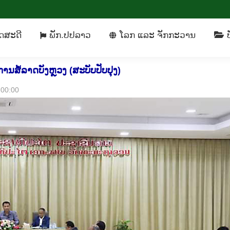
ິດ​ສະ​ດີ
ພັກ​.ປປລາວ
​ໂລກ ແລະ ຈັກ​ກະ​ວານ
ດ​ສະ​ດີ
ພັກ​.ປປລາວ
​ໂລກ ແລະ ຈັກ​ກະ​ວານ
ບ
ສໍ້ລາດບັງຫຼວງ (ສະບັບປັບປຸງ)
0:00:00