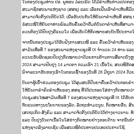
ໃນກອງປະຊຸມທ່ານ ປອ. ພູທອນ ວໍລະເພັດ ໄດ້ມີຄຳເຫັນກ່າວເປີດກອ
ສະມາຊິກສະພາແຫ່ງຊາດ (ສສຊ) ແລະ ເລືອກເຟັ້ນເອົາຄໍາເຫັນທີ່ມີ
ສາມາດຈັດຕັ້ງປະຕິບັດໄດ້; ເພື່ອຮັບປະກັນໃຫ້ບັນດາຄໍາເຫັນທີ່ ສສຊ 
ຂໍສະເໜີໃຫ້ບັນດາທ່ານພ້ອມກັນຄົ້ນຄວ້າຕື່ມຕໍ່ບັນດາຄໍາເຫັນທີ່ສາມ
ຄວນຕ້ອງໄດ້ປັບປຸງຄືແນວໃດ ເພື່ອເຮັດໃຫ້ກົດໝາຍສະບັບນີ້ປະກາດໃຊ້
ຈາກນັ້ນກອງປະຊຸມໄດ້ຮັບຟັງການສະເໜີ ແລະ ຄົ້ນຄວ້າຄຳເຫັນຂອ
ສາມັນເທື່ອທີ 7 ຂອງສະພາແຫ່ງຊາດຊຸດທີ IX ຈຳນວນ 24 ທ່ານ ແລະ 
ຄະນະຮັບຜິດຊອບປັບປຸງກົດໝາຍວ່າດ້ວຍການຕ້ານການສໍ້ລາດບັງຫຼວງ
2024 ສາມາດປັບປຸງ 14 ມາດຕາ ກວມເອົາ 21 ເນື້ອໃນ, ສະເໜີຮັກສາ
ພິຈາລະນາຮັບຮອງເອົາໃນຕອນເຊົ້າຂອງວັນທີ 28 ມິຖຸນາ 2024 ດ້
ບັນດາຜູ້ເຂົ້າຮ່ວມກອງປະຊຸມ ໄດ້ສຸມສະຕິປັນຍາຄົ້ນຄວ້າປະກອບຄໍາ
ໃຫ້ບັນດາຄຳຄິດຄຳເຫັນຂອງ ສສຊ ທີ່ໄດ້ປະກອບໃສ່ຮ່າງກົດໝາຍວ່າ
ປະຊຸມສະໄໝສາມັນເທື່ອທີ 7 ຂອງສະພາແຫ່ງຊາດຊຸດທີ IX ໄດ້ຮັບການ
ກັບແນວທາງນະໂຍບາຍຂອງລັດ, ລັດຖະທຳມະນູນ, ກົດໝາຍອື່ນ, ສົ
ເສດຖະກິດ-ສັງຄົມ ແລະ ສາມາດຈັດຕັ້ງປະຕິບັດໄດ້ຢ່າງຍາວນານ. 
ແລະ ປັບປຸງບັນດາເນື້ອໃນໃສ່ຮ່າງກົດໝາຍຢ່າງຮອບດ້ານ ຈາກນ
ແຫ່ງຊາດລົງລາຍເຊັນ ເພື່ອສະເໜີຕໍ່ປະທານປະເທດປະກາດໃຊ້.