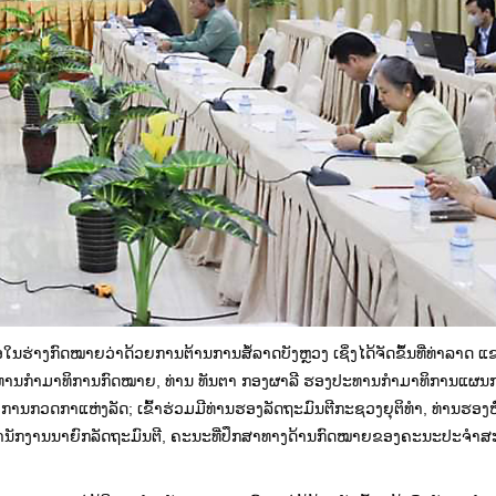
ໃນຮ່າງກົດໝາຍວ່າດ້ວຍການຕ້ານການສໍ້ລາດບັງຫຼວງ ເຊິ່ງໄດ້ຈັດຂຶ້ນທີ່ທ່າລາດ 
ະທານກຳມາທິການກົດໝາຍ, ທ່ານ ທັນຕາ ກອງຜາລີ ຮອງປະທານກຳມາທິການແຜນ
ການກວດກາແຫ່ງລັດ; ເຂົ້າຮ່ວມມີທ່ານຮອງລັດຖະມົນຕີກະຊວງຍຸຕິທຳ, ທ່ານຮອງ
ຳນັກງານນາຍົກລັດຖະມົນຕີ, ຄະນະທີ່ປຶກສາທາງດ້ານກົດໝາຍຂອງຄະນະປະຈຳ