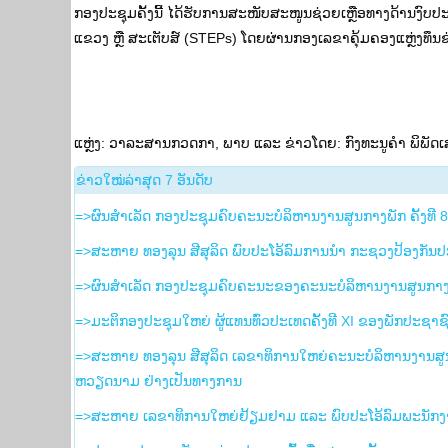
ກອງປະຊຸມຄັ້ງນີ້ ໄດ້ຮັບການສະໜັບສະໜູນຊ່ວຍເຫຼືອທາງດ້ານງ
ແຂວງ ຫຼື ສະເຕັບສ໌ (STEPs) ໂດຍຜ່ານກອງເລຂາຄຸ້ມຄອງແຫຼ່ງທຶນ
ແຫຼ່ງ: ວາ​ລະ​ສານກວດ​ກາ, ພາບ ແລະ ຂ່າວໂດຍ: ກົງທະນູຄຳ ພິພັດເ
​ຂ່າວ​ໃໝ່​ລ່າ​ສຸດ 7 ອັນ​ດັບ
=>ຜົນສໍາເລັດ ກອງປະຊຸມຄົບຄະນະບໍລິຫານງານສູນກາງພັກ ຄັ້ງທີ 
=>ສະຫາຍ ທອງລຸນ ສີສຸລິດ ພົບປະໂອ້ລົມການນຳ ກະຊວງປ້ອງກັນ
=>ຜົນສຳເລັດ ກອງປະຊຸມຄົບຄະນະຂອງຄະນະບໍລິຫານງານສູນກາງພັ
=>ມະຕິກອງປະຊຸມໃຫຍ່ ຜູ້ແທນທົ່ວປະເທດຄັ້ງທີ XI ຂອງພັກປະຊາຊ
=>ສະຫາຍ ທອງລຸນ ສີສຸລິດ ເລຂາທິການໃຫຍ່ຄະນະບໍລິຫານງານ
ຫວຽດນາມ ຢ່າງເປັນທາງການ
=>ສະຫາຍ ເລຂາທິການໃຫຍ່ຢ້ຽມຢາມ ແລະ ພົບປະໂອ້ລົມພະນັກງາ