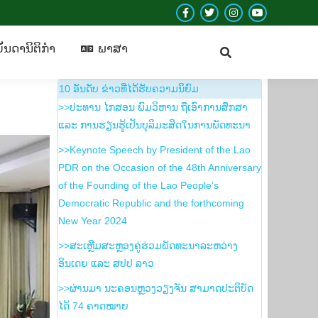
Facebook
Twitter
Instagram
YouTube
ບັນ​ດາ​ນິ​ຕິ​ກຳ
​ພາ​ສາ
page
page
page
page
ັນ​ດາ​ນິ​ຕິ​ກຳ
​ພາ​ສາ
opens
opens
opens
opens
in
in
in
in
10 ອັນ​ດັບ ຂ່າວ​ທີ່​ໄດ້​ຮັບ​ຄວາມ​ນິ​ຍົມ
new
new
new
new
>>ປະທານ ໄກສອນ ພົມວິຫານ ຖືເອົາການສຶກສາ
window
window
window
window
ແລະ ການຮຽນຮູ້ເປັນບຸລິມະສິດໃນການພັດທະນາ
>>Keynote Speech by President of the Lao
PDR on the Occasion of the 48th Anniversary
of the Founding of the Lao People’s
Democratic Republic and the forthcoming
New Year 2024
>>ສະເຫຼີມສະຫຼອງຄູ່ຮ່ວມພັດທະນາລະຫວ່າງ
ອິນເດຍ ແລະ ສປປ ລາວ
>>ຜ່ານມາ ນະຄອນຫຼວງວຽງຈັນ ສາມາດປະຕິບັດ
ໄດ້ 74 ຄາດໝາຍ