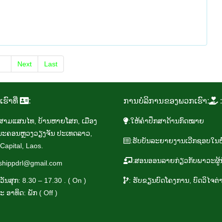
ev
Next
Last
ເຮົາ​ທີ່
:
ການ​ບໍ​ລິ​ການ​ຂອງ​ພວກ​ເຮົາ:
:
​ສາມ​ແສນ​ໄທ, ບ້ານ​ຫາຍ​ໂສກ, ເມືອງ​
:ໃຫ້​ຄຳ​ປຶກ​ສາ​ດ້ານ​ກົດ​ໝາຍ
ລີ ນະ​ຄອນຫຼວ​ງວຽງ​ຈັນ ປະ​ເທດ​ລາວ,
:ຮັບ​ບັນ​ລະ​ຍາຍ​ງານ​ເວີກ​ຊອບໃນ​ຫົ
Capital, Laos.
:ສອນ​ອອນ​ລາຍ​ກ່ຽວ​ກັບ​ພາ​ວະ​ຜູ້
shippdrl@gmail.com
 ວັນ​ສຸກ: 8.30 – 17.30 . ( On )
: ຮັບ​ຂຽນ​ບົດ​ໂຄງ​ການ, ບົດ​ວິ​ໄຈຕ່
ະ ອາ​ທິດ: ​ພັກ ( Off )