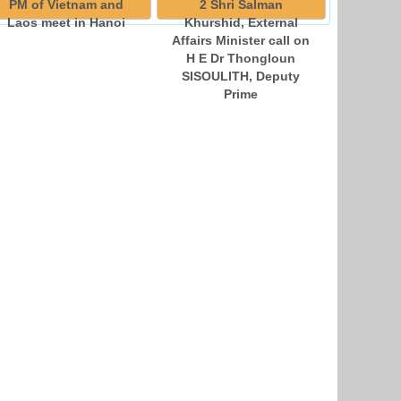
PM of Vietnam and
2 Shri Salman
Laos meet in Hanoi
Khurshid, External
Affairs Minister call on
H E Dr Thongloun
SISOULITH, Deputy
Prime