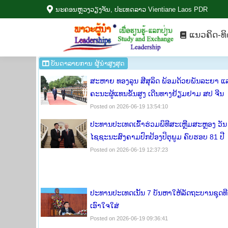
ນະ​ຄອນຫຼວງວຽງ​ຈັນ, ປະ​ເທດ​ລາວ Vientiane Laos PDR
ແນວ​ຄິດ-ທ
ແນວ​ຄິດ-ທິ
ບັນ​ດາ​ລາຍ​ການ ຜູ້​ນຳ​ສູງ​ສຸດ
ສະຫາຍ ທອງລຸນ ສີສຸລິດ ພ້ອມດ້ວຍພັນລະຍາ ແ
ຄະນະຜູ້ແທນຂັ້ນສູງ ເດີນທາງຢ້ຽມ​ຢາມ ສປ ຈີນ
Posted on 2026-06-19 13:54:10
ປະທານປະເທດເຂົ້າຮ່ວມພິທີສະເຫຼີມສະຫຼອງ ວັນ
ໄຊຊະນະສົງຄາມປົກປ້ອງປິຕຸພູມ ຄົບຮອບ 81 ປີ
Posted on 2026-06-19 12:37:23
ປະທານປະເທດເນັ້ນ 7 ບັນຫາໃຫ້ລັດຖະບານຊຸດທີ
ເອົາໃຈໃສ່
Posted on 2026-06-19 09:36:41