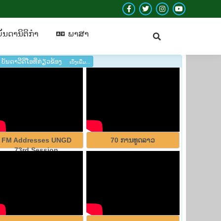
Facebook
Twitter
Instagram
YouTube
ບັນ​ດາ​ນິ​ຕິ​ກຳ
​ພາ​ສາ
page
page
page
page
ັນ​ດາ​ນິ​ຕິ​ກຳ
​ພາ​ສາ
opens
opens
opens
opens
in
in
in
in
ບັນ​ດາ​ວີ​ດີ​ໂອທີ່​ກ່ຽວ​ຂ້ອງ​
ເບິ່ງ​ເພີ່ມ...
new
new
new
new
window
window
window
window
FM Addresses UNGD
70 ການ​ທູດ​ລາວ
73rd Session