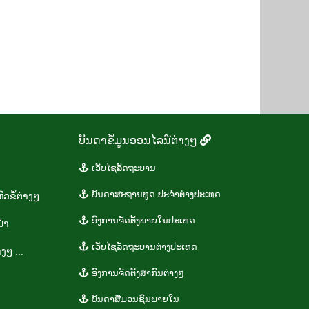
ບັນ​ດາ​ຂໍ້​ມູນ​ອອນ​ໄລ​ນ໌​ຕ່າງໆ
ເວັບ​ໄຊ​ລັດ​ຖະ​ບານ
​ບັນ​ດາ​ສະ​ຖານ​ທູ​ດ​ ປະ​ຈຳ​ຕ່າງ​ປະ​ເທດ
ວ​ຂໍ້​ຕ່າງໆ
ອົງ​ການ​ຈັດ​ຕັ້ງ​ພາຍ​ໃນ​ປະ​ເທດ
​ນຳ
​ເວັ​ບ​ໄຊ​ລັດ​ຖະ​ບານ​ຕ່າງ​ປະ​ເທດ
າງໆ ...
ອົງ​ການ​ຈັດ​ຕັ້ງ​ສາ​ກົນ​ຕ່າງໆ
ບັນ​ດາ​ສື່ມວນ​ຊົນ​ພາຍ​ໃນ