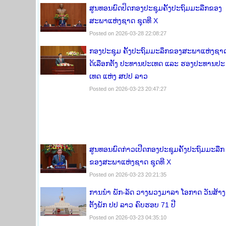
ສູນທອນພົດປິດກອງປະຊຸມຄັ້ງປະຖົມມະລືກຂອງ
ສະພາແຫ່ງຊາດ ຊຸດທີ X
Posted on 2026-03-28 22:08:27
ກອງ​ປະ​ຊຸມ ຄັ້ງ​ປະ​ຖົມ​ມະ​ລຶກ​ຂອງສະ​ພາ​ແຫ່ງ​ຊາດ
ດ້ເລືອກຕັ້ງ ປະທານປະເທດ ແລະ ຮອງ​ປະ​ທານ​ປະ​
ເທດ ແຫ່ງ ສປປ ລາວ
Posted on 2026-03-23 20:47:27
ສູນທອນພົດກ່າວເປີດກອງປະຊຸມຄັ້ງປະຖົມມະລືກ
ຂອງສະພາແຫ່ງຊາດ ຊຸດທີ X
Posted on 2026-03-23 20:21:35
ການນຳ ພັກ-ລັດ ວາງພວງມາລາ ໂອກາດ ວັນສ້າງ
ຕັ້ງພັກ ປປ ລາວ ຄົບຮອບ 71 ປີ
Posted on 2026-03-23 04:35:10