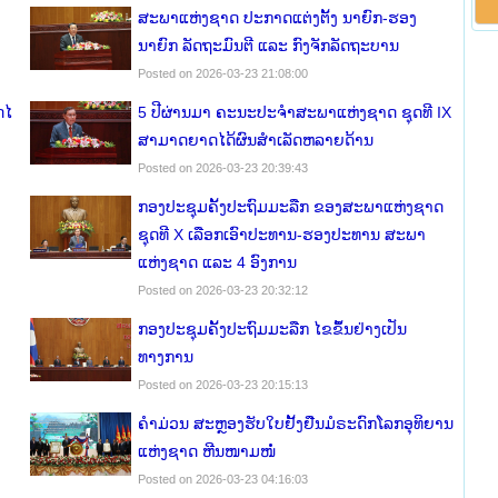
ສະພາແຫ່ງຊາດ ປະກາດແຕ່ງຕັ້ງ ນາຍົກ-ຮອງ
ນາຍົກ ລັດຖະມົນຕີ ແລະ ກົງ​ຈັກ​ລັດ​ຖະ​ບານ
Posted on 2026-03-23 21:08:00
ໄ​
5 ປີຜ່ານມາ ຄະນະປະຈໍາສະພາແຫ່ງຊາດ ຊຸດທີ IX
ສາມາດຍາດໄດ້ຜົນສໍາເລັດຫລາຍດ້ານ
Posted on 2026-03-23 20:39:43
ກອງປະຊຸມຄັ້ງປະຖົມມະລືກ ຂອງສະພາແຫ່ງຊາດ
ຊຸດທີ X ເລືອກເອົາປະທານ-ຮອງປະທານ ສະພາ
ແຫ່ງຊາດ ແລະ 4 ອົງ​ການ
Posted on 2026-03-23 20:32:12
ກອງປະຊຸມຄັ້ງປະຖົມມະລືກ ໄຂຂຶ້ນຢ່າງເປັນ
ທາງການ
Posted on 2026-03-23 20:15:13
ຄໍາມ່ວນ ສະຫຼອງຮັບໃບຢັ້ງຢືນມໍຣະດົກໂລກອຸທິຍານ
ແຫ່ງຊາດ ຫີນໜາມໜໍ່
Posted on 2026-03-23 04:16:03