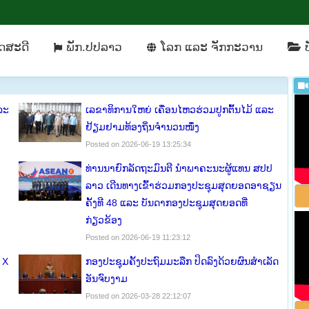
ິດ​ສະ​ດີ
ພັກ​.ປປລາວ
​ໂລກ ແລະ ຈັກ​ກະ​ວານ
ດ​ສະ​ດີ
ພັກ​.ປປລາວ
​ໂລກ ແລະ ຈັກ​ກະ​ວານ
ບ
ລະ
ເລຂາທິການໃຫຍ່ ເ​ຄື່ອນ​ໄຫວຮ່ວມປູກຕົ້ນໄມ້ ແລະ
ຢ້ຽມ​ຢາມ​ທ້ອງ​ຖິ່ນ​ຈຳ​ນວນ​ໜຶ່ງ
Posted on 2026-06-19 13:25:34
ທ່ານນາຍົກລັດຖະມົນຕີ ນຳພາຄະນະຜູ້ແທນ ສປປ
ລາວ ເດີນທາງເຂົ້າຮ່ວມກອງປະຊຸມສຸດຍອດອາຊຽນ
ຄັ້ງທີ 48 ແລະ ບັນດາກອງປະຊຸມສຸດຍອດທີ່
ກ່ຽວຂ້ອງ
Posted on 2026-06-19 11:23:12
 X
ກອງປະຊຸມຄັ້ງປະຖົມມະລືກ ປິດລົງດ້ວຍຜົນສຳເລັດ
ອັນຈົບງາມ
Posted on 2026-03-28 22:12:07