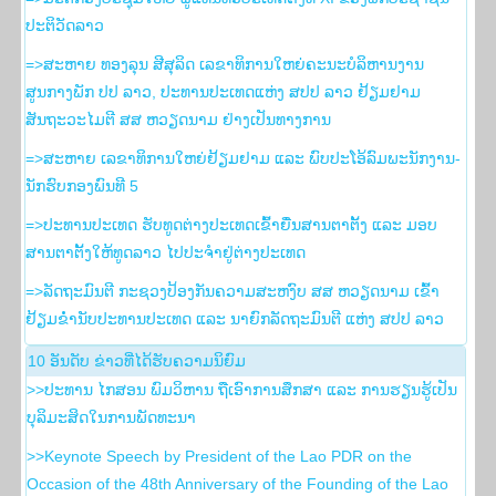
ປະຕິວັດລາວ
=>ສະຫາຍ ທອງລຸນ ສີສຸລິດ ເລຂາທິການໃຫຍ່ຄະນະບໍລິຫານງານ
ສູນກາງພັກ ປປ ລາວ, ປະທານປະເທດແຫ່ງ ສປປ ລາວ ຢ້ຽມຢາມ
ສັນຖະວະໄມຕີ ສສ ຫວຽດນາມ ຢ່າງເປັນທາງການ
=>ສະຫາຍ ເລຂາທິການໃຫຍ່ຢ້ຽມຢາມ ແລະ ພົບປະໂອ້ລົມພະນັກງານ-
ນັກຮົບກອງພົນທີ 5
=>ປະທານປະເທດ ຮັບທູດຕ່າງປະເທດເຂົ້າຍື່ນສານຕາຕັ້ງ ແລະ ມອບ
ສານຕາຕັ້ງໃຫ້ທູດລາວ ໄປປະຈຳຢູ່ຕ່າງປະເທດ
=>ລັດຖະມົນຕີ ກະຊວງປ້ອງກັນຄວາມສະຫງົບ ສສ ຫວຽດນາມ ເຂົ້າ
ຢ້ຽມຂໍ່ານັບປະທານປະເທດ ແລະ ນາຍົກລັດຖະມົນຕີ ແຫ່ງ ສປປ ລາວ
10 ອັນ​ດັບ ຂ່າວ​ທີ່​ໄດ້​ຮັບ​ຄວາມ​ນິ​ຍົມ
>>ປະທານ ໄກສອນ ພົມວິຫານ ຖືເອົາການສຶກສາ ແລະ ການຮຽນຮູ້ເປັນ
ບຸລິມະສິດໃນການພັດທະນາ
>>Keynote Speech by President of the Lao PDR on the
Occasion of the 48th Anniversary of the Founding of the Lao