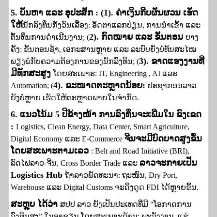
5.
ບັນຫາ ແລະ ອຸປະສັກ
: (
1).
ຄ່າເງິນກີບຜັນຜວນ
ເຮັດ​
ໃຫ້
ນັກລົງທຶນກັງວົນເລື່ອງ: ອັດຕາແລກປ່ຽນ
, ການນຳເຂົ້າ
ແລະ
2).
ກົດໝາຍ ແລະ ຂັ້ນຕອນ
ຕົ້ນທຶນການດຳເນີນງານ
; (
ບາງ
ຄັ້ງ: ຂັ້ນຕອນຊ້າ
, ເອກະສານຫຼາຍ
ແລະ
ລະບົບ
ຍັງບໍ່ທັນສະໄໝ
3).
ຂາດແຮງງານ
ທີ່​
ພຽງ​ພໍ​ກັບ​ຄວາມ​ຕ້ອງ​ການ​ຂອງ​ນັກ​ລົງ​ທຶນ; (
ມີທັກສະສູງ
ໂດຍສະເພາະ:
IT, Engineering , AI ແລະ
4).
ຂະໜາດຕະຫຼາດນ້ອຍ
:
Automation; (
ປະຊາກອນລາວ
ຍັງບໍ່ຫຼາຍ ເຮັດໃຫ້ຕະຫຼາດພາຍໃນຈຳກັດ.
6.
ແນວໂນ້ມ
5
ປີຂ້າງໜ້າ
ການລົງທຶນຈະເພີ່ມໃນ
ຂົງ​ເຂດ
:
Logistics, Clean Energy, Data Center, Smart Agriculture,
ຈີນຈະມີບົດບາດສູງຂຶ້ນ
Digital Economy ແລະ E-Commerce
ໂດຍ​ສະ​ເພາະ​ຕາມ​ເລວ
:
Belt and Road Initiative (BRI),
ລາວຈະກາຍເປັນ
ລົດໄຟລາວ-ຈີນ
,
Cross Border Trade ແລະ
Logistics Hub
ຖ້າລາວພັດທະນາ: ຖະໜົນ
,
Dry Port,
Warehouse ແລະ Digital Customs
ຈະດຶງດູດ
FDI
ໄດ້ຫຼາຍຂຶ້ນ.
ສະຫຼຸບ
ໄດ້​ວ່າ
ສປປ ລາວ ຍັງເປັນປະເທດທີ່ມີ
“
ໂອກາດການ
ລົງທຶນສູງ
”
ໃນອາຊຽນ ໂດຍສະເພາະດ້ານ: ພະລັງງານ
, ແຮ່