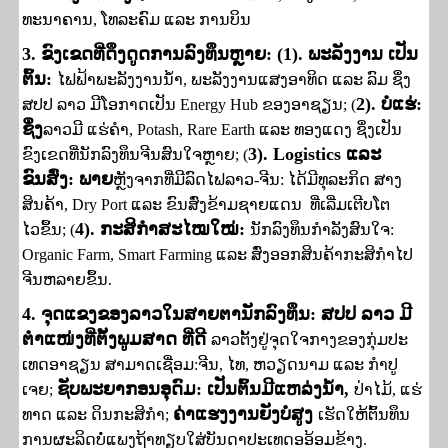
ທະນາຄານ, ໂທລະຄົມ
ແລະ
ການບິນ
3.
ຂົງເຂດທີ່ດຶງດູດການລົງທຶນຫຼາຍ
: (
1).
ພະລັງງານ
ເປັນ​
ຕົ້ນ:
ໄຟຟ້າ
ພະ​ລັງ​ງານນ້ຳ, ພະລັງງານແສງອາທິດ
ແລະ
ລົມ
ຊຶ່ງ
2). ບໍ​ແຮ່:
ສ​ປ​ປ ລາວ
ມີໂອກາດເປັນ
Energy Hub
ຂອງອາຊຽນ
; (
ຊຶ່ງ
ລາວມີ
ແຮ່​ຄຳ,
Potash, Rare Earth ແລະ ທອງ​ແດງ ຊຶ່ງ​ເປັນ
3). Logistics
ແລະ
ຂົງເຂດທີ່ນັກລົງທຶນຈີນສົນໃຈຫຼາຍ
; (
ຂົນສົ່ງ
: ພາຍ
ຫຼັງຈາກ
ທີ່ມີລົດໄຟລາວ-ຈີນ: ໄດ້​ມີ​ທຸ​ລະ​ກິດ ສາງ
ສິນຄ້າ,
Dry Port ແລະ
ຂົນສົ່ງຂ້າມຊາຍແດນ
ທີ່
ເລີ່ມເຕີບໂຕ
4).
ກະສິກຳສະໄໝໃໝ່
:
ໄວ
ຂຶ້ນ; (
ນັກລົງທຶນກຳລັງສົນໃຈ:
Organic Farm, Smart Farming ແລະ
ສົ່ງອອກ
ສິນ​ຄ້າກະສິກຳໄປ
ຈີນ​ຫລາຍ​ຂຶ້ນ.
4.
ຈຸດແຂງຂອງລາວໃນສາຍຕານັກລົງທຶນ
: ສ​ປ​ປ ລາວ ມີ​
ຕຳແໜ່ງ
ທີ່​ຕັ້ງພູມສາດ ທີ່ດີ
ລາວ
ຕັ້ງຢູ່​ຈຸດ​ໃຈກາງ​ຂອງ​ກຸ່ມ​ປະ​
ເທດອາຊຽນ ​ສາ​ມາດເຊື່ອມ:ຈີນ, ໄທ, ຫວຽດນາມ ແລະ ກຳ​ປູ​
ຊັບພະຍາກອນອຸດົມ
: ເປັນ​ຕົ້ນ​ມີ​ແຫລ່ງ​ນ້ຳ,
ເຈຍ
;
ປ່າໄມ້
, ແຮ່
ຄ່າແຮງງານຍັງບໍ່ສູງ
ທາດ
ແລະ
ດິນກະສິກຳ
;
ເຮັດໃຫ້ຕົ້ນທຶນ
ການຜະລິດບໍ່ແພງຖ້າ​ທຽບ​ໃສ່​ບັນ​ດາ​ປະ​ເທດອ​ອ້ອມ​ຂ້າງ.