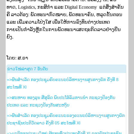
ທາດ,
Logistics,
ກະສິກຳ
ແລະ
Digital Economy
ແຕ່ສິ່ງສຳຄັນ
ຄື ລາວຕ້ອງ: ພັດທະນາກົດໝາຍ
, ພັດທະນາຄົນ, ຫລຸດຂັ້ນຕອນ
ແລະ
ເພີ່ມຄວາມໂປ່ງໃສ
ເພື່ອໃຫ້ການລົງທຶນຕ່າງປະເທດ
ກາຍເປັນກຳລັງຫຼັກໃນການພັດທະນາເສດຖະກິດລາວຢ່າງຍືນ
ຍົງ.
ໂດຍ: ສ.ຣາ
​ຂ່າວ​ໃໝ່​ລ່າ​ສຸດ 7 ອັນ​ດັບ
=>ຜົນສໍາເລັດ ກອງປະຊຸມຄົບຄະນະບໍລິຫານງານສູນກາງພັກ ຄັ້ງທີ 8
ສະໄໝທີ XI
=>ສະຫາຍ ທອງລຸນ ສີສຸລິດ ພົບປະໂອ້ລົມການນຳ ກະຊວງປ້ອງກັນ
ປະເທດ ແລະ ກະຊວງປ້ອງກັນສະຫງົບ
=>ຜົນສຳເລັດ ກອງປະຊຸມຄົບຄະນະຂອງຄະນະບໍລິຫານງານສູນກາງພັກ
ປະຊາຊົນປະຕິວັດລາວ ຄັ້ງທີ 05 ສະໄໝທີ XI
=>ມະຕິກອງປະຊຸມໃຫຍ່ ຜູ້ແທນທົ່ວປະເທດຄັ້ງທີ XI ຂອງພັກປະຊາຊົນ