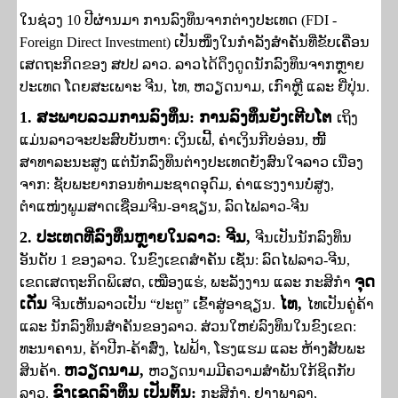
ໃນຊ່ວງ
10
ປີຜ່ານມາ ການລົງທຶນຈາກຕ່າງປະເທດ (
FDI -
Foreign Direct Investment)
ເປັນໜຶ່ງໃນກຳລັງສຳຄັນທີ່ຂັບເຄື່ອນ
ເສດຖະກິດຂອງ ສປປ ລາວ. ລາວໄດ້ດຶງດູດນັກລົງທຶນຈາກຫຼາຍ
ປະເທດ ໂດຍສະເພາະ ຈີນ
,
ໄທ
,
ຫວຽດນາມ
,
ເກົາຫຼີ ແລະ ຍີ່ປຸ່ນ.
1.
ສະພາບລວມການລົງທຶນ
:
ການລົງທຶນຍັງເຕີບໂຕ
ເຖິງ
ແມ່ນລາວຈະປະສົບບັນຫາ: ເງິນເຟີ້
, ຄ່າເງິນກີບອ່ອນ, ໜີ້
ສາທາລະນະສູງ
ແຕ່ນັກລົງທຶນຕ່າງປະເທດຍັງສົນໃຈລາວ ເນື່ອງ
ຈາກ: ຊັບພະຍາກອນທຳມະຊາດອຸດົມ
, ຄ່າແຮງງານບໍ່ສູງ,
ຕຳແໜ່ງພູມສາດເຊື່ອມຈີນ-ອາຊຽນ, ລົດໄຟລາວ-ຈີນ
2.
ປະເທດທີ່ລົງທຶນຫຼາຍໃນລາວ
:
ຈີນ
,
ຈີນເປັນນັກລົງທຶນ
ອັນດັບ
1
ຂອງລາວ.
ໃນ​ຂົງ​ເຂດ​ສຳ​ຄັນ ເຊັ່ນ: ລົດໄຟລາວ-ຈີນ,
ຈຸດ
ເຂດເສດຖະກິດພິເສດ, ເໝືອງແຮ່, ພະລັງງານ
ແລະ ກະ​ສິ​ກຳ
ເດັ່ນ
ໄທ
,
ຈີນເຫັນລາວເປັນ
“
ປະຕູ
”
ເຂົ້າສູ່ອາຊຽນ.
ໄທເປັນຄູ່ຄ້າ
ແລະ ນັກລົງທຶນສຳຄັນຂອງລາວ.
ສ່ວນ​ໃຫຍ່​ລົງ​ທຶນ​ໃນ​ຂົງ​ເຂດ:
ທະນາຄານ, ຄ້າປີກ-ຄ້າສົ່ງ, ໄຟຟ້າ, ໂຮງແຮມ ແລະ ຫ້າງສັບພະ
ຫວຽດນາມ,
ສິນຄ້າ.
ຫວຽດນາມມີຄວາມສຳພັນໃກ້ຊິດກັບ
ຂົງເຂດລົງທຶນ
ເປັນ​ຕົ້ນ:
ລາວ.
ກະສິກຳ, ຢາງພາລາ,