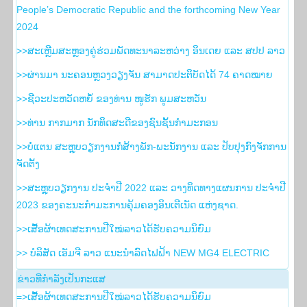
People’s Democratic Republic and the forthcoming New Year
2024
>>ສະເຫຼີມສະຫຼອງຄູ່ຮ່ວມພັດທະນາລະຫວ່າງ ອິນເດຍ ແລະ ສປປ ລາວ
>>ຜ່ານມາ ນະຄອນຫຼວງວຽງຈັນ ສາມາດປະຕິບັດໄດ້ 74 ຄາດໝາຍ
>>ຊີວະປະຫວັດຫຍໍ້ ຂອງທ່ານ ໜູຮັກ ພູມສະຫວັນ
>>ທ່ານ ກາກມາກ ນັກທິດສະດີຂອງຊົນຊັ້ນກຳມະກອນ
>>ບໍ່ແຕນ ສະຫຼຸບວຽກງານກໍ່ສ້າງພັກ-ພະນັກງານ ແລະ ປັບປຸງກົງຈັກການ
ຈັດຕັ້ງ
>>ສະຫຼຸບວຽກງານ ປະຈໍາປີ 2022 ແລະ ວາງທິດທາງແຜນການ ປະຈໍາປີ
2023 ຂອງຄະນະກໍາມະການຄຸ້ມຄອງອິນເຕີເນັດ ແຫ່ງຊາດ.
>>ເສື້ອຜ້າເທດສະການປີໃໝ່ລາວໄດ້ຮັບຄວາມນິຍົມ
>> ບໍລິສັດ ເອັມຈີ ລາວ ແນະນຳລົດໄຟຟ້າ NEW MG4 ELECTRIC
ຂ່າວ​ທີ່​ກຳ​ລັງ​ເປັນ​ກະ​ແສ
=>ເສື້ອຜ້າເທດສະການປີໃໝ່ລາວໄດ້ຮັບຄວາມນິຍົມ