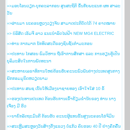
=>ມອບໂອນວຽກ-ບຸກຄະລາກອນ ສູນສະຖິຕິ ຂຶ້ນກັບພະແນກ ຜທ ສາລະ
ວັນ
=>ຜ່ານມາ ນະຄອນຫຼວງວຽງຈັນ ສາມາດປະຕິບັດໄດ້ 74 ຄາດໝາຍ
=> ບໍລິສັດ ເອັມຈີ ລາວ ແນະນຳລົດໄຟຟ້າ NEW MG4 ELECTRIC
=>ທ່ານ ກາກມາກ ນັກທິດສະດີຂອງຊົນຊັ້ນກຳມະກອນ
=>ປະທານ ໄກສອນ ພົມວິຫານ ຖືເອົາການສຶກສາ ແລະ ການຮຽນຮູ້ເປັນ
ບຸລິມະສິດໃນການພັດທະນາ
=>ສະຫາຍເລຂາທິການໃຫຍ່ຕ້ອນຮັບຄະນະພົວພັນຕ່າງປະເທດສູນກາງ
ພັກກອມມູນິດຫວຽດນາມ
=>ປະທານ ສພຊ ເນັ້ນໃຫ້ເມືອງນາຊາຍທອງ ເອົາໃຈໃສ່ 10 ຂໍ້
=>ຮອງ​ປະທານ​ປະເທດ ຕ້ອນຮັບ​ການ​ເຂົ້າ​ຢ້ຽມ​ຂ່ຳນັບ​ຂອງ ທ່ານ ນາງ
ເຈືອງ ມີ ຮົວ
=>ນາຍົກລັດຖະມົນຕີ ຕ້ອນຮັບ ຄະນະຜູ້ແທນຂັ້ນສູງນະຄອນໂຮ່ຈິມິນ
=>ສະເຫຼີມສະຫຼອງວັນສ້າງຕັ້ງແຂວງ ບໍ່ແກ້ວ ຄົບຮອບ 40 ປີ ຢ່າງຄຶກຄື້ນ