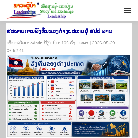
ສະພາບການລົງທຶນຂອງຕ່າງປະເທດຢູ່ ສປປ ລາວ
​ເຜີຍ​ແຜ່​ໂດຍ: admin|ຢ້ຽມ​ຊົມ: 106 ຄັ້ງ | ເວ​ລາ | 2026-05-29
06:52:41