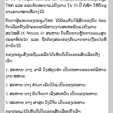
ໃຫຍ່ ແລະ ແຜນພັດທະນາແມ່ຍິງລາວ ໃນ
05
ປີ ຕໍ່ໜ້າ ໃຫ້ບັນລຸ
ຕາມຄາດໝາຍທີ່ວາງໄວ້.
ບັນດາຜູ້ແທນກອງປະຊຸມໃຫຍ່ ໄດ້ພ້ອມກັນໃຊ້ສິດຂອງຕົນ ປ່ອນ
ບັດເລືອກຕັ້ງເອົາຄະນະບໍລິຫານງານສະຫະພັນແມ່ຍິງລາວ
ສະໄໝທີ
IX
ຈໍານວນ
61
ສະຫາຍ ບົນພື້ນຖານຫຼັກການລວມສູນ
ປະຊາທິປະໄຕ ແລະ ຖືກຕ້ອງສອດຄ່ອງກັບມາດຖານເງື່ອນໄຂທີ່
ກໍານົດໄວ້.
ກອງປະຊຸມຄັ້ງປະຖົມມະລືກໄດ້ເຫັນດີເປັນເອກະສັນເລືອກຕັ້ງ
ເອົາ:
1.
ສະຫາຍ ນາງ ອາລີ ວົງໜໍ່ບຸນທໍາ ເປັນປະທານຄະນະບໍລິຫານ
ງານ ສສຍລ
;
2.
ສະຫາຍ ນາງ ທໍາມາ ເພັດວິໄຊ ເປັນຮອງປະທານ
;
3.
ສະຫາຍ ນາງ ພັນຈິນດາ ເລັ່ງສະຫວັດ ເປັນຮອງປະທານ
;
5.?
ສະຫາຍ ນາງ ຜາສຸກ ວົງວິຈິດ ເປັນຮອງປະທານ
ກອງປະຊຸມໄດ້ເຫັນດີເປັນເອກະສັນເລືອກຕັ້ງເອົາ: