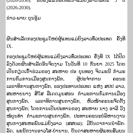
(
2026-2030).
ຮັບຟັງແຜນພັດທະນາແມ່ຍິງລາວໄລຍະ
5
ປີ
(
2026-2030).
ຂ່າວ-ພາບ: ບຸນອູ້ມ
ຜົນສໍາເລັດກອງປະຊຸມໃຫຍ່ຜູ້ແທນແມ່ຍິງລາວທົ່ວປະເທດ ຄັ້ງທີ
IX.
ກອງປະຊຸມໃຫຍ່ຜູ້ແທນແມ່ຍິງລາວທົ່ວປະເທດ ຄັ້ງທີ
IX
ໄດ້ປິດ
ລົງດ້ວຍຜົນສໍາເລັດອັນຈົບງາມ ໃນວັນທີ
10
ກັນຍາ
2025
ໂດຍ
ເປັນກຽດເຂົ້າຮ່ວມຂອງ ສະຫາຍ ປອ ບຸນທອງ ຈິດມະນີ ກໍາມະ
ການກົມການເມືອງສູນກາງພັກ
,
ຜູ້ປະຈໍາການ ຄະນະ
ເລຂາທິການສູນກາງພັກ
,
ຮອງປະທານປະເທດ ແຫ່ງ ສປປ ລາວ
,
ສະຫາຍນາງ ສີໃສ ລືເດດມູນສອນ ກໍາມະການກົມການເມືອງ
ສູນກາງພັກ
,
ເລຂາທິການສູນກາງພັກ
,
ຫົວໜ້າຄະນະຈັດຕັ້ງ
ສູນກາງພັກ
;
ໂດຍການເປັນປະທານຂອງ ສະຫາຍ ນາງ ອາລີ ວົງ
ໜໍ່ບຸນທໍາ ກໍາມະການສູນກາງພັກ
,
ປະທານຄະນະບໍລິຫານງານ
ສູນກາງສະຫະພັນແມ່ຍິງລາວ (ສສຍລ)
;
ມີບັນດາການນໍາພັກ-
ລັດ
,
ພະນັກງານອາວຸໂສ-ບໍານານ
,
ບັນດາສະຫາຍຜູ້ແທນສົມບູນ