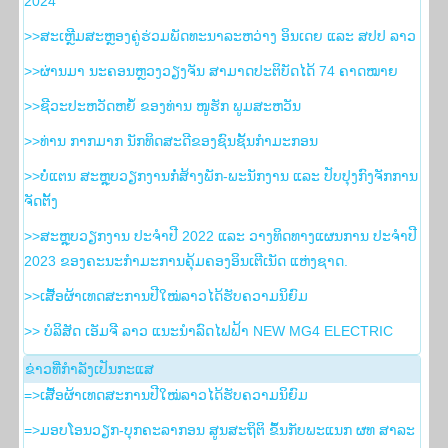
2024
>>ສະເຫຼີມສະຫຼອງຄູ່ຮ່ວມພັດທະນາລະຫວ່າງ ອິນເດຍ ແລະ ສປປ ລາວ
>>ຜ່ານມາ ນະຄອນຫຼວງວຽງຈັນ ສາມາດປະຕິບັດໄດ້ 74 ຄາດໝາຍ
>>ຊີວະປະຫວັດຫຍໍ້ ຂອງທ່ານ ໜູຮັກ ພູມສະຫວັນ
>>ທ່ານ ກາກມາກ ນັກທິດສະດີຂອງຊົນຊັ້ນກຳມະກອນ
>>ບໍ່ແຕນ ສະຫຼຸບວຽກງານກໍ່ສ້າງພັກ-ພະນັກງານ ແລະ ປັບປຸງກົງຈັກການ
ຈັດຕັ້ງ
>>ສະຫຼຸບວຽກງານ ປະຈໍາປີ 2022 ແລະ ວາງທິດທາງແຜນການ ປະຈໍາປີ
2023 ຂອງຄະນະກໍາມະການຄຸ້ມຄອງອິນເຕີເນັດ ແຫ່ງຊາດ.
>>ເສື້ອຜ້າເທດສະການປີໃໝ່ລາວໄດ້ຮັບຄວາມນິຍົມ
>> ບໍລິສັດ ເອັມຈີ ລາວ ແນະນຳລົດໄຟຟ້າ NEW MG4 ELECTRIC
ຂ່າວ​ທີ່​ກຳ​ລັງ​ເປັນ​ກະ​ແສ
=>ເສື້ອຜ້າເທດສະການປີໃໝ່ລາວໄດ້ຮັບຄວາມນິຍົມ
=>ມອບໂອນວຽກ-ບຸກຄະລາກອນ ສູນສະຖິຕິ ຂຶ້ນກັບພະແນກ ຜທ ສາລະ