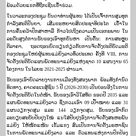
ພ້ອມດ້ວຍແຂກທີ່ຖືກເຊີນເຂົ້າຮ່ວມ.
ໃນວາລະກອງປະຊຸມ ບັນດາທ່ານຜູ້ແທນ ໄດ້ເປັນເຈົ້າການສຸມທຸກ
ກໍາລັງສະຕິປັນຍາ
,
ເສີມຂະຫຍາຍສິດປະຊາທິປະໄຕ ເຂົ້າໃນ
ການຄົ້ນຄວ້າປຶກສາຫາລື ກ້າວໄປເຖິງຄວາມເປັນເອກະພາບ ໃນ
ລະດັບສູງຕໍ່ການຮັບຮອງເອົາທຸກບັນຫາ ເປັນຕົ້ນ: ການສະຫຼຸບ
ຕີລາຄາ
,
ຖອດຖອນບົດຮຽນກ່ຽວກັບການຈັດຕັ້ງປະຕິບັດມະຕິ
ກອງປະຊຸມໃຫຍ່ຜູ້ແທນແມ່ຍິງລາວທົ່ວປະເທດ ຄັ້ງທີ
VIII,
ການ
ຈັດຕັ້ງປະຕິບັດແຜນພັດທະນາແມ່ຍິງແຫ່ງຊາດ
10
ແຜນງານ
65
ໂຄງການ ໃນໄລຍະ
2021-2025
ຜ່ານມາ.
ຮັບຮອງເອົາບົດລາຍງານການເມືອງທັງສອງພາກ ພ້ອມທັງກໍານົດ
ທິດທາງ
,
ຄາດຄະເນສູ້ຊົນ
5
ປີ (
2026-2030)
ເປັນບ່ອນອີງໃນການ
ຈັດຕັ້ງປະຕິບັດໃນຕໍ່ໜ້າ
,
ຮັບຮອງເອົາວິໃສທັດ ຮອດປີ
2035
ແລະ
ແຜນພັດທະນາແມ່ຍິງລາວ ຊຶ່ງກວມເອົາ
09
ເປົ້າໝາຍ ແລະ
31
ແຜນວຽກຈຸດສຸມ ແລະ
144
ວຽກຈຸດສຸມ
,
ຮັບຮອງເອົາກົດ
ລະບຽບສະບັບປັບປຸງໃໝ່ ແນໃສ່ປັບປຸງອົງການຈັດຕັ້ງສະຫະພັນ
ແມ່ຍິງ ໃຫ້ໜັກແໜ້ນ ເຂັ້ມແຂງ ສົມເປັນການຈັດຕັ້ງມະຫາຊົນ
ໃນການພັດທະນາແມ່ຍິງລາວ ແລະ ຕົວແທນແຫ່ງການປົກປ້ອງ