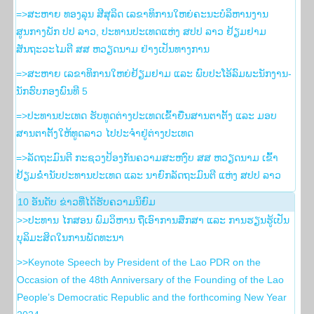
=>ສະຫາຍ ທອງລຸນ ສີສຸລິດ ເລຂາທິການໃຫຍ່ຄະນະບໍລິຫານງານ
ສູນກາງພັກ ປປ ລາວ, ປະທານປະເທດແຫ່ງ ສປປ ລາວ ຢ້ຽມຢາມ
ສັນຖະວະໄມຕີ ສສ ຫວຽດນາມ ຢ່າງເປັນທາງການ
=>ສະຫາຍ ເລຂາທິການໃຫຍ່ຢ້ຽມຢາມ ແລະ ພົບປະໂອ້ລົມພະນັກງານ-
ນັກຮົບກອງພົນທີ 5
=>ປະທານປະເທດ ຮັບທູດຕ່າງປະເທດເຂົ້າຍື່ນສານຕາຕັ້ງ ແລະ ມອບ
ສານຕາຕັ້ງໃຫ້ທູດລາວ ໄປປະຈຳຢູ່ຕ່າງປະເທດ
=>ລັດຖະມົນຕີ ກະຊວງປ້ອງກັນຄວາມສະຫງົບ ສສ ຫວຽດນາມ ເຂົ້າ
ຢ້ຽມຂໍ່ານັບປະທານປະເທດ ແລະ ນາຍົກລັດຖະມົນຕີ ແຫ່ງ ສປປ ລາວ
10 ອັນ​ດັບ ຂ່າວ​ທີ່​ໄດ້​ຮັບ​ຄວາມ​ນິ​ຍົມ
>>ປະທານ ໄກສອນ ພົມວິຫານ ຖືເອົາການສຶກສາ ແລະ ການຮຽນຮູ້ເປັນ
ບຸລິມະສິດໃນການພັດທະນາ
>>Keynote Speech by President of the Lao PDR on the
Occasion of the 48th Anniversary of the Founding of the Lao
People’s Democratic Republic and the forthcoming New Year