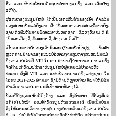
ສິດ ແລະ ຜົນປະໂຫຍດອັນຊອບທຳຂອງແມ່ຍິງ ແລະ ເດັກຢ່າງ
ແທ້ຈິງ.
ຜູ້ແທນກອງປະຊຸມໃຫຍ່ ໄດ້ເປັນເອກະສັນຮັບຮອງເອົາ ຄໍາຂວັນ
ຂອງສະຫະພັນແມ່ຍິງລາວ ຄື:
“
ພັດທະນາຄວາມສະເໝີພາບຍິງ-
ຊາຍ ຕິດພັນກັບການພັດທະນາປະເທດຊາດ
”
ຂໍ້ແຂ່ງຂັນ
03
ດີ ຄື:
“
ພົນລະເມືອງດີ
,
ພັດທະນາດີ
,
ສ້າງຄອບຄົວດີ
”.
ເປັນເອກະພາບຮັບຮອງເອົາກົດລະບຽບສະບັບປັບປຸງ
,
ບົດສໍາ
ຫຼວດການນໍາພາຂອງຄະນະບໍລິຫານງານສູນກາງສະຫະພັນແມ່
ຍິງລາວ ສະໄໝທີ
VIII
ໃນການນຳພາ-ຊີ້ນຳຂະບວນການແມ່ຍິງ
ຈັດຕັ້ງປະຕິບັດມະຕິກອງປະຊຸມໃຫຍ່ຜູ້ແທນແມ່ຍິງລາວທົ່ວ
ປະເທດ ຄັ້ງທີ
VIII
ແລະ ແຜນພັດທະນາແມ່ຍິງແຫ່ງຊາດ ໃນ
ໄລຍະ
2021-2025
ຜ່ານມາ ຊຶ່ງມີດ້ານດີຫຼາຍດ້ານ ທີ່ພາໃຫ້ມີຜົນ
ສໍາເລັດຕາມແຜນການກໍຄືເປົ້າໝາຍທີ່ວາງໄວ້.
ພ້ອມນີ້ຍັງຊອກເຫັນຂໍ້ຄົງຄ້າງ ແລະ ສິ່ງທ້າທາຍ ທີ່ຕ້ອງສືບຕໍ່
ແກ້ໄຂໃນຕໍ່ໜ້າ ລວມທັງບົດຮຽນທີ່ຖອດຖອນໄດ້ ເພື່ອເປັນບ່ອນ
ອີງໃຫ້ຄະນະບໍລິຫານງານສູນກາງສະຫະພັນແມ່ຍິງລາວ ສະໄໝ
ທີ
IX
ນຳໃຊ້ເຂົ້າໃນການນຳພາຈັດຕັ້ງປະຕິບັດມະຕິກອງປະຊຸມ