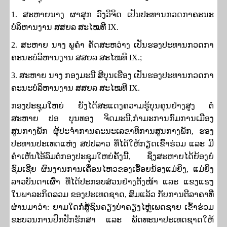
1.
ສະຫາຍນາງ ຜາສຸກ ວົງວິຈິດ ເປັນປະທານກວດກາຄະນະ
ບໍລິຫານງານ ສສຍລ ສະໄໝທີ
IX.
2.
ສະຫາຍ ນາງ ພູຄໍາ ຄັດສະຫວ່າງ ເປັນຮອງປະທານກວດກາ
ຄະນະບໍລິຫານງານ ສສຍລ ສະໄໝທີ
IX.;
3.
ສະຫາຍ ນາງ ກອງມະນີ ສີບຸນເຮືອງ ເປັນຮອງປະທານກວດກາ
ຄະນະບໍລິຫານງານ ສສຍລ ສະໄໝທີ
IX.
ກອງປະຊຸມໃຫຍ່ ຍັງໄດ້ສະແດງຄວາມຮູ້ບຸນຄຸນຢ່າງສູງ ຕໍ່
ສະຫາຍ ປອ ບຸນທອງ ຈິດມະນີ
,​
ກໍາມະການກົມການເມືອງ
ສູນກາງພັກ ຜູ້ປະຈຳການຄະນະເລຂາທິການສູນກາງພັກ
,
ຮອງ
ປະທານປະເທດແຫ່ງ ສປປລາວ ທີ່ໄດ້ໃຫ້ກຽດເຂົ້າຮ່ວມ ແລະ ມີ
ຄໍາເຫັນໂອ້ລົມຕໍ່ກອງປະຊຸມໃຫຍ່ຄັ້ງນີ້
,
ຊຶ່ງສະຫາຍໄດ້ຍ້ອງຍໍ
ຊົມເຊີຍ ຜົນງານການເຄື່ອນໄຫວຂອງເອື້ອຍນ້ອງແມ່ຍິງ
,
ແມ່ຍິງ
ລາວບັນດາເຜົ່າ ທີ່ໄດ້ປະກອບສ່ວນຢ່າງຕັ້ງໜ້າ ແລະ ແຂງແຮງ
ໃນພາລະກິດລວມ ຂອງປະເທດຊາດ
,
ສົມແລ້ວ ກັບການຕີລາຄາທີ່
ຜ່ານມາວ່າ: ຍາມໃດກໍ່ສູ້ຊົນຄຽງບ່າຄຽງໄຫຼ່ເພດຊາຍ ເຂົ້າຮ່ວມ
ຂະບວນການປົກປັກຮັກສາ ແລະ ພັດທະນາປະເທດຊາດໃຫ້