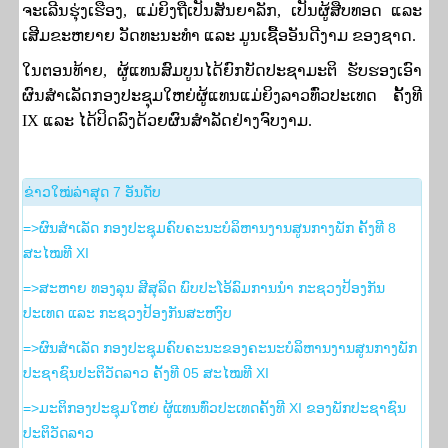
ຈະເລີນຮຸ່ງເຮືອງ
,
ແມ່ຍິງຖືເປັນສັນຍາລັກ
,
ເປັນຜູ້ສືບທອດ ແລະ
ເສີມຂະຫຍາຍ ວັດທະນະທຳ ແລະ ມູນເຊື້ອອັນດີງາມ ຂອງຊາດ.
ໃນຕອນທ້າຍ
,
ຜູ້ແທນສົມບູນໄດ້ຍົກບັດປະຊາມະຕິ ຮັບຮອງເອົາ
ຜົນສໍາເລັດກອງປະຊຸມໃຫຍ່ຜູ້ແທນແມ່ຍິງລາວທົ່ວປະເທດ ຄັ້ງທີ
IX
ແລະ ໄດ້ປິດລົງດ້ວຍຜົນສໍາລັດຢ່າງຈົບງາມ.
​ຂ່າວ​ໃໝ່​ລ່າ​ສຸດ 7 ອັນ​ດັບ
=>ຜົນສໍາເລັດ ກອງປະຊຸມຄົບຄະນະບໍລິຫານງານສູນກາງພັກ ຄັ້ງທີ 8
ສະໄໝທີ XI
=>ສະຫາຍ ທອງລຸນ ສີສຸລິດ ພົບປະໂອ້ລົມການນຳ ກະຊວງປ້ອງກັນ
ປະເທດ ແລະ ກະຊວງປ້ອງກັນສະຫງົບ
=>ຜົນສຳເລັດ ກອງປະຊຸມຄົບຄະນະຂອງຄະນະບໍລິຫານງານສູນກາງພັກ
ປະຊາຊົນປະຕິວັດລາວ ຄັ້ງທີ 05 ສະໄໝທີ XI
=>ມະຕິກອງປະຊຸມໃຫຍ່ ຜູ້ແທນທົ່ວປະເທດຄັ້ງທີ XI ຂອງພັກປະຊາຊົນ
ປະຕິວັດລາວ