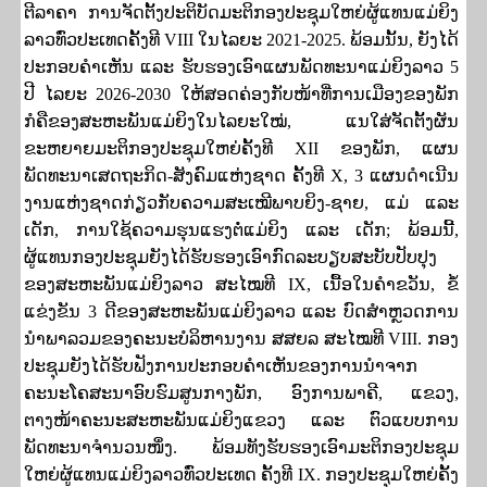
ຕີລາຄາ ການຈັດຕັ້ງປະຕິບັດມະຕິກອງປະຊຸມໃຫຍ່ຜູ້ແທນແມ່ຍິງ
ລາວທົ່ວປະເທດຄັ້ງທີ
VIII
ໃນໄລຍະ
2021-2025.
ພ້ອມນັ້ນ
,
ຍັງໄດ້
ປະກອບຄໍາເຫັນ ແລະ ຮັບຮອງເອົາແຜນພັດທະນາແມ່ຍິງລາວ
5
ປີ ໄລຍະ
2026-2030
ໃຫ້ສອດຄ່ອງກັບໜ້າທີ່ການເມືອງຂອງພັກ
ກໍຄືຂອງສະຫະພັນແມ່ຍິງໃນໄລຍະໃໝ່
,
ແນໃສ່ຈັດຕັ້ງຜັນ
ຂະຫຍາຍມະຕິກອງປະຊຸມໃຫຍ່ຄັ້ງທີ
XII
ຂອງພັກ
,
ແຜນ
ພັດທະນາເສດຖະກິດ-ສັງຄົມແຫ່ງຊາດ ຄັ້ງທີ
X, 3
ແຜນດໍາເນີນ
ງານແຫ່ງຊາດກ່ຽວກັບຄວາມສະເໝີພາບຍິງ-ຊາຍ
,
ແມ່ ແລະ
ເດັກ
,
ການໃຊ້ຄວາມຮຸນແຮງຕໍ່ແມ່ຍິງ ແລະ ເດັກ
;
ພ້ອມນີ້
,
ຜູ້ແທນກອງປະຊຸມຍັງໄດ້ຮັບຮອງເອົາກົດລະບຽບສະບັບປັບປຸງ
ຂອງສະຫະພັນແມ່ຍິງລາວ ສະໄໝທີ
IX,
ເນື້ອໃນຄໍາຂວັນ
,
ຂໍ້
ແຂ່ງຂັນ
3
ດີຂອງສະຫະພັນແມ່ຍິງລາວ ແລະ ບົດສໍາຫຼວດການ
ນຳພາລວມຂອງຄະນະບໍລິຫານງານ ສສຍລ ສະໄໝທີ
VIII.
ກອງ
ປະຊຸມຍັງໄດ້ຮັບຟັງການປະກອບຄໍາເຫັນຂອງການນຳຈາກ
ຄະນະໂຄສະນາອົບຮົມສູນກາງພັກ
,
ອົງການພາຄີ
,
ແຂວງ
,
ຕາງໜ້າຄະນະສະຫະພັນແມ່ຍິງແຂວງ ແລະ ຕົວແບບການ
ພັດທະນາຈໍານວນໜຶ່ງ. ພ້ອມທັງຮັບຮອງເອົາມະຕິກອງປະຊຸມ
ໃຫຍ່ຜູ້ແທນແມ່ຍິງລາວທົ່ວປະເທດ ຄັ້ງທີ
IX.
ກອງປະຊຸມໃຫຍ່ຄັ້ງ