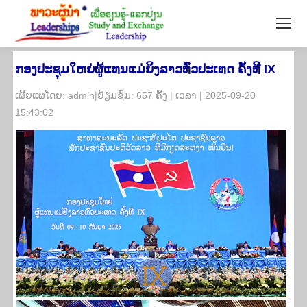
ກອງປະຊຸມໃຫຍ່ຜູ້ແທນແມ່ຍິງລາວທົ່ວປະເທດ ຄັ້ງທີ IX
​ເຜີຍ​ແຜ່​ໂດຍ: admin|ຢ້ຽມ​ຊົມ: 657 ຄັ້ງ | ເວ​ລາ | 2025-09-20
15:43:02