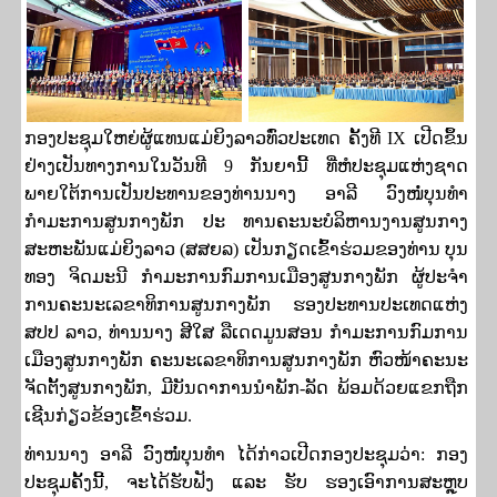
ກອງປະຊຸມໃຫຍ່ຜູ້ແທນແມ່ຍິງລາວທົ່ວປະເທດ ຄັ້ງທີ
IX
ເປີດຂຶ້ນ
ຢ່າງເປັນທາງການໃນວັນທີ
9
ກັນຍານີ້ ທີ່ຫໍປະຊຸມແຫ່ງຊາດ
ພາຍໃຕ້ການເປັນປະທານຂອງທ່ານນາງ ອາລີ ວົງໜໍ່ບຸນທໍາ
ກໍາມະການສູນກາງພັກ ປະ ທານຄະນະບໍລິຫານງານສູນກາງ
ສະຫະພັນແມ່ຍິງລາວ (ສສຍລ) ເປັນກຽດເຂົ້າຮ່ວມຂອງທ່ານ ບຸນ
ທອງ ຈິດມະນີ ກໍາມະການກົມການເມືອງສູນກາງພັກ ຜູ້ປະຈໍາ
ການຄະນະເລຂາທິການສູນກາງພັກ ຮອງປະທານປະເທດແຫ່ງ
ສປປ ລາວ
,
ທ່ານນາງ ສີໃສ ລືເດດມູນສອນ ກໍາມະການກົມການ
ເມືອງສູນກາງພັກ ຄະນະເລຂາທິການສູນກາງພັກ ຫົວໜ້າຄະນະ
ຈັດຕັ້ງສູນກາງພັກ
,
ມີບັນດາການນໍາພັກ-ລັດ ພ້ອມດ້ວຍແຂກຖືກ
ເຊີນກ່ຽວຂ້ອງເຂົ້າຮ່ວມ.
ທ່ານນາງ ອາລີ ວົງໜໍ່ບຸນທໍາ ໄດ້ກ່າວເປີດກອງປະຊຸມວ່າ: ກອງ
ປະຊຸມຄັ້ງນີ້
,
ຈະໄດ້ຮັບຟັງ ແລະ ຮັບ ຮອງເອົາການສະຫຼຸບ