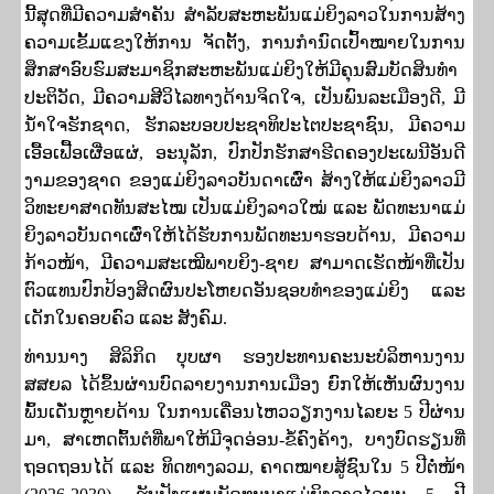
ນີ້ສຸດທີ່ມີຄວາມສໍາຄັນ ສໍາລັບສະຫະພັນແມ່ຍິງລາວໃນການສ້າງ
ຄວາມເຂັ້ມແຂງໃຫ້ການ ຈັດຕັ້ງ
,
ການກໍານົດເປົ້າໝາຍໃນການ
ສຶກສາອົບຮົມສະມາຊິກສະຫະພັນແມ່ຍິງໃຫ້ມີຄຸນສົມບັດສິນທໍາ
ປະຕິວັດ
,
ມີຄວາມສີວິໄລທາງດ້ານຈິດໃຈ
,
ເປັນພົນລະເມືອງດີ
,
ມີ
ນໍ້າໃຈຮັກຊາດ
,
ຮັກລະບອບປະຊາທິປະໄຕປະຊາຊົນ
,
ມີຄວາມ
ເອື້ອເຟື້ອເຜື່ອແຜ່
,
ອະນຸລັກ
,
ປົກປັກຮັກສາຮີດຄອງປະເພນີອັນດີ
ງາມຂອງຊາດ ຂອງແມ່ຍິງລາວບັນດາເຜົ່າ ສ້າງໃຫ້ແມ່ຍິງລາວມີ
ວິທະຍາສາດທັນສະໄໝ ເປັນແມ່ຍິງລາວໃໝ່ ແລະ ພັດທະນາແມ່
ຍິງລາວບັນດາເຜົ່າໃຫ້ໄດ້ຮັບການພັດທະນາຮອບດ້ານ
,
ມີຄວາມ
ກ້າວໜ້າ
,
ມີຄວາມສະເໝີພາບຍິງ-ຊາຍ ສາມາດເຮັດໜ້າທີ່ເປັນ
ຕົວແທນປົກປ້ອງສິດຜົນປະໂຫຍດອັນຊອບທໍາຂອງແມ່ຍິງ ແລະ
ເດັກໃນຄອບຄົວ ແລະ ສັງຄົມ.
ທ່ານນາງ ສິລິກິດ ບຸບຜາ ຮອງປະທານຄະນະບໍລິຫານງານ
ສສຍລ ໄດ້ຂຶ້ນຜ່ານບົດລາຍງານການເມືອງ ຍົກໃຫ້ເຫັນຜົນງານ
ພົ້ນເດັ່ນຫຼາຍດ້ານ ໃນການເຄື່ອນໄຫວວຽກງານໄລຍະ
5
ປີຜ່ານ
ມາ
,
ສາເຫດຕົ້ນຕໍທີ່ພາໃຫ້ມີຈຸດອ່ອນ-ຂໍ້ຄົງຄ້າງ
,
ບາງບົດຮຽນທີ່
ຖອດຖອນໄດ້ ແລະ ທິດທາງລວມ
,
ຄາດໝາຍສູ້ຊົນໃນ
5
ປີຕໍ່ໜ້າ