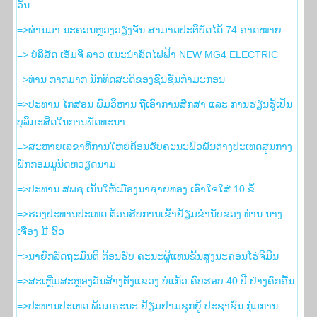
ວັນ
=>ຜ່ານມາ ນະຄອນຫຼວງວຽງຈັນ ສາມາດປະຕິບັດໄດ້ 74 ຄາດໝາຍ
=> ບໍລິສັດ ເອັມຈີ ລາວ ແນະນຳລົດໄຟຟ້າ NEW MG4 ELECTRIC
=>ທ່ານ ກາກມາກ ນັກທິດສະດີຂອງຊົນຊັ້ນກຳມະກອນ
=>ປະທານ ໄກສອນ ພົມວິຫານ ຖືເອົາການສຶກສາ ແລະ ການຮຽນຮູ້ເປັນ
ບຸລິມະສິດໃນການພັດທະນາ
=>ສະຫາຍເລຂາທິການໃຫຍ່ຕ້ອນຮັບຄະນະພົວພັນຕ່າງປະເທດສູນກາງ
ພັກກອມມູນິດຫວຽດນາມ
=>ປະທານ ສພຊ ເນັ້ນໃຫ້ເມືອງນາຊາຍທອງ ເອົາໃຈໃສ່ 10 ຂໍ້
=>ຮອງ​ປະທານ​ປະເທດ ຕ້ອນຮັບ​ການ​ເຂົ້າ​ຢ້ຽມ​ຂ່ຳນັບ​ຂອງ ທ່ານ ນາງ
ເຈືອງ ມີ ຮົວ
=>ນາຍົກລັດຖະມົນຕີ ຕ້ອນຮັບ ຄະນະຜູ້ແທນຂັ້ນສູງນະຄອນໂຮ່ຈິມິນ
=>ສະເຫຼີມສະຫຼອງວັນສ້າງຕັ້ງແຂວງ ບໍ່ແກ້ວ ຄົບຮອບ 40 ປີ ຢ່າງຄຶກຄື້ນ
=>ປະທານປະເທດ ພ້ອມຄະນະ ຢ້ຽມຢາມຊຸກຍູ້ ປະຊາຊົນ ກຸ່ມການ