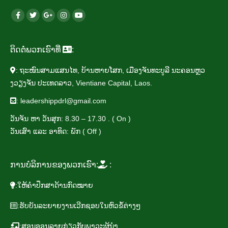
​ຕິດ​ຕາມ​ພວກ​ເຮົາ​ທາງ​ສື່​ສັງ​ຄົມ​ອອນ​ໄລ​ນ໌ ໄດ້​ທີ່:
Facebook
Twitter
Google+
Instagram
Youtube
page
page
page
page
chanel
opens
opens
opens
opens
opens
ຕິດ​ຕໍ່​ພວກ​ເຮົາ​ທີ່
:
in
in
in
in
in
: ຖະ​ໜົນ​ສາມ​ແສນ​ໄທ, ບ້ານ​ຫາຍ​ໂສກ, ເມືອງ​ຈັນ​ທະ​ບູ​ລີ ນະ​ຄອນຫຼວ​
new
new
new
new
new
ງວຽງ​ຈັນ ປະ​ເທດ​ລາວ, Vientiane Capital, Laos.
window
window
window
window
window
:
leadershippdrl@gmail.com
ວັນ​ຈັນ ຫາ ວັນ​ສຸກ: 8.30 – 17.30 . ( On )
​​ວັນເສົາ ແລະ ອາ​ທິດ: ​ພັກ ( Off )
ການ​ບໍ​ລິ​ການ​ຂອງ​ພວກ​ເຮົາ:
:
:ໃຫ້​ຄຳ​ປຶກ​ສາ​ດ້ານ​ກົດ​ໝາຍ
:ຮັບ​ບັນ​ລະ​ຍາຍ​ງານ​ເວີກ​ຊອບໃນ​ຫົວ​ຂໍ້​ຕ່າງໆ
:ສອນ​ອອນ​ລາຍ​ກ່ຽວ​ກັບ​ພາ​ວະ​ຜູ້​ນຳ