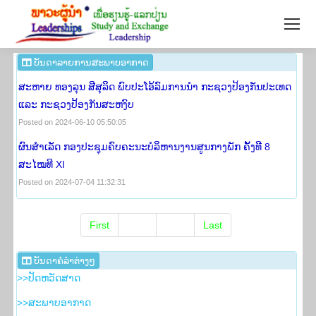
ບັນ​ດາ​ລາຍ​ການ ​ສະ​ພາບ​ອາ​ກາດ
ສະຫາຍ ທອງລຸນ ສີສຸລິດ ພົບປະໂອ້ລົມການນຳ ກະຊວງປ້ອງກັນປະເທດ
ແລະ ກະຊວງປ້ອງກັນສະຫງົບ
Posted on 2024-06-10 05:50:05
ຜົນສໍາເລັດ ກອງປະຊຸມຄົບຄະນະບໍລິຫານງານສູນກາງພັກ ຄັ້ງທີ 8
ສະໄໝທີ XI
Posted on 2024-07-04 11:32:31
First
Prev
Next
Last
ບັນ​ດາ​ຄໍ​ລຳ​​ຕ່າງໆ
>>ປັດ​ຫວັດ​ສາດ
>>​ສະ​ພາບ​ອາ​ກາດ