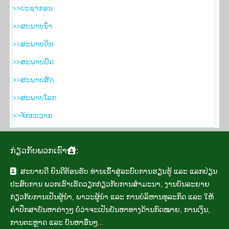
>>​ປະ​ຊາ​ກອນ
>>​ສະ​ພາບ​ນ້ຳ
>>​ສະ​ພາບ​ດິນ
>>​ສະ​ພາບ​ພືດ
>>​ສະ​ພາບ​ສັດ
>>​ສະ​ພາບ​ໂລກ
>>​ຈັກ​ກະ​ວານ
ກ່ຽວ​ກັບ​ພວກ​ເຮົາ
:
: ສະ​ບາຍ​ດີ ຍິນ​ດີ​ຕ້ອນ​ຮັບ​ ທ່ານ​ເຂົ້າ​ສູ່ລະ​ບົບ​ການ​ຮຽນ​ຮູ້ ແລະ ແລກ​ປ່ຽນ​
ປະ​ສົບ​ການ ພວກ​ເຮົາ​ເຮັດ​ວຽກ​ກ່ຽວ​ກັບ​ການ​ສຳ​ມະ​ນາ, ງານ​ບັນ​ລະ​ຍາຍ
ກ່ຽວ​ກັບ​ການ​ເປັນ​ຜູ້​ນຳ, ພາ​ວະ​ຜູ້​ນຳ ແລະ ການ​ບໍ​ລິ​ຫານ​ທຸ​ລະ​ກິດ ແລະ ໃຫ້​
ຄຳ​ປຶກ​ສາ​ບັນ​ຫາ​ຕ່າງໆ ບໍ່​ວ່າ​ຈະ​ເປັນ​ບັນ​ຫາ​ທາງ​ດ້ານ​ກົດ​ໝາຍ, ການ​ເງິນ,
ການ​ຕະຫຼາດ ແລະ ບັນ​ຫາ​ອື່ນໆ...