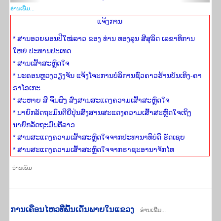
ອ່ານ​ເພີ່​ມ...
ແຈ້ງ​ການ
* ສານອວຍພອນປີໃໝ່ລາວ ຂອງ ທ່ານ ທອງລຸນ ສີສຸລິດ ເລຂາທິການ
ໃຫຍ່ ປະທານປະເທດ
* ສານເສົ້າສະຫຼົດໃຈ
* ນະຄອນຫຼວງວຽງຈັນ ແຈ້ງໂຈະການບໍລິການຊົ່ວຄາວຮ້ານບັນເທິງ-ຄາ
ຣາໂອເກະ
* ສະຫາຍ ສີ ຈິ້ນຜິງ ສົ່ງສານສະແດງຄວາມເສົ້າສະຫຼົດໃຈ
* ນາຍົກລັດຖະມົນຕີຍີ່ປຸ່ນສົ່ງສານສະແດງຄວາມເສົ້າສະຫຼົດໃຈເຖິງ
ນາຍົກລັດຖະມົນຕີລາວ
* ສານສະແດງຄວາມເສົ້າສະຫຼົດໃຈຈາກປະທານາທິບໍດີ ຣັດເຊຍ
* ສານສະແດງຄວາມເສົ້າສະຫຼົດໃຈຈາກຣາຊະອານາຈັກໄທ
ອ່ານ​ເພີ່​ມ
ການ​ເຄືອນ​ໄຫວ​ທີ່​ພົ້ນ​ເດັ່ນພາຍ​ໃນ​ແຂວງ
ອ່ານເພີ່ມ...