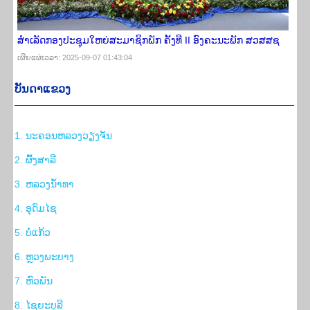
ສໍາເລັດກອງປະຊຸມໃຫຍ່ສະມາຊິກພັກ ຄັ້ງທີ II ອົງຄະນະພັກ ສວສສຊ
ເຜີຍ​ແຜ່​ເວ​ລາ: 2025-09-07 01:43:04
ບັນ​ດາ​ແຂວງ
1. ນະຄອນຫລວງວຽງຈັນ
2. ຜົ້ງສາລີ
3. ຫລວງນ້ຳທາ
4. ອຸດົມໄຊ
5. ບໍ່ແກ້ວ
6. ຫຼວງພະບາງ
7. ຫົວພັນ
8. ໄຊຍະບູລີ