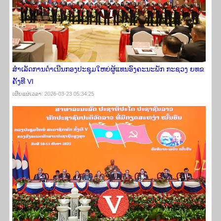
ສຳເລັດການດຳເນີນກອງປະຊຸມໃຫຍ່ຜູ້ແທນອົງຄະນະພັກ ກະຊວງ ຍທຂ
ຄັ້ງທີ VI
ເຜີຍ​ແຜ່​ເວ​ລາ: 2026-03-23 05:34:25