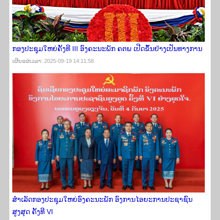
ກອງປະຊຸມໃຫຍ່ຄັ້ງທີ III ອົງຄະນະພັກ ຄຕພ ເປີດຂຶ້ນຢ່າງເປັນທາງການ
ເຜີຍ​ແຜ່​ເວ​ລາ: 2025-09-19 14:11:58
ສຳເລັດກອງປະຊຸມໃຫຍ່ອົງຄະນະພັກ ອົງການໄອຍະການປະຊາຊົນ
ສູງສຸດ ຄັ້ງທີ VI