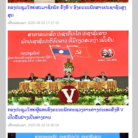
ກອງ​ປະຊຸມ​​ໃຫຍ່ສະມາຊິກພັກ ຄັ້ງ​ທີ V ອົງຄະ​ນະພັກສາ​ນປະຊາຊົນ​ສູງ​
ສຸດ
ເຜີຍ​ແຜ່​ເວ​ລາ: 2025-09-20 17:27:15
ກອງປະຊຸມໃຫຍ່ຜູ້ແທນອົງຄະນະພັກກະຊວງການຕ່າງປະເທດຄັ້ງທີ V
ເປີດຂຶ້ນຢ່າງເປັນທາງການ
ເຜີຍ​ແຜ່​ເວ​ລາ: 2025-09-20 16:38:18