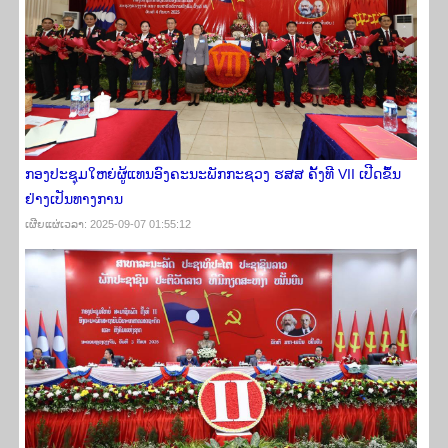
ກອງປະຊຸມໃຫຍ່ຜູ້ແທນອົງຄະນະພັກກະຊວງ ຮສສ ຄັ້ງທີ VII ​ເປີດ​ຂຶ້ນ​
ຢ່າງ​ເປັນ​ທາງ​ການ
ເຜີຍ​ແຜ່​ເວ​ລາ: 2025-09-07 01:55:12