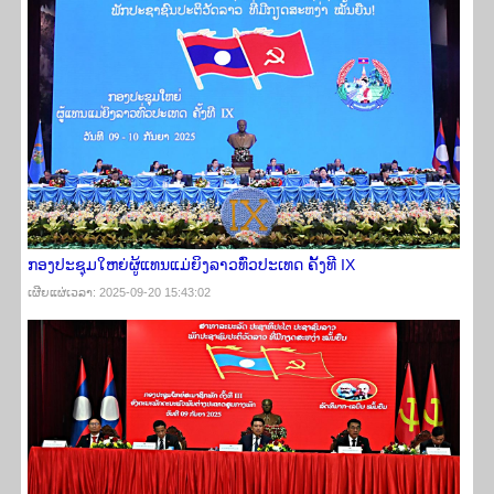
ກອງປະຊຸມໃຫຍ່ຜູ້ແທນແມ່ຍິງລາວທົ່ວປະເທດ ຄັ້ງທີ IX
ເຜີຍ​ແຜ່​ເວ​ລາ: 2025-09-20 15:43:02