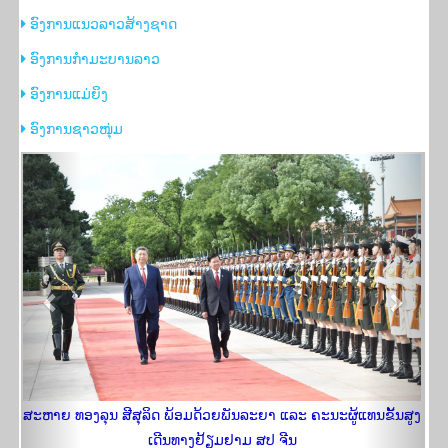
​ອົງການແນວລາວສ້າງຊາດ
​ອົງການກຳມະບານລາວ
​ອົງການແມ່ຍິງ
​ອົງການຊາວໜຸ່ມ
Previous
Next
ສະຫາຍ ທອງລຸນ ສີສຸລິດ ພ້ອມດ້ວຍພັນລະຍາ ແລະ ຄະນະຜູ້ແທນຂັ້ນສູງ
ເດີນທາງຢ້ຽມ​ຢາມ ສປ ຈີນ