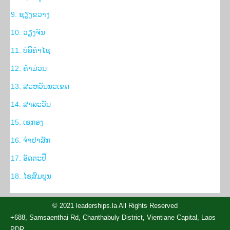
9. ຊຽງຂວາງ
10. ວຽງຈັນ
11. ບໍລິຄຳໄຊ
12. ຄຳມ່ວນ
13. ສະຫວັນນະເຂດ
14. ສາລະວັນ
15. ເຊກອງ
16. ຈຳປາສັກ
17. ອັດຕະປື
18. ໄຊສົມບູນ
© 2021 leaderships.la All Rights Reserved
+688, Samsaenthai Rd, Chanthabuly District, Vientiane Capital, Laos
PDR.