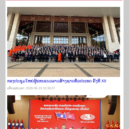
ກອງປະຊຸມໃຫຍ່ຜູ້ແທນແນວລາວສ້າງຊາດທົ່ວປະເທດ ຄັ້ງທີ XII
ເຜີຍ​ແຜ່​ເວ​ລາ: 2026-06-19 10:36:07