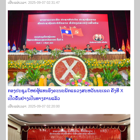
ເຜີຍ​ແຜ່​ເວ​ລາ: 2025-09-07 02:31:47
ກອງປະຊຸມໃຫຍ່ຜູ້ແທນອົງຄະນະພັກແຂວງສະຫວັນນະເຂດ ຄັ້ງທີ X
ເປີດຂຶ້ນຢ່າງເປັນທາງການແລ້ວ
ເຜີຍ​ແຜ່​ເວ​ລາ: 2025-09-07 02:20:00