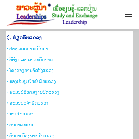
ກ່ຽວ​ກັບ​ແຂວງ
ປະຫວັດຄວາມເປັນມາ
​ທີ່ຕັ້ງ ແລະ ພາລະບົດບາດ
​ໂຄງຮ່າງການຈັດຕັ້ງແຂວງ
ກອງ​ປະ​ຊຸມ​ໃຫຍ່ ​ພັກ​ແຂວງ
ຄະ​ນະ​ບໍ​ລິ​ຫານ​ງານ​ພັກ​ແຂວງ​
ຄະ​ນະ​ປະ​ຈຳ​ພັກ​ແຂວງ
ການ​ນຳ​ແຂວງ
​ບັນດາພະແນກ
​ບັນດາເມືອງພາຍໃນແຂວງ