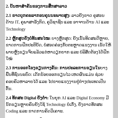
2.
ບັນຫາສຳຄັນຂອງການສຶກສາລາວ
2.1
ຂາດບຸກຄະລາກອນຄຸນນະພາບສູງ
:
ລາວຍັງຂາດ ຄູສອນ
ດ້ານ
IT,
ຄູພາສາອັງກິດ
,
ຄູວິຊາຊີບ
ແລະ
ອາຈານດ້ານ
AI
ແລະ
Technology
2.2
ຫຼັກສູດຍັງບໍ່ທັນສະໄໝ
:
ບາງຫຼັກສູດ:
ຍັງເນັ້ນທິດສະດີຫຼາຍ
,
ຂາດການຝຶກປະຕິບັດ
,
ບໍ່ສອດຄ່ອງ
ກັບຕະຫຼາດແຮງງານ
ເຮັດໃຫ້
ພາຍຫຼັງຮຽນຈົບແລ້ວແຕ່ຫາວຽກຍາກ ແລະ ບໍລິສັດຕ້ອງໄດ້ຝຶກ
ໃໝ່
2.3
ການອອກໂຮງຮຽນກາງຄັນ
: ການ​ປະ​ລະ​ການ​ຮຽນ​ໃນ
ບາງ
ພື້ນທີ່ຊົນນະບົດ: ເດັກນ້ອຍອອກຮຽນໄວ
ເຫດ​ຜົນ​ແມ່ນ
ຊ່ວຍ
ຄອບຄົວຫາລາຍໄດ້
ແລະ ໄປ​ຂາຍ​ແຮງ​ງານ​ຢູ່​ຕ່າງ​ປະ​ເທດເປັນ​
ຕົ້ນ.
2.4
ທັກສະ
Digital
ຍັງຕ່ຳ
:
ໃນຍຸກ
AI
ແລະ
Digital Economy ມີ
ນັກຮຽນຫຼາຍຄົນຍັງໃຊ້
Technology
ບໍ່ເກັ່ງ
, ຍັງ
ຂາດທັກສະ
Coding ແລະ
ຂາດການຄິດວິເຄາະ
.