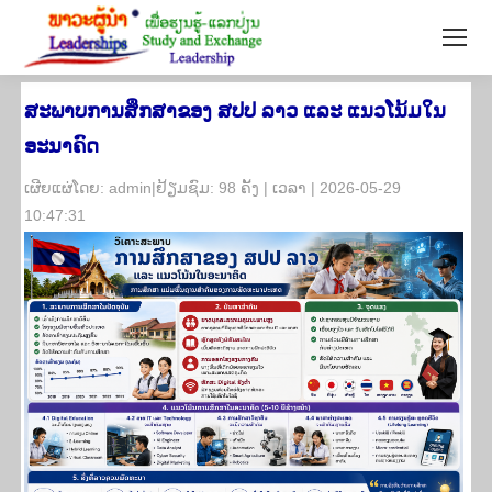
ສະພາບການສຶກສາຂອງ ສປປ ລາວ ແລະ ແນວໂນ້ມໃນ
ອະນາຄົດ
​ເຜີຍ​ແຜ່​ໂດຍ: admin|ຢ້ຽມ​ຊົມ: 98 ຄັ້ງ | ເວ​ລາ | 2026-05-29
10:47:31