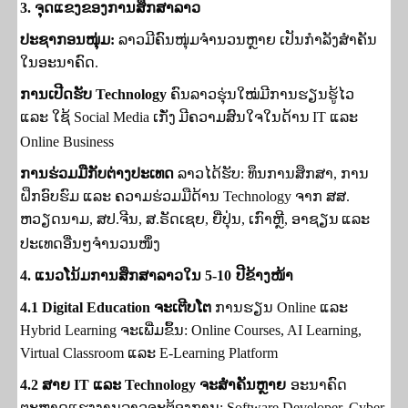
3.
ຈຸດແຂງຂອງການສຶກສາລາວ
ປະຊາກອນໜຸ່ມ
:
ລາວມີຄົນໜຸ່ມຈຳນວນຫຼາຍ ເປັນກຳລັງສຳຄັນ
ໃນອະນາຄົດ.
ການເປີດຮັບ
Technology
ຄົນລາວຮຸ່ນໃໝ່
ມີ​ການຮຽນຮູ້ໄວ
ແລະ
ໃຊ້
Social Media
ເກັ່ງ
ມີ​ຄວາມ​ສົນ​ໃຈ​ໃນ​ດ້ານ
IT
ແລະ
Online Business
ການຮ່ວມມືກັບຕ່າງປະເທດ
ລາວໄດ້ຮັບ: ທຶນການສຶກສາ
,
ການ
ຝຶກອົບຮົມ
ແລະ ຄວາມຮ່ວມມືດ້ານ
Technology ຈາກ ສ​ສ.​
ຫວຽດ​ນາມ, ສ​ປ.
ຈີນ
, ສ.ຣັດ​ເຊຍ, ຍີ່ປຸ່ນ, ເກົາຫຼີ, ອາຊຽນ
ແລະ
ປະ​ເທດ​ອື່ນໆ​ຈຳ​ນວນ​ໜຶ່ງ
4.
ແນວໂນ້ມການສຶກສາລາວໃນ
5-10
ປີຂ້າງໜ້າ
4.1 Digital Education
ຈະເຕີບໂຕ
ການຮຽນ
Online
ແລະ
Hybrid Learning
ຈະເພີ່ມຂຶ້ນ:
Online Courses, AI Learning,
Virtual Classroom ແລະ E-Learning Platform
4.2
ສາຍ
IT
ແລະ
Technology
ຈະສຳຄັນຫຼາຍ
ອະນາຄົດ
ຕະຫຼາດແຮງງານລາວຈະຕ້ອງການ:
Software Developer, Cyber