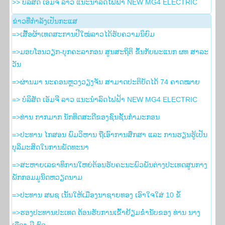
>> ບໍລິສັດ ເອັມຈີ ລາວ ແນະນຳລົດໄຟຟ້າ NEW MG4 ELECTRIC
ຂ່າວ​ທີ່​ກຳ​ລັງ​ເປັນ​ກະ​ແສ
=>ເສື້ອຜ້າເທດສະການປີໃໝ່ລາວໄດ້ຮັບຄວາມນິຍົມ
=>ມອບໂອນວຽກ-ບຸກຄະລາກອນ ສູນສະຖິຕິ ຂຶ້ນກັບພະແນກ ຜທ ສາລະ
ວັນ
=>ຜ່ານມາ ນະຄອນຫຼວງວຽງຈັນ ສາມາດປະຕິບັດໄດ້ 74 ຄາດໝາຍ
=> ບໍລິສັດ ເອັມຈີ ລາວ ແນະນຳລົດໄຟຟ້າ NEW MG4 ELECTRIC
=>ທ່ານ ກາກມາກ ນັກທິດສະດີຂອງຊົນຊັ້ນກຳມະກອນ
=>ປະທານ ໄກສອນ ພົມວິຫານ ຖືເອົາການສຶກສາ ແລະ ການຮຽນຮູ້ເປັນ
ບຸລິມະສິດໃນການພັດທະນາ
=>ສະຫາຍເລຂາທິການໃຫຍ່ຕ້ອນຮັບຄະນະພົວພັນຕ່າງປະເທດສູນກາງ
ພັກກອມມູນິດຫວຽດນາມ
=>ປະທານ ສພຊ ເນັ້ນໃຫ້ເມືອງນາຊາຍທອງ ເອົາໃຈໃສ່ 10 ຂໍ້
=>ຮອງ​ປະທານ​ປະເທດ ຕ້ອນຮັບ​ການ​ເຂົ້າ​ຢ້ຽມ​ຂ່ຳນັບ​ຂອງ ທ່ານ ນາງ
ເຈືອງ ມີ ຮົວ