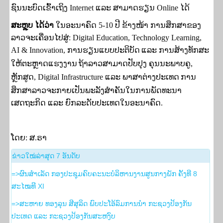
ຊົນນະບົດເຂົ້າເຖິງ
Internet ແລະ ສາ​ມາດ
ຮຽນ
Online
ໄດ້
ສະຫຼຸບ
ໄດ້​ວ່າ
ໃນອະນາຄົດ
5-10
ປີ ຂ້າງໜ້າ ການສຶກສາຂອງ
ລາວຈະເຄື່ອນໄປສູ່:
Digital Education, Technology Learning,
AI & Innovation,
ການຮຽນແບບປະຕິບັດ
ແລະ
ການສ້າງທັກສະ
ໃຫ້ຕະຫຼາດແຮງງານ
ຖ້າລາວສາມາດປັບປຸງ ຄຸນນະພາບຄູ
,
ຫຼັກສູດ
,
Digital Infrastructure ແລະ
ພາສາຕ່າງປະເທດ
ການ
ສຶກສາລາວຈະກາຍເປັນພະລັງສຳຄັນໃນການພັດທະນາ
ເສດຖະກິດ ແລະ ຍົກລະດັບປະເທດໃນອະນາຄົດ.
ໂດຍ: ສ.ຣາ
​ຂ່າວ​ໃໝ່​ລ່າ​ສຸດ 7 ອັນ​ດັບ
=>ຜົນສໍາເລັດ ກອງປະຊຸມຄົບຄະນະບໍລິຫານງານສູນກາງພັກ ຄັ້ງທີ 8
ສະໄໝທີ XI
=>ສະຫາຍ ທອງລຸນ ສີສຸລິດ ພົບປະໂອ້ລົມການນຳ ກະຊວງປ້ອງກັນ
ປະເທດ ແລະ ກະຊວງປ້ອງກັນສະຫງົບ