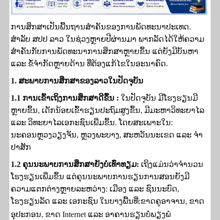
ການສຶກສາເປັນພື້ນຖານສຳຄັນຂອງການພັດທະນາປະເທດ.
ສຳລັບ ສປປ ລາວ ໃນຊ່ວງຫຼາຍປີຜ່ານມາ ພາກລັດໄດ້ໃຫ້ຄວາມ
ສຳຄັນກັບການພັດທະນາການສຶກສາຫຼາຍຂຶ້ນ ແຕ່ຍັງມີບັນຫາ
ແລະ ຂໍ້ຈຳກັດຫຼາຍດ້ານ ທີ່ຕ້ອງແກ້ໄຂໃນອະນາຄົດ.
1.
ສະພາບການສຶກສາຂອງລາວໃນປັດຈຸບັນ
1.1
ການເຂົ້າເຖິງການສຶກສາດີຂຶ້ນ
:
ໃນປັດຈຸບັນ
ມີໂຮງຮຽນມີ
ຫຼາຍຂຶ້ນ
,
ເດັກນ້ອຍເຂົ້າຮຽນປະຖົມສູງຂຶ້ນ
,
ມີມະຫາວິທະຍາໄລ
ແລະ ວິທະຍາໄລເອກະຊົນເພີ່ມຂຶ້ນ
.
ໂດຍສະເພາະໃນ:
ນະຄອນຫຼວງວຽງຈັນ
,
ຫຼວງພະບາງ
,
ສະຫວັນນະເຂດ
ແລະ ຈຳ
ປາສັກ
1.2
ຄຸນນະພາບການສຶກສາຍັງບໍ່ເທົ່າທຽມ
:
ເຖິງແມ່ນວ່າຈຳນວນ
ໂຮງຮຽນເພີ່ມຂຶ້ນ ແຕ່ຄຸນນະພາບການຮຽນການສອນຍັງມີ
ຄວາມແຕກຕ່າງຫຼາຍລະຫວ່າງ: ເມືອງ ແລະ ຊົນນະບົດ
,
ໂຮງຮຽນລັດ ແລະ ເອກະຊົນ
ໃນ
ບາງພື້ນທີ່:ຂາດຄູອາຈານ
,
ຂາດ
ອຸປະກອນ
,
ຂາດ
Internet ແລະ
ອາຄານຮຽນບໍ່ພຽງພໍ