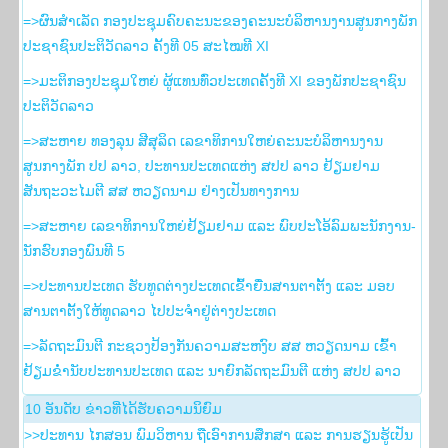
=>ຜົນສຳເລັດ ກອງປະຊຸມຄົບຄະນະຂອງຄະນະບໍລິຫານງານສູນກາງພັກ
ປະຊາຊົນປະຕິວັດລາວ ຄັ້ງທີ 05 ສະໄໝທີ XI
=>ມະຕິກອງປະຊຸມໃຫຍ່ ຜູ້ແທນທົ່ວປະເທດຄັ້ງທີ XI ຂອງພັກປະຊາຊົນ
ປະຕິວັດລາວ
=>ສະຫາຍ ທອງລຸນ ສີສຸລິດ ເລຂາທິການໃຫຍ່ຄະນະບໍລິຫານງານ
ສູນກາງພັກ ປປ ລາວ, ປະທານປະເທດແຫ່ງ ສປປ ລາວ ຢ້ຽມຢາມ
ສັນຖະວະໄມຕີ ສສ ຫວຽດນາມ ຢ່າງເປັນທາງການ
=>ສະຫາຍ ເລຂາທິການໃຫຍ່ຢ້ຽມຢາມ ແລະ ພົບປະໂອ້ລົມພະນັກງານ-
ນັກຮົບກອງພົນທີ 5
=>ປະທານປະເທດ ຮັບທູດຕ່າງປະເທດເຂົ້າຍື່ນສານຕາຕັ້ງ ແລະ ມອບ
ສານຕາຕັ້ງໃຫ້ທູດລາວ ໄປປະຈຳຢູ່ຕ່າງປະເທດ
=>ລັດຖະມົນຕີ ກະຊວງປ້ອງກັນຄວາມສະຫງົບ ສສ ຫວຽດນາມ ເຂົ້າ
ຢ້ຽມຂໍ່ານັບປະທານປະເທດ ແລະ ນາຍົກລັດຖະມົນຕີ ແຫ່ງ ສປປ ລາວ
10 ອັນ​ດັບ ຂ່າວ​ທີ່​ໄດ້​ຮັບ​ຄວາມ​ນິ​ຍົມ
>>ປະທານ ໄກສອນ ພົມວິຫານ ຖືເອົາການສຶກສາ ແລະ ການຮຽນຮູ້ເປັນ