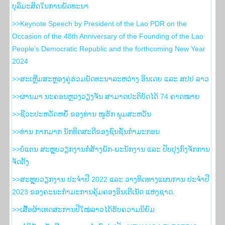
ບຸລິມະສິດໃນການພັດທະນາ
>>Keynote Speech by President of the Lao PDR on the
Occasion of the 48th Anniversary of the Founding of the Lao
People’s Democratic Republic and the forthcoming New Year
2024
>>ສະເຫຼີມສະຫຼອງຄູ່ຮ່ວມພັດທະນາລະຫວ່າງ ອິນເດຍ ແລະ ສປປ ລາວ
>>ຜ່ານມາ ນະຄອນຫຼວງວຽງຈັນ ສາມາດປະຕິບັດໄດ້ 74 ຄາດໝາຍ
>>ຊີວະປະຫວັດຫຍໍ້ ຂອງທ່ານ ໜູຮັກ ພູມສະຫວັນ
>>ທ່ານ ກາກມາກ ນັກທິດສະດີຂອງຊົນຊັ້ນກຳມະກອນ
>>ບໍ່ແຕນ ສະຫຼຸບວຽກງານກໍ່ສ້າງພັກ-ພະນັກງານ ແລະ ປັບປຸງກົງຈັກການ
ຈັດຕັ້ງ
>>ສະຫຼຸບວຽກງານ ປະຈໍາປີ 2022 ແລະ ວາງທິດທາງແຜນການ ປະຈໍາປີ
2023 ຂອງຄະນະກໍາມະການຄຸ້ມຄອງອິນເຕີເນັດ ແຫ່ງຊາດ.
>>ເສື້ອຜ້າເທດສະການປີໃໝ່ລາວໄດ້ຮັບຄວາມນິຍົມ