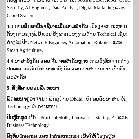
Security, AI Engineer, Data Analyst, Digital Marketing ແລະ
Cloud System
4.3
ການສຶກສາວິຊາຊີບຈະມີຄວາມສຳຄັນ
ເນື່ອງຈາກ ຕະຫຼາດ
ຕ້ອງການຊ່າງຝີມື
ແລະ ຍັງ
ຂາດແຮງງານດ້ານ
Technical
ເຊັ່ນ:
ຊ່າງໄຟ
ຟ້າ,
Network Engineer, Automation, Robotics ແລະ
Smart Agriculture.
4.4
ພາສາອັງກິດ ແລະ ຈີນ ຈະສຳຄັນຫຼາຍ
ການລົງທຶນຈາກຕ່າງ
ປະເທດຈະເຮັດໃຫ້: ພາສາອັງກິດ
ແລະ
ພາສາຈີນ
ກາຍເປັນທັກ
ສະສຳຄັນ.
5.
ສິ່ງທີ່ລາວຄວນພັດທະນາ
ພັດທະນາຄູອາຈານ
:
ຝຶກຄູດ້ານ
Digital,
ຍົກລະດັບພາສາ
,
ໃຊ້
Technology
ໃນການສອນ
ປັບຫຼັກສູດ
ເນັ້ນ:
Practical Skills, Innovation, Startup, AI ແລະ
Business Technology
ລົງທຶນ
Internet
ແລະ
Infrastructure
ເພື່ອໃຫ້ ໂຮງຮຽນ