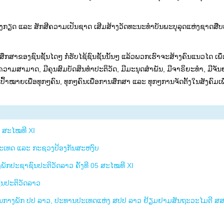
ຄຳນຶງເຖິງກຽດ ແລະ ສັກສີຄວາມເປັນຊາດ ເສີມສ້າງວັດທະນະທຳບັນພະບຸລຸດແຫ່ງຊາດສ
ຶກສາຂອງຊົນຊັ້ນໄດໆ ກໍ່ຮັບໄຊ້ຊົນຊັ້ນນັ້ນໆ ແລ້ວພວກເຮົາຈະສ້າງຄົນແນວໄດ ເພຶ
ວາມສາມາດ, ມີຄຸນສົມບັດສິນທຳປະຕິວັດ, ມີມະນຸດສຳພັນ, ມີຈາຣິຍະທຳ, ມີຈັນ
ປົ້າໝາຍເພື່ອທຸກໆຄົນ, ທຸກໆຄົນເພື່ອການສຶກສາ ແລະ ທຸກໆການຈັດຕັ້ງໃນສັງຄົມເ
8 ສະໄໝທີ XI
ປະເທດ ແລະ ກະຊວງປ້ອງກັນສະຫງົບ
ກປະຊາຊົນປະຕິວັດລາວ ຄັ້ງທີ 05 ສະໄໝທີ XI
ົນປະຕິວັດລາວ
ສູນກາງພັກ ປປ ລາວ, ປະທານປະເທດແຫ່ງ ສປປ ລາວ ຢ້ຽມຢາມສັນຖະວະໄມຕີ ສ