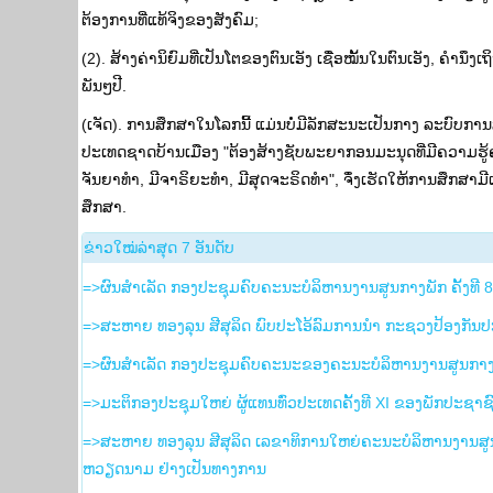
ຕ້ອງການທີ່ແທ້ຈິງຂອງສັງຄົມ;
(2). ສ້າງຄ່ານິຍົມທີ່ເປັນໂຕຂອງຕົນເອັງ ເຊື່ອໝັ້ນໃນຕົນເອັງ, 
ພັນໆປີ.
(ເຈັດ). ການສຶກສາໃນໂລກນີ້ ແມ່ນບໍ່ມີລັກສະນະເປັນກາງ ລະບົບການສ
ປະເທດຊາດບ້ານເມືອງ "ຕ້ອງສ້າງຊັບພະຍາກອນມະນຸດທີ່ມີຄວາມຮູ້ຄ
ຈັນຍາທຳ, ມີຈາຣິຍະທຳ, ມີສຸດຈະຣິດທຳ", ຈຶ່ງເຮັດໃຫ້ການສຶກສາມີເ
ສຶກສາ.
​ຂ່າວ​ໃໝ່​ລ່າ​ສຸດ 7 ອັນ​ດັບ
=>ຜົນສໍາເລັດ ກອງປະຊຸມຄົບຄະນະບໍລິຫານງານສູນກາງພັກ ຄັ້ງທີ 
=>ສະຫາຍ ທອງລຸນ ສີສຸລິດ ພົບປະໂອ້ລົມການນຳ ກະຊວງປ້ອງກັນ
=>ຜົນສຳເລັດ ກອງປະຊຸມຄົບຄະນະຂອງຄະນະບໍລິຫານງານສູນກາງພັ
=>ມະຕິກອງປະຊຸມໃຫຍ່ ຜູ້ແທນທົ່ວປະເທດຄັ້ງທີ XI ຂອງພັກປະຊາຊ
=>ສະຫາຍ ທອງລຸນ ສີສຸລິດ ເລຂາທິການໃຫຍ່ຄະນະບໍລິຫານງານ
ຫວຽດນາມ ຢ່າງເປັນທາງການ