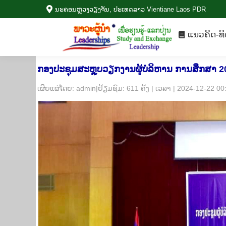
ນະ​ຄອນຫຼວງວຽງ​ຈັນ, ປະ​ເທດ​ລາວ Vientiane Laos PDR
ແນວ​ຄິດ-ທ
ແນວ​ຄິດ-ທິ
ກອງ​ປະ​ຊຸມສະຫຼຸບ​ວຽກ​ງານ​ຜູ້​ບໍ​ລິ​ຫານ ການ​ສຶກ​ສາ
​ເຜີຍ​ແຜ່​ໂດຍ: admin|ຢ້ຽມ​ຊົມ: 611 ຄັ້ງ | ເວ​ລາ | 2024-12-22 0