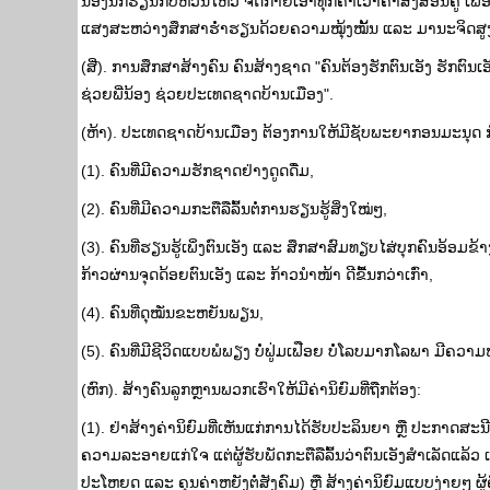
ນ້ອງນັກຮຽນກໍ່ບໍ່ຫວັ່ນໄຫວ ຈົດກ່າຍເອົາທຸກຄຳເວົ້າຄຳສັ່ງສອນຄູ
ແສງສະຫວ່າງສຶກສາຮໍ່າຮຽນດ້ວຍຄວາມໝຸ້ງໝັ້ນ ແລະ ມານະຈິດສູງ
(ສີ່). ການສຶກສາສ້າງຄົນ ຄົນສ້າງຊາດ "ຄົນຕ້ອງຮັກຕົນເອັງ ຮັກຕ
ຊ່ວຍພີ່ນ້ອງ ຊ່ວຍປະເທດຊາດບ້ານເມືອງ".
(ຫ້າ). ປະເທດຊາດບ້ານເມືອງ ຕ້ອງການໃຫ້ມີຊັບພະຍາກອນມະນຸດ ກໍຄື
(1). ຄົນທີ່ມີຄວາມຮັກຊາດຢ່າງດູດດື່ມ,
(2). ຄົນທີ່ມີຄວາມກະຕືລືລົ້ນຕໍ່ການຮຽນຮູ້ສິ່ງໃໝ່ໆ,
(3). ຄົນທີ່ຮຽນຮູ້ເພິ່ງຕົນເອັງ ແລະ ສຶກສາສົມທຽບໄສ່ບຸກຄົນອ້ອມຂ
ກ້າວຜ່ານຈຸດດ້ອຍຕົນເອັງ ແລະ ກ້າວນຳໜ້າ ດີຂື້ນກວ່າເກົ່າ,
(4). ຄົນທີ່ດຸໝັ່ນຂະຫຍັນພຽນ,
(5). ຄົນທີ່ມີຊີວິດແບບພໍພຽງ ບໍ່ຟູ່ມເຟືອຍ ບໍ່ໂລບມາກໂລພາ ມີຄວາ
(ຫົກ). ສ້າງຄົນລູກຫຼານພວກເຮົາໃຫ້ມີຄ່ານິຍົມທີ່ຖືກຕ້ອງ:
(1). ຢ່າສ້າງຄ່ານິຍົມທີ່ເຫັນແກ່ການໄດ້ຮັບປະລິນຍາ ຫຼື ປະກາດສະນ
ຄວາມລະອາຍແກ່ໃຈ ແຕ່ຜູ້ຮັບພັດກະຕືລືລົ້ນວ່າຕົນເອັງສຳເລັດແລ້ວ ເພິ
ປະໂຫຍດ ແລະ ຄຸນຄ່າຫຍັງຕໍ່ສັງຄົມ) ຫຼື ສ້າງຄ່ານິຍົມແບບງ່າຍໆ ຜ