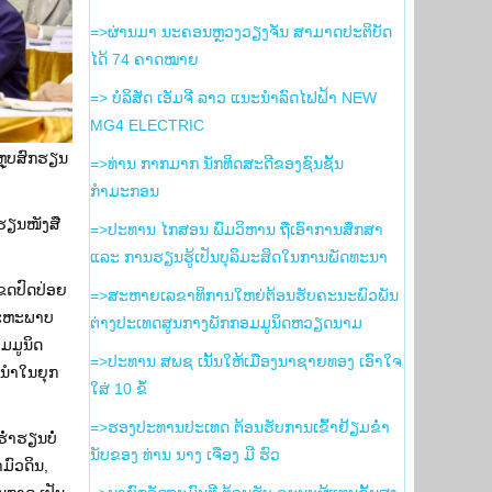
=>ຜ່ານມາ ນະຄອນຫຼວງວຽງຈັນ ສາມາດປະຕິບັດ
ໄດ້ 74 ຄາດໝາຍ
=> ບໍລິສັດ ເອັມຈີ ລາວ ແນະນຳລົດໄຟຟ້າ NEW
MG4 ELECTRIC
ະຫຼຸບສົກຮຽນ
=>ທ່ານ ກາກມາກ ນັກທິດສະດີຂອງຊົນຊັ້ນ
ກຳມະກອນ
 ຮຽນໜັງສື
=>ປະທານ ໄກສອນ ພົມວິຫານ ຖືເອົາການສຶກສາ
ແລະ ການຮຽນຮູ້ເປັນບຸລິມະສິດໃນການພັດທະນາ
ຂດປົດປ່ອຍ
=>ສະຫາຍເລຂາທິການໃຫຍ່ຕ້ອນຮັບຄະນະພົວພັນ
ສະຫະພາບ
ຕ່າງປະເທດສູນກາງພັກກອມມູນິດຫວຽດນາມ
ມມູນິດ
=>ປະທານ ສພຊ ເນັ້ນໃຫ້ເມືອງນາຊາຍທອງ ເອົາໃຈ
ານນຳໃນຍຸກ
ໃສ່ 10 ຂໍ້
=>ຮອງ​ປະທານ​ປະເທດ ຕ້ອນຮັບ​ການ​ເຂົ້າ​ຢ້ຽມ​ຂ່ຳ
່າຮຽນບໍ່
ນັບ​ຂອງ ທ່ານ ນາງ ເຈືອງ ມີ ຮົວ
ມົວດິນ,