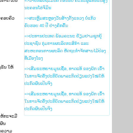
ັນກາດ ເປັນ
=>ນາຍົກລັດຖະມົນຕີ ຕ້ອນຮັບ ຄະນະຜູ້ແທນຂັ້ນສູງ
ນະຄອນໂຮ່ຈິມິນ
ວຍຄອບຄົວ
=>ສະເຫຼີມສະຫຼອງວັນສ້າງຕັ້ງແຂວງ ບໍ່ແກ້ວ
ຄົບຮອບ 40 ປີ ຢ່າງຄຶກຄື້ນ
=>ປະທານປະເທດ ພ້ອມຄະນະ ຢ້ຽມຢາມຊຸກຍູ້
ປະຊາຊົນ ກຸ່ມການຜະລິດກະສິກຳ ແລະ
ສະຫະກອນການຜະລິດ ຫັດຖະກຳຈັກສານໄມ້ປ່ອງ
ທີ່ເມືອງໂຂງ
ງຂັນ ໃຫ້
=>ເສີມຂະຫຍາຍມູນເຊື້ອ, ທາດແທ້ ຂອງພັກ ເຂົ້າ
ໃນການຈັດຕັ້ງປະຕິບັດພາລະກິດປ່ຽນແປງໃໝ່ໃຫ້
ປະກົດຜົນເປັນຈິງ
=>ເສີມຂະຫຍາຍມູນເຊື້ອ, ທາດແທ້ ຂອງພັກ ເຂົ້າ
ໃນການຈັດຕັ້ງປະຕິບັດພາລະກິດປ່ຽນແປງໃໝ່ໃຫ້
ປະກົດຜົນເປັນຈິງ
ບໃຫ້ກະຈະມີ
ີຜົນ
ກັບຄວາມ