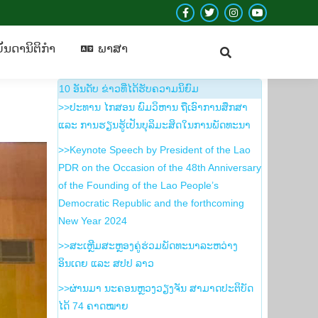
Facebook
Twitter
Instagram
YouTube
ບັນ​ດາ​ນິ​ຕິ​ກຳ
​ພາ​ສາ
page
page
page
page
ັນ​ດາ​ນິ​ຕິ​ກຳ
​ພາ​ສາ
opens
opens
opens
opens
in
in
in
in
10 ອັນ​ດັບ ຂ່າວ​ທີ່​ໄດ້​ຮັບ​ຄວາມ​ນິ​ຍົມ
new
new
new
new
>>ປະທານ ໄກສອນ ພົມວິຫານ ຖືເອົາການສຶກສາ
window
window
window
window
ແລະ ການຮຽນຮູ້ເປັນບຸລິມະສິດໃນການພັດທະນາ
>>Keynote Speech by President of the Lao
PDR on the Occasion of the 48th Anniversary
of the Founding of the Lao People’s
Democratic Republic and the forthcoming
New Year 2024
>>ສະເຫຼີມສະຫຼອງຄູ່ຮ່ວມພັດທະນາລະຫວ່າງ
ອິນເດຍ ແລະ ສປປ ລາວ
>>ຜ່ານມາ ນະຄອນຫຼວງວຽງຈັນ ສາມາດປະຕິບັດ
ໄດ້ 74 ຄາດໝາຍ