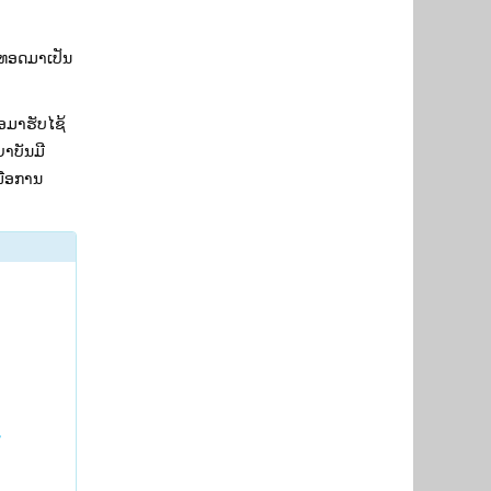
ືບທອດມາເປັນ
່ອມາຮັບໄຊ້
ຍາບັນມີ
ພື່ອການ
ສ