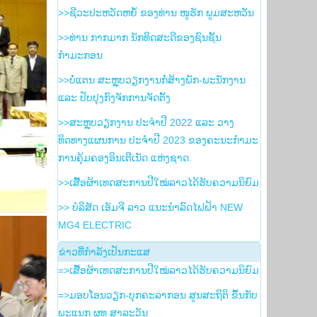
>>ຊີວະປະຫວັດຫຍໍ້ ຂອງທ່ານ ໜູຮັກ ພູມສະຫວັນ
>>ທ່ານ ກາກມາກ ນັກທິດສະດີຂອງຊົນຊັ້ນ
ກຳມະກອນ
>>ບໍ່ແຕນ ສະຫຼຸບວຽກງານກໍ່ສ້າງພັກ-ພະນັກງານ
ແລະ ປັບປຸງກົງຈັກການຈັດຕັ້ງ
>>ສະຫຼຸບວຽກງານ ປະຈໍາປີ 2022 ແລະ ວາງ
ທິດທາງແຜນການ ປະຈໍາປີ 2023 ຂອງຄະນະກໍາມະ
ການຄຸ້ມຄອງອິນເຕີເນັດ ແຫ່ງຊາດ.
>>ເສື້ອຜ້າເທດສະການປີໃໝ່ລາວໄດ້ຮັບຄວາມນິຍົມ
>> ບໍລິສັດ ເອັມຈີ ລາວ ແນະນຳລົດໄຟຟ້າ NEW
MG4 ELECTRIC
ຂ່າວ​ທີ່​ກຳ​ລັງ​ເປັນ​ກະ​ແສ
=>ເສື້ອຜ້າເທດສະການປີໃໝ່ລາວໄດ້ຮັບຄວາມນິຍົມ
=>ມອບໂອນວຽກ-ບຸກຄະລາກອນ ສູນສະຖິຕິ ຂຶ້ນກັບ
ພະແນກ ຜທ ສາລະວັນ