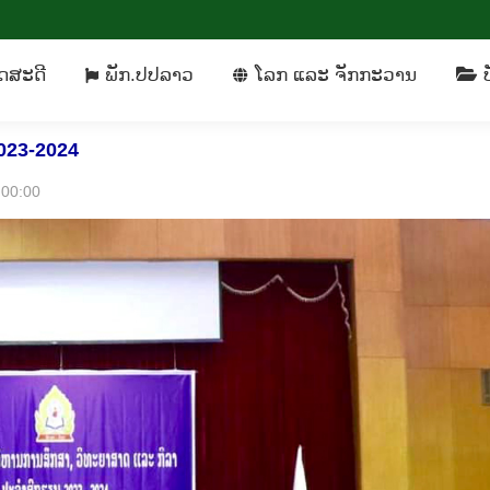
ິດ​ສະ​ດີ
ພັກ​.ປປລາວ
​ໂລກ ແລະ ຈັກ​ກະ​ວານ
ດ​ສະ​ດີ
ພັກ​.ປປລາວ
​ໂລກ ແລະ ຈັກ​ກະ​ວານ
ບ
 2023-2024
0:00:00