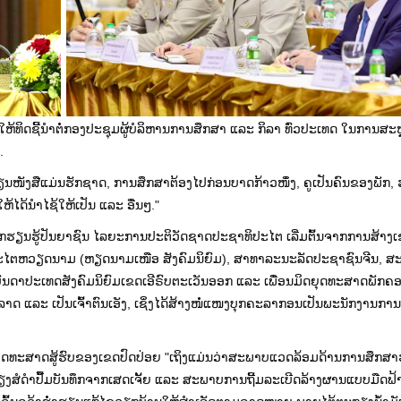
ນ​ໃຫຍ່ ໃຫ້ທິດຊີ້ນຳຕໍ່ກອງປະຊຸມຜູ້ບໍລິຫານການສຶກສາ ແລະ ກິລາ ທົ່ວປະເທດ ໃນການສ
.
ຮຽນໜັງສືແມ່ນຮັກຊາດ, ການສຶກສາຕ້ອງໄປກ່ອນບາດກ້າວໜຶ່ງ, ຄູເປັນຄົນຂອງພັກ,
ຫ້ໄດ້ນຳໄຊ້ໃຫ້ເປັນ ແລະ ອື່ນໆ."
ນັກຮຽນຮູ້ປັນຍາຊົນ ໄລຍະການປະຕິວັດຊາດປະຊາທິປະໄຕ ເລີ່ມຕົ້ນຈາກການສ້າງເ
ະໄຕຫວຽດນາມ (ຫຽດນາມເໜືອ ສັງຄົມນິຍົມ), ສາທາລະນະລັດປະຊາຊົນຈີນ, 
ນດາປະເທດສັງຄົມນິຍົມເຂດເອີຣົບຕະເວັນອອກ ແລະ ເພື່ອນມິດຍຸດທະສາດພັກຄອ
ະລາດ ແລະ ເປັນເຈົ້າຕົນເອັງ, ເຊິ່ງໄດ້ສ້າງໜໍ່ແໜງບຸກຄະລາກອນເປັນພະນັກງານກ
ດທະສາດສູ້ຮົບຂອງເຂດປົດປ່ອຍ "ເຖິງແມ່ນວ່າສະພາບແວດລ້ອມດ້ານການສຶກສາຮໍ
ພຽງສໍດຳປື້ມບັນທຶກຈາກເສດເຈັ້ຍ ແລະ ສະພາບການຖີ້ມລະເບີດລ້າງຜານແບບມືດຟ້າ