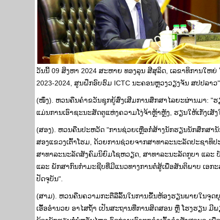
ວັນນີ້ 09 ສິງຫາ 2024 ສະ​ຫາຍ ທອງ​ລຸນ​ ສີ​ສ​ຸ​ລິດ, ເລ​ຂາ​ທິ​ກາ
2023-2024, ສູນຝຶກອົບຮົມ ICTC ນະຄອນຫຼວງວຽງຈັນ ສປປລາວ"
(ໜຶ່ງ). ຫວນຄືນຄຳຂວັນຊຸກຍູ້ສົ່ງເສີມການສຶກສາໄລຍະຜ່ານມາ: "
ແມ່ນການເອົາຊະນະສັດຕູແຫ່ງຄວາມໂງ່ຈ້າຫຼ້າຫຼັງ, ຮຽນໃຫ້ເກັ່ງເສັງໃ
(ສອງ). ຫວນຄືນປະຫວັດ "ການຊ່ວຍເຫຼືອກໍ່ສ້າງນັກຮຽນນັກສຶກສາ
ສອງແຂວງເຕົ້າໂຮມ, ດ້ວຍການຊ່ວຍຈາກສາທາລະນະລັດປະຊາທິປ
ສາທາລະນະລັດສັງຄົມນິຍົມໂຊຫວຽດ, ສາທາລະນະລັດກູບາ ແລະ ບັ
ແລະ ພັກສາກົນກຳມະຊີບທີ່ມີແນວທາງການຕໍ່ສູ້ເພື່ອສັນຕິພາບ ເອກ
ປັດຈຸບັນ".
(ສາມ). ຫວນຄືນຄວາມກະຕືລືລົ້ນໃນການຂື້ນຫ້ອງຮຽນພາຍໃນຈຸດຍຸ
ເອື້ອອຳນວຍ ອາໄສຖໍ້າ ເປັນສະຖານທີ່ການສິດສອນ ຫຼື ໂຮງຮຽນ ມີ