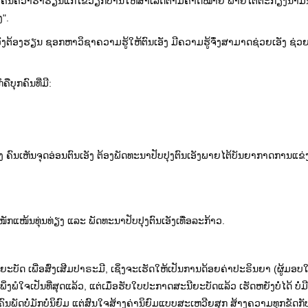
 ເພື່ອຄົ້ນຄວ້າຮໍ່າຮຽນແກ້ໄຂວຽກບ້ານໃຫ້ສຳເລັດຕາມຄາດໝາຍ ພາຍໄຕ້ຕະກຽງນໍ້າມ
".
ົນເອັງຕ້ອງຮຽນ ຊອກຫາວິຊາຄວາມຮູ້ໃຫ້ຕົນເອັງ ມີຄວາມຮູ້ຈຶ່ງສາມາດຊ່ວຍເອັງ ຊ່
ບຸກຄົນທີ່ມີ:
້າງ ຄົນເຫັນຈຸດອ່ອນຕົນເອັງ ຕ້ອງພັດທະນາປັບປຸງຕົນເອັງພາຍໄຕ້ບັນຍາກາດການແຂ່
ມໜັກແໜ້ນທຸ່ນທ່ຽງ ແລະ ພັດທະນາປັບປຸງຕົນເອັງເທື່ອລະກ້າວ.
ີຍະບັດ ເພີ່ອສົ່ງເສີມປາຣະມີ, ເຊິ່ງຈະເຮັດໃຫ້ເປັນການດ້ອຍຄ່າປະຣິນຍາ (ຜູ້ມອ
່ງພໍໃຈເປັນທີ່ສຸດແລ້ວ, ແຕ່ເມຶ່ອຮັບໃບປະກາດສະນີຍະບັດແລ້ວ ເຮັດຫຍັງບໍ່ໄດ້ ບໍ່ມ
ູ້ຄົນພັດບໍ່ມັກບໍ່ນິຍົມ ແຕ່ສົນໃຈສ້າງຄ່ານິຍົມແບບສະເຫວີຍສຸກ ສ້າງຄວາມທຸກຂັດ