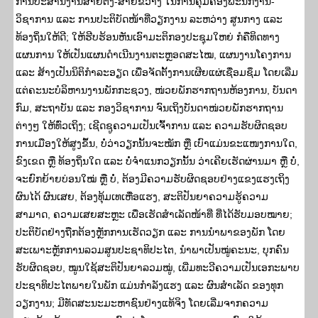
ການປະສານງານສາຍຕັ້ງ-ສາຍຂວາງ ໃນການຄຸ້ມຄອງພະນັກງານ-
ວິຊາການ ແລະ ການປະຕິບັດໜ້າທີ່ວຽກງານ ລະຫວ່າງ ສູນກາງ ແລະ
ທ້ອງຖິ່ນໃຫ້ດີ; ໃຫ້ຮີບຮ້ອນຫັນເອົາມະຕິກອງປະຊຸມໃຫຍ່ ກໍຄືທິດທາງ
ແຜນການ ໃຫ້ເປັນແຜນດໍາເນີນງານຕະຫຼອດສະໄໝ, ແຜນງານໂຄງການ
ແລະ ສ້າງເປັນນິຕິກຳລະອຽດ ເພື່ອຈັດຕັ້ງການເຜີຍແຜ່ເຊື່ອມຊຶມ ໂດຍເລີ່ມ
ແຕ່ຄະນະບໍລິຫານງານພັກກະຊວງ, ໜ່ວຍພັກຮາກຖານຫ້ອງການ, ບັນດາ
ກົມ, ສະຖາບັນ ແລະ ກອງວິຊາການ ຈົນເຖິງບັນດາໜ່ວຍພັກຮາກຖານ
ຕ່າງໆ ໃຫ້ທົ່ວເຖິງ; ເຊີດຊູຄວາມເປັນເຈົ້າການ ແລະ ຄວາມຮັບຜິດຊອບ
ການເມືອງໃຫ້ສູງຂຶ້ນ, ບໍ່ວ່າວຽກນັ້ນຈະໝັກ ຫຼື ເບົາແມ່ນຂະແໜງການໃດ,
ຂົງເຂດ ຫຼື ທ້ອງຖິ່ນໃດ ແລະ ບໍ່ຈຳແນກວຽກນັ້ນ ວ່າເຄີຍເຮັດຜ່ານມາ ຫຼື ບໍ່,
ຈະຍົກຍ້າຍບ່ອນໃໝ່ ຫຼື ບໍ່, ຕ້ອງມີຄວາມຮັບຜິດຊອບຢ່າງແຂງແຮງເຖິງ
ຜົນໄດ້ ຜົນເສຍ, ຕ້ອງທຸ້ມເທເຫື່ອແຮງ, ສະຕິປັນຍາຄວາມຮູ້ຄວາມ
ສາມາດ, ຄວາມເສຍສະຫຼະ ເພື່ອເຮັດສຳເລັດໜ້າທີ່ ທີ່ໄດ້ຮັບມອບໝາຍ;
ປະຕິບັດຢ່າງຖືກຕ້ອງຫຼັກການເຮັດວຽກ ແລະ ການນໍາພາຂອງພັກ ໂດຍ
ສະເພາະຫຼັກການລວມສູນປະຊາທິປະໄຕ, ນໍາພາເປັນໝູ່ຄະນະ, ບຸກຄົນ
ຮັບຜິດຊອບ, ໝູນໃຊ້ສະຕິປັນຍາລວມໝູ່, ເພີ່ມທະວີຄວາມເປັນເອກະພາບ
ປະຊາທິປະໄຕພາຍໃນພັກ ແມ່ນກໍາລັງແຮງ ແລະ ຜົນສຳເລັດ ຂອງທຸກ
ວຽກງານ; ມີທັດສະນະມະຫາຊົນຢ່າງແທ້ຈິງ ໂດຍເລີ່ມຈາກຄວາມ