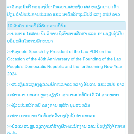
=>ລັດຖະມົນຕີ ກະຊວງປ້ອງກັນຄວາມສະຫງົບ ສສ ຫວຽດນາມ ເຂົ້າ
ຢ້ຽມຂໍ່ານັບປະທານປະເທດ ແລະ ນາຍົກລັດຖະມົນຕີ ແຫ່ງ ສປປ ລາວ
10 ອັນ​ດັບ ຂ່າວ​ທີ່​ໄດ້​ຮັບ​ຄວາມ​ນິ​ຍົມ
>>ປະທານ ໄກສອນ ພົມວິຫານ ຖືເອົາການສຶກສາ ແລະ ການຮຽນຮູ້ເປັນ
ບຸລິມະສິດໃນການພັດທະນາ
>>Keynote Speech by President of the Lao PDR on the
Occasion of the 48th Anniversary of the Founding of the Lao
People’s Democratic Republic and the forthcoming New Year
2024
>>ສະເຫຼີມສະຫຼອງຄູ່ຮ່ວມພັດທະນາລະຫວ່າງ ອິນເດຍ ແລະ ສປປ ລາວ
>>ຜ່ານມາ ນະຄອນຫຼວງວຽງຈັນ ສາມາດປະຕິບັດໄດ້ 74 ຄາດໝາຍ
>>ຊີວະປະຫວັດຫຍໍ້ ຂອງທ່ານ ໜູຮັກ ພູມສະຫວັນ
>>ທ່ານ ກາກມາກ ນັກທິດສະດີຂອງຊົນຊັ້ນກຳມະກອນ
>>ບໍ່ແຕນ ສະຫຼຸບວຽກງານກໍ່ສ້າງພັກ-ພະນັກງານ ແລະ ປັບປຸງກົງຈັກການ
ຈັດຕັ້ງ