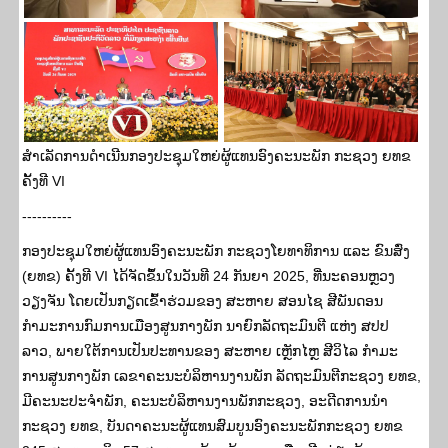
ສຳເລັດການດຳເນີນກອງປະຊຸມໃຫຍ່ຜູ້ແທນອົງຄະນະພັກ ກະຊວງ ຍທຂ
ຄັ້ງທີ VI
----------
ກອງປະຊຸມໃຫຍ່ຜູ້ແທນອົງຄະນະພັກ ກະຊວງໂຍທາທິການ ແລະ ຂົນສົ່ງ
(ຍທຂ) ຄັ້ງທີ VI ໄດ້ຈັດຂຶ້ນໃນວັນທີ 24 ກັນຍາ 2025, ທີ່ນະຄອນຫຼວງ
ວຽງຈັນ ໂດຍເປັນກຽດເຂົ້າຮ່ວມຂອງ ສະຫາຍ ສອນໄຊ ສີພັນດອນ
ກໍາມະການກົມການເມືອງສູນກາງພັກ ນາຍົກລັດຖະມົນຕີ ແຫ່ງ ສປປ
ລາວ, ພາຍໃຕ້ການເປັນປະທານຂອງ ສະຫາຍ ເຫຼັກໄຫຼ ສີວິໄລ ກໍາມະ
ການສູນກາງພັກ ເລຂາຄະນະບໍລິຫານງານພັກ ລັດຖະມົນຕີກະຊວງ ຍທຂ,
ມີຄະນະປະຈໍາພັກ, ຄະນະບໍລິຫານງານພັກກະຊວງ, ອະດີດການນໍາ
ກະຊວງ ຍທຂ, ບັນດາຄະນະຜູ້ແທນສົມບູນອົງຄະນະພັກກະຊວງ ຍທຂ