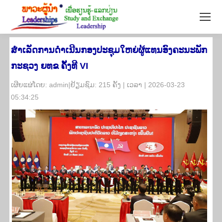
ສຳເລັດການດຳເນີນກອງປະຊຸມໃຫຍ່ຜູ້ແທນອົງຄະນະພັກ
ກະຊວງ ຍທຂ ຄັ້ງທີ VI
​ເຜີຍ​ແຜ່​ໂດຍ: admin|ຢ້ຽມ​ຊົມ: 215 ຄັ້ງ | ເວ​ລາ | 2026-03-23
05:34:25