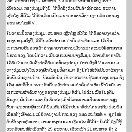
245 ສະຫາຍ ຍິງ 57 ສະຫາຍ, ພ້ອມດ້ວຍແຂກຖືກເຊີນກ່ຽວຂ້ອງ
ເຂົ້າຮ່ວມ. ກອງປະຊຸມຄັ້ງນີ້, ໄດ້ປິດລົງດ້ວຍຜົນສຳເລັດແລະ ສະຫາຍ
ເຫຼັກໄຫຼ ສີວິໄລ ໄດ້ຮັບເລືອກເປັນເລຂາຄະນະບໍລິຫານງານພັກ ກະຊວງ
ຍທຂ ສະໄໝທີ VI.
ໃນວາລະປິດກອງປະຊຸມ, ສະຫາຍ ເຫຼັກໄຫຼ ສີວິໄລ ໄດ້ຂຶ້ນລາຍງານວ່າ:
ກອງປະຊຸມຄັັ້ງນີ້, ໄດ້ຄົ້ນຄວ້າປະກອບຄຳຄິດຄຳເຫັນ ແລະ ໄດ້ເປັນ
ເອກະພາບຮັບຮອງເອົາຮ່າງລາຍງານການເມືອງຂອງຄະນະບໍລິຫານງານ
ພັກກະຊວງ, ໂດຍມີຄວາມເປັນເອກະພາບຢ່າງສົມບູນ ຕໍ່ການຕີລາຄາຜົນ
ໄດ້ຮັບໃນການຈັດຕັ້ງປະຕິບັດມະຕິກອງປະຊຸມໃຫຍ່ ຄັ້ງທີ V ແລະ ແນວ
ທາງປ່ຽນແປງໃໝ່ຂອງພັກໃນຊຸມປີຜ່ານມາ ຊຶ່ງຍົກໃຫ້ເຫັນບັນດາຜົນງານ
ອັນພົ້ນເດັ່ນຫຼາຍດ້ານ. ພ້ອມກັນນັ້ນ, ບັນດາສະຫາຍຜູ້ແທນກອງປະຊຸມ ຍັງ
ໄດ້ສຸມສະຕິປັນຍາຂອງຕົນຄົ້ນຄວ້າປະກອບຄຳຄິດຄຳເຫັນເຂົ້າໃນບັນດາ
ເອກະສານສໍາຄັນຕ່າງໆຂອງກອງປະຊຸມ ທີ່ເຕັມໄປດ້ວຍເນື້ອໃນອຸດົມ
ສົມບູນ, ຄົບຖ້ວນ ແລະ ຖືກຮັບຮອງເອົາດ້ວຍຄວາມເປັນເອກະພາບສູງ.
ບັັນດາສະຫາຍຜູ້ແທນໄດ້ພ້ອມກັນໃຊ້ສິດປະຊາທິປະໄຕຂອງຕົນ ປ່ອນບັດ
ເລືອກຕັ້ງເອົາຄະນະບໍລິຫານງານພັກກະຊວງ ຍທຂ ສະໄໝທີ VI ຊຸດໃໝ່
ບົນພື້ນຖານຫຼັກການ, ມາດຕະຖານ ແລະ ເງື່ອນໄຂ ທີ່ໄດ້ກໍານົດໄວ້ ຊຶ່ງມີຜູ້
ອອກຮັບສະໝັກເລືອກຕັ້ງ 25 ສະຫາຍ, ເລືອກເອົາ 21 ສະຫາຍ ຍິງ 2