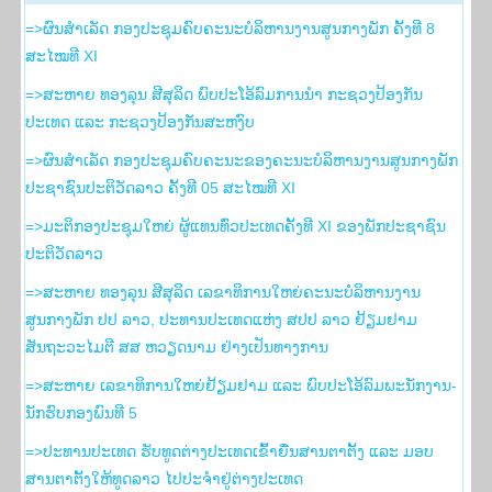
=>ຜົນສໍາເລັດ ກອງປະຊຸມຄົບຄະນະບໍລິຫານງານສູນກາງພັກ ຄັ້ງທີ 8
ສະໄໝທີ XI
=>ສະຫາຍ ທອງລຸນ ສີສຸລິດ ພົບປະໂອ້ລົມການນຳ ກະຊວງປ້ອງກັນ
ປະເທດ ແລະ ກະຊວງປ້ອງກັນສະຫງົບ
=>ຜົນສຳເລັດ ກອງປະຊຸມຄົບຄະນະຂອງຄະນະບໍລິຫານງານສູນກາງພັກ
ປະຊາຊົນປະຕິວັດລາວ ຄັ້ງທີ 05 ສະໄໝທີ XI
=>ມະຕິກອງປະຊຸມໃຫຍ່ ຜູ້ແທນທົ່ວປະເທດຄັ້ງທີ XI ຂອງພັກປະຊາຊົນ
ປະຕິວັດລາວ
=>ສະຫາຍ ທອງລຸນ ສີສຸລິດ ເລຂາທິການໃຫຍ່ຄະນະບໍລິຫານງານ
ສູນກາງພັກ ປປ ລາວ, ປະທານປະເທດແຫ່ງ ສປປ ລາວ ຢ້ຽມຢາມ
ສັນຖະວະໄມຕີ ສສ ຫວຽດນາມ ຢ່າງເປັນທາງການ
=>ສະຫາຍ ເລຂາທິການໃຫຍ່ຢ້ຽມຢາມ ແລະ ພົບປະໂອ້ລົມພະນັກງານ-
ນັກຮົບກອງພົນທີ 5
=>ປະທານປະເທດ ຮັບທູດຕ່າງປະເທດເຂົ້າຍື່ນສານຕາຕັ້ງ ແລະ ມອບ
ສານຕາຕັ້ງໃຫ້ທູດລາວ ໄປປະຈຳຢູ່ຕ່າງປະເທດ