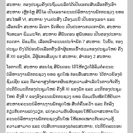
ສະຫາຍ. ກອງປະຊຸມຄັ້ງປະຖົມມະລຶກໄດ້ເປັນເອກະສັນເລືອກຕັ້ງເອົາ
ສະຫາຍ ເຫຼັກໄຫຼ ສີວິໄລ ເປັນເລຂາຄະນະບໍລິຫານງານພັກກະຊວງ ຍທຂ
ສະໄໝທີ VI, ສະຫາຍ ງາມປະສົງ ເມືອງມະນີ ເປັນຮອງເລຂາ ແລະ
ເລືືອກເອົາ ສະຫາຍ ລິດຕາ ຂັດທິຍະ ເປັນປະທານກວດກາພັກ, ສະຫາຍ
ຈັນທະລາ ພິມມະຈັກ, ສະຫາຍ ສີພັນດອນ ສຸພັນທອນ ເປັນຮອງປະທານ
ກວດກາ. ພ້ອມນັ້ນ, ເລືອກເອົາຄະນະປະຈໍາພັກ 7 ສະຫາຍ. ໃນນັ້ນ, ກອງ
ປະຊຸມ ຍັງໄດ້ປ່ອນບັດເລືອກຕັ້ງເອົາຜູ້ແທນເຂົ້າຮ່ວມກອງປະຊຸມໃຫຍ່ ຄັ້ງ
ທີ XII ຂອງພັກ, ມີຜູ້ແທນສົມບູນ 8 ສະຫາຍ, ສໍາຮອງ 2 ສະຫາຍ.
ໂອກາດນີ້, ສະຫາຍ ສອນໄຊ ສີພັນດອນ ໄດ້ໃຫ້ກຽດໂອ້ລົມຕໍ່ຄະນະ
ບໍລິຫານງານພັກກະຊວງ ຍທຂ ຊຸດໃໝ່ ກ່ອນອື່ນສະຫາຍ ໄດ້ກ່າວຍ້ອງຍໍ
ຊົມເຊີຍ ແລະ ຕີລາຄາສູງຕໍ່ໝາກຜົນແຫ່ງຄວາມສຳເລັດໃນການຈັດຕັ້ງ
ປະຕິບັດມະຕິກອງປະຊຸມໃຫຍ່ ຄັ້ງທີ XI ຂອງພັກ ແລະ ມະຕິກອງປະຊຸມ
ໃຫຍ່ ຄັ້ງທີ V ຂອງອົງຄະນະພັກກະຊວງ ຍທຂ ພ້ອມເນັ້ນໜັກໃຫ້ບັນດາ
ສະຫາຍຄະນະບໍລິຫານງານພັກຊຸດໃໝ່ ສືບຕໍ່ຄົ້ນຄວ້າ ແລະ ຕົກລົງ
ກ່ຽວກັບການແບ່ງວຽກ, ແບ່ງຄວາມຮັບຜິດຊອບໃຫ້ບັນດາສະຫາຍໃນ
ຄະນະບໍລິຫານງານພັກກະຊວງຄືນໃໝ່ ໃຫ້ແທດເໝາະກັບຄວາມຮູ້,
ຄວາມສາມາດ ແລະ ປະສົບການຂອງແຕ່ລະສະຫາຍ, ປະຕິບັດລະບອບ