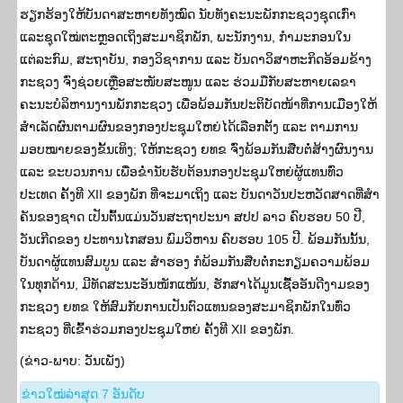
ຮຽກຮ້ອງໃຫ້ບັນດາສະຫາຍທັງໝົດ ນັບທັງຄະນະພັກກະຊວງຊຸດເກົ່າ
ແລະຊຸດໃໝ່ຕະຫຼອດເຖິງສະມາຊິກພັກ, ພະນັກງານ, ກຳມະກອນໃນ
ແຕ່ລະກົມ, ສະຖາບັນ, ກອງວິຊາການ ແລະ ບັນດາວິສາຫະກິດອ້ອມຂ້າງ
ກະຊວງ ຈົ່ງຊ່ວຍເຫຼືອສະໜັບສະໜູນ ແລະ ຮ່ວມມືກັບສະຫາຍເລຂາ
ຄະນະບໍລິຫານງານພັກກະຊວງ ເພື່ອພ້ອມກັນປະຕິບັດໜ້າທີ່ການເມືອງໃຫ້
ສໍາເລັດຜົນຕາມຜົນຂອງກອງປະຊຸມໃຫຍ່ໄດ້ເລືອກຕັ້ງ ແລະ ຕາມການ
ມອບໝາຍຂອງຂັ້ນເທິງ; ໃຫ້ກະຊວງ ຍທຂ ຈົ່ງພ້ອມກັນສືບຕໍ່ສ້າງຜົນງານ
ແລະ ຂະບວນການ ເພື່ອຂໍ່ານັບຮັບຕ້ອນກອງປະຊຸມໃຫຍ່ຜູ້ແທນທົ່ວ
ປະເທດ ຄັ້ງທີ XII ຂອງພັກ ທີ່ຈະມາເຖິງ ແລະ ບັນດາວັນປະຫວັດສາດທີ່ສໍາ
ຄັນຂອງຊາດ ເປັນຕົ້ນແມ່ນວັນສະຖາປະນາ ສປປ ລາວ ຄົບຮອບ 50 ປີ,
ວັນເກີດຂອງ ປະທານໄກສອນ ພົມວິຫານ ຄົບຮອບ 105 ປີ. ພ້ອມກັນນັ້ນ,
ບັນດາຜູ້ແທນສົມບູນ ແລະ ສໍາຮອງ ກໍພ້ອມກັນສືບຕໍ່ກະກຽມຄວາມພ້ອມ
ໃນທຸກດ້ານ, ມີທັດສະນະອັນໜັກແໜ້ນ, ຮັກສາໄດ້ມູນເຊື້ອອັນດີງາມຂອງ
ກະຊວງ ຍທຂ ໃຫ້ສົມກັບການເປັນຕົວແທນຂອງສະມາຊິກພັກໃນທົ່ວ
ກະຊວງ ທີ່ເຂົ້າຮ່ວມກອງປະຊຸມໃຫຍ່ ຄັ້ງທີ XII ຂອງພັກ.
(ຂ່າວ-ພາບ: ວັນເພັງ)
​ຂ່າວ​ໃໝ່​ລ່າ​ສຸດ 7 ອັນ​ດັບ