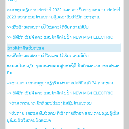
>>ສະຫຼຸບວຽກງານ ປະຈໍາປີ 2022 ແລະ ວາງທິດທາງແຜນການ ປະຈໍາປີ
2023 ຂອງຄະນະກໍາມະການຄຸ້ມຄອງອິນເຕີເນັດ ແຫ່ງຊາດ.
>>ເສື້ອຜ້າເທດສະການປີໃໝ່ລາວໄດ້ຮັບຄວາມນິຍົມ
>> ບໍລິສັດ ເອັມຈີ ລາວ ແນະນຳລົດໄຟຟ້າ NEW MG4 ELECTRIC
ຂ່າວ​ທີ່​ກຳ​ລັງ​ເປັນ​ກະ​ແສ
=>ເສື້ອຜ້າເທດສະການປີໃໝ່ລາວໄດ້ຮັບຄວາມນິຍົມ
=>ມອບໂອນວຽກ-ບຸກຄະລາກອນ ສູນສະຖິຕິ ຂຶ້ນກັບພະແນກ ຜທ ສາລະ
ວັນ
=>ຜ່ານມາ ນະຄອນຫຼວງວຽງຈັນ ສາມາດປະຕິບັດໄດ້ 74 ຄາດໝາຍ
=> ບໍລິສັດ ເອັມຈີ ລາວ ແນະນຳລົດໄຟຟ້າ NEW MG4 ELECTRIC
=>ທ່ານ ກາກມາກ ນັກທິດສະດີຂອງຊົນຊັ້ນກຳມະກອນ
=>ປະທານ ໄກສອນ ພົມວິຫານ ຖືເອົາການສຶກສາ ແລະ ການຮຽນຮູ້ເປັນ
ບຸລິມະສິດໃນການພັດທະນາ