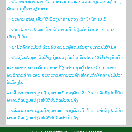
=>ສະຫາຍເລຂາທິການໃຫຍ່ຕ້ອນຮັບຄະນະພົວພັນຕ່າງປະເທດສູນກາງ
ພັກກອມມູນິດຫວຽດນາມ
=>ປະທານ ສພຊ ເນັ້ນໃຫ້ເມືອງນາຊາຍທອງ ເອົາໃຈໃສ່ 10 ຂໍ້
=>ຮອງ​ປະທານ​ປະເທດ ຕ້ອນຮັບ​ການ​ເຂົ້າ​ຢ້ຽມ​ຂ່ຳນັບ​ຂອງ ທ່ານ ນາງ
ເຈືອງ ມີ ຮົວ
=>ນາຍົກລັດຖະມົນຕີ ຕ້ອນຮັບ ຄະນະຜູ້ແທນຂັ້ນສູງນະຄອນໂຮ່ຈິມິນ
=>ສະເຫຼີມສະຫຼອງວັນສ້າງຕັ້ງແຂວງ ບໍ່ແກ້ວ ຄົບຮອບ 40 ປີ ຢ່າງຄຶກຄື້ນ
=>ປະທານປະເທດ ພ້ອມຄະນະ ຢ້ຽມຢາມຊຸກຍູ້ ປະຊາຊົນ ກຸ່ມການ
ຜະລິດກະສິກຳ ແລະ ສະຫະກອນການຜະລິດ ຫັດຖະກຳຈັກສານໄມ້ປ່ອງ
ທີ່ເມືອງໂຂງ
=>ເສີມຂະຫຍາຍມູນເຊື້ອ, ທາດແທ້ ຂອງພັກ ເຂົ້າໃນການຈັດຕັ້ງປະຕິບັດ
ພາລະກິດປ່ຽນແປງໃໝ່ໃຫ້ປະກົດຜົນເປັນຈິງ
=>ເສີມຂະຫຍາຍມູນເຊື້ອ, ທາດແທ້ ຂອງພັກ ເຂົ້າໃນການຈັດຕັ້ງປະຕິບັດ
ພາລະກິດປ່ຽນແປງໃໝ່ໃຫ້ປະກົດຜົນເປັນຈິງ