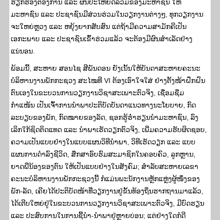
ຮຽກຮ້ອງຕ້ອງການ ແລະ ຜົນປະໂຫຍດລວມຂອງມະຫາຊົນ ໃຫ້
ມະຫາຊົນ ແລະ ປະຊາຊົນມີສ່ວນຮ່ວມໃນວຽກງານຕ່າງໆ, ທຸກວຽກງານ
ຈະໃຫຍ່ຫຼວງ ແລະ ຫຍຸ້ງຍາກສັບສົນ ແຕ່ຖ້າມີຄວາມສາມັກຄີເປັນ
ເອກະພາບ ແລະ ປະຊາຊົນເຂົ້າຮ່ວມແລ້ວ ຈະຕ້ອງມີຜົນສໍາເລັດຢ່າງ
ແນ່ນອນ.
ພ້ອມນີ້, ສະຫາຍ ສອນໄຊ ສີພັນດອນ ຍັງເນັ້ນໃຫ້ບັນດາສະຫາຍຄະນະ
ບໍລິຫານງານພັກກະຊວງ ສະໄໝທີ VI ຕ້ອງເອົາໃຈໃສ່ ຢ່າງຕັ້ງໜ້າຝຶກຝົນ
ຕົນເອງໃນຂະບວນການວຽກງານວິຊາສະເພາະຕົວຈິງ, ເຊື່ອມຊືມ
ກຳແໜ້ນ ເປັນເຈົ້າການນໍາພາປະຕິບັດບັນດາແນວທາງນະໂຍບາຍ, ກົດ
ລະບຽບຂອງພັກ, ກົດໝາຍຂອງລັດ, ຊອກຮູ້ຮໍ່າຮຽນນໍາມະຫາຊົນ, ລົງ
ເລິກໃກ້ຊິດຕິດແທດ ແລະ ນໍາພາເຮັດວຽກຕົວຈິງ, ເພີ່ມຄວາມຮັບຜິດຊອບ,
ຄວາມເປັນແບບຢ່າງໃນແບບແຜນວິທີນຳພາ, ວິທີເຮັດວຽກ ແລະ ແບບ
ແຜນການດໍາລົງຊີວິດ, ສຶກສາອົບຮົມສະມາຊິກໃນຄອບຄົວ, ລູກຫຼານ,
ຍາດພີ່ນ້ອງຂອງຕົນ ໃຫ້ເປັນແບບຢ່າງໃນສັງຄົມ; ສໍາລັບສະຫາຍເລຂາ
ຄະນະບໍລິຫານງານພັກກະຊວງນີ້ ກໍແມ່ນພະນັກງານຫຼັກແຫຼ່ງຜູ້ໜຶ່ງຂອງ
ພັກ-ລັດ, ເຄີຍໄດ້ປະຕິບັດໜ້າທີ່ວຽກງານຢູ່ຂັ້ນທ້ອງຖິ່ນຮາກຖານມາແລ້ວ,
ໄດ້ເຕີບໃຫຍ່ຢູ່ໃນຂະບວນການວຽກງານວິຊາສະເພາະຕົວຈິງ, ມີບົດຮຽນ
ແລະ ປະສົບການໃນການຊີ້ນໍາ-ນໍາພາຢູ່ຫຼາຍບ່ອນ; ແຕ່ຢ່າງໃດກໍດີ