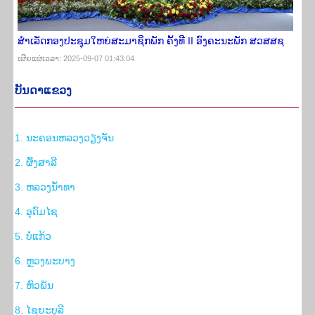
ສໍາເລັດກອງປະຊຸມໃຫຍ່ສະມາຊິກພັກ ຄັ້ງທີ II ອົງຄະນະພັກ ສວສສຊ
ເຜີຍ​ແຜ່​ເວ​ລາ: 2025-09-07 01:43:04
ບັນ​ດາ​ແຂວງ
1. ນະຄອນຫລວງວຽງຈັນ
2. ຜົ້ງສາລີ
3. ຫລວງນ້ຳທາ
4. ອຸດົມໄຊ
5. ບໍ່ແກ້ວ
6. ຫຼວງພະບາງ
7. ຫົວພັນ
8. ໄຊຍະບູລີ