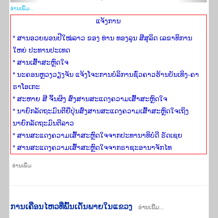
ອ່ານ​ເພີ່​ມ...
ແຈ້ງ​ການ
* ສານອວຍພອນປີໃໝ່ລາວ ຂອງ ທ່ານ ທອງລຸນ ສີສຸລິດ ເລຂາທິການ
ໃຫຍ່ ປະທານປະເທດ
* ສານເສົ້າສະຫຼົດໃຈ
* ນະຄອນຫຼວງວຽງຈັນ ແຈ້ງໂຈະການບໍລິການຊົ່ວຄາວຮ້ານບັນເທິງ-ຄາ
ຣາໂອເກະ
* ສະຫາຍ ສີ ຈິ້ນຜິງ ສົ່ງສານສະແດງຄວາມເສົ້າສະຫຼົດໃຈ
* ນາຍົກລັດຖະມົນຕີຍີ່ປຸ່ນສົ່ງສານສະແດງຄວາມເສົ້າສະຫຼົດໃຈເຖິງ
ນາຍົກລັດຖະມົນຕີລາວ
* ສານສະແດງຄວາມເສົ້າສະຫຼົດໃຈຈາກປະທານາທິບໍດີ ຣັດເຊຍ
* ສານສະແດງຄວາມເສົ້າສະຫຼົດໃຈຈາກຣາຊະອານາຈັກໄທ
ອ່ານ​ເພີ່​ມ
ການ​ເຄືອນ​ໄຫວ​ທີ່​ພົ້ນ​ເດັ່ນພາຍ​ໃນ​ແຂວງ
ອ່ານເພີ່ມ...