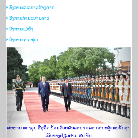
​ອົງການແນວລາວສ້າງຊາດ
​ອົງການກຳມະບານລາວ
​ອົງການແມ່ຍິງ
​ອົງການຊາວໜຸ່ມ
Previous
Next
ສະຫາຍ ທອງລຸນ ສີສຸລິດ ພ້ອມດ້ວຍພັນລະຍາ ແລະ ຄະນະຜູ້ແທນຂັ້ນສູງ
ເດີນທາງຢ້ຽມ​ຢາມ ສປ ຈີນ