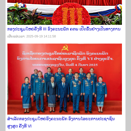
ກອງປະຊຸມໃຫຍ່ຄັ້ງທີ III ອົງຄະນະພັກ ຄຕພ ເປີດຂຶ້ນຢ່າງເປັນທາງການ
ເຜີຍ​ແຜ່​ເວ​ລາ: 2025-09-19 14:11:58
ສຳເລັດກອງປະຊຸມໃຫຍ່ອົງຄະນະພັກ ອົງການໄອຍະການປະຊາຊົນ
ສູງສຸດ ຄັ້ງທີ VI