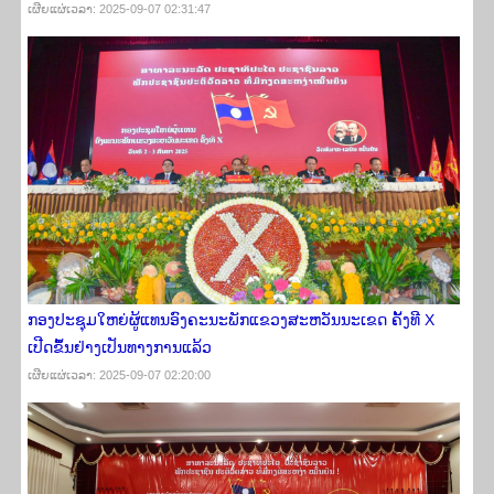
ເຜີຍ​ແຜ່​ເວ​ລາ: 2025-09-07 02:31:47
ກອງປະຊຸມໃຫຍ່ຜູ້ແທນອົງຄະນະພັກແຂວງສະຫວັນນະເຂດ ຄັ້ງທີ X
ເປີດຂຶ້ນຢ່າງເປັນທາງການແລ້ວ
ເຜີຍ​ແຜ່​ເວ​ລາ: 2025-09-07 02:20:00