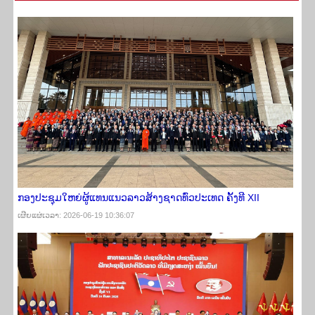
ກອງປະຊຸມໃຫຍ່ຜູ້ແທນແນວລາວສ້າງຊາດທົ່ວປະເທດ ຄັ້ງທີ XII
ເຜີຍ​ແຜ່​ເວ​ລາ: 2026-06-19 10:36:07