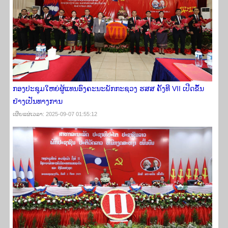
ກອງປະຊຸມໃຫຍ່ຜູ້ແທນອົງຄະນະພັກກະຊວງ ຮສສ ຄັ້ງທີ VII ​ເປີດ​ຂຶ້ນ​
ຢ່າງ​ເປັນ​ທາງ​ການ
ເຜີຍ​ແຜ່​ເວ​ລາ: 2025-09-07 01:55:12