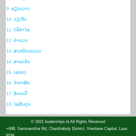
9. ຊຽງຂວາງ
10. ວຽງຈັນ
11. ບໍລິຄຳໄຊ
12. ຄຳມ່ວນ
13. ສະຫວັນນະເຂດ
14. ສາລະວັນ
15. ເຊກອງ
16. ຈຳປາສັກ
17. ອັດຕະປື
18. ໄຊສົມບູນ
© 2021 leaderships.la All Rights Reserved
+688, Samsaenthai Rd, Chanthabuly District, Vientiane Capital, Laos
PDR.