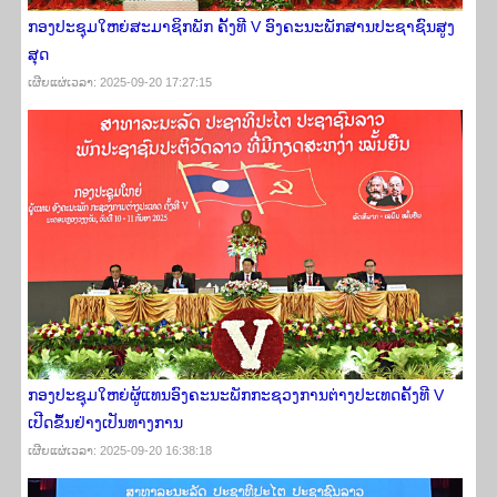
ກອງ​ປະຊຸມ​​ໃຫຍ່ສະມາຊິກພັກ ຄັ້ງ​ທີ V ອົງຄະ​ນະພັກສາ​ນປະຊາຊົນ​ສູງ​
ສຸດ
ເຜີຍ​ແຜ່​ເວ​ລາ: 2025-09-20 17:27:15
ກອງປະຊຸມໃຫຍ່ຜູ້ແທນອົງຄະນະພັກກະຊວງການຕ່າງປະເທດຄັ້ງທີ V
ເປີດຂຶ້ນຢ່າງເປັນທາງການ
ເຜີຍ​ແຜ່​ເວ​ລາ: 2025-09-20 16:38:18