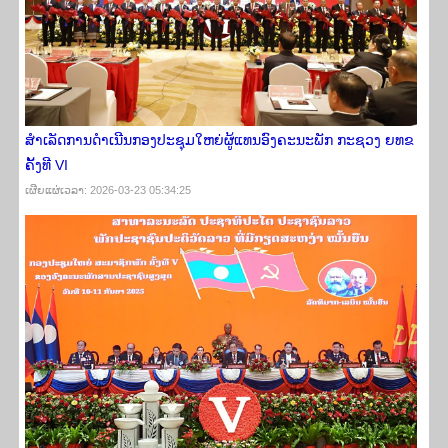
ສຳເລັດການດຳເນີນກອງປະຊຸມໃຫຍ່ຜູ້ແທນອົງຄະນະພັກ ກະຊວງ ຍທຂ
ຄັ້ງທີ VI
ເຜີຍ​ແຜ່​ເວ​ລາ: 2026-03-23 05:34:25