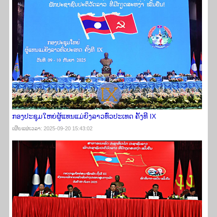
ກອງປະຊຸມໃຫຍ່ຜູ້ແທນແມ່ຍິງລາວທົ່ວປະເທດ ຄັ້ງທີ IX
ເຜີຍ​ແຜ່​ເວ​ລາ: 2025-09-20 15:43:02