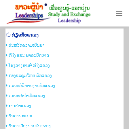
ກ່ຽວ​ກັບ​ແຂວງ
ປະຫວັດຄວາມເປັນມາ
​ທີ່ຕັ້ງ ແລະ ພາລະບົດບາດ
​ໂຄງຮ່າງການຈັດຕັ້ງແຂວງ
ກອງ​ປະ​ຊຸມ​ໃຫຍ່ ​ພັກ​ແຂວງ
ຄະ​ນະ​ບໍ​ລິ​ຫານ​ງານ​ພັກ​ແຂວງ​
ຄະ​ນະ​ປະ​ຈຳ​ພັກ​ແຂວງ
ການ​ນຳ​ແຂວງ
​ບັນດາພະແນກ
​ບັນດາເມືອງພາຍໃນແຂວງ