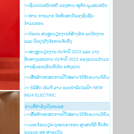
>>ຊີວະປະຫວັດຫຍໍ້ ຂອງທ່ານ ໜູຮັກ ພູມສະຫວັນ
>>ທ່ານ ກາກມາກ ນັກທິດສະດີຂອງຊົນຊັ້ນ
ກຳມະກອນ
>>ບໍ່ແຕນ ສະຫຼຸບວຽກງານກໍ່ສ້າງພັກ-ພະນັກງານ
ແລະ ປັບປຸງກົງຈັກການຈັດຕັ້ງ
>>ສະຫຼຸບວຽກງານ ປະຈໍາປີ 2022 ແລະ ວາງ
ທິດທາງແຜນການ ປະຈໍາປີ 2023 ຂອງຄະນະກໍາມະ
ການຄຸ້ມຄອງອິນເຕີເນັດ ແຫ່ງຊາດ.
>>ເສື້ອຜ້າເທດສະການປີໃໝ່ລາວໄດ້ຮັບຄວາມນິຍົມ
>> ບໍລິສັດ ເອັມຈີ ລາວ ແນະນຳລົດໄຟຟ້າ NEW
MG4 ELECTRIC
ຂ່າວ​ທີ່​ກຳ​ລັງ​ເປັນ​ກະ​ແສ
=>ເສື້ອຜ້າເທດສະການປີໃໝ່ລາວໄດ້ຮັບຄວາມນິຍົມ
=>ມອບໂອນວຽກ-ບຸກຄະລາກອນ ສູນສະຖິຕິ ຂຶ້ນກັບ
ພະແນກ ຜທ ສາລະວັນ