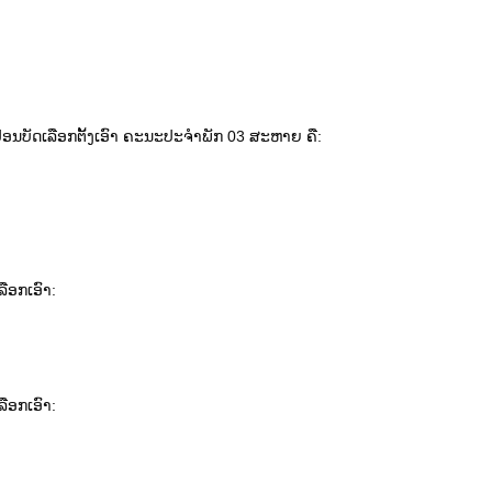
່ອນ​ບັດ​ເລືອກ​ຕັ້ງ​ເອົາ​ ຄະນະ​ປະ​ຈໍາພັກ 03 ສະຫາຍ ຄື:
ືອກ​ເອົາ:
ືອກ​ເອົາ: