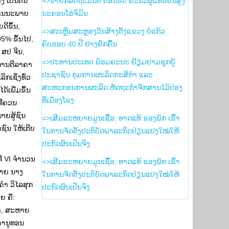
 ເປັນຕົ້ນ
=>ນາຍົກລັດຖະມົນຕີ ຕ້ອນຮັບ ຄະນະຜູ້ແທນຂັ້ນສູງ
 ຄຸນນະພາບ
ນະຄອນໂຮ່ຈິມິນ
ີຂຶ້ນ,
=>ສະເຫຼີມສະຫຼອງວັນສ້າງຕັ້ງແຂວງ ບໍ່ແກ້ວ
5% ຂຶ້ນໄປ,
ຄົບຮອບ 40 ປີ ຢ່າງຄຶກຄື້ນ
ສປ ຈີນ,
=>ປະທານປະເທດ ພ້ອມຄະນະ ຢ້ຽມຢາມຊຸກຍູ້
່ການຕີລາຄາ
ປະຊາຊົນ ກຸ່ມການຜະລິດກະສິກຳ ແລະ
ກເຊິ່ງທົ່ວ
ສະຫະກອນການຜະລິດ ຫັດຖະກຳຈັກສານໄມ້ປ່ອງ
້ເພີ່ມຂຶ້ນ
ທີ່ເມືອງໂຂງ
ທີ່ຄວນ
າຍສູ້ຊົນ
=>ເສີມຂະຫຍາຍມູນເຊື້ອ, ທາດແທ້ ຂອງພັກ ເຂົ້າ
ຊົນ ໃຫ້ເຕີບ
ໃນການຈັດຕັ້ງປະຕິບັດພາລະກິດປ່ຽນແປງໃໝ່ໃຫ້
ປະກົດຜົນເປັນຈິງ
ີ VI ຈໍານວນ
=>ເສີມຂະຫຍາຍມູນເຊື້ອ, ທາດແທ້ ຂອງພັກ ເຂົ້າ
ຫາຍ ນາງ
ໃນການຈັດຕັ້ງປະຕິບັດພາລະກິດປ່ຽນແປງໃໝ່ໃຫ້
ໍາ ວິໄລສຸກ
ປະກົດຜົນເປັນຈິງ
ຍ ຄື:
ຂາ, ສະຫາຍ
ໍານູທອນ