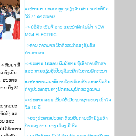
=>ຜ່ານມາ ນະຄອນຫຼວງວຽງຈັນ ສາມາດປະຕິບັດ
ໄດ້ 74 ຄາດໝາຍ
=> ບໍລິສັດ ເອັມຈີ ລາວ ແນະນຳລົດໄຟຟ້າ NEW
MG4 ELECTRIC
=>ທ່ານ ກາກມາກ ນັກທິດສະດີຂອງຊົນຊັ້ນ
ກຳມະກອນ
=>ປະທານ ໄກສອນ ພົມວິຫານ ຖືເອົາການສຶກສາ
4 ກັນຍາ ນີ້
ແລະ ການຮຽນຮູ້ເປັນບຸລິມະສິດໃນການພັດທະນາ
ຊຶ່ງເປັນ
ກ, ສະຫາຍ
=>ສະຫາຍເລຂາທິການໃຫຍ່ຕ້ອນຮັບຄະນະພົວພັນ
າຍ ຍິງ 81
ຕ່າງປະເທດສູນກາງພັກກອມມູນິດຫວຽດນາມ
=>ປະທານ ສພຊ ເນັ້ນໃຫ້ເມືອງນາຊາຍທອງ ເອົາໃຈ
ໍາຂອງຄະນະ
ໃສ່ 10 ຂໍ້
ດຕັ້ງ ແຕ່
=>ຮອງ​ປະທານ​ປະເທດ ຕ້ອນຮັບ​ການ​ເຂົ້າ​ຢ້ຽມ​ຂ່ຳ
ນວນ ແລະ
ນັບ​ຂອງ ທ່ານ ນາງ ເຈືອງ ມີ ຮົວ
ກໍໄດ້ຮັບການ