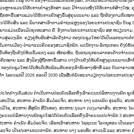
 ໜັກແໜ້ນ ບັນລຸ 80% ຂອງຈໍານວນໜ່ວຍພັກທັງໝົດ; ການພັດທະນາພື້ນຖານໂຄງລ່າງ
ຫຼາຍແມ່ນໄດ້ຮັບການບໍາລຸງຮັກສາ ແລະ ມີຈໍານວນໜຶ່ງໄດ້ຮັບການກໍ່ສ້າງໃໝ່;
ືກຫາຂຶ້ນສານແມ່ນໄດ້ຮັບການຍົກສູງຂຶ້ນສູ່ຄຸນນະພາບ ແລະ ຖືກຕ້ອງຕາມກົດໝາຍດ
ໄດ້ຕັດສິນ ແລະ ພິພາກສາເອົາຕາມຄໍາຖະແຫຼງຂອງໄອຍະການປະຊາຊົນ ບັນລຸ 9
ະເພາະແມ່ນເພື່ອນມິດຍຸດທະສາດ ຄື: ອົງການໄອຍະການປະຊາຊົນ ສສ ຫວຽດນາມ, 
ູ່ລວງເລິກ. ຄຽງຄູ່ກັບຜົນສໍາເລັດດັ່ງກ່າວ ກອງປະຊຸມໃຫຍ່ໄດ້ເປັນເອກະພາບຕໍ
ອົບຮົມການເມືອງ-ນໍາພາແນວຄິດຂອງສະມາຊິກພັກ, ພະນັກງານ-ລັດຖະກອນ ຍັງບໍ່ທັນເລິ
້ນທ້ອງຖິ່ນຍັງບໍ່ທັນເຂັ້ມແຂງ ແລະ ໜັກແໜ້ນ, ຖັນແຖວບຸກຄະລາກອນດ້ານຈໍານວນໄດ
ດໝາຍ ແລະ ສັ່ງຟ້ອງຜູ້ຖືກຫາຂຶ້ນສານ ບາງດ້ານຍັງບໍ່ທັນຍົກສູງຄຸນນະພາບເທົ່າ
 ກອງປະຊຸມໃຫຍ່ໄດ້ເຫັນດີເຫັນພ້ອມຮັບຮອງເອົາທິດທາງໜ້າທີ່ ແລະ ບັນດາຄາດໝ
ະກໍາ ໄລຍະແຕ່ປີ 2026 ຮອດປີ 2030 ເພື່ອສືບຕໍ່ພັດທະນາວຽກງານໄອຍະການປະຊາ
ປະໄຕຢ່າງເຕັມສ່ວນ ດໍາເນີນການປ່ອນບັດເລືອກຕັ້ງເອົາຄະນະບໍລິຫານງານພັກ ຊຸດທ
ະວິໄລ, ສະຫາຍ ຄໍາເພັດ ສົມວໍລະຈິດ, ສະຫາຍ ນາງ ພອນເພັດ ອຸ່ນແກ້ວ, ສະ
ດມີໄຊ, ສະຫາຍ ສີສຸພັນ ສີວັນທອງ, ສະຫາຍ ບຸນມາ ດວງມາລາສິນ, ສະຫາຍ ໄພຄ
ງຄະນະບໍລິຫານງານພັກຊຸດໃໝ່ໄດ້ປ່ອນບັດເລືອກຕັ້ງເອົາຄະນະປະຈໍາພັກ 3 ສະຫາ
ະຫາຍ ຄໍາເພັດ ສົມວໍລະຈິດ; ເລືອກເອົາສະຫາຍ ໄຊຊະນະ ໂຄດພູທອນ ເປັນເລ
ສົມວໍລະຈິດ ເປັນປະທານກວດກາພັກ, ສະຫາຍ ນາງ ພອນທິບ ສາວະລີ ແລະ ສະຫາຍ ຄ