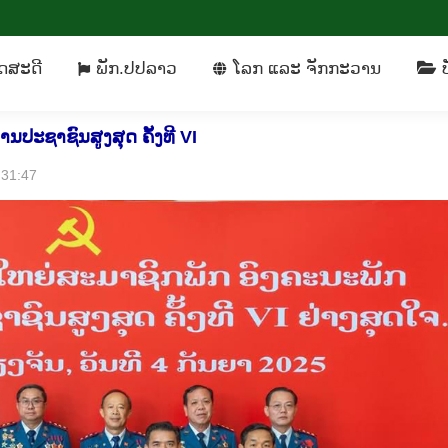
ິດ​ສະ​ດີ
ພັກ​.ປປລາວ
​ໂລກ ແລະ ຈັກ​ກະ​ວານ
ດ​ສະ​ດີ
ພັກ​.ປປລາວ
​ໂລກ ແລະ ຈັກ​ກະ​ວານ
ບ
ປະຊາຊົນສູງສຸດ ຄັ້ງທີ VI
2:31:47