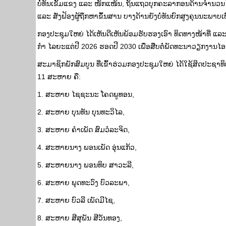
ບໍ່​ທັນ​ເຂັ້ມ​ແຂງ ​ແລະ ໜັກແໜ້ນ, ຖັນ​ແຖວ​ບຸກຄະລາ​ກອນ​ດ້ານ​ຈໍານວນ​ໄ
ແລະ ສັ່ງ​ຟ້ອງ​ຜູ້​ຖືກ​ຫາ​ຂຶ້ນ​ສານ ​ບາງດ້ານຍັງ​ບໍ່​ທັນ​ຍົກ​ສູງຄຸນນະພາ
ກອງ​ປະຊຸມ​ໃຫຍ່​ ໄດ້​ເຫັນ​ດີ​ເຫັນ​ພ້ອມ​ຮັບຮອງ​​ເອົາ​ ທິດ​ທາງ​ໜ້າ​ທີ
ກໍາ​ ​ໄລຍະ​ແຕ່ປີ​ 2026 ຮອດ​ປີ 2030 ​ເພື່ອ​ສືບ​ຕໍ່​ພັດທະນາ​ວຽກ​ງາ
ສະມາຊິກພັກສົມບູນ ທີ່ເຂົ້າຮ່ວມກອງ​ປະຊຸມ​ໃຫຍ່​ ​ໄດ້​ໃຊ້​ສິດ​ປະຊາທິປະ​
11​ ສະຫາຍ ​ຄື:
1. ສະຫາຍ ໄຊຊະນະ ໂຄດພູທອນ,
2. ສະຫາຍ ບຸນທັນ ບຸນທະວິໄລ,
3. ສະຫາຍ ຄໍາເພັດ ສົມວໍລະຈິດ,
4. ສະຫາຍນາງ ພອນເພັດ ອຸ່ນແກ້ວ,
5. ສະຫາຍນາງ ພອນທິບ ສາວະລີ,
6. ສະຫາຍ ພຸດທະວົງ ບົວລະພາ,
7. ສະຫາຍ ບົວລີ ເພັດມີໄຊ,
8. ສະຫາຍ ສີສຸພັນ ສີວັນທອງ,