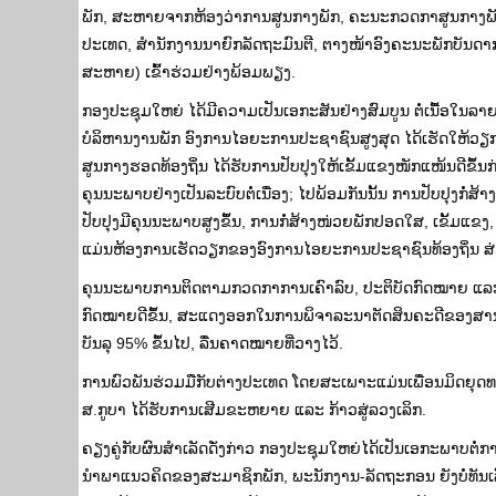
ພັກ, ສະຫາຍຈາກຫ້ອງວ່າການສູນກາງພັກ, ຄະນະກວດກາສູນກາງພັກ
ປະເທດ, ສໍານັກງານນາຍົກລັດຖະມົນຕີ, ຕາງໜ້າອົງຄະນະພັກບັນດາ
ສະຫາຍ) ເຂົ້າຮ່ວມຢ່າງພ້ອມພຽງ.
ກອງປະຊຸມໃຫຍ່ ໄດ້ມີຄວາມເປັນເອກະສັນຢ່າງສົມບູນ ຕໍ່ເນື້ອໃນລ
ບໍລິຫານງານພັກ ອົງການໄອຍະການປະຊາຊົນສູງສຸດ ໄດ້ເຮັດໃຫ້ວຽກ
ສູນກາງຮອດທ້ອງຖິ່ນ ໄດ້ຮັບການປັບປຸງໃຫ້ເຂັ້ມແຂງໜັກແໜ້ນດີຂຶ
ຄຸນນະພາບຢ່າງເປັນລະບົບຕໍ່ເນື່ອງ; ໄປພ້ອມກັນນັ້ນ ການປັບປຸງກໍ່
ປັບປຸງມີຄຸນນະພາບສູງຂຶ້ນ, ການກໍ່ສ້າງໜ່ວຍພັກປອດໃສ, ເຂັ້ມແຂ
ແມ່ນຫ້ອງການເຮັດວຽກຂອງອົງການໄອຍະການປະຊາຊົນທ້ອງຖິ່ນ ສ່ວນ
ຄຸນນະພາບການຕິດຕາມກວດກາການເຄົາລົບ, ປະຕິບັດກົດໝາຍ ແລະ ສັ່
ກົດໝາຍດີຂຶ້ນ, ສະແດງອອກໃນການພິຈາລະນາຕັດສິນຄະດີຂອງສານ
ບັນລຸ 95% ຂຶ້ນໄປ, ລື່ນຄາດໝາຍທີ່ວາງໄວ້.
ການພົວພັນຮ່ວມມືກັບຕ່າງປະເທດ ໂດຍສະເພາະແມ່ນເພື່ອນມິດຍ
ສ.ກູບາ ໄດ້ຮັບການເສີມຂະຫຍາຍ ແລະ ກ້າວສູ່ລວງເລິກ.
ຄຽງ​ຄູ່​ກັບ​ຜົນ​ສໍາ​ເລັດ​ດັ່ງກ່າວ ກອງ​ປະຊຸມ​ໃຫຍ່​ໄດ້​ເປັນ​ເອກະ​ພາບ​ຕໍ່​ກ
ນໍາພາ​ແນວ​ຄິດ​ຂອງ​ສະມາຊິກ​ພັກ, ພະນັກງານ-ລັດຖະກອນ ​ຍັງ​ບໍ່​ທັນ​ເລິກ​ເຊ