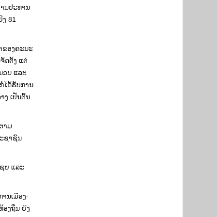
ກງານປະທານ
ິງ 81
້ນໍາຂອງຄະນະ
ດຕັ້ງ ແຕ່
ໍານວນ ແລະ
ກໍໄດ້ຮັບການ
ງ ເປັນຕົ້ນ
ງຕາມ
ປະຊາຊົນ
ເຊຍ ແລະ
ມ​ການ​ເມືອງ-
ງ​ຖິ່ນ​ ຍັງ​