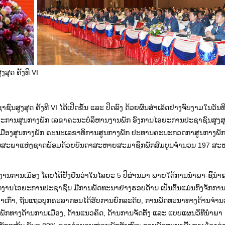
ດ ຄັ້ງທີ VI
ສຸດ ຄັ້ງທີ VI ໄດ້ເປີດຂຶ້ນ ແລະ ປິດລົງ ດ້ວຍຜົນສຳເລັດຢ່າງຈົບງາມໃນວັນທີ 
ານສູນກາງພັກ ເລຂາຄະນະບໍລິຫານງານພັກ ອົງການໄອຍະການປະຊາຊົນສູງສຸດ 
ນເມືອງສູນກາງພັກ ຄະນະເລຂາທິການສູນກາງພັກ ປະທານຄະນະກວດກາສູນກາງພັ
ນສະພາແຫ່ງຊາດພ້ອມດ້ວຍບັນດາສະຫາຍສະມາຊິກພັກສົມບູນຈໍານວນ 197 ສະຫ
ຍງານການເມືອງ ໂດຍໄດ້ຢັ້ງຢືນວ່າໃນໄລຍະ 5 ປີຜ່ານມາ ພາຍໃຕ້ການນໍາພາ-ຊີ້ນ
ງານໄອຍະການປະຊາຊົນ ມີການພັດທະນາຢ່າງຮອບດ້ານ ເປັນຕົ້ນແມ່ນກົງຈັກການຈັ
ກ່ວາເກົ່າ, ຖັນແຖວບຸກຄະລາກອນໄດ້ຮັບການຍົກລະດັບ, ການພັດທະນາທາງດ້ານຈໍາ
ສ້າງພັກທາງດ້ານການເມືອງ, ດ້ານແນວຄິດ, ດ້ານການຈັດຕັ້ງ ແລະ ແບບແຜນວິທີນໍາພາ 