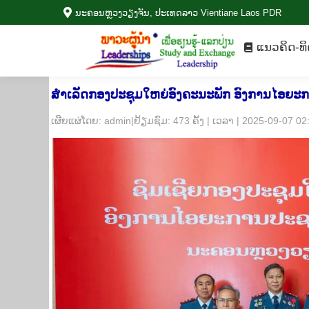
ນະ​ຄອນຫຼວງວຽງ​ຈັນ, ປະ​ເທດ​ລາວ Vientiane Laos PDR
ແນວ​ຄິດ-ທ
ແນວ​ຄິດ-ທິ
ສຳເລັດກອງປະຊຸມໃຫຍ່ອົງຄະນະພັກ ອົງການໄອຍະການ
​ເຜີຍ​ແຜ່​ໂດຍ: admin|ຢ້ຽມ​ຊົມ: 473 ຄັ້ງ | ເວ​ລາ | 2025-09-07 0