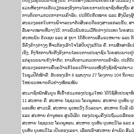
ປັບປຸງມີຄຸນນະພາບສູງຂຶ້ນ, ການກໍ່ສ້າງໜ່ວຍພັກປອດໃສ ເຂັ້ມແຂງ
ແມ່ນຫ້ອງການເຮັດວຽກຂອງອົງການໄອຍະການປະຊາຊົນທ້ອງຖິ່ນ ສ່ວນ
ການຕິດຕາມກວດກາການເຄົາລົບ, ປະຕິບັດກົດໝາຍ ແລະ ສັ່ງຟ້ອງຜູ້ຖ
ສະແດງອອກໃນການພິຈາລະນາຕັດສິນຄະດີຂອງສານແຕ່ລະຂັ້ນ, ສານ
ລື່ນຄາດໝາຍທີ່ວາງໄວ້; ການພົວພັນຮ່ວມມືກັບຕ່າງປະເທດ ໂດຍສ
ສະຫະພັນ ຣັດເຊຍ ແລະ ສ ກູບາ ໄດ້ຮັບການເສີມຂະຫຍາຍ ແລະ ກ້າວສ
ຂໍ້ຄົງຄ້າງຕ່າງໆ ທີ່ຈະຕ້ອງເອົາໃຈໃສ່ປັບປຸງແກ້ໄຂ ຄື: ການສຶກສາ
ເຖິງ, ກົງຈັກການຈັດຕັ້ງອົງການໄອຍະການປະຊາຊົນ ໂດຍສະເພາະຢູ່ຂັ
ແຕ່ຄຸນນະພາບຍັງຈໍາກັດ; ການຕິດຕາມກວດກາການເຄົາລົບ, ປະຕິບັດກົ
ສະແດງອອກການຄົ້ນຄວ້າແກ້ໄຂຄະດີຈໍານວນໜຶ່ງຍັງຊັກຊ້າແກ່ຍາວ.
ໃນຊຸມປີຕໍ່ໜ້າຄື: ຮັບຮອງເອົາ 6 ແຜນງານ 27 ໂຄງການ 104 ກິດຈ
ໃຫຍ່ຂະຫຍາຍຕົວຢ່າງໜັກແໜ້ນ.
ສະມາຊິກພັກສົມບູນ ທີ່ເຂົ້າຮ່ວມກອງປະຊຸມໃຫຍ່ ໄດ້ໃຊ້ສິດປະຊາທິ
11 ສະຫາຍ ຄື: ສະຫາຍ ໄຊຊະນະ ໂຄດພູທອນ, ສະຫາຍ ບຸນທັນ ບຸນທ
ພອນທິບ ສາວະລີ, ສະຫາຍ ພຸດທະວົງ ບົວລະພາ, ສະຫາຍ ບົວລີ ເພັ
ແລະ ສະຫາຍ ຄໍານູທອນ ສູນວິເລີດ. ກອງປະຊຸມຄັ້ງປະຖົມມະລືກຂອ
ສະຫາຍ ໄຊຊະນະ ໂຄດພູທອນ, ສະຫາຍ ບຸນທັນ ບຸນທະວິໄລ ແລະ ສ
ບຸນທັນ ບຸນທະວິໄລ ເປັນຮອງເລຂາ; ເລືອກເອົາສະຫາຍ ຄໍາເພັດ 