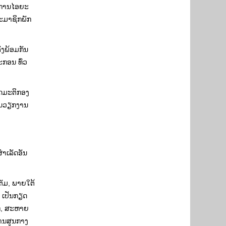
ົງການໄອຍະ
ສະມາຊິກພັກ
່ງພ້ອມກັນ
ະກອນ ທົ່ວ
ັດມະຕິກອງ
ຫັນວຽກງານ
ສຳເລັດອັນ
ຕັມ, ພາຍໃຕ້
 ເປັນກຽດ
ກ, ສະຫາຍ
ານສູນກາງ