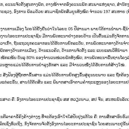
, ຄະນະຈັດຕັ້ງສູນກາງພັກ, ຕາງໜ້າຈາກອົງຄະນະພັກ ສະພາແຫ່ງຊາດ, ສໍານັ
ກະຊວງ, ອົງການ ພ້ອມດ້ວຍ ສະມາຊິກພັກສົມບູນທັງໝົດ ຈໍານວນ 197 ສະຫາຍ (ຍ
າຍງານການເມືອງ ໂດຍໄດ້ຢັ້ງຢືນວ່າໃນໄລຍະ 05 ປີຜ່ານມາ ພາຍໃຕ້ການນໍາພາ-ຊີ
ງານໄອຍະການປະຊາຊົນ ມີການພັດທະນາຢ່າງຮອບດ້ານ ເປັນຕົ້ນແມ່ນກົງຈັກການຈັ
້ນກ່ວາເກົ່າ, ຖັນແຖວບຸກຄະລາກອນໄດ້ຮັບການຍົກລະດັບ, ການພັດທະນາທາງດ້ານຈ
ສ້າງພັກທາງດ້ານການເມືອງ, ດ້ານແນວຄິດ, ດ້ານການຈັດຕັ້ງ ແລະ ແບບແຜນວິທີນໍາພາ 
ງ, ໜັກແໜ້ນ ບັນລຸ 80% ຂອງຈໍານວນໜ່ວຍພັກທັງໝົດ; ການພັດທະນາພື້ນຖານໂຄງລ່າ
ຫຼາຍແມ່ນໄດ້ຮັບການບໍາລຸງຮັກສາ ແລະ ມີຈໍານວນໜຶ່ງໄດ້ຮັບການກໍ່ສ້າງໃໝ່.
ງຟ້ອງຜູ້ຖືກຫາຂຶ້ນສານ ແມ່ນໄດ້ຮັບການຍົກສູງຂຶ້ນສູ່ຄຸນນະພາບ ແລະ ຖືກຕ້ອ
ແຕ່ລະຂັ້ນ, ສານໄດ້ຕັດສິນ ແລະ ພິພາກສາເອົາຕາມຄໍາຖະແຫຼງຂອງໄອຍະການ
ຸດທະສາດ ຄື: ອົງການໄອຍະການປະຊາຊົນ ສສ ຫວຽດນາມ, ສປ ຈີນ, ສະຫະພັນລັດ
ານ​ຕີ​ລາຄາ​ຂໍ້ຄົງຄ້າງ​ຕ່າງໆ ​ທີ່​ຈະ​ຕ້ອງ​ເອົາ​ໃຈ​ໃສ່​ປັບປຸງ​ແກ້​ໄຂ ​ຄື: ການ​ສຶກສາ​ອົບຮົ
ິ່ງທົ່ວ​ເຖິງ, ກົງຈັກ​ການຈັດ​ຕັ້ງ​ອົງການ​ໄອ​ຍະ​ການ​ປະຊາຊົນ ​ໂດຍ​ສະ​ເພາະ​ຢູ່​ຂັ້ນ​ທ້ອ