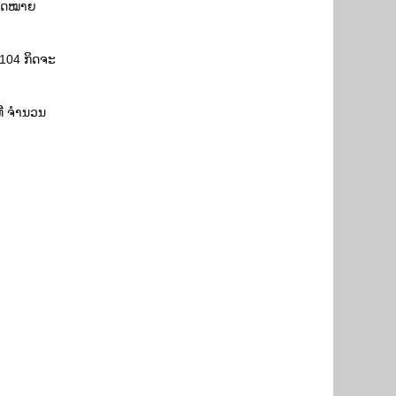
ກົດໝາຍ ​
ານ 104 ກິດຈະ
​ທີ ຈໍານວນ