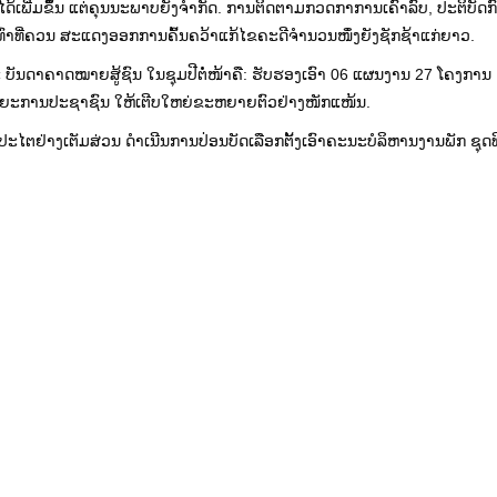
ດ້​ເພີ່ມ​ຂຶ້ນ​ ແຕ່​ຄຸນ​ນະພາ​ບຍັງ​ຈໍາກັດ. ການ​ຕິດຕາມ​ກວດກາ​ການ​ເຄົາລົບ, ປະຕິບັດ​
ບ​ເທົ່າ​ທີ່ຄວນ ສະ​ແດງ​ອອກການ​ຄົ້ນຄວ້າ​ແກ້​ໄຂ​ຄະດີ​ຈໍານວນ​ໜຶ່ງ​ຍັງຊັກຊ້າແກ່ຍາວ.
່ ​ແລະ ບັນດາ​ຄາດໝາຍ​ສູ້​ຊົນ​ ໃນ​ຊຸມ​ປີ​ຕໍ່ໜ້າຄື: ຮັບຮອງ​ເອົາ 06 ແຜນ​ງານ 27 ​ໂຄງກ
ນ​ໄອ​ຍະ​ການ​ປະຊາຊົນ​ ໃຫ້​ເຕີບ​ໃຫຍ່​ຂະຫຍາຍຕົວ​ຢ່າງ​ໜັກ​ແໜ້ນ.
ໄຕ​ຢ່າງ​ເຕັມ​ສ່ວນ ​ດໍາ​ເນີນ​ການ​ປ່ອນ​ບັດ​ເລືອກ​ຕັ້ງ​ເອົາຄະນະ​ບໍລິຫານ​ງາ​ນພັກ ​ຊຸດ