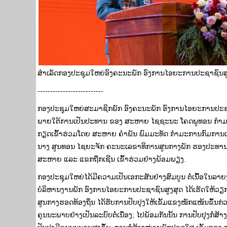
ສຳເລັດກອງປະຊຸມໃຫຍ່ອົງຄະນະພັກ ອົງການໄອຍະການປະຊາຊົນສູງສຸ
--------------------------
ກອງປະຊຸມໃຫຍ່ສະມາຊິກພັກ ອົງຄະນະພັກ ອົງການໄອຍະການປະຊາຊົນສູງ
ພາຍໃຕ້ການເປັນປະທານ ຂອງ ສະຫາຍ ໄຊຊະນະ ໂຄດພູທອນ ກໍາມະກ
ກຽດເຂົ້າຮ່ວມໂດຍ ສະຫາຍ ຄໍາພັນ ພົມມະທັດ ກໍາມະການກົມກາ
ນາງ ສູນທອນ ໄຊຍະຈັກ ຄະນະເລຂາທິການສູນກາງພັກ ຮອງປະທາ
ສະຫາຍ ແລະ ແຂກຖືກເຊີນ ເຂົ້າຮ່ວມຢ່າງພ້ອມພຽງ.
ກອງປະຊຸມໃຫຍ່ໄດ້ມີຄວາມເປັນເອກະສັນຢ່າງສົມບູນ ຕໍ່ເນື້ອໃນລາ
ບໍລິຫານງານພັກ ອົງການໄອຍະການປະຊາຊົນສູງສຸດ ໄດ້ເຮັດໃຫ້ວຽກ
ສູນກາງຮອດທ້ອງຖິ່ນ ໄດ້ຮັບການປັບປຸງໃຫ້ເຂັ້ມແຂງໜັກແໜ້ນຂຶ້ນ
ຄຸນນະພາບຢ່າງເປັນລະບົບຕໍ່ເນື່ອງ; ໄປພ້ອມກັນນັ້ນ ການປັບປຸງກໍ່