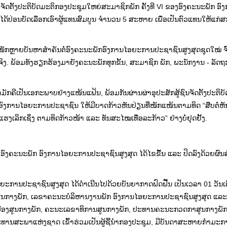
ພາຈັດຕັ້ງປະຕິບັດມະຕິກອງປະຊຸມໃຫຍ່ສະມາຊິກພັກ ຄັ້ງທີ VI ຂອງອົງຄະນະພັກ ອ
ໄດ້ປ່ອນບັດເລືອກເອົາຜູ້ແທນສົມບູນ ຈໍານວນ 5 ສະຫາຍ ເພື່ອເປັນຕົວແທນໃຫ້ແກ່
ັ້ນໜັກຫຼາຍບັນຫາສໍາຄັນຕໍ່ອົງຄະນະພັກອົງການໄອຍະການປະຊາຊົນສູງສຸດຊຸດໃໝ່ ຈົ
ນຈິງ. ພ້ອມທັງຮຽກຮ້ອງມາຍັງຄະນະພັກທຸກຂັ້ນ, ສະມາຊິກ ພັກ, ພະນັກງານ - ລັດຖ
ມັກຄີເປັນເອກະພາບຢ່າງແໜ້ນແຟ້ນ, ພ້ອມກັນຜ່ານຜ່າອຸປະສັກສູ້ຊົນຈັດຕັ້ງປະຕິບ
ກງານອົງການໄອຍະການປະຊາຊົນ ໃຫ້ມີບາດກ້າວຫັນປ່ຽນທີ່ໜັກແໜ້ນຕາມທິດ “ສືບຕໍ່
ເລິກເຊິ່ງ ຕາມທິດກ້າວໜ້າ ແລະ ທັນສະໄໝເທື່ອລະກ້າວ” ຢ່າງບໍ່ຢຸດຢັ້ງ.
ອົງຄະ​ນະ​ພັກ ອົງການ​ໄອ​ຍະ​ການ​ປະຊາຊົນ​ສູງ​ສຸດ ໄດ້ໄຂຂື້ນ ແລະ ປິດລົງດ້ວຍຜົນ
ອຍະການປະຊາຊົນສູງສຸດ ໄດ້​​ດໍາເນີນໄປດ້ວຍບັນຍາກາດຟົດຟື້ນ ເປັນເວລາ 01 ວັນເ
ກາງພັກ, ເລຂາຄະນະບໍລິຫານງານພັກ ອົງການໄອຍະການປະຊາຊົນສູງສຸດ ແລະ
ເມືອງສູນກາງພັກ, ຄະນະເລຂາທິການສູນກາງພັກ, ປະທານຄະນະກວດກາສູນກາງພັ
ານສະພາແຫ່ງຊາດ ເຂົ້າຮ່ວມເປັນຜູ້ຊີ້ນໍາກອງປະຊຸມ, ມີບັນດາສະຫາຍກໍາມະກ