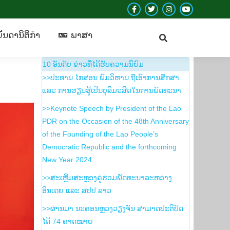
Facebook
Twitter
Instagram
YouTube
ບັນ​ດາ​ນິ​ຕິ​ກຳ
​ພາ​ສາ
page
page
page
page
ັນ​ດາ​ນິ​ຕິ​ກຳ
​ພາ​ສາ
opens
opens
opens
opens
in
in
in
in
10 ອັນ​ດັບ ຂ່າວ​ທີ່​ໄດ້​ຮັບ​ຄວາມ​ນິ​ຍົມ
new
new
new
new
>>ປະທານ ໄກສອນ ພົມວິຫານ ຖືເອົາການສຶກສາ
window
window
window
window
ແລະ ການຮຽນຮູ້ເປັນບຸລິມະສິດໃນການພັດທະນາ
>>Keynote Speech by President of the Lao
PDR on the Occasion of the 48th Anniversary
of the Founding of the Lao People’s
Democratic Republic and the forthcoming
New Year 2024
>>ສະເຫຼີມສະຫຼອງຄູ່ຮ່ວມພັດທະນາລະຫວ່າງ
ອິນເດຍ ແລະ ສປປ ລາວ
>>ຜ່ານມາ ນະຄອນຫຼວງວຽງຈັນ ສາມາດປະຕິບັດ
ໄດ້ 74 ຄາດໝາຍ