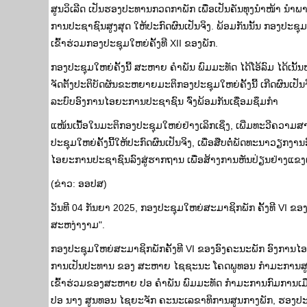
ສູນວິເລີດ ເປັນຮອງປະທານກວດກາພັກ ເພື່ອເປັນຄັນທຸງນໍາໜ້າ ນໍາ
ການປະຊາຊົນສູງສຸດ ໃຫ້ປະກົດຜົນເປັນຈິງ. ພ້ອມກັນນັ້ນ ກອງປະຊຸມ
ເຂົ້າຮ່ວມກອງປະຊຸມໃຫຍ່ຄັ້ງທີ XII ຂອງພັກ.
ກອງປະຊຸມໃຫຍ່ຄັ້ງນີ້ ສະຫາຍ ຄໍາພັນ ພົມມະທັດ ໄດ້ໂອ້ລົມ ໄດ້ເນ
ຈັດຕັ້ງປະຕິບັດຜັນຂະຫຍາຍມະຕິກອງປະຊຸມໃຫຍ່ຄັ້ງນີ້ ເກີດຜົນເປັ
ລະບົບອົງການໄອຍະການປະຊາຊົນ ຈົ່ງພ້ອມກັນເຊື່ອມຊຶມກໍາ
ແໜ້ນເນື້ອໃນມະຕິກອງປະຊຸມໃຫຍ່ຢ່າງເລິກເຊິ່ງ, ເພີ່ມທະວີຄວາມສາ
ປະຊຸມໃຫຍ່ຄັ້ງນີ້ໃຫ້ປະກົດຜົນເປັນຈິງ, ເພື່ອສືບຕໍ່ພັດທະນາວຽ
ໄອຍະການປະຊາຊົນລົງສູ່ຮາກຖານ ເພື່ອສ້າງການຫັນປ່ຽນຢ່າງແຂງແຮງ
(ຂ່າວ: ອອປສ)
ວັນທີ 04 ກັນຍາ 2025, ກອງ​ປະຊຸມ​ໃຫຍ່ສະມາຊິກພັກ ຄັ້ງ​ທີ VI ຂອງ​
ສະຫງ່າງາມ".
ກອງປະຊຸມ​ໃຫຍ່​ສະມາຊິກພັກ​ຄັ້ງ​ທີ VI ຂອງອົງຄະນະພັກ ອົງການໄ
ການເປັນປະທານ ຂອງ ສະຫາຍ ໄຊຊະນະ ໂຄດພູທອນ ກໍາມະການສູນ
ເຂົ້າຮ່ວມຂອງສະຫາຍ ປອ ຄໍາພັນ ພົມມະທັດ ກໍາມະການກົມການ
ປອ ນາງ ສູນທອນ ໄຊຍະຈັກ ຄະນະເລຂາທິການສູນກາງພັກ, ຮອງປະທ