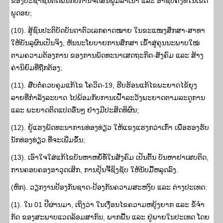
ຂອງປະຊາຊົນຕິດພັນກັບການຈັດສັນພູມລຳເນົາ ແລະ ອາຊີບຄົງທີ່ໃນເຂດ
ພູດອຍ;
(10). ສູ້ຊົນປະຕິບັດບັນດາຕົວເລກຄາດໝາຍ ໃນຂະແໜງສຶກສາ-ສາທາ
ໃຫ້ບັນລຸຜົນເປັນຈິງ, ຫັນນະໂຍບາຍການສຶກສາ ເຂົ້າສູ່ຄຸນນະພາບໃໝ່
ຕາມຄວາມຕ້ອງການ ຂອງການພັດທະນາເສດຖະກິດ-ສັງຄົມ ແລະ ສ້າງ
ຄ່ານິຍົມທີ່ຖືກຕ້ອງ;
(11). ສືບຕໍ່ຄວບຄຸມແກ້ໄຂ ໂຄວິດ-19, ຮີບຮ້ອນແກ້ໄຂພະຍາດໄຂ້ຍຸງ
ລາຍທີ່ກຳລັງລະບາດ ໄປພ້ອມກັບການເຝົ້າລະວັງພະຍາດຕາມລະດູການ
ແລະ ພະຍາດຕິດແປດອື່ນໆ ຢ່າງມີປະສິດທິຜົນ;
(12). ຍູ້ແຮງພັດທະນາການທ່ອງທ່ຽວ ໃຫ້ແຂງແຮງກວ່າເກົ່າ ເພື່ອຮອງຮັບ
ນັກທ່ອງທ່ຽວ ທີ່ຈະເພີ່ມຂຶ້ນ;
(13). ເອົາໃຈໃສ່ແກ້ໄຂບັນຫາຫຍໍ້ທໍ້ໃນສັງຄົມ ເປັນຕົ້ນ ບັນຫາຢາເສບຕິດ,
ການຄອບຄອງອາວຸດເສິກ, ການປຸ້ນຈີ້ຊິງຊັບ ໃຫ້ນັບມື້ຫລຸດລົງ.
(ຫົກ). ວຽກງານປ້ອງກັນຊາດ-ປ້ອງກັນຄວາມສະຫງົບ ແລະ ຕ່າງປະເທດ:
(1). ໃນ 01 ປີຜ່ານມາ, ເຖິງວ່າ ໃນເງື່ອນໄຂຄວາມຫຍຸ້ງຍາກ ແລະ ຂໍ້ຈໍາ
ກັດ ຂອງສະພາບແວດລ້ອມສາກົນ, ພາກພື້ນ ແລະ ຢູ່ພາຍໃນປະເທດ ໂດຍ