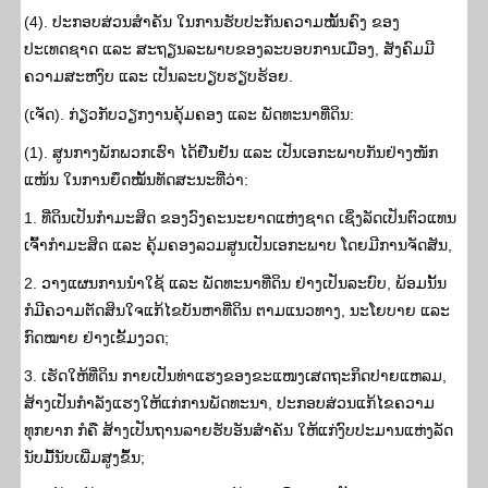
(4). ປະກອບສ່ວນສໍາຄັນ ໃນການຮັບປະກັນຄວາມໝັ້ນຄົງ ຂອງ
ປະເທດຊາດ ແລະ ສະຖຽນລະພາບຂອງລະບອບການເມືອງ, ສັງຄົມມີ
ຄວາມສະຫງົບ ແລະ ເປັນລະບຽບຮຽບຮ້ອຍ.
(ເຈັດ). ກ່ຽວກັບວຽກງານຄຸ້ມຄອງ ແລະ ພັດທະນາທີ່ດິນ:
(1). ສູນກາງພັກພວກເຮົາ ໄດ້ຢືນຢັນ ແລະ ເປັນເອກະພາບກັນຢ່າງໜັກ
ແໜ້ນ ໃນການຍຶດໝັ້ນທັດສະນະທີ່ວ່າ:
1. ທີ່ດິນເປັນກຳມະສິດ ຂອງວົງຄະນະຍາດແຫ່ງຊາດ ເຊິ່ງລັດເປັນຕົວແທນ
ເຈົ້າກຳມະສິດ ແລະ ຄຸ້ມຄອງລວມສູນເປັນເອກະພາບ ໂດຍມີການຈັດສັນ,
2. ວາງແຜນການນໍາໃຊ້ ແລະ ພັດທະນາທີ່ດິນ ຢ່າງເປັນລະບົບ, ພ້ອມນັ້ນ
ກໍມີຄວາມຕັດສິນໃຈແກ້ໄຂບັນຫາທີ່ດິນ ຕາມແນວທາງ, ນະໂຍບາຍ ແລະ
ກົດໝາຍ ຢ່າງເຂັ້ມງວດ;
3. ເຮັດໃຫ້ທີ່ດິນ ກາຍເປັນທ່າແຮງຂອງຂະແໜງເສດຖະກິດປາຍແຫລມ,
ສ້າງເປັນກໍາລັງແຮງໃຫ້ແກ່ການພັດທະນາ, ປະກອບສ່ວນແກ້ໄຂຄວາມ
ທຸກຍາກ ກໍຄື ສ້າງເປັນຖານລາຍຮັບອັນສໍາຄັນ ໃຫ້ແກ່ງົບປະມານແຫ່ງລັດ
ນັບມື້ນັບເພີ່ມສູງຂຶ້ນ;