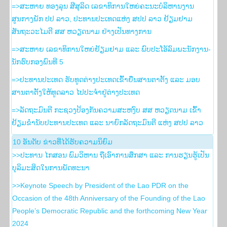
=>ສະຫາຍ ທອງລຸນ ສີສຸລິດ ເລຂາທິການໃຫຍ່ຄະນະບໍລິຫານງານ
ສູນກາງພັກ ປປ ລາວ, ປະທານປະເທດແຫ່ງ ສປປ ລາວ ຢ້ຽມຢາມ
ສັນຖະວະໄມຕີ ສສ ຫວຽດນາມ ຢ່າງເປັນທາງການ
=>ສະຫາຍ ເລຂາທິການໃຫຍ່ຢ້ຽມຢາມ ແລະ ພົບປະໂອ້ລົມພະນັກງານ-
ນັກຮົບກອງພົນທີ 5
=>ປະທານປະເທດ ຮັບທູດຕ່າງປະເທດເຂົ້າຍື່ນສານຕາຕັ້ງ ແລະ ມອບ
ສານຕາຕັ້ງໃຫ້ທູດລາວ ໄປປະຈຳຢູ່ຕ່າງປະເທດ
=>ລັດຖະມົນຕີ ກະຊວງປ້ອງກັນຄວາມສະຫງົບ ສສ ຫວຽດນາມ ເຂົ້າ
ຢ້ຽມຂໍ່ານັບປະທານປະເທດ ແລະ ນາຍົກລັດຖະມົນຕີ ແຫ່ງ ສປປ ລາວ
10 ອັນ​ດັບ ຂ່າວ​ທີ່​ໄດ້​ຮັບ​ຄວາມ​ນິ​ຍົມ
>>ປະທານ ໄກສອນ ພົມວິຫານ ຖືເອົາການສຶກສາ ແລະ ການຮຽນຮູ້ເປັນ
ບຸລິມະສິດໃນການພັດທະນາ
>>Keynote Speech by President of the Lao PDR on the
Occasion of the 48th Anniversary of the Founding of the Lao
People’s Democratic Republic and the forthcoming New Year
2024