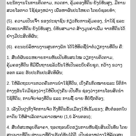
ພະນັກງານໃນການຕິດຕາມ, ກວດກາ, ຄຸ້ມຄອງທີ່ດິນ ຍັງບໍ່ທັນສູງ, ມີການ
ສວຍໂອກາດ ໃຊ້ຊ່ອງຫວ່າງ ເພື່ອຫາຜົນປະໂຫຍດ ໂດຍບໍ່ຊອບທໍາ;
(5). ຄວາມເປັນເຈົ້າ ຂອງປະຊາຊົນ ກ່ຽວກັບການຄຸ້ມຄອງ, ນໍາໃຊ້ ແລະ
ພັດທະນາທີ່ດິນ ຍັງບໍ່ທັນສູງ, ບໍ່ທັນສາມາດ ສ້າງມູນຄ່າເພີ່ມ ຈາກທີ່ດິນໄດ້
ຢ່າງມີປະສິດທິຜົນ;
(6). ຄະນະບໍລິຫານງານສູນກາງພັກ ໄດ້ໃຫ້ທິດຊີ້ນຳຕໍ່ວຽກງານທີ່ດິນ ຄື:
1. ສືບຕໍ່ຜັນຂະຫຍາຍການຫັນເປັນທັນສະໄໝ ວຽກງານຕິດຕາມ,
ຄຸ້ມຄອງທີ່ດິນ ທີ່ມີພື້ນຖານແລ້ວນັ້ນໃຫ້ເປັນລະບົບຄົບຊຸດ, ກວ້າງ ຂວາງ
ອອກ ແລະ ຮັບປະກັນປະສິດທິຜົນ;
2. ໃຫ້ລັດຖະບານກວດຄືນການນຳໃຊ້ທີ່ດິນ, ເບິ່ງຄືນກົດໝາຍແລະ ນິຕິກໍາ
ຕ່າງໆອັນໃດມີຊ່ອງວ່າງໃຫ້ປັບປຸງຄືນ ເປັນຕົ້ນ ຊ່ອງວ່າງການໂອນສິດນຳ
ໃຊ້ທີ່ດິນ, ການຈັບຈ່ອງທີ່ດິນ ແລະ ການຊື້-ຂາຍ ທີ່ບໍ່ຖືກຕ້ອງ;
3. ເລັ່ງປັບປຸງກົງຈັກການຈັດ ຕັ້ງທີ່ດິນຂັ້ນເມືອງໃຫ້ເຂັ້ມແຂງ; ສືບຕໍ່ອອກໃບ
ຕາດິນ ໃຫ້ສຳເລັດຕາມຄາດໝາຍ (1,6 ລ້ານຕອນ);
4. ສືບຕໍ່ສະຫລຸບຕີລາຄາ, ຖອດຖອນບົດຮຽນການຫັນຊັບສິນເປັນທຶນ ໂດຍ
ສະເພາະທີ່ດິນ ຜ່ານມາທີ່ຍັງເຮັດບໍ່ທັນໄດ້ດີ, ເປັນຊ່ອງຫວ່າງໃຫ້ລັດເສຍ