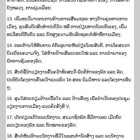
ອາຍາສິດ, ແນວຄິດເອກະຊົນ, ການສວຍໃຊ້ໜ້າທີ່ຕໍາ ແໜ່ງ, ການສໍ້ລາດ
ບັງຫລວງ, ການຟຸມເຟືອຍ;
13. ເພີ່ມທະວີມາດຕະການຕ້ານການເສື່ອມຖອຍ ທາງດ້ານຄຸນທາດການ
ເມືອງ, ຄຸນສົມບັັດສິນທຳປະຕິວັດ ຫລື ການປ່ຽນທາດດ້ວຍຕົນເອງ, ເພີ່ມ
ທະວີສະຕິຕື່ນຕົວ ແລະ ຍົກສູງຄວາມຮັບຜິດຊອບຕໍ່ໜ້າທີ່ການເມືອງ;
14. ຕອບຕ້ານໃຫ້ທັນການ ຕໍ່ກົນອຸບາຍຫັນປ່ຽນໂດຍສັນຕິ, ການໂຄສະນາ
ບິດເບືອນຄວາມຈິງ, ໃສ່ຮ້າຍປ້າຍສີລະບອບໃໝ່ ແລະ ການນຳພາຂອງ
ພັກການຄຸ້ມຄອງລັດ;
15. ສືບຕໍ່ຊີ້ນໍາວຽກງານຄົ້ນຄວ້າທິດສະດີ-ພຶດຕິກໍາຂອງພັກ ແລະ ລັດ,
ປະຕິບັດໂຄງການຄົ້ນຄວ້າແນວຄິດ ໄກ ສອນ ພົມວິຫານ ແລະໂຄງການອື່ນ
ໆ;
16. ສຸມໃສ່ກະກຽມດ້ານເນື້ອໃນ ແລະ ດ້ານອື່ນໆ ເພື່ອດໍາເນີນກອງປະຊຸມ
ວຽກງານການເມືອງ-ແນວຄິດຄັ້ງທີ V;
17. ເດັດດ່ຽວແກ້ໄຂພະນັກງານ, ສະມາຊິກພັກ ທີ່ມີການລະ ເມີດກົດ
ລະບຽບຂອງພັກ ແລະ ກົດໝາຍຂອງລັດ;
18. ສືບຕໍ່ຫັນເອົາພະນັກງານທີ່ມີໃນແຜນກໍານົດສ້າງ ແລະ ພະນັກງານ