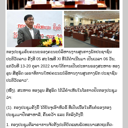
ກອງປະຊຸມຄົບຄະນະຂອງຄະນະບໍລິຫານງານສູນກາງພັກປະຊາຊົນ
ປະຕິວັດລາວ ຄັ້ງທີ 05 ສະໄໝທີ XI ທີ່ໄດ້ດໍາເນີນມາ ເປັນເວລາ 06 ວັນ,
ແຕ່ວັນທີ 13-20 ຕຸລາ 2022 ພາຍໃຕ້ການເປັນປະທານຂອງສະຫາຍ ທອງ
ລຸນ ສີສຸລິດ ເລຂາທິການໃຫຍ່ຄະນະບໍລິຫານງານສູນກາງພັກ ປະຊາຊົນ
ປະຕິວັດລາວ".
(ໜື່ງ). ສະຫາຍ ທອງລຸນ ສີສຸລິດ ໄດ້ມີຄໍາເຫັນໃນໂອກາດປິດກອງປະຊຸມ
ວ່າ:
(1). ກອງປະຊຸມຄັ້ງນີ້ ໄດ້ບັນຈຸເອົາຫົວຂໍ້ ທີ່ເປັນເນື້ອໃນຕົ້ນຕໍຂອງກອງ
ປະຊຸມມາປຶກສາຫາລື, ຄົ້ນຄວ້າ ແລະ ຕົກລົງດັ່ງນີ້:
1. ກອງປະຊຸມຕີລາຄາການຈັດຕັ້ງປະຕິບັດແຜນພັດທະນາເສດຖະກິດ-