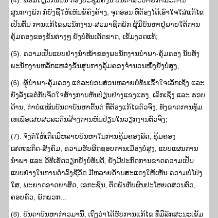
(4). ພ້ອມດຽວກັນນັ້ນ ກອງປະຊຸມຄັ້ງນີ້ ບັນດາສະຫາຍກຳມະການ
ສູນກາງພັກ ກໍຍັງຊີ້ໃຫ້ເຫັນຂໍ້ຄົງຄ້າງ, ຈຸດອ່ອນ ທີ່ຕ້ອງໄດ້ເອົາໃຈໃສ່ແກ້ໄຂ
ເປັນຕົ້ນ ການແກ້ໄຂພະນັກງານ-ສະມາຊິກພັກ ຜູ້ມີບັນຫາຢູ່ພາຍໃຕ້ການ
ຄຸ້ມຄອງຂອງຂັ້ນຕ່າງໆ ຍັງບໍ່ທັນເດັດຂາດ, ເຂັ້ມງວດແທ້;
(5). ຄວາມເປັນແບບຢ່າງນໍາໜ້າຂອງພະນັກງານນໍາພາ-ຄຸ້ມຄອງ ນັບທັງ
ພະນັກງານຫລັກແຫລ່ງຂັ້ນສູນກາງຄຸ້ມຄອງຈຳນວນໜຶ່ງຍັງບໍ່ສູງ;
(6). ຜູ້ນຳພາ-ຄຸ້ມຄອງ ແຕ່ລະບ່ອນສ່ວນຫລາຍບໍ່ທັນເຂົ້າໃຈເລິກເຊິ່ງ ແລະ
ຍັງລັ່ງເລຕໍ່ກັບຈິດໃຈສ້າງການຫັນປ່ຽນຢ່າງແຂງແຮງ, ເລິກເຊິ່ງ ແລະ ຮອບ
ດ້ານ, ກຳບໍ່ແໜ້ນບັນດາບັນຫາຕົ້ນຕໍ ທີ່ຕ້ອງແກ້ໄຂຕົວຈິງ, ທັງຂາດການທຸ້ມ
ເທເພື່ອເສຍສະລະຕົນສ້າງການຫັນປ່ຽນໃນວຽກງານຕົວຈິງ;
(7). ຈຶ່ງກໍ່ໃຫ້ເກີດມີຫລາຍບັນຫາໃນການຄຸ້ມຄອງລັດ, ຄຸ້ມຄອງ
ເສດຖະກິດ-ສັງຄົມ, ຄວາມຮັບຜິດຊອບການເມືອງບໍ່ສູງ, ແບບແຜນການ
ນຳພາ ແລະ ວິທີເຮັດວຽກຍັງບໍ່ທັນດີ, ຍັງມີປະກົດການຂາດຄວາມເປັນ
ແບບຢ່າງໃນການດຳລົງຊີວິດ ມີຫລາຍດ້ານສະແດງໃຫ້ເຫັນ ຄວາມບໍ່ໂປ່ງ
ໃສ, ພະຍາດອາດຍາສິດ, ເອກະຊົນ, ຕິດພັນກັບຜົນປະໂຫຍດສ່ວນຕົວ,
ຄອບຄົວ, ພັກພວກ...
(8). ບັນດາບັນຫາກ່າວມານີ້, ເຖິງວ່າໄດ້ຮັບການແກ້ໄຂ ທີ່ມີລັກສະນະເຂັ້ມ