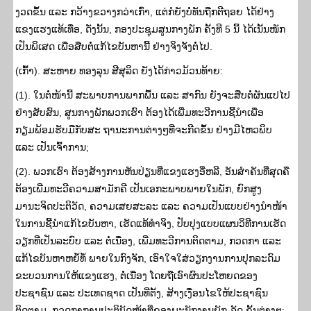
ງວດຂຶ້ນ ແລະ ກວ້າງຂວາງກວ່າເກົ່າ, ແຕ່ກໍຍັງບໍ່ທັນຖືກຕີຖອຍ ໄດ້ຢ່າງ
ແຂງແຮງແທ້ເທື່ອ, ດັ່ງນັ້ນ, ກອງປະຊຸມສູນກາງພັກ ຄັ້ງທີ 5 ນີ້ ໄດ້ເນັ້ນໜັກ
ເປັນພິເສດ ເພື່ອສືບຕໍ່ແກ້ໄຂບັນຫານີ້ ຢ່າງຈິງຈັງຕໍ່ໄປ.
(ເກົ້າ). ສະຫາຍ ທອງລຸນ ສີສຸລິດ ຍັງໄດ້ກ່າວມ້ວນທ້າຍ:
(1). ໃນຕໍ່ໜ້ານີ້ ສະພາບການພາກພື້ນ ແລະ ສາກົນ ຍັງຈະສືບຕໍ່ຜັນແປໄປ
ຢ່າງສັບສົນ, ສູນກາງພັກພວກເຮົາ ຕ້ອງໄດ້ເພີ່ມທະວີການຊີ້ນໍາເພື່ອ
ກຽມພ້ອມຮັບມືກັບສະ ຖານະການຕ່າງໆທີ່ຈະກີດຂຶ້ນ ຢ່າງມີໄຫວພິບ
ແລະ ເປັນເຈົ້າການ;
(2). ພວກເຮົາ ຕ້ອງສ້າງການຫັນປ່ຽນທີ່ແຂງແຮງອີ່ຫລີ, ອັນສໍາຄັນທີ່ສຸດຄື
ຕ້ອງເພີ່ມທະວີຄວາມສາມັກຄີ ເປັນເອກະພາບພາຍໃນພັກ, ຍົກສູງ
ມານະຈິດປະຕິວັດ, ຄວາມເສຍສະລະ ແລະ ຄວາມເປັນແບບຢ່າງນໍາໜ້າ
ໃນການຊີ້ນໍາແກ້ໄຂບັນຫາ, ເຮັດແທ້ທໍາຈິງ, ປັບປຸງແບບແຜນວິທີການເຮັດ
ວຽກທີ່ເປັນລະບົບ ແລະ ຕໍ່ເນື່ອງ, ເພີ່ມທະວີການຕິດຕາມ, ກວດກາ ແລະ
ແກ້ໄຂບັນຫາຫຍໍ້ທໍ້ ພາຍໃນກົງຈັກ, ເອົາໃຈໃສ່ວຽກງານການປຸກລະດົມ
ຂະບວນການໃຫ້ແຂງແຮງ, ຕໍ່ເນື່ອງ ໂດຍຖືເອົາຜົນປະໂຫຍດຂອງ
ປະຊາຊົນ ແລະ ປະເທດຊາດ ເປັນທີ່ຕັ້ງ, ສ້າງເງື່ອນໄຂໃຫ້ປະຊາຊົນ
ຕິດຕາມ, ກວດກາການປະຕິບັດໜ້າທີ່ຂອງພະນັກງານພັກ-ລັດ ຂັ້ນຕ່າງໆ;