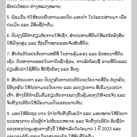
ຜົນປະໂຫຍດ ຢ່າງຫລວງຫລາຍ;
5. ພ້ອມນັ້ນ ກໍໃຫ້ກວດຄືນການມອບດິນ-ມອບປ່າ ໃນໄລຍະຜ່ານມາ ເພື່ອ
ປະເມິນ ແລະ ມີທິດຊີ້ນໍາຕື່ມ;
6. ປັບປຸງນິຕິກຳກ່ຽວກັບການໃຫ້ເຊົ່າ, ສຳປະທານທີ່ດິນໃຫ້ແກ່ນັກລົງທຶນ
ໃຫ້ມີຈຸດສຸມ ແລະ ຖືກເປົ້າໝາຍແຜນຈັດສັນທີ່ດິນ;
7. ສືບຕໍ່ແກ້ໄຂປະກົດການຫຍໍ້ທໍ້ ໃນການຄຸ້ມຄອງ ແລະ ພັດທະນາທີ່ດິນ
ເຊັ່ນ: ບັນຫາການອອກໃບຕາດິນຊໍ້າຊ້ອນ, ການລັກໂລບຊື້-ຂາຍທີ່ດິນແລະ
ປ່ຽນສິດນຳໃຊ້ທີ່ດິນ ທີ່ບໍ່ຖືກຕ້ອງ ແລະ ອື່ນໆ;
8. ສືບຕໍ່ກວດກາ ແລະ ປັບປຸງຄືນການປະຕິບັດນະໂຍບາຍທີ່ດິນ ຕໍ່ບຸກຄົນ,
ນິຕິບຸກຄົນ ໃຫ້ໄປຕາມນະໂຍບາຍ ແລະ ລະບຽບການ ທີ່ເຂັ້ມງວດກວ່າ
ເກົ່າ, ສ້າງນິຕິກຳເພີ່ມຕື່ມກ່ຽວກັບການແບ່ງຂັ້ນຄຸ້ມຄອງໃຫ້ຈະແຈ້ງ ແລະ
ຈັດຕັ້ງປະຕິບັດໃຫ້ມີຄວາມເປັນເອກະພາບກັນ;
9. ມອບໃຫ້ລັດຖະ ບານ ນໍາໄປຈັດຕັ້ງຄົ້ນຄວ້າ ແລະ ມອບໝາຍໃຫ້ບັນດາ
ຂະແໜງການ ເປັນຜູ້ນໍາໄປຜັນຂະຫຍາຍ ແລະ ຈັດຕັ້ງປະຕິບັດ ທິດຊີ້ນໍາ
ຂອງກອງປະຊຸມສູນກາງຄັ້ງນີ້ ໃຫ້ສໍາເລັດໃນໄຕມາດ 1 ປີ 2023 ແລະ
ລາຍງານຕໍ່ກົມການເມືອງສູນກາງພັກ ໃຫ້ທິດຊີ້ນໍາຕື່ມ.