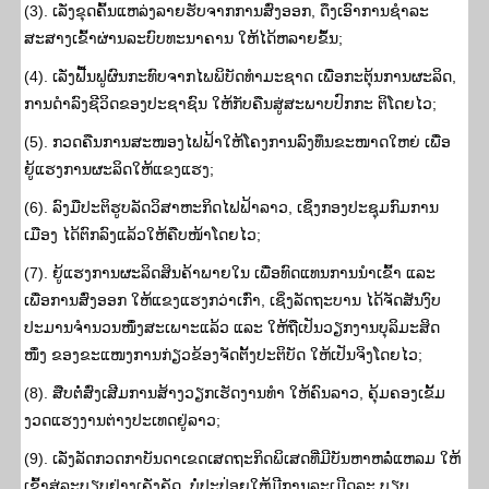
(3). ເລັ່ງຂຸດຄົ້ນແຫລ່ງລາຍຮັບຈາກການສົ່ງອອກ, ດຶງເອົາການຊຳລະ
ສະສາງເຂົ້າຜ່ານລະບົບທະນາຄານ ໃຫ້ໄດ້ຫລາຍຂຶ້ນ;
(4). ເລັ່ງຟື້ນຟູຜົນກະທົບຈາກໄພພິບັດທໍາມະຊາດ ເພື່ອກະຕຸ້ນການຜະລິດ,
ການດຳລົງຊີວິດຂອງປະຊາຊົນ ໃຫ້ກັບຄືນສູ່ສະພາບປົກກະ ຕິໂດຍໄວ;
(5). ກວດຄືນການສະໜອງໄຟຟ້າໃຫ້ໂຄງການລົງທຶນຂະໜາດໃຫຍ່ ເພື່ອ
ຍູ້ແຮງການຜະລິດໃຫ້ແຂງແຮງ;
(6). ລົງມືປະຕິຮູບລັດວິສາຫະກິດໄຟຟ້າລາວ, ເຊິ່ງກອງປະຊຸມກົມການ
ເມືອງ ໄດ້ຕົກລົງແລ້ວໃຫ້ຄືບໜ້າໂດຍໄວ;
(7). ຍູ້ແຮງການຜະລິດສິນຄ້າພາຍໃນ ເພື່ອທົດແທນການນໍາເຂົ້າ ແລະ
ເພື່ອການສົ່ງອອກ ໃຫ້ແຂງແຮງກວ່າເກົ່າ, ເຊິ່ງລັດຖະບານ ໄດ້ຈັດສັນງົບ
ປະມານຈຳນວນໜຶ່ງສະເພາະແລ້ວ ແລະ ໃຫ້ຖືເປັນວຽກງານບຸລິມະສິດ
ໜຶ່ງ ຂອງຂະແໜງການກ່ຽວຂ້ອງຈັດຕັ້ງປະຕິບັດ ໃຫ້ເປັນຈິງໂດຍໄວ;
(8). ສືບຕໍ່ສົ່ງເສີມການສ້າງວຽກເຮັດງານທຳ ໃຫ້ຄົນລາວ, ຄຸ້ມຄອງເຂັ້ມ
ງວດແຮງງານຕ່າງປະເທດຢູ່ລາວ;
(9). ເລັ່ງລັດກວດກາບັນດາເຂດເສດຖະກິດພິເສດທີ່ມີບັນຫາຫລໍ່ແຫລມ ໃຫ້
ເຂົ້າສູ່ລະບຽບຢ່າງເຄັ່ງຄັດ, ບໍ່ປະປ່ອຍໃຫ້ມີການລະເມີດລະ ບຽບ