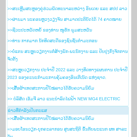
>>ສະເຫຼີມສະຫຼອງຄູ່ຮ່ວມພັດທະນາລະຫວ່າງ ອິນເດຍ ແລະ ສປປ ລາວ
>>ຜ່ານມາ ນະຄອນຫຼວງວຽງຈັນ ສາມາດປະຕິບັດໄດ້ 74 ຄາດໝາຍ
>>ຊີວະປະຫວັດຫຍໍ້ ຂອງທ່ານ ໜູຮັກ ພູມສະຫວັນ
>>ທ່ານ ກາກມາກ ນັກທິດສະດີຂອງຊົນຊັ້ນກຳມະກອນ
>>ບໍ່ແຕນ ສະຫຼຸບວຽກງານກໍ່ສ້າງພັກ-ພະນັກງານ ແລະ ປັບປຸງກົງຈັກການ
ຈັດຕັ້ງ
>>ສະຫຼຸບວຽກງານ ປະຈໍາປີ 2022 ແລະ ວາງທິດທາງແຜນການ ປະຈໍາປີ
2023 ຂອງຄະນະກໍາມະການຄຸ້ມຄອງອິນເຕີເນັດ ແຫ່ງຊາດ.
>>ເສື້ອຜ້າເທດສະການປີໃໝ່ລາວໄດ້ຮັບຄວາມນິຍົມ
>> ບໍລິສັດ ເອັມຈີ ລາວ ແນະນຳລົດໄຟຟ້າ NEW MG4 ELECTRIC
ຂ່າວ​ທີ່​ກຳ​ລັງ​ເປັນ​ກະ​ແສ
=>ເສື້ອຜ້າເທດສະການປີໃໝ່ລາວໄດ້ຮັບຄວາມນິຍົມ
=>ມອບໂອນວຽກ-ບຸກຄະລາກອນ ສູນສະຖິຕິ ຂຶ້ນກັບພະແນກ ຜທ ສາລະ
ວັນ