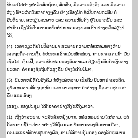
ຜັນແປໄປຢ່າງສະລັບສັບຊ້ອນ, ສັບສົນ, ມີຄວາມເຄັ່ງຕຶງ ແລະ ມີຄວາມ
ສ່ຽງ ທີ່ຈະເກີດບັນຫາຕ່າງໆຂຶ້ນ ຢ່າງເນື່ອງນິດ ທີ່ເປັນການກະທົບ ຕໍ່
ສັນຕິພາບ, ສະຖຽນລະພາບ ແລະ ຄວາມໝັ້ນຄົງ ຢູ່ໃນພາກພື້ນ ແລະ
ສາກົນ ເຊິ່ງໄດ້ເປັນການກະທົບຕໍ່ປະເທດຂອງພວກເຮົາ ຢ່າງຫລີກລ່ຽງບໍ່
ໄດ້;
(4). ເວລາດຽວກັນໃນປີຜ່ານມາ ສະພາບຄວາມຫລໍ່ແຫລມທາງດ້ານ
ເສດຖະກິດ-ການເງິນ ຕໍ່ປະເທດເຮົາແມ່ນໜັກໜ່ວງ, ການຂາດແຄນນ້ຳ ມັນ
ເຊື້ອໄຟ, ເງິນເຟີ້, ຄວາມຜັນຜວນຂອງອັດຕາແລກປ່ຽນເງິນກີບກັບເງິນຕ່າງ
ປະເທດ, ຄ່າຄອງຊີບຖີບຕົວສູງຂຶ້ນ ຢ່າງບໍ່ເຄີຍມີມາ;
(5). ບັນຫາຫຍໍ້ທໍ້ໃນສັງຄົມ ກໍ່ຍັງແຜ່ຫລາຍ ເປັນຕົ້ນ ບັນຫາຢາເສບຕິດ,
ອຸບັດເຫດຕາມທ້ອງຖະໜົນ ແລະ ອາດຊະຍາກຳຕ່າງໆ ມີຄວາມຮຸນແຮງ
ຂຶ້ນ ແລະ ອື່ນໆ.
(ສອງ). ກອງປະຊຸມ ໄດ້ຕີລາຄາຢ່າງກົງໄປກົງມາວ່າ:
(1). ເຖິງວ່າສະພາບ ຈະສັບສົນຫຍຸ້ງຍາກ, ຫລໍ່ແຫລມປານໃດກໍຕາມ, ແຕ່
ດ້ວຍການຊີ້ນໍາ-ນໍາພາຢ່າງໃກ້ຊິດ ແລະ ທັນການຂອງກົມການເມືອງ,
ຄະນະເລຂາທິການສູນກາງພັກ, ການບໍລິຫານຄຸ້ມຄອງ ຂອງລັດຖະບານ