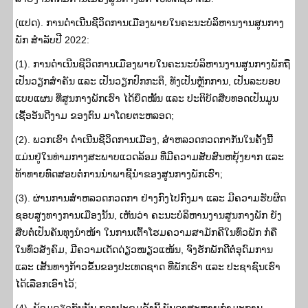
(ແປດ). ການດໍາເນີນຊີວິດການເມືອງພາຍໃນຄະນະບໍລິຫານງານສູນກາງ
ພັກ ສຳລັບປີ 2022:
(1). ການດຳເນີນຊີວິດການເມືອງພາຍໃນຄະນະບໍລິຫານງານສູນກາງພັກຖື
ເປັນວຽກສໍາຄັນ ແລະ ເປັນວຽກປົກກະຕິ, ທັງເປັນຫຼັກການ, ເປັນລະບອບ
ແບບແຜນ ທີ່ສູນກາງພັກເຮົາ ໄດ້ຍຶດໝັ້ນ ແລະ ປະຕິບັດສືບທອດເປັນມູນ
ເຊື້ອອັນດີງາມ ຂອງຕົນ ມາໂດຍຕະຫລອດ;
(2). ພວກເຮົາ ດຳເນີນຊີວິດການເມືອງ, ສໍາຫລວດກວດກາກັນໃນຄັ້ງນີ້
ແມ່ນຢູ່ໃນທ່າມກາງສະພາບແວດລ້ອມ ທີ່ມີຄວາມສັບສົນຫຍຸ້ງຍາກ ແລະ
ທ້າທາຍທົດສອບຕໍ່ການນໍາພາຊີ້ນໍາຂອງສູນກາງພັກເຮົາ;
(3). ຜ່ານການສໍາຫລວດກວດກາ ຢ່າງກົງໄປກົງມາ ແລະ ມີຄວາມຮັບຜິດ
ຊອບສູງທາງການເມືອງນັ້ນ, ເຫັນວ່າ ຄະນະບໍລິຫານງານສູນກາງພັກ ຍັງ
ສືບຕໍ່ເປັນຄັນທຸງນໍາໜ້າ ໃນການເຕົ້າໂຮມຄວາມສາມັກຄີໃນທົ່ວພັກ ກໍຄື
ໃນທົ່ວສັງຄົມ, ມີຄວາມເດັດດ່ຽວໜຽວແໜ້ນ, ຈົງຮັກພັກດີຕໍ່ອຸດົມການ
ແລະ ເສັ້ນທາງກ້າວຂຶ້ນຂອງປະເທດຊາດ ທີ່ພັກເຮົາ ແລະ ປະຊາຊົນເຮົາ
ໄດ້ເລືອກເອົາໄວ້;