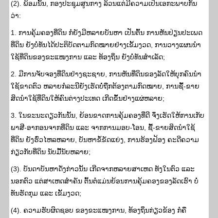
(2). ພ້ອມນັ້ນ, ກອງປະຊຸມສູນກາງ ລ້ວນແຕ່ມີຄວາມເປັນເອກະພາບກັນ
ວ່າ:
1. ການຄຸ້ມຄອງທີ່ດິນ ກໍຍັງມີຫລາຍບັນຫາ ເປັນຕົ້ນ ການຫັນປ່ຽນປະເພດ
ທີ່ດິນ ຍັງບໍ່ທັນໄດ້ປະຕິບັດຕາມກົດໝາຍຢ່າງເຂັ້ມງວດ, ການວາງແຜນນຳ
ໃຊ້ທີ່ດິນຂອງຂະແໜງການ ແລະ ທ້ອງຖິ່ນ ຍັງບໍ່ທັນສຳເລັດ;
2. ມີການຈັບຈອງທີ່ດິນຢ່າງຊະຊາຍ, ການຫັນທີ່ດິນຂອງລັດໃຫ້ບຸກຄົນນຳ
ໃຊ້ຂາດຕົວ ຫລາຍກໍລະນີຍັງເຮັດບໍ່ຖືກຕ້ອງຕາມກົດໝາຍ, ການຊື້-ຂາຍ
ສິດນຳໃຊ້ທີ່ດິນໃຫ້ຄົນຕ່າງປະເທດ ເກີດຂຶ້ນຢ່າງແຜ່ຫລາຍ;
3. ໃນຂະນະດຽວກັນນັ້ນ, ຍ້ອນຂາດການຄຸ້ມຄອງທີ່ດີ ຈຶ່ງເຮັດໃຫ້ການເກັບ
ພາສີ-ອາກອນຈາກທີ່ດິນ ແລະ ຈາກການມອບ-ໂອນ, ຊື້-ຂາຍສິດນຳໃຊ້
ທີ່ດິນ ຍັງຮົ່ວໄຫລຫລາຍ, ບັນຫາຂໍ້ຂັດແຍ່ງ, ການຮ້ອງຟ້ອງ ຄະດີຄວາມ
ກ່ຽວກັບທີ່ດິນ ນັບມື້ນັບຫລາຍ;
(3). ບັນດາບັນຫາດັ່ງກ່າວນັ້ນ ເກີດຈາກຫລາຍສາເຫດ ທັງໃນຕົວ ແລະ
ນອກຕົວ ແຕ່ສາເຫດສໍາຄັນ ຕົ້ນຕໍແມ່ນຍ້ອນການຄຸ້ມຄອງຂອງລັດເຮົາ ບໍ່
ທັນຮັດກຸມ ແລະ ເຂັ້ມງວດ;
(4). ຄວາມຮັບຜິດຊອບ ຂອງຂະແໜງການ, ທ້ອງຖິ່ນກ່ຽວຂ້ອງ ກໍຄື