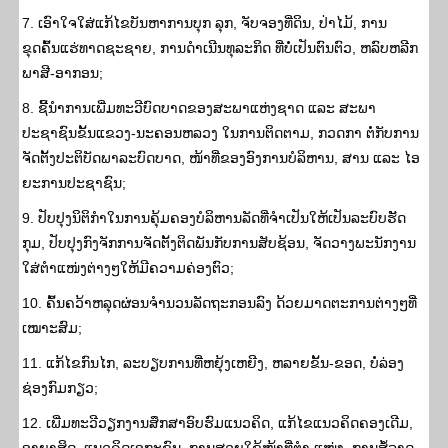
7. ເອົາໃຈໃສ່ແກ້ໄຂບັນຫາການບຸກ ລຸກ, ຈັບຈອງທີ່ດິນ, ປ່າໄມ້, ການ
ຂຸດຄົ້ນແຮ່ທາດຊະຊາຍ, ການດຳເນີນທຸລະກິດ ທີ່ບໍ່ເປັນຕົນຕົວ, ຫລົບຫລີກ
ພາສີ-ອາກອນ;
8. ຊີ້ນໍາການເພີ່ມທະວີບົດບາດຂອງສະພາແຫ່ງຊາດ ແລະ ສະພາ
ປະຊາຊົນຂັ້ນແຂວງ-ນະຄອນຫລວງ ໃນການຕິດຕາມ, ກວດກາ ຕໍ່ກັບການ
ຈັດຕັ້ງປະຕິບັດພາລະບົດບາດ, ໜ້າທີ່ຂອງອົງການບໍລິຫານ, ສານ ແລະ ໄອ
ຍະການປະຊາຊົນ;
9. ປັບປຸງນິຕິກໍາໃນການຄຸ້ມຄອງບໍລິຫານລັດທີ່ຈໍາເປັນໃຫ້ເປັນລະບົບຮັັດ
ກຸມ, ປັບປຸງກົງຈັກການຈັດຕັ້ງຕິດພັນກັບການສັບຊ້ອນ, ຈັດວາງພະນັກງານ
ໃສ່ຕໍາແໜ່ງຕ່າງໆໃຫ້ມີຄວາມຄ່ອງຕົວ;
10. ຄົ້ນຄວ້າຫລຸດຜ່ອນຈໍານວນລັດຖະກອນລົງ ດ້ວຍມາດຕະການຕ່າງໆທີ່
ເໝາະສົມ;
11. ແກ້ໄຂກົນໄກ, ລະບຽບການທີ່ຫຍຸ້ງເຫຍີງ, ຫລາຍຂັ້ນ-ຂອດ, ບໍ່ລ່ອງ
ຊ່ອງກົມກຽວ;
12. ເພີ່ມທະວີວຽກງານສຶກສາອົບຮົມແນວຄິດ, ແກ້ໄຂແນວຄິດຄອງເດີມ,