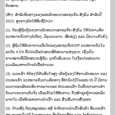
ກົດໝາຍ.
(ຫ້າ). ສໍາລັບທິດທາງຂອງແຜນພັດທະນາເສດຖະກິດ-ສັງຄົມ ສຳລັບປີ
2023, ສູນກາງພັກໃຫ້ທິດຊີ້ນຳວ່າ:
(1). ຕ້ອງສູ້ຊົນຍູ້ແຮງການພັດທະນາເສດຖະກິດ-ສັງຄົມ ໃຫ້ໄປຕາມທິດ
ຂະຫຍາຍຕົວຢ່າງຕໍ່ເນື່ອງ, ມີຄຸນນະພາບ, ໝັ້ນທ່ຽງ ແລະ ມີຄວາມຍືນຍົງ;
(2). ສູ້ຊົນໃຫ້ອັດຕາການເຕີບໂຕຂອງເສດຖະກິດGDP ຂະຫຍາຍຕົວໃນ
ລະດັບ 4,5% ຂຶ້ນໄປເພື່ອນຳສະເໜີຕໍ່ສະພາແຫ່ງຊາດ, ເຊິ່ງເປັນ
ຄາດໝາຍທີ່ມີລັກສະນະສູ້ຊົນ, ບຸກບືນສົມຄວນ ໃນເງື່ອນໄຂສະພາບ
ແວດລ້ອມຫາຍດ້ານບໍ່ເອື້ອອໍານວຍ;
(3). ພວກເຮົາ ກໍ່ຕ້ອງໄດ້ຕັດສິນໃຈສູງ ເພື່ອຍູ້ແຮງໃຫ້ການພັດທະນາ ຂອງ
ປະເທດເຮົາ ຂະຫຍາຍຕົວຕາມທິດທາງ ທີ່ກໍານົດໄວ້ໃນແຜນ 05 ປີ ມີການ
ພະຍາກອນຜົນກະທົບຈາກພາຍນອກ ຕໍ່ປະເທດເຮົາ ບົນພື້ນຖານການກຳ
ນົດມາດຕະການຕົວຈິງ ເພື່ອແກ້ໄຂໃຫ້ທັນການ; ຕັ້ງໜ້າຊຸກຍູ້ການຜະລິດ
ພາຍໃນ ເພື່ອທົດແທນການນຳເຂົ້າ ແລະ ສົ່ງເສີມການສົ່ງອອກ;
(4). ດ້ານໜຶ່ງ ຕ້ອງຫລຸດຜ່ອນ ຫລື ຈໍາກັດການນໍາເຂົ້າສິນຄ້າ ທີ່ພວກເຮົາ
ສາມາດຜະລິດໄດ້ ໂດຍສະເພາະ ສິນຄ້າກະສິກຳ ແລະ ຈໍາກັດປະເພດ