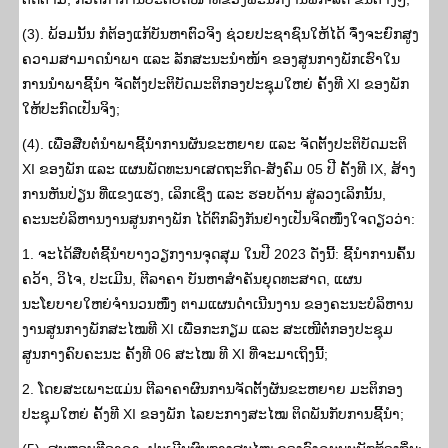
(3). ພ້ອມນັ້ນ ກໍຕ້ອງແກ້ບັນຫາຕົວຈິງ ຊ່ວຍປະຊາຊົນໃຫ້ໄດ້ ຈຶ່ງຈະຍົກສູງ
ຄວາມສາມາດນຳພາ ແລະ ລັກສະນະນຳໜ້າ ຂອງສູນກາງພັກເຮົາໃນ
ການນຳພາຊີ້ນຳ ຈັດຕັ້ງປະຕິບັດມະຕິກອງປະຊຸມໃຫຍ່ ຄັ້ງທີ XI ຂອງພັກ
ໃຫ້ປະກົດເປັນຈິງ;
(4). ເພື່ອສືບຕໍ່ນໍາພາຊີ້ນໍາການຜັນຂະຫຍາຍ ແລະ ຈັດຕັ້ງປະຕິບັດມະຕິ
XI ຂອງພັກ ແລະ ແຜນພັດທະນາເສດຖະກິດ-ສັງຄົມ 05 ປີ ຄັ້ງທີ IX, ສ້າງ
ການຫັນປ່ຽນ ທີ່ແຂງແຮງ, ເລິກເຊິ່ງ ແລະ ຮອບດ້ານ ສູ່ລວງເລິກນັ້ນ,
ຄະນະບໍລິຫານງານສູນກາງພັກ ໄດ້ຕົກລົງກັນຢ່າງເປັນຈິດໜຶ່ງໃຈດຽວວ່າ:
1. ຈະໄດ້ສືບຕໍ່ຊີ້ນໍາບາງວຽກງານຈຸດສຸມ ໃນປີ 2023 ດັ່ງນີ້: ຊີ້ນໍາການຄົ້ນ
ຄວ້າ, ວິໄຈ, ປະເມີນ, ຕີລາຄາ ບັນຫາສໍາຄັນຍຸດທະສາດ, ແຜນ
ນະໂຍບາຍໃຫຍ່ຈໍານວນໜຶ່ງ ຕາມແຜນດຳເນີນງານ ຂອງຄະນະບໍລິຫານ
ງານສູນກາງພັກສະໄໝທີ XI ເພື່ອກະກຽມ ແລະ ສະເໜີຕໍ່ກອງປະຊຸມ
ສູນກາງຄົບຄະນະ ຄັ້ງທີ 06 ສະໄໝ ທີ XI ທີ່ຈະມາເຖິງນີ້;
2. ໂດຍສະເພາະແມ່ນ ຕີລາຄາຜົນການຈັດຕັ້ງຜັນຂະຫຍາຍ ມະຕິກອງ
ປະຊຸມໃຫຍ່ ຄັ້ງທີ XI ຂອງພັກ ໄລຍະກາງສະໄໝ ຕິດພັນກັບການຊີ້ນຳ;