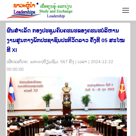
ຜົນສຳເລັດ ກອງປະຊຸມຄົບຄະນະຂອງຄະນະບໍລິຫານ
ງານສູນກາງພັກປະຊາຊົນປະຕິວັດລາວ ຄັ້ງທີ 05 ສະໄໝ
ທີ XI
​ເຜີຍ​ແຜ່​ໂດຍ: admin|ຢ້ຽມ​ຊົມ: 567 ຄັ້ງ | ເວ​ລາ | 2024-12-22
00:00:00