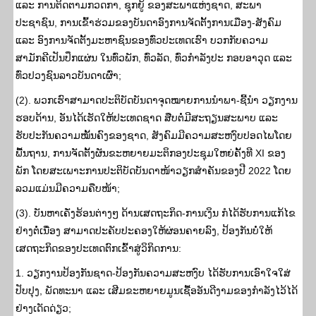
ແລະ ການຕິດຕາມກວດກາ, ຊຸກຍູ້ ຂອງສະພາແຫ່ງຊາດ, ສະພາ
ປະຊາຊົນ, ການເຂົ້າຮ່ວມຂອງບັນດາອົງການຈັດຕັ້ງການເມືອງ-ສັງຄົມ
ແລະ ອົງການຈັດຕັ້ງມະຫາຊົນຂອງທົ່ວປະເທດເຮົາ ບວກກັບຄວາມ
ສາມັກຄີເປັນປຶກແຜ່ນ ໃນທົ່ວພັກ, ທົ່ວລັດ, ທົ່ວກໍາລັງປະ ກອບອາວຸດ ແລະ
ທົ່ວປວງຊົນລາວບັນດາເຜົ່າ;
(2). ພວກເຮົາສາມາດປະຕິບັດບັນດາຈຸດໝາຍການນໍາພາ-ຊີ້ນໍາ ວຽກງານ
ຮອບດ້ານ, ອັນໄດ້ເຮັດໃຫ້ປະເທດຊາດ ສືບຕໍ່ມີສະຖຽນສະພາບ ແລະ
ຮັບປະກັນຄວາມໝັ້ນຄົງຂອງຊາດ, ສັງຄົມມີຄວາມສະຫງົບປອດໄພໂດຍ
ພື້ນຖານ, ການຈັດຕັ້ງຜັນຂະຫຍາຍມະຕິກອງປະຊຸມໃຫຍ່ຄັ້ງທີ XI ຂອງ
ພັກ ໂດຍສະເພາະການປະຕິບັດບັນດາໜ້າວຽກສຳຄັນຂອງປີ 2022 ໂດຍ
ລວມແມ່ນມີຄວາມຄືບໜ້າ;
(3). ບັນຫາເຄັ່ງຮ້ອນຕ່າງໆ ດ້ານເສດຖະກິດ-ການເງິນ ກໍໄດ້ຮັບການແກ້ໄຂ
ຢ່າງຕໍ່ເນື່ອງ ສາມາດປະຄັບປະຄອງໃຫ້ຜ່ອນຄາຍລົງ, ປ້ອງກັນບໍ່ໃຫ້
ເສດຖະກິດຂອງປະເທດຕົກເຂົ້າສູ່ວິກິດການ:
1. ວຽກງານປ້ອງກັນຊາດ-ປ້ອງກັນຄວາມສະຫງົບ ໄດ້ຮັບການເອົາໃຈໃສ່
ປັບປຸງ, ພັດທະນາ ແລະ ເສີມຂະຫຍາຍມູນເຊື້ອອັນດີງາມຂອງກໍາລັງໄວ້ໄດ້
ຢ່າງເດັດດ່ຽວ;