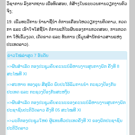
ວິຊາການ ລົງຮາກຖານ ເພື່ອທົດສອບ, ກໍ່ສ້າງໃນຂະບວນການວຽກງານຕົວ
ຈິງ;
19. ເພີ່ມທະວີການ ນໍາພາຊີ້ນໍາ ຕໍ່ການເຄື່ອນໄຫວວຽກງານຕິດຕາມ, ກວດ
ກາ ແລະ ເອົາໃຈໃສ່ຊີ້ນໍາ ຕໍ່ການແກ້ໄຂຜົນຂອງການກວດສອບ, ການກວດ
ກາ ໃຫ້ເຂັ້ມງວດ, ເດັດຂາດ ແລະ ທັນການ (ຂໍ້ມູນສຳນັກຂ່າວສານແຫ່ງ
ປະເທດລາວ).
​ຂ່າວ​ໃໝ່​ລ່າ​ສຸດ 7 ອັນ​ດັບ
=>ຜົນສໍາເລັດ ກອງປະຊຸມຄົບຄະນະບໍລິຫານງານສູນກາງພັກ ຄັ້ງທີ 8
ສະໄໝທີ XI
=>ສະຫາຍ ທອງລຸນ ສີສຸລິດ ພົບປະໂອ້ລົມການນຳ ກະຊວງປ້ອງກັນ
ປະເທດ ແລະ ກະຊວງປ້ອງກັນສະຫງົບ
=>ຜົນສຳເລັດ ກອງປະຊຸມຄົບຄະນະຂອງຄະນະບໍລິຫານງານສູນກາງພັກ
ປະຊາຊົນປະຕິວັດລາວ ຄັ້ງທີ 05 ສະໄໝທີ XI
=>ມະຕິກອງປະຊຸມໃຫຍ່ ຜູ້ແທນທົ່ວປະເທດຄັ້ງທີ XI ຂອງພັກປະຊາຊົນ
ປະຕິວັດລາວ