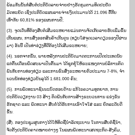
ພ້ອມກັນນັ້ນກໍສືບຕໍ່ປະຕິບັດລາຍຈ່າຍຢ່າງຮັດກຸມຕາມທິດປະຢັດ
ມັດທະຍັດ ເຊິ່ງປະຕິບັດແຜນລາຍຈ່າຍງົບປະມານໄດ້ 21.096 ຕື້ກີບ
ເທົ່າກັບ 60,81% ຂອງແຜນການປີ;
(3). ຈຸດເດັ່ນທີ່ຕ້ອງສືບຕໍ່ເສີມຂະຫຍາຍແມ່ນການຈັດເກັບລາຍຮັບເພີ່ມຂຶ້ນ
ເກີນແຜນ, ການສົ່ງອອກສິນຄ້າເກີນດູນ (ທຽບໃສ່ຈຸດເວລາດຽວຂອງປີຜ່ານ
ມາ) ອັນນີ້ ເປັນທ່າອ່ຽງທີ່ດີຕ້ອງໄດ້ເສີມຂະຫຍາຍ;
(4). ນອກຈາກນັ້ນ, ພາຍຫລັງການປະຕິບັດມາດຕະການເປີດປະເທດນັບ
ແຕ່ຕົ້ນເດືອນພຶດສະພາເປັນຕົ້ນມາ ໄດ້ຊຸກຍູ້ໃຫ້ຂະແໜງການບໍລິການຕິດ
ພັນກັບການທ່ອງທ່ຽວ ແລະການຂົນສົ່ງຂະຫຍາຍຕົວປະມານ 7-8%, ຈໍາ
ນວນນັກທ່ອງທ່ຽວບັນລຸໄດ້ 1.681.000 ຄົນ;
(5). ການພັດທະນາຊົນນະບົດຮອບດ້ານ ແກ້ໄຂຄວາມທຸກຍາກ, ການ
ປະຕິບັດວຽກງານ 03 ສ້າງ ຕິດພັນກັບການສ້າງຂະບວນການ ແຂ່ງຂັນ
ຮັກຊາດ ແລະ ພັດທະນາ ສືບຕໍ່ໄດ້ຮັບການເອົາໃຈໃສ່ ແລະ ຍົກລະດັບດີ
ຂຶ້ນ.
(ສີ່). ກອງປະຊຸມສູນກາງໄດ້ໃຫ້ທິດຊີ້ນຳລັດຖະບານ ໃນການສືບຕໍ່ຊີ້ນຳ,
ຈັດຕັ້ງປະຕິບັດຄາດໝາຍຕ່າງໆ ໃນແຜນພັດທະນາເສດຖະກິດ-ສັງຄົມ,