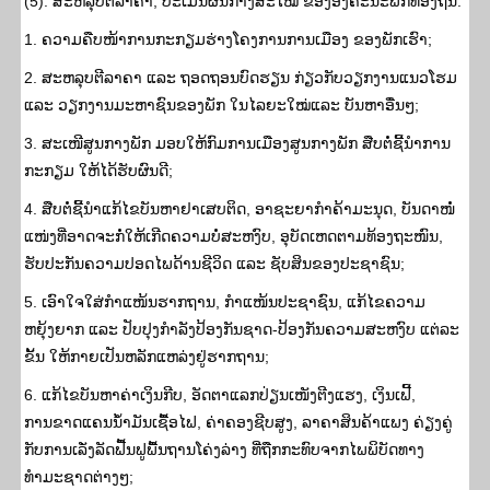
(5). ສະຫລຸບຕີລາຄາ, ປະເມີນຜົນກາງສະໄໝ ຂອງອົງຄະນະພັກທ້ອງຖິ່ນ:
1. ຄວາມຄືບໜ້າການກະກຽມຮ່າງໂຄງການການເມືອງ ຂອງພັກເຮົາ;
2. ສະຫລຸບຕີລາຄາ ແລະ ຖອດຖອນບົດຮຽນ ກ່ຽວກັບວຽກງານແນວໂຮມ
ແລະ ວຽກງານມະຫາຊົນຂອງພັກ ໃນໄລຍະໃໝ່ແລະ ບັນຫາອື່ນໆ;
3. ສະເໜີສູນກາງພັກ ມອບໃຫ້ກົມການເມືອງສູນກາງພັກ ສືບຕໍ່ຊີ້ນໍາການ
ກະກຽມ ໃຫ້ໄດ້ຮັບຜົນດີ;
4. ສືບຕໍ່ຊີ້ນໍາແກ້ໄຂບັນຫາຢາເສບຕິດ, ອາຊະຍາກໍາຄ້າມະນຸດ, ບັນດາໜໍ່
ແໜ່ງທີ່ອາດຈະກໍ່ໃຫ້ເກີດຄວາມບໍ່ສະຫງົບ, ອຸບັດເຫດຕາມທ້ອງຖະໜົນ,
ຮັບປະກັນຄວາມປອດໄພດ້ານຊີວິດ ແລະ ຊັບສິນຂອງປະຊາຊົນ;
5. ເອົາໃຈໃສ່ກໍາແໜ້ນຮາກຖານ, ກໍາແໜ້ນປະຊາຊົນ, ແກ້ໄຂຄວາມ
ຫຍຸ້ງຍາກ ແລະ ປັບປຸງກຳລັງປ້ອງກັນຊາດ-ປ້ອງກັນຄວາມສະຫງົບ ແຕ່ລະ
ຂັ້ນ ໃຫ້ກາຍເປັນຫລັກແຫລ່ງຢູ່ຮາກຖານ;
6. ແກ້ໄຂບັນຫາຄ່າເງິນກີບ, ອັດຕາແລກປ່ຽນເໜັງຕີງແຮງ, ເງິນເຟີ້,
ການຂາດແຄນນໍ້າມັນເຊື້ອໄຟ, ຄ່າຄອງຊີບສູງ, ລາຄາສິນຄ້າແພງ ຄ່ຽງຄູ່
ກັບການເລັ່ງລັດຟື້ນຟູພື້ນຖານໂຄ່ງລ່າງ ທີ່ຖືກກະທົບຈາກໄພພິບັດທາງ
ທຳມະຊາດຕ່າງໆ;