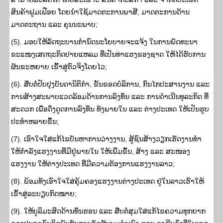
ສິນຄ້າຟູມເຟືອຍ ໂດຍນໍາໃຊ້ມາດຕະການພາສີ, ມາດຕະການດ້ານ
ມາດຕະຖານ ແລະ ຄຸນນະພາບ;
(5). ມອບໃຫ້ລັດຖະບານກຳນົດນະໂຍບາຍຈະແຈ້ງ ໃນການພັດທະນາ
ຂະແໜງເສດຖະກິດປາຍແຫລມ ທີ່ເປັນທ່າແຮງຂອງຊາດ ໃຫ້ໄດ້ຮັບການ
ຜັນຂະຫຍາຍ ເຂົ້າສູ່ຕົວຈິງໂດຍໄວ;
(6). ສືບຕໍ່ປັບປຸງບັນດານິຕິກຳ, ຂັ້ນຂອດບໍລິການ, ກົນໄກປະສານງານ ແລະ
ການສ້າງສະພາບແວດລ້ອມດ້ານການລົງທຶນ ແລະ ການດໍາເນີນທຸລະກິດ ທີ່
ສະດວກ ເພື່ອດຶງດູດການລົງທຶນ ທັງພາຍໃນ ແລະ ຕ່າງປະເທດ ໃຫ້ເປັນຮູບ
ປະທຳຫລາຍຂຶ້ນ;
(7). ເອົາໃຈໃສ່ແກ້ໄຂບັນຫາການວ່າງງານ, ສູ້ຊົນສ້າງວຽກເຮັດງານທໍາ
ໃຫ້ກໍາລັງແຮງງານທີ່ມີຢູ່ພາຍໃນ ໃຫ້ເພີ່ມຂຶ້ນ, ສ້າງ ແລະ ສະໜອງ
ແຮງງານ ໃຫ້ຕ່າງປະເທດ ທີ່ມີຄວາມຕ້ອງການແຮງງານລາວ;
(8). ພ້ອມທັງເອົາໃຈໃສ່ຄຸ້ມຄອງແຮງງານຕ່າງປະເທດ ຢູ່ໃນລາວເຮົາໃຫ້
ເຂົ້າສູ່ລະບຽບກົດໝາຍ;
(9). ໃຫ້ບູລິມະສິດດ້ານທຶນຮອນ ແລະ ສືບຕໍ່ສຸມໃສ່ແກ້ໄຂຄວາມທຸກຍາກ