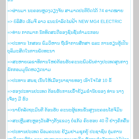
=>ຜ່ານມາ ນະຄອນຫຼວງວຽງຈັນ ສາມາດປະຕິບັດໄດ້ 74 ຄາດໝາຍ
=> ບໍລິສັດ ເອັມຈີ ລາວ ແນະນຳລົດໄຟຟ້າ NEW MG4 ELECTRIC
=>ທ່ານ ກາກມາກ ນັກທິດສະດີຂອງຊົນຊັ້ນກຳມະກອນ
=>ປະທານ ໄກສອນ ພົມວິຫານ ຖືເອົາການສຶກສາ ແລະ ການຮຽນຮູ້ເປັນ
ບຸລິມະສິດໃນການພັດທະນາ
=>ສະຫາຍເລຂາທິການໃຫຍ່ຕ້ອນຮັບຄະນະພົວພັນຕ່າງປະເທດສູນກາງ
ພັກກອມມູນິດຫວຽດນາມ
=>ປະທານ ສພຊ ເນັ້ນໃຫ້ເມືອງນາຊາຍທອງ ເອົາໃຈໃສ່ 10 ຂໍ້
=>ຮອງ​ປະທານ​ປະເທດ ຕ້ອນຮັບ​ການ​ເຂົ້າ​ຢ້ຽມ​ຂ່ຳນັບ​ຂອງ ທ່ານ ນາງ
ເຈືອງ ມີ ຮົວ
=>ນາຍົກລັດຖະມົນຕີ ຕ້ອນຮັບ ຄະນະຜູ້ແທນຂັ້ນສູງນະຄອນໂຮ່ຈິມິນ
=>ສະເຫຼີມສະຫຼອງວັນສ້າງຕັ້ງແຂວງ ບໍ່ແກ້ວ ຄົບຮອບ 40 ປີ ຢ່າງຄຶກຄື້ນ
=>ປະທານປະເທດ ພ້ອມຄະນະ ຢ້ຽມຢາມຊຸກຍູ້ ປະຊາຊົນ ກຸ່ມການ