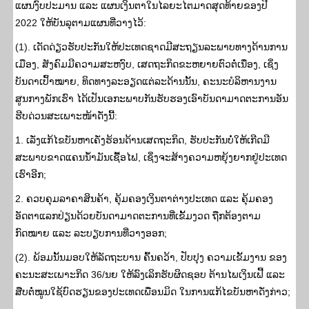
ແຜນງົບປະມານ ແລະ ແຜນເງິນຕາໃນໄລຍະໄຕມາດສຸດທ້າຍຂອງປີ
2022 ໃຫ້ບັນລຸຕາມແຜນທີ່ວາງໄວ້:
(1). ເດັດດ່ຽວຮັບປະກັນໃຫ້ປະເທດຊາດມີສະຖຽນລະພາບທາງດ້ານການ
ເມືອງ, ສັງຄົມມີຄວາມສະຫງົບ, ເສດຖະກິດຂະຫຍາຍຕົວຕໍ່ເນື່ອງ, ເຊິ່ງ
ບັນດາເປົ້າໝາຍ, ທິດທາງລະອຽດແຕ່ລະດ້ານນັ້ນ, ຄະນະບໍລິຫານງານ
ສູນກາງພັກເຮົາ ໄດ້ເປັນເອກະພາບກັນຮັບຮອງເອົາບັນດາມາດຕະການອັນ
ຮີບດ່ວນສະເພາະໜ້າດັ່ງນີ້:
1. ເລັ່ງແກ້ໄຂບັນຫາເຄັ່ງຮ້ອນດ້ານເສດຖະກິດ, ຮັບປະກັນບໍ່ໃຫ້ເກີດມີ
ສະພາບຂາດແຄນນ້ຳມັນເຊື້ອໄຟ, ເຊິ່ງຈະສ້າງຄວາມຫຍຸ້ງຍາກຢູ່ປະເທດ
ເຮົາອີກ;
2. ຄວບຄຸມລາຄາສິນຄ້າ, ຄຸ້ມຄອງເງິນຕາຕ່າງປະເທດ ແລະ ຄຸ້ມຄອງ
ອັດຕາແລກປ່ຽນດ້ວຍບັນດາມາດຕະການທີ່ເຂັ້ມງວດ ຖືກຕ້ອງຕາມ
ກົດໝາຍ ແລະ ລະບຽບການທີ່ວາງອອກ;
(2). ພ້ອມນັ້ນມອບໃຫ້ລັດຖະບານ ຄົ້ນຄວ້າ, ປັບປຸງ ຄວາມເຂັ້ມງານ ຂອງ
ຄະນະສະເພາະກິດ 36/ນຍ ໃຫ້ລົງເລິກຮັບຜິດຊອບ ຕ້ານໄພເງິນເຟີ້ ແລະ
ສືບຕໍ່ໝູນໃຊ້ບົດຮຽນຂອງປະເທດເພື່ອນມິດ ໃນການແກ້ໄຂບັນຫາດັ່ງກ່າວ;