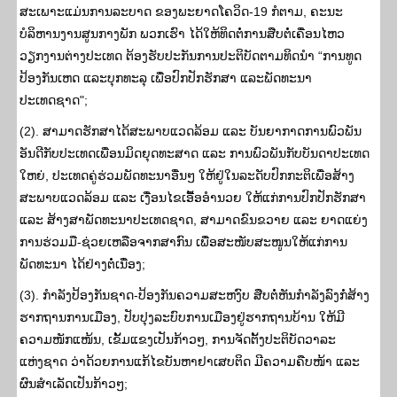
ສະເພາະແມ່ນການລະບາດ ຂອງພະຍາດໂຄວິດ-19 ກໍຕາມ, ຄະນະ
ບໍລິຫານງານສູນກາງພັກ ພວກເຮົາ ໄດ້ໃຫ້ທິດຕໍ່ການສືບຕໍ່ເຄື່ອນໄຫວ
ວຽກງານຕ່າງປະເທດ ຕ້ອງຮັບປະກັນການປະຕິບັດຕາມທິດນຳ “ການທູດ
ປ້ອງກັນເຫດ ແລະບຸກທະລຸ ເພື່ອປົກປັກຮັກສາ ແລະພັດທະນາ
ປະເທດຊາດ";
(2). ສາມາດຮັກສາໄດ້ສະພາບແວດລ້ອມ ແລະ ບັນຍາກາດການພົວພັນ
ອັນດີກັບປະເທດເພື່ອນມິດຍຸດທະສາດ ແລະ ການພົວພັນກັບບັນດາປະເທດ
ໃຫຍ່, ປະເທດຄູ່ຮ່ວມພັດທະນາອື່ນໆ ໃຫ້ຢູ່ໃນລະດັບປົກກະຕິເພື່ອສ້າງ
ສະພາບແວດລ້ອມ ແລະ ເງື່ອນໄຂເອື້ອອໍານວຍ ໃຫ້ແກ່ການປົກປັກຮັກສາ
ແລະ ສ້າງສາພັດທະນາປະເທດຊາດ, ສາມາດຂົນຂວາຍ ແລະ ຍາດແຍ່ງ
ການຮ່ວມມື-ຊ່ວຍເຫລືອຈາກສາກົນ ເພື່ອສະໜັບສະໜູນໃຫ້ແກ່ການ
ພັດທະນາ ໄດ້ຢ່າງຕໍ່ເນື່ອງ;
(3). ກໍາລັງປ້ອງກັນຊາດ-ປ້ອງກັນຄວາມສະຫງົບ ສືບຕໍ່ຫັນກໍາລັງລົງກໍ່ສ້າງ
ຮາກຖານການເມືອງ, ປັບປຸງລະບົບການເມືອງຢູ່ຮາກຖານບ້ານ ໃຫ້ມີ
ຄວາມໜັກແໜ້ນ, ເຂັ້ມແຂງເປັນກ້າວໆ, ການຈັດຕັ້ງປະຕິບັດວາລະ
ແຫ່ງຊາດ ວ່າດ້ວຍການແກ້ໄຂບັນຫາຢາເສບຕິດ ມີຄວາມຄືບໜ້າ ແລະ
ຜົນສຳເລັດເປັນກ້າວໆ;