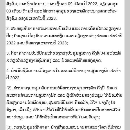
ສັງຄົມ, ແຜນງົບປະມານ, ແຜນເງິນຕາ 09 ເດືອນ ປີ 2022, ວຽກຈຸດສຸມ
03 ເດືອນ ທ້າຍປີ ແລະ ທິດທາງຈຸດສຸມຂອງແຜນພັດທະນາເສດຖະກິດ-
ສັງຄົມ ຂອງປະເທດໃນປີ 2023;
2. ສະຫລຸບຕີລາຄາສະພາບການພົ້ນເດັ່ນ ແລະ ການເຄື່ອນໄຫວວຽກງານ
ປ້ອງກັນຊາດ-ປ້ອງກັນຄວາມສະຫງົບ ແລະ ວຽກງານຕ່າງປະເທດ ປະຈໍາປີ
2022 ແລະ ທິດທາງແຜນການປີ 2023;
3. ຕີລາຄາການປະຕິບັດມະຕິຂອງກອງປະຊຸມສູນກາງ ຄັ້ງທີ 04 ສະໄໝທີ
X ກ່ຽວກັບວຽກງານຄຸ້ມຄອງ ແລະ ພັດທະນາທີ່ດິນແຫ່ງຊາດ;
4. ດໍາເນີນຊີວິດການເມືອງພາຍໃນຄະນະບໍລິຫານງານສູນກາງພັກ ປະຈໍາ
ປີ 2022;
(2). ຜ່ານກອງປະຊຸມ ຄົບຄະນະບໍລິຫານງານສູນກາງພັກ ຄັ້ງນີ້, ບັນດາ
ສະຫາຍກຳມະການສູນກາງພັກ ແລະ ຜູ້ເຂົ້າຮ່ວມກອງປະຊຸມ ໄດ້ພ້ອມກັນ
ຍົກສູງຄວາມຮັບຜິດຊອບ, ສຸມສະຕິປັນຍາ ຄົ້ນຄວ້າ, ວິໄຈ ຢ່າງກົງໄປ
ກົງມາ, ເລິກເຊິ່ງ ຕໍ່ບັນດາເນື້ອໃນທີ່ໄດ້ຍົກຂຶ້ນມາສົນທະນາປຶກສາຫາລືໃນ
ກອງປະຊຸມ ແລະ ໄດ້ຕົກລົງເປັນເອກະພາບກັນໃນລະດັບສູງ;
(3). ກອງປະຊຸມໄດ້ຕີລາຄາ ຢ່າງສັງລວມສະພາບການຂອງໂລກ ທີ່ມີການ