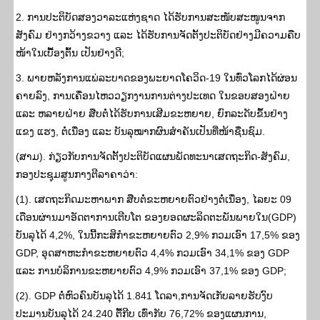
2. ການປະຕິບັດສອງວາລະແຫ່ງຊາດ ໄດ້ຮັບການສະໜັບສະໜູນຈາກ
ສັງຄົມ ຢ່າງກວ້າງຂວາງ ແລະ ໄດ້ຮັບການຈັດຕັ້ງປະຕິບັດຢ່າງມີຄວາມຄືບ
ໜ້າໃນເບື້ອງຕົ້ນ ເປັນຢ່າງດີ;
3. ພາຍຫລັງການແພ່ລະບາດຂອງພະຍາດໂຄວິດ-19 ໃນທົ່ວໂລກໄດ້ຜ່ອນ
ຄາຍລົງ, ການເຄື່ອນໄຫວວຽກງານການຕ່າງປະເທດ ໃນຂອບສອງຝ່າຍ
ແລະ ຫລາຍຝ່າຍ ສືບຕໍ່ໄດ້ຮັບການເສີມຂະຫຍາຍ, ຍົກລະດັບຂຶ້ນຢ່າງ
ແຂງ ແຮງ, ຕໍ່ເນື່ອງ ແລະ ບັນລຸໝາກຜົນສໍາຄັນເປັນທີ່ໜ້າຊື່ນຊົມ.
(ສາມ). ກ່ຽວກັບການຈັດຕັ້ງປະຕິບັດແຜນພັດທະນາເສດຖະກິດ-ສັງຄົມ,
ກອງປະຊຸມສູນກາງຕີລາຄາວ່າ:
(1). ເສດຖະກິດມະຫາພາກ ສືບຕໍ່ຂະຫຍາຍຕົວຢ່າງຕໍ່ເນື່ອງ, ໄລຍະ 09
ເດືອນຜ່ານມາອັດຕາການເຕີບໂຕ ຂອງຍອດຜະລິດຕະພັນພາຍໃນ(GDP)
ບັນລຸໄດ້ 4,2%, ໃນນີ້ກະສິກໍາຂະຫຍາຍຕົວ 2,9% ກວມເອົາ 17,5% ຂອງ
GDP, ອຸດສາຫະກໍາຂະຫຍາຍຕົວ 4,4% ກວມເອົາ 34,1% ຂອງ GDP
ແລະ ການບໍລິການຂະຫຍາຍຕົວ 4,9% ກວມເອົາ 37,1% ຂອງ GDP;
(2). GDP ຕໍ່ຫົວຄົນບັນລຸໄດ້ 1.841 ໂດລາ,ການຈັດເກັບລາຍຮັບງົບ
ປະມານບັນລຸໄດ້ 24.240 ຕື້ກີບ ເທົ່າກັບ 76,72% ຂອງແຜນການ,