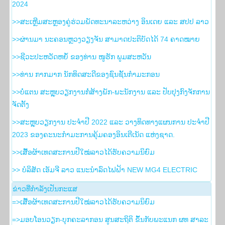
2024
>>ສະເຫຼີມສະຫຼອງຄູ່ຮ່ວມພັດທະນາລະຫວ່າງ ອິນເດຍ ແລະ ສປປ ລາວ
>>ຜ່ານມາ ນະຄອນຫຼວງວຽງຈັນ ສາມາດປະຕິບັດໄດ້ 74 ຄາດໝາຍ
>>ຊີວະປະຫວັດຫຍໍ້ ຂອງທ່ານ ໜູຮັກ ພູມສະຫວັນ
>>ທ່ານ ກາກມາກ ນັກທິດສະດີຂອງຊົນຊັ້ນກຳມະກອນ
>>ບໍ່ແຕນ ສະຫຼຸບວຽກງານກໍ່ສ້າງພັກ-ພະນັກງານ ແລະ ປັບປຸງກົງຈັກການ
ຈັດຕັ້ງ
>>ສະຫຼຸບວຽກງານ ປະຈໍາປີ 2022 ແລະ ວາງທິດທາງແຜນການ ປະຈໍາປີ
2023 ຂອງຄະນະກໍາມະການຄຸ້ມຄອງອິນເຕີເນັດ ແຫ່ງຊາດ.
>>ເສື້ອຜ້າເທດສະການປີໃໝ່ລາວໄດ້ຮັບຄວາມນິຍົມ
>> ບໍລິສັດ ເອັມຈີ ລາວ ແນະນຳລົດໄຟຟ້າ NEW MG4 ELECTRIC
ຂ່າວ​ທີ່​ກຳ​ລັງ​ເປັນ​ກະ​ແສ
=>ເສື້ອຜ້າເທດສະການປີໃໝ່ລາວໄດ້ຮັບຄວາມນິຍົມ
=>ມອບໂອນວຽກ-ບຸກຄະລາກອນ ສູນສະຖິຕິ ຂຶ້ນກັບພະແນກ ຜທ ສາລະ