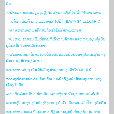
ວັນ
=>ຜ່ານມາ ນະຄອນຫຼວງວຽງຈັນ ສາມາດປະຕິບັດໄດ້ 74 ຄາດໝາຍ
=> ບໍລິສັດ ເອັມຈີ ລາວ ແນະນຳລົດໄຟຟ້າ NEW MG4 ELECTRIC
=>ທ່ານ ກາກມາກ ນັກທິດສະດີຂອງຊົນຊັ້ນກຳມະກອນ
=>ປະທານ ໄກສອນ ພົມວິຫານ ຖືເອົາການສຶກສາ ແລະ ການຮຽນຮູ້ເປັນ
ບຸລິມະສິດໃນການພັດທະນາ
=>ສະຫາຍເລຂາທິການໃຫຍ່ຕ້ອນຮັບຄະນະພົວພັນຕ່າງປະເທດສູນກາງ
ພັກກອມມູນິດຫວຽດນາມ
=>ປະທານ ສພຊ ເນັ້ນໃຫ້ເມືອງນາຊາຍທອງ ເອົາໃຈໃສ່ 10 ຂໍ້
=>ຮອງ​ປະທານ​ປະເທດ ຕ້ອນຮັບ​ການ​ເຂົ້າ​ຢ້ຽມ​ຂ່ຳນັບ​ຂອງ ທ່ານ ນາງ
ເຈືອງ ມີ ຮົວ
=>ນາຍົກລັດຖະມົນຕີ ຕ້ອນຮັບ ຄະນະຜູ້ແທນຂັ້ນສູງນະຄອນໂຮ່ຈິມິນ
=>ສະເຫຼີມສະຫຼອງວັນສ້າງຕັ້ງແຂວງ ບໍ່ແກ້ວ ຄົບຮອບ 40 ປີ ຢ່າງຄຶກຄື້ນ
=>ປະທານປະເທດ ພ້ອມຄະນະ ຢ້ຽມຢາມຊຸກຍູ້ ປະຊາຊົນ ກຸ່ມການ