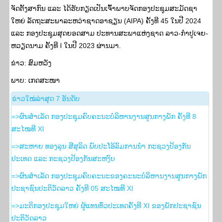
ຈັດຕັ້ງສາກົນ ແລະ ໄດ້ຮັບກຽດເປັນເຈົ້າພາບຈັດກອງປະຊຸມສະມັດຊາ
ໃຫຍ່ ລັດຖະສະພາລະຫວ່າຊາດອາຊຽນ (AIPA) ຄັ້ງທີ 45 ໃນປີ 2024
ແລະ ກອງປະຊຸມສຸດຍອດສາມ ປະທານສະພາແຫ່ງຊາດ ລາວ-ກຳປູເຈຍ-
ຫວຽດນາມ ຄັ້ງທີ I ໃນປີ 2023 ຜ່ານມາ.
ຂ່າວ: ສົມຫວັງ
ພາບ: ເກດສະໜາ
​ຂ່າວ​ໃໝ່​ລ່າ​ສຸດ 7 ອັນ​ດັບ
=>ຜົນສໍາເລັດ ກອງປະຊຸມຄົບຄະນະບໍລິຫານງານສູນກາງພັກ ຄັ້ງທີ 8
ສະໄໝທີ XI
=>ສະຫາຍ ທອງລຸນ ສີສຸລິດ ພົບປະໂອ້ລົມການນຳ ກະຊວງປ້ອງກັນ
ປະເທດ ແລະ ກະຊວງປ້ອງກັນສະຫງົບ
=>ຜົນສຳເລັດ ກອງປະຊຸມຄົບຄະນະຂອງຄະນະບໍລິຫານງານສູນກາງພັກ
ປະຊາຊົນປະຕິວັດລາວ ຄັ້ງທີ 05 ສະໄໝທີ XI
=>ມະຕິກອງປະຊຸມໃຫຍ່ ຜູ້ແທນທົ່ວປະເທດຄັ້ງທີ XI ຂອງພັກປະຊາຊົນ
ປະຕິວັດລາວ