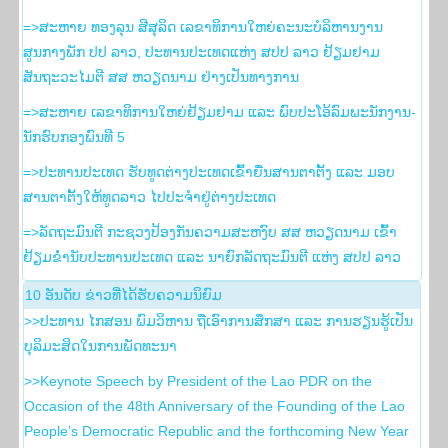
=>ສະຫາຍ ທອງລຸນ ສີສຸລິດ ເລຂາທິການໃຫຍ່ຄະນະບໍລິຫານງານ
ສູນກາງພັກ ປປ ລາວ, ປະທານປະເທດແຫ່ງ ສປປ ລາວ ຢ້ຽມຢາມ
ສັນຖະວະໄມຕີ ສສ ຫວຽດນາມ ຢ່າງເປັນທາງການ
=>ສະຫາຍ ເລຂາທິການໃຫຍ່ຢ້ຽມຢາມ ແລະ ພົບປະໂອ້ລົມພະນັກງານ-
ນັກຮົບກອງພົນທີ 5
=>ປະທານປະເທດ ຮັບທູດຕ່າງປະເທດເຂົ້າຍື່ນສານຕາຕັ້ງ ແລະ ມອບ
ສານຕາຕັ້ງໃຫ້ທູດລາວ ໄປປະຈຳຢູ່ຕ່າງປະເທດ
=>ລັດຖະມົນຕີ ກະຊວງປ້ອງກັນຄວາມສະຫງົບ ສສ ຫວຽດນາມ ເຂົ້າ
ຢ້ຽມຂໍ່ານັບປະທານປະເທດ ແລະ ນາຍົກລັດຖະມົນຕີ ແຫ່ງ ສປປ ລາວ
10 ອັນ​ດັບ ຂ່າວ​ທີ່​ໄດ້​ຮັບ​ຄວາມ​ນິ​ຍົມ
>>ປະທານ ໄກສອນ ພົມວິຫານ ຖືເອົາການສຶກສາ ແລະ ການຮຽນຮູ້ເປັນ
ບຸລິມະສິດໃນການພັດທະນາ
>>Keynote Speech by President of the Lao PDR on the
Occasion of the 48th Anniversary of the Founding of the Lao
People’s Democratic Republic and the forthcoming New Year