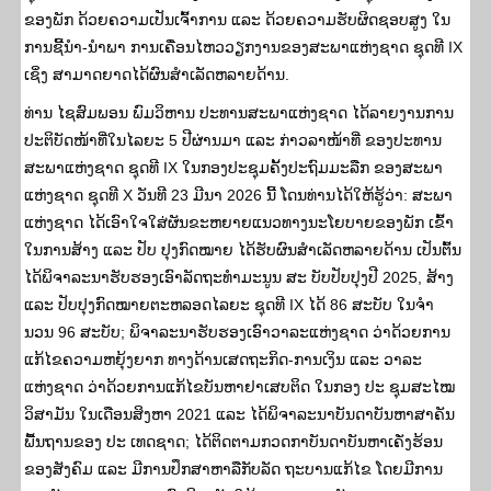
ຂອງພັກ ດ້ວຍຄວາມເປັນເຈົ້າການ ແລະ ດ້ວຍຄວາມຮັບຜິດຊອບສູງ ໃນ
ການຊີ້ນໍາ-ນໍາພາ ການເຄື່ອນໄຫວວຽກງານຂອງສະພາແຫ່ງຊາດ ຊຸດທີ IX
ເຊິ່ງ ສາມາດຍາດໄດ້ຜົນສໍາເລັດຫລາຍດ້ານ.
ທ່ານ ໄຊສົມພອນ ພົມວິຫານ ປະທານສະພາແຫ່ງຊາດ ໄດ້ລາຍງານການ
ປະຕິບັດໜ້າທີ່ໃນໄລຍະ 5 ປີຜ່ານມາ ແລະ ກ່າວລາໜ້າທີ່ ຂອງປະທານ
ສະພາແຫ່ງຊາດ ຊຸດທີ IX ໃນກອງປະຊຸມຄັ້ງປະຖົມມະລືກ ຂອງສະພາ
ແຫ່ງຊາດ ຊຸດທີ X ວັນທີ 23 ມີນາ 2026 ນີ້ ໂດນທ່ານໄດ້ໃຫ້ຮູ້ວ່າ: ສະພາ
ແຫ່ງຊາດ ໄດ້ເອົາໃຈໃສ່ຜັນຂະຫຍາຍແນວທາງນະໂຍບາຍຂອງພັກ ເຂົ້າ
ໃນການສ້າງ ແລະ ປັບ ປຸງກົດໝາຍ ໄດ້ຮັບຜົນສໍາເລັດຫລາຍດ້ານ ເປັນຕົ້ນ
ໄດ້ພິຈາລະນາຮັບຮອງເອົາລັດຖະທຳມະນູນ ສະ ບັບປັບປຸງປີ 2025, ສ້າງ
ແລະ ປັບປຸງກົດໝາຍຕະຫລອດໄລຍະ ຊຸດທີ IX ໄດ້ 86 ສະບັບ ໃນຈໍາ
ນວນ 96 ສະບັບ; ພິຈາລະນາຮັບຮອງເອົາວາລະແຫ່ງຊາດ ວ່າດ້ວຍການ
ແກ້ໄຂຄວາມຫຍຸ້ງຍາກ ທາງດ້ານເສດຖະກິດ-ການເງິນ ແລະ ວາລະ
ແຫ່ງຊາດ ວ່າດ້ວຍການແກ້ໄຂບັນຫາຢາເສບຕິດ ໃນກອງ ປະ ຊຸມສະໄໝ
ວິສາມັນ ໃນເດືອນສິງຫາ 2021 ແລະ ໄດ້ພິຈາລະນາບັນດາບັນຫາສາຄັນ
ພື້ນຖານຂອງ ປະ ເທດຊາດ; ໄດ້ຕິດຕາມກວດກາບັນດາບັນຫາເຄັ່ງຮ້ອນ
ຂອງສັງຄົມ ແລະ ມີການປຶກສາຫາລືກັບລັດ ຖະບານແກ້ໄຂ ໂດຍມີການ