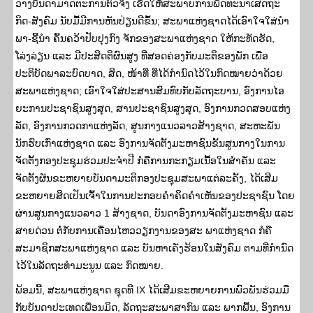
ວາງບັນດາມາດຕະການຕົວຈິງ ເຮັດໃຫ້ສະພາບການພັດທະນາເສດຖະ
ກິດ-ສັງຄົມ ນັບມື້ມີການຫັນປ່ຽນດີຂຶ້ນ; ສະພາແຫ່ງຊາດໄດ້ເອົາໃຈໃສ່ນໍາ
ພາ-ຊີ້ນໍາ ຄົ້ນຄວ້າປັບປຸງກົງ ຈັກຂອງສະພາແຫ່ງຊາດ ໃຫ້ກະທັດຮັດ,
ໂລ່ງລ່ຽນ ແລະ ມີປະສິດຕິຜົນສູງ ທີ່ສອດຄ່ອງກັບມະຕິຂອງພັກ ເພື່ອ
ປະຕິບັດພາລະບົດບາດ, ສິດ, ໜ້າທີ່ ທີ່ໄດ້ກຳນົດໄວ້ໃນກົດໝາຍວ່າດ້ວຍ
ສະພາແຫ່ງຊາດ; ເອົາໃຈໃສ່ປະສານສົມທົບກັບລັດຖະບານ, ອົງການໄອ
ຍະການປະຊາຊົນສູງສຸດ, ສານປະຊາຊົນສູງສຸດ, ອົງການກວດສອບແຫ່ງ
ລັດ, ອົງການກວດກາແຫ່ງລັດ, ສູນກາງແນວລາວສ້າງຊາດ, ສະຫະພັນ
ນັກຮົບເກົ່າແຫ່ງຊາດ ແລະ ອົງການຈັດຕັ້ງມະຫາຊົນຂັ້ນສູນກາງໃນການ
ຈັດຕັ້ງກອງປະຊຸມຮ່ວມປະຈໍາປີ ກໍຄືການກະກຽມເນື້ອໃນສໍາຄັນ ແລະ
ຈັດຕັ້ງຜັນຂະຫຍາຍບັນດາມະຕິກອງປະຊຸມສະພາແຕ່ລະຄັ້ງ, ໄດ້ເສີມ
ຂະຫຍາຍສິດເປັນເຈົ້າໃນການປະກອບຄໍາຄິດຄໍາເຫັນຂອງປະຊາຊົນ ໂດຍ
ຜ່ານສູນກາງແນວລາວ 1 ສ້າງຊາດ, ບັນດາອົງການຈັດຕັ້ງມະຫາຊົນ ແລະ
ສາຍດ່ວນ ຕໍ່ກັບການເຄື່ອນໄຫວວຽກງານຂອງສະ ພາແຫ່ງຊາດ ກໍຄື
ສະມາຊິກສະພາແຫ່ງຊາດ ແລະ ບັນຫາເຄັ່ງຮ້ອນໃນສັງຄົມ ຕາມທີ່ກຳນົດ
ໄວ້ໃນລັດຖະທຳມະນູນ ແລະ ກົດໝາຍ.
ພ້ອມນີ້, ສະພາແຫ່ງຊາດ ຊຸດທີ IX ໄດ້ເສີມຂະຫຍາຍການພົວພັນຮ່ວມມື
ກັບບັນດາປະເທດເພື່ອນມິດ, ລັດຖະສະພາສາກົນ ແລະ ພາກພື້ນ, ອົງການ