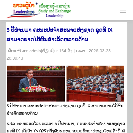
5 ປີຜ່ານມາ ຄະນະປະຈໍາສະພາແຫ່ງຊາດ ຊຸດທີ IX
ສາມາດຍາດໄດ້ຜົນສໍາເລັດຫລາຍດ້ານ
​ເຜີຍ​ແຜ່​ໂດຍ: admin|ຢ້ຽມ​ຊົມ: 164 ຄັ້ງ | ເວ​ລາ | 2026-03-23
20:39:43
5 ປີຜ່ານມາ ຄະນະປະຈໍາສະພາແຫ່ງຊາດ ຊຸດທີ IX ສາມາດຍາດໄດ້ຜົນ
ສໍາເລັດຫລາຍດ້ານ
ຂປລ. ຕະຫລອດໄລຍະເວລາ 5 ປີຜ່ານມາ, ຄະນະປະຈຳສະພາແຫ່ງຊາດ
ຊຸດທີ IX ໄດ້ເອົາ ໃຈໃສ່ຈັດຕັ້ງຜັນຂະຫຍາຍມະຕິກອງປະຊຸມໃຫຍ່ຄັ້ງທີ XI