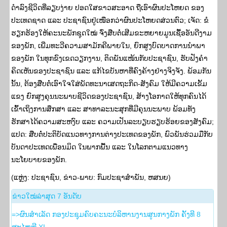
ດຳລົງຊີວິດທີ່ລຽບງ່າຍ ປອດໃສຂາວສະອາດ ຖືເອົາຜົນປະໂຫຍດ ຂອງ
ປະເທດຊາດ ແລະ ປະຊາຊົນຢູ່ເໜືອກວ່າຜົນປະໂຫຍດສ່ວນຕົວ; ເຈັດ: ຂໍ
ຮຽກຮ້ອງໃຫ້ຄະນະພັກຊຸດໃໝ່ ຈົ່ງສືບຕໍ່ເສີມຂະຫຍາຍມູນເຊື້ອອັນດີງາມ
ຂອງພັກ, ເພີ່ມທະວີຄວາມສາມັກຄີພາຍໃນ, ຍົກສູງບົດບາດການນຳພາ
ຂອງພັກ ໃນທຸກຂົງເຂດວຽກງານ, ຕິດພັນແໜ້ນກັບປະຊາຊົນ, ຮັບຟັງຄຳ
ຄິດເຫັນຂອງປະຊາຊົນ ແລະ ແກ້ໄຂບັນຫາທີ່ຄົງຄ້າງຢ່າງຈິງຈັງ. ພ້ອມກັນ
ນັ້ນ, ຕ້ອງສືບຕໍ່ເອົາໃຈໃສ່ພັດທະນາເສດຖະກິດ-ສັງຄົມ ໃຫ້ມີຄວາມເຂັ້ມ
ແຂງ ຍົກສູງຄຸນນະພາບຊີວິດຂອງປະຊາຊົນ, ສ້າງໂອກາດໃຫ້ທຸກຄົນໄດ້
ເຂົ້າເຖິງການສຶກສາ ແລະ ສາທາລະນະສຸກທີ່ມີຄຸນນະພາບ ພ້ອມທັງ
ຮັກສາໄດ້ຄວາມສະຫງົບ ແລະ ຄວາມເປັນລະບຽບຮຽບຮ້ອຍຂອງສັງຄົມ;
ແປດ: ສືບຕໍ່ປະຕິບັດແນວທາງການຕ່າງປະເທດຂອງພັກ, ພົວພັນຮ່ວມມືກັບ
ບັນດາປະເທດເພື່ອນມິດ ໃນພາກພື້ນ ແລະ ໃນໂລກຕາມແນວທາງ
ນະໂຍບາຍຂອງພັກ.
(ແຫຼ່ງ: ປະ​ຊາ​ຊົນ, ຂ່າວ-ພາບ: ກົມປະຊາສຳພັນ, ຫສນຍ)
​ຂ່າວ​ໃໝ່​ລ່າ​ສຸດ 7 ອັນ​ດັບ
=>ຜົນສໍາເລັດ ກອງປະຊຸມຄົບຄະນະບໍລິຫານງານສູນກາງພັກ ຄັ້ງທີ 8
ສະໄໝທີ XI