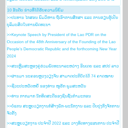
10 ອັນ​ດັບ ຂ່າວ​ທີ່​ໄດ້​ຮັບ​ຄວາມ​ນິ​ຍົມ
>>ປະທານ ໄກສອນ ພົມວິຫານ ຖືເອົາການສຶກສາ ແລະ ການຮຽນຮູ້ເປັນ
ບຸລິມະສິດໃນການພັດທະນາ
>>Keynote Speech by President of the Lao PDR on the
Occasion of the 48th Anniversary of the Founding of the Lao
People’s Democratic Republic and the forthcoming New Year
2024
>>ສະເຫຼີມສະຫຼອງຄູ່ຮ່ວມພັດທະນາລະຫວ່າງ ອິນເດຍ ແລະ ສປປ ລາວ
>>ຜ່ານມາ ນະຄອນຫຼວງວຽງຈັນ ສາມາດປະຕິບັດໄດ້ 74 ຄາດໝາຍ
>>ຊີວະປະຫວັດຫຍໍ້ ຂອງທ່ານ ໜູຮັກ ພູມສະຫວັນ
>>ທ່ານ ກາກມາກ ນັກທິດສະດີຂອງຊົນຊັ້ນກຳມະກອນ
>>ບໍ່ແຕນ ສະຫຼຸບວຽກງານກໍ່ສ້າງພັກ-ພະນັກງານ ແລະ ປັບປຸງກົງຈັກການ
ຈັດຕັ້ງ
>>ສະຫຼຸບວຽກງານ ປະຈໍາປີ 2022 ແລະ ວາງທິດທາງແຜນການ ປະຈໍາປີ