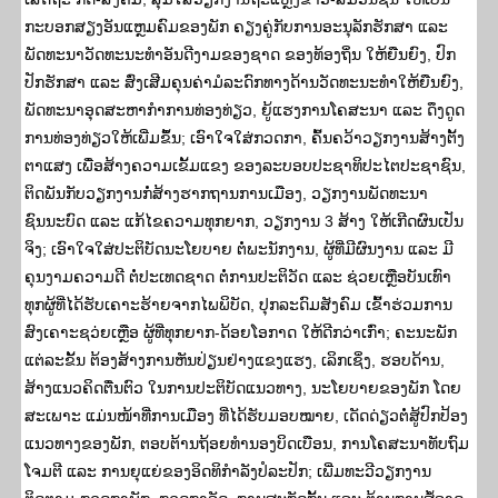
ກະບອກສຽງອັນແຫຼມຄົມຂອງພັກ ຄຽງຄູ່ກັບການອະນຸລັກຮັກສາ ແລະ
ພັດທະນາວັດທະນະທຳອັນດີງາມຂອງຊາດ ຂອງທ້ອງຖິ່ນ ໃຫ້ຍືນຍົງ, ປົກ
ປັກຮັກສາ ແລະ ສົ່ງເສີມຄຸນຄ່າມໍລະດົກທາງດ້ານວັດທະນະທຳໃຫ້ຍືນຍົງ,
ພັດທະນາອຸດສະຫາກຳການທ່ອງທ່ຽວ, ຍູ້ແຮງການໂຄສະນາ ແລະ ດຶງດູດ
ການທ່ອງທ່ຽວໃຫ້ເພີ່ມຂຶ້ນ; ເອົາໃຈໃສ່ກວດກາ, ຄົ້ນຄວ້າວຽກງານສ້າງຕັ້ງ
ຕາແສງ ເພື່ອສ້າງຄວາມເຂັ້ມແຂງ ຂອງລະບອບປະຊາທິປະໄຕປະຊາຊົນ,
ຕິດພັນກັບວຽກງານກໍ່ສ້າງຮາກຖານການເມືອງ, ວຽກງານພັດທະນາ
ຊົນນະບົດ ແລະ ແກ້ໄຂຄວາມທຸກຍາກ, ວຽກງານ 3 ສ້າງ ໃຫ້ເກີດຜົນເປັນ
ຈິງ; ເອົາໃຈໃສ່ປະຕິບັດນະໂຍບາຍ ຕໍ່ພະນັກງານ, ຜູ້ທີ່ມີຜົນງານ ແລະ ມີ
ຄຸນງາມຄວາມດີ ຕໍ່ປະເທດຊາດ ຕໍ່ການປະຕິວັດ ແລະ ຊ່ວຍເຫຼືອບັນເທົາ
ທຸກຜູ້ທີ່ໄດ້ຮັບເຄາະຮ້າຍຈາກໄພພິບັດ, ປຸກລະດົມສັງຄົມ ເຂົ້າຮ່ວມການ
ສົງເຄາະຊວ່ຍເຫຼືອ ຜູ້ທີ່ທຸກຍາກ-ດ້ອຍໂອກາດ ໃຫ້ດີກວ່າເກົ່າ; ຄະນະພັກ
ແຕ່ລະຂັ້ນ ຕ້ອງສ້າງການຫັນປ່ຽນຢ່າງແຂງແຮງ, ເລິກເຊິ່ງ, ຮອບດ້ານ,
ສ້າງແນວຄິດຕື່ນຕົວ ໃນການປະຕິບັດແນວທາງ, ນະໂຍບາຍຂອງພັກ ໂດຍ
ສະເພາະ ແມ່ນໜ້າທີ່ການເມືອງ ທີ່ໄດ້ຮັບມອບໝາຍ, ເດັດດ່ຽວຕໍ່ສູ້ປົກປ້ອງ
ແນວທາງຂອງພັກ, ຕອບຕ້ານຖ້ອຍທຳນອງບິດເບືອນ, ການໂຄສະນາທັບຖົມ
ໂຈມຕີ ແລະ ການຍຸແຍ່ຂອງອິດທິກຳລັງປໍລະປັກ; ເພີ່ມທະວີວຽກງານ