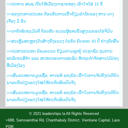
=>ປະທານ ສພຊ ເນັ້ນໃຫ້ເມືອງນາຊາຍທອງ ເອົາໃຈໃສ່ 10 ຂໍ້
=>ຮອງ​ປະທານ​ປະເທດ ຕ້ອນຮັບ​ການ​ເຂົ້າ​ຢ້ຽມ​ຂ່ຳນັບ​ຂອງ ທ່ານ ນາງ
ເຈືອງ ມີ ຮົວ
=>ນາຍົກລັດຖະມົນຕີ ຕ້ອນຮັບ ຄະນະຜູ້ແທນຂັ້ນສູງນະຄອນໂຮ່ຈິມິນ
=>ສະເຫຼີມສະຫຼອງວັນສ້າງຕັ້ງແຂວງ ບໍ່ແກ້ວ ຄົບຮອບ 40 ປີ ຢ່າງຄຶກຄື້ນ
=>ປະທານປະເທດ ພ້ອມຄະນະ ຢ້ຽມຢາມຊຸກຍູ້ ປະຊາຊົນ ກຸ່ມການ
ຜະລິດກະສິກຳ ແລະ ສະຫະກອນການຜະລິດ ຫັດຖະກຳຈັກສານໄມ້ປ່ອງ
ທີ່ເມືອງໂຂງ
=>ເສີມຂະຫຍາຍມູນເຊື້ອ, ທາດແທ້ ຂອງພັກ ເຂົ້າໃນການຈັດຕັ້ງປະຕິບັດ
ພາລະກິດປ່ຽນແປງໃໝ່ໃຫ້ປະກົດຜົນເປັນຈິງ
=>ເສີມຂະຫຍາຍມູນເຊື້ອ, ທາດແທ້ ຂອງພັກ ເຂົ້າໃນການຈັດຕັ້ງປະຕິບັດ
ພາລະກິດປ່ຽນແປງໃໝ່ໃຫ້ປະກົດຜົນເປັນຈິງ
© 2021 leaderships.la All Rights Reserved
+688, Samsaenthai Rd, Chanthabuly District, Vientiane Capital, Laos
PDR.