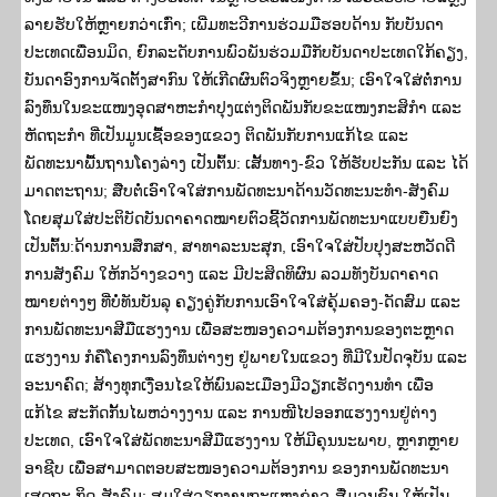
ລາຍຮັບໃຫ້ຫຼາຍກວ່າເກົ່າ; ເພີ່ມທະວີການຮ່ວມມືຮອບດ້ານ ກັບບັນດາ
ປະເທດເພື່ອນມິດ, ຍົກລະດັບການພົວພັນຮ່ວມມືກັບບັນດາປະເທດໃກ້ຄຽງ,
ບັນດາອົງການຈັດຕັ້ງສາກົນ ໃຫ້ເກີດຜົນຕົວຈິງຫຼາຍຂຶ້ນ; ເອົາໃຈໃສ່ຕໍ່ການ
ລົງທຶນໃນຂະແໜງອຸດສາຫະກໍາປຸງແຕ່ງຕິດພັນກັບຂະແໜງກະສິກຳ ແລະ
ຫັດຖະກໍາ ທີ່ເປັນມູນເຊື້ອຂອງແຂວງ ຕິດພັນກັບການແກ້ໄຂ ແລະ
ພັດທະນາພື້ນຖານໂຄງລ່າງ ເປັນຕົ້ນ: ເສັ້ນທາງ-ຂົວ ໃຫ້ຮັບປະກັນ ແລະ ໄດ້
ມາດຕະຖານ; ສືບຕໍ່ເອົາໃຈໃສ່ການພັດທະນາດ້ານວັດທະນະທໍາ-ສັງຄົມ
ໂດຍສຸມໃສ່ປະຕິບັດບັນດາຄາດໝາຍຕົວຊີ້ວັດການພັດທະນາແບບຍືນຍົງ
ເປັນຕົ້ນ:ດ້ານການສຶກສາ, ສາທາລະນະສຸກ, ເອົາໃຈໃສ່ປັບປຸງສະຫວັດດີ
ການສັງຄົມ ໃຫ້ກວ້າງຂວາງ ແລະ ມີປະສິດທິຜົນ ລວມທັງບັນດາຄາດ
ໝາຍຕ່າງໆ ທີ່ບໍ່ທັນບັນລຸ ຄຽງຄູ່ກັບການເອົາໃຈໃສ່ຄຸ້ມຄອງ-ດັດສົມ ແລະ
ການພັດທະນາສີມືແຮງງານ ເພື່ອສະໜອງຄວາມຕ້ອງການຂອງຕະຫຼາດ
ແຮງງານ ກໍຄືໂຄງການລົງທຶນຕ່າງໆ ຢູ່ພາຍໃນແຂວງ ທີ່ມີໃນປັດຈຸບັນ ແລະ
ອະນາຄົດ; ສ້າງທຸກເງື່ອນໄຂໃຫ້ພົນລະເມືອງມີວຽກເຮັດງານທຳ ເພື່ອ
ແກ້ໄຂ ສະກັດກັ້ນໄພຫວ່າງງານ ແລະ ການໜີໄປອອກແຮງງານຢູ່ຕ່າງ
ປະເທດ, ເອົາໃຈໃສ່ພັດທະນາສີມືແຮງງານ ໃຫ້ມີຄຸນນະພາບ, ຫຼາກຫຼາຍ
ອາຊີບ ເພື່ອສາມາດຕອບສະໜອງຄວາມຕ້ອງການ ຂອງການພັດທະນາ
ເສດຖະ ກິດ-ສັງຄົມ; ສຸມໃສ່ວຽກງານຖະແຫຼງຂ່າວ-ສື່ມວນຊົນ ໃຫ້ເປັນ