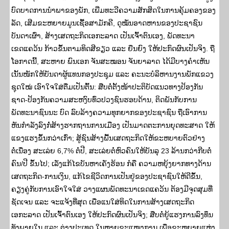
ບົດບາດການນຳພາຂອງພັກ, ເພີ່ມທະວີຄວາມສັກສິດໃນການຄຸ້ມຄອງຂອງ
ລັດ, ເສີມຂະຫຍາຍມູນເຊື້ອສາມັກຄີ, ດຸໝັ່ນອາດຫານຂອງປະຊາຊົນ
ບັນດາເຜົ່າ, ສ້າງເສດຖະກິດເອກະລາດ ເປັນເຈົ້າຕົນເອງ, ພັດທະນາ
ເຂດແຄວ້ນ ກ້າວຂຶ້ນຕາມທິດສີຂຽວ ແລະ ຍືນຍົງ ໃຫ້ປະກົດຜົນເປັນຈິງ. ຖື
ໂອກາດນີ້, ສະຫາຍ ພົນເອກ ຈັນສະໝອນ ຈັນຍາລາດ ໄດ້ມີບາງຄໍາເຫັນ
ເນັ້ນໜັກໃຫ້ບັນດາຜູ້ແທນກອງປະຊຸມ ແລະ ຄະນະບໍລິຫານງານພັກແຂວງ
ຊຸດໃໝ່ ເອົາໃຈໃສ່ຕື່ມເປັນຕົ້ນ: ສືບຕໍ່ຕັ້ງໜ້າປະຕິບັດແນວທາງປ້ອງກັນ
ຊາດ-ປ້ອງກັນຄວາມສະຫງົບທົ່ວປວງຊົນຮອບດ້ານ, ຕິດພັນກັບການ
ພັດທະນາຊົນນະ ບົດ ລົບລ້າງຄວາມທຸກຍາກຂອງປະຊາຊົນ ຖືເອົາການ
ຫັນກຳລັງລົງກໍ່ສ້າງຮາກຖານການເມືອງ ເປັນມາດຕະການຍຸດທະສາດ ໃຫ້
ແຂງແຮງຂຶ້ນກວ່າເກົ່າ; ສູ້ຊົນສ້າງພື້ນເສດຖະກິດໃຫ້ຂະຫບາຍຕົວຢ່າງ
ຕໍ່ເນື່ອງ ສະເລ່ຍ 6,7% ຕໍ່ປີ, ສະເລ່ຍຕໍ່ຫົວຄົນໃຫ້ບັນລຸ 23 ລ້ານກວ່າກີບຕໍ່
ຄົນ/ປີ ຂຶ້ນໄປ; ເລັ່ງແກ້ໄຂບັນຫາເຄັ່ງຮ້ອນ ກໍຄື ຄວາມຫຍຸ້ງຍາກທາງດ້ານ
ເສດຖະກິດ-ການເງິນ, ແກ້ໄຂຊີວິດການເປັນຢູ່ຂອງປະຊາຊົນໃຫ້ດີຂຶ້ນ,
ຄຽງຄູ່ກັບການເອົາໃຈໃສ່ ວາງແຜນພັດທະນາເຂດແຄວ້ນ ຕ້ອງມີຈຸດສຸມທີ່
ຊັດເຈນ ແລະ ຈະແຈ້ງທີ່ສຸດ ເພື່ອແນໃສ່ທິດໃນການສ້າງເສດຖະກິດ
ເອກະລາດ ເປັນເຈົ້າຕົນເອງ ໃຫ້ປະກົດຜົນເປັນຈິງ; ສືບຕໍ່ຍູ້ແຮງການລົງທຶນ
ທັງພາຍໃນ ແລະ ຕ່າງປະເທດ ໃນຫຼາຍຂະແໜງການ ເພື່ອຂະຫຍາຍແຫຼ່ງ