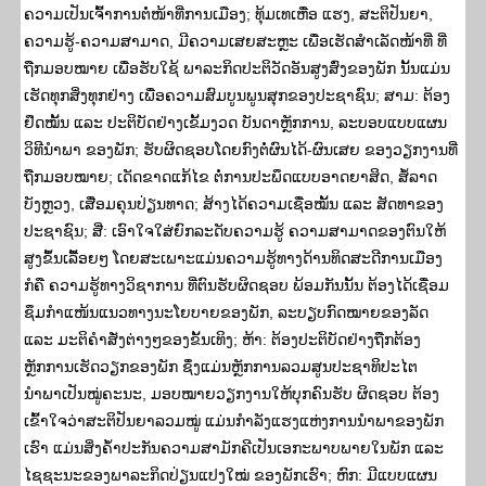
ຄວາມເປັນເຈົ້າການຕໍ່ໜ້າທີ່ການເມືອງ; ທຸ້ມເທເຫື່ອ ແຮງ, ສະຕິປັນຍາ,
ຄວາມຮູ້-ຄວາມສາມາດ, ມີຄວາມເສຍສະຫຼະ ເພື່ອເຮັດສຳເລັດໜ້າທີ່ ທີ່
ຖືກມອບໝາຍ ເພື່ອຮັບໃຊ້ ພາລະກິດປະຕິວັດອັນສູງສົ່ງຂອງພັກ ນັ້ນແມ່ນ
ເຮັດທຸກສິ່ງທຸກຢ່າງ ເພື່ອຄວາມສົມບູນພູນສຸກຂອງປະຊາຊົນ; ສາມ: ຕ້ອງ
ຢຶດໝັ້ນ ແລະ ປະຕິບັດຢ່າງເຂັ້ມງວດ ບັນດາຫຼັກການ, ລະບອບແບບແຜນ
ວິທີນຳພາ ຂອງພັກ; ຮັບຜິດຊອບໂດຍກົງຕໍ່ຜົນໄດ້-ຜົນເສຍ ຂອງວຽກງານທີ່
ຖືກມອບໝາຍ; ເດັດຂາດແກ້ໄຂ ຕໍ່ການປະພຶດແບບອາດຍາສິດ, ສໍ້ລາດ
ບັງຫຼວງ, ເສື່ອມຄຸນປ່ຽນທາດ; ສ້າງໄດ້ຄວາມເຊື່ອໝັ້ນ ແລະ ສັດທາຂອງ
ປະຊາຊົນ; ສີ່: ເອົາໃຈໃສ່ຍົກລະດັບຄວາມຮູ້ ຄວາມສາມາດຂອງຕົນໃຫ້
ສູງຂຶ້ນເລື້ອຍໆ ໂດຍສະເພາະແມ່ນຄວາມຮູ້ທາງດ້ານທິດສະດີການເມືອງ
ກໍຄື ຄວາມຮູ້ທາງວິຊາການ ທີ່ຕົນຮັບຜິດຊອບ ພ້ອມກັນນັ້ນ ຕ້ອງໄດ້ເຊື່ອມ
ຊຶມກຳແໜ້ນແນວທາງນະໂຍບາຍຂອງພັກ, ລະບຽບກົດໝາຍຂອງລັດ
ແລະ ມະຕິຄຳສັ່ງຕ່າງໆຂອງຂັ້ນເທິງ; ຫ້າ: ຕ້ອງປະຕິບັດຢ່າງຖືກຕ້ອງ
ຫຼັກການເຮັດວຽກຂອງພັກ ຊຶ່ງແມ່ນຫຼັກການລວມສູນປະຊາທິປະໄຕ
ນຳພາເປັນໝູ່ຄະນະ, ມອບໝາຍວຽກງານໃຫ້ບຸກຄົນຮັບ ຜິດຊອບ ຕ້ອງ
ເຂົ້າໃຈວ່າສະຕິປັນຍາລວມໝູ່ ແມ່ນກຳລັງແຮງແຫ່ງການນຳພາຂອງພັກ
ເຮົາ ແມ່ນສິ່ງຄໍ້າປະກັນຄວາມສາມັກຄີເປັນເອກະພາບພາຍໃນພັກ ແລະ
ໄຊຊະນະຂອງພາລະກິດປ່ຽນແປງໃໝ່ ຂອງພັກເຮົາ; ຫົກ: ມີແບບແຜນ