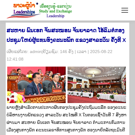
ສະຫາຍ ພົນເອກ ຈັນສະໝອນ ຈັນຍາລາດ ໂອ້ລົມຕໍ່ກອງ
ປະຊຸມໃຫຍ່ຜູ້ແທນອົງຄະນະພັກ ແຂວງສາລະວັນ ຄັ້ງທີ X
​ເຜີຍ​ແຜ່​ໂດຍ: admin|ຢ້ຽມ​ຊົມ: 146 ຄັ້ງ | ເວ​ລາ | 2025-08-22
12:41:08
ພາຍຫຼັງສໍາເລັດການປະກາດຜົນກອງປະຊຸມຄັ້ງປະຖົມມະລືກ ຂອງຄະນະ
ບໍລິຫານງານພັກແຂວງ ສາລະວັນ ສະໄໝທີ X ໃນຕອນເຊົ້າວັນທີ 7 ສິງຫາ
ຜ່ານມາ ສະຫາຍ ພົນເອກ ຈັນສະໝອນ ຈັນຍາລາດ ກໍາມະການກົມການ
ເມືອງສູນກາງພັກ ຄະນະເລຂາທິການສູນກາງພັກ ຮອງນາຍົກລັດຖະມົນຕີ