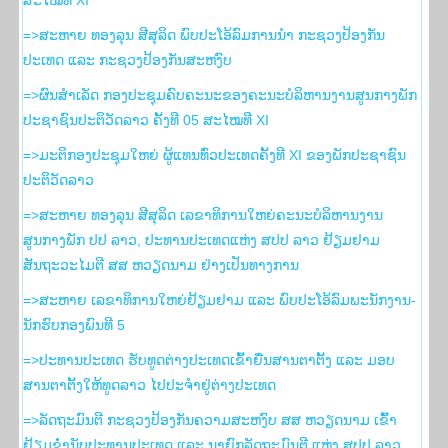
=>ສະຫາຍ ທອງລຸນ ສີສຸລິດ ພົບປະໂອ້ລົມການນຳ ກະຊວງປ້ອງກັນ
ປະເທດ ແລະ ກະຊວງປ້ອງກັນສະຫງົບ
=>ຜົນສຳເລັດ ກອງປະຊຸມຄົບຄະນະຂອງຄະນະບໍລິຫານງານສູນກາງພັກ
ປະຊາຊົນປະຕິວັດລາວ ຄັ້ງທີ 05 ສະໄໝທີ XI
=>ມະຕິກອງປະຊຸມໃຫຍ່ ຜູ້ແທນທົ່ວປະເທດຄັ້ງທີ XI ຂອງພັກປະຊາຊົນ
ປະຕິວັດລາວ
=>ສະຫາຍ ທອງລຸນ ສີສຸລິດ ເລຂາທິການໃຫຍ່ຄະນະບໍລິຫານງານ
ສູນກາງພັກ ປປ ລາວ, ປະທານປະເທດແຫ່ງ ສປປ ລາວ ຢ້ຽມຢາມ
ສັນຖະວະໄມຕີ ສສ ຫວຽດນາມ ຢ່າງເປັນທາງການ
=>ສະຫາຍ ເລຂາທິການໃຫຍ່ຢ້ຽມຢາມ ແລະ ພົບປະໂອ້ລົມພະນັກງານ-
ນັກຮົບກອງພົນທີ 5
=>ປະທານປະເທດ ຮັບທູດຕ່າງປະເທດເຂົ້າຍື່ນສານຕາຕັ້ງ ແລະ ມອບ
ສານຕາຕັ້ງໃຫ້ທູດລາວ ໄປປະຈຳຢູ່ຕ່າງປະເທດ
=>ລັດຖະມົນຕີ ກະຊວງປ້ອງກັນຄວາມສະຫງົບ ສສ ຫວຽດນາມ ເຂົ້າ
ຢ້ຽມຂໍ່ານັບປະທານປະເທດ ແລະ ນາຍົກລັດຖະມົນຕີ ແຫ່ງ ສປປ ລາວ