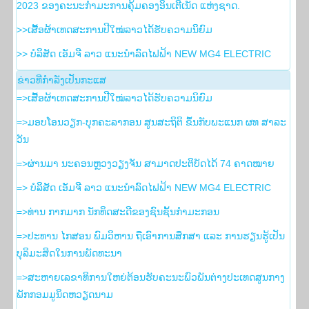
2023 ຂອງຄະນະກໍາມະການຄຸ້ມຄອງອິນເຕີເນັດ ແຫ່ງຊາດ.
>>ເສື້ອຜ້າເທດສະການປີໃໝ່ລາວໄດ້ຮັບຄວາມນິຍົມ
>> ບໍລິສັດ ເອັມຈີ ລາວ ແນະນຳລົດໄຟຟ້າ NEW MG4 ELECTRIC
ຂ່າວ​ທີ່​ກຳ​ລັງ​ເປັນ​ກະ​ແສ
=>ເສື້ອຜ້າເທດສະການປີໃໝ່ລາວໄດ້ຮັບຄວາມນິຍົມ
=>ມອບໂອນວຽກ-ບຸກຄະລາກອນ ສູນສະຖິຕິ ຂຶ້ນກັບພະແນກ ຜທ ສາລະ
ວັນ
=>ຜ່ານມາ ນະຄອນຫຼວງວຽງຈັນ ສາມາດປະຕິບັດໄດ້ 74 ຄາດໝາຍ
=> ບໍລິສັດ ເອັມຈີ ລາວ ແນະນຳລົດໄຟຟ້າ NEW MG4 ELECTRIC
=>ທ່ານ ກາກມາກ ນັກທິດສະດີຂອງຊົນຊັ້ນກຳມະກອນ
=>ປະທານ ໄກສອນ ພົມວິຫານ ຖືເອົາການສຶກສາ ແລະ ການຮຽນຮູ້ເປັນ
ບຸລິມະສິດໃນການພັດທະນາ
=>ສະຫາຍເລຂາທິການໃຫຍ່ຕ້ອນຮັບຄະນະພົວພັນຕ່າງປະເທດສູນກາງ
ພັກກອມມູນິດຫວຽດນາມ