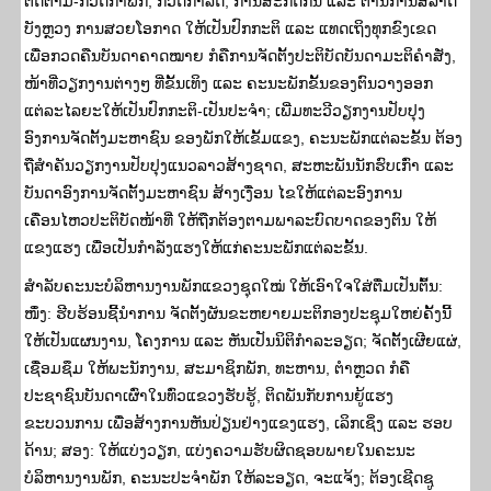
ຕິດຕາມ-ກວດກາພັກ, ກວດກາລັດ, ການສະກັດກັ້ນ ແລະ ຕ້ານການສໍ້ລາດ
ບັງຫຼວງ ການສວຍໂອກາດ ໃຫ້ເປັນປົກກະຕິ ແລະ ແທດເຖິງທຸກຂົງເຂດ
ເພື່ອກວດຄືນບັນດາຄາດໝາຍ ກໍຄືການຈັດຕັ້ງປະຕິບັດບັນດາມະຕິຄຳສັ່ງ,
ໜ້າທີ່ວຽກງານຕ່າງໆ ທີ່ຂັ້ນເທິງ ແລະ ຄະນະພັກຂັ້ນຂອງຕົນວາງອອກ
ແຕ່ລະໄລຍະໃຫ້ເປັນປົກກະຕິ-ເປັນປະຈຳ; ເພີ່ມທະວີວຽກງານປັບປຸງ
ອົງການຈັດຕັ້ງມະຫາຊົນ ຂອງພັກໃຫ້ເຂັ້ມແຂງ, ຄະນະພັກແຕ່ລະຂັ້ນ ຕ້ອງ
ຖືສຳຄັນວຽກງານປັບປຸງແນວລາວສ້າງຊາດ, ສະຫະພັນນັກຮົບເກົ່າ ແລະ
ບັນດາອົງການຈັດຕັ້ງມະຫາຊົນ ສ້າງເງື່ອນ ໄຂໃຫ້ແຕ່ລະອົງການ
ເຄື່ອນໄຫວປະຕິບັດໜ້າທີ່ ໃຫ້ຖືກຕ້ອງຕາມພາລະບົດບາດຂອງຕົນ ໃຫ້
ແຂງແຮງ ເພື່ອເປັນກຳລັງແຮງໃຫ້ແກ່ຄະນະພັກແຕ່ລະຂັ້ນ.
ສໍາລັບຄະນະບໍລິຫານງານພັກແຂວງຊຸດໃໝ່ ໃຫ້ເອົາໃຈໃສ່ຕື່ມເປັນຕົ້ນ:
ໜຶ່ງ: ຮີບຮ້ອນຊີ້ນຳການ ຈັດຕັ້ງຜັນຂະຫຍາຍມະຕິກອງປະຊຸມໃຫຍ່ຄັ້ງນີ້
ໃຫ້ເປັນແຜນງານ, ໂຄງການ ແລະ ຫັນເປັນນິຕິກຳລະອຽດ; ຈັດຕັ້ງເຜີຍແຜ່,
ເຊື່ອມຊຶມ ໃຫ້ພະນັກງານ, ສະມາຊິກພັກ, ທະຫານ, ຕຳຫຼວດ ກໍຄື
ປະຊາຊົນບັນດາເຜົ່າໃນທົ່ວແຂວງຮັບຮູ້, ຕິດພັນກັບການຍູ້ແຮງ
ຂະບວນການ ເພື່ອສ້າງການຫັນປ່ຽນຢ່າງແຂງແຮງ, ເລິກເຊິ່ງ ແລະ ຮອບ
ດ້ານ; ສອງ: ໃຫ້ແບ່ງວຽກ, ແບ່ງຄວາມຮັບຜິດຊອບພາຍໃນຄະນະ
ບໍລິຫານງານພັກ, ຄະນະປະຈຳພັກ ໃຫ້ລະອຽດ, ຈະແຈ້ງ; ຕ້ອງເຊີດຊູ