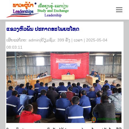
ແຂວງຫົວພັນ ປະກາດອະໄພຍະໂທດ
​ເຜີຍ​ແຜ່​ໂດຍ: admin|ຢ້ຽມ​ຊົມ: 399 ຄັ້ງ | ເວ​ລາ | 2025-05-04
08:03:11