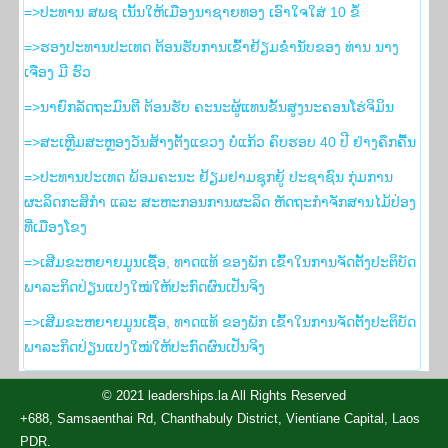
=>ປະທານ ສພຊ ເນັ້ນໃຫ້ເມືອງນາຊາຍທອງ ເອົາໃຈໃສ່ 10 ຂໍ້
=>ຮອງ​ປະທານ​ປະເທດ ຕ້ອນຮັບ​ການ​ເຂົ້າ​ຢ້ຽມ​ຂ່ຳນັບ​ຂອງ ທ່ານ ນາງ
ເຈືອງ ມີ ຮົວ
=>ນາຍົກລັດຖະມົນຕີ ຕ້ອນຮັບ ຄະນະຜູ້ແທນຂັ້ນສູງນະຄອນໂຮ່ຈິມິນ
=>ສະເຫຼີມສະຫຼອງວັນສ້າງຕັ້ງແຂວງ ບໍ່ແກ້ວ ຄົບຮອບ 40 ປີ ຢ່າງຄຶກຄື້ນ
=>ປະທານປະເທດ ພ້ອມຄະນະ ຢ້ຽມຢາມຊຸກຍູ້ ປະຊາຊົນ ກຸ່ມການ
ຜະລິດກະສິກຳ ແລະ ສະຫະກອນການຜະລິດ ຫັດຖະກຳຈັກສານໄມ້ປ່ອງ
ທີ່ເມືອງໂຂງ
=>ເສີມຂະຫຍາຍມູນເຊື້ອ, ທາດແທ້ ຂອງພັກ ເຂົ້າໃນການຈັດຕັ້ງປະຕິບັດ
ພາລະກິດປ່ຽນແປງໃໝ່ໃຫ້ປະກົດຜົນເປັນຈິງ
=>ເສີມຂະຫຍາຍມູນເຊື້ອ, ທາດແທ້ ຂອງພັກ ເຂົ້າໃນການຈັດຕັ້ງປະຕິບັດ
ພາລະກິດປ່ຽນແປງໃໝ່ໃຫ້ປະກົດຜົນເປັນຈິງ
© 2021 leaderships.la All Rights Reserved
+688, Samsaenthai Rd, Chanthabuly District, Vientiane Capital, Laos
PDR.