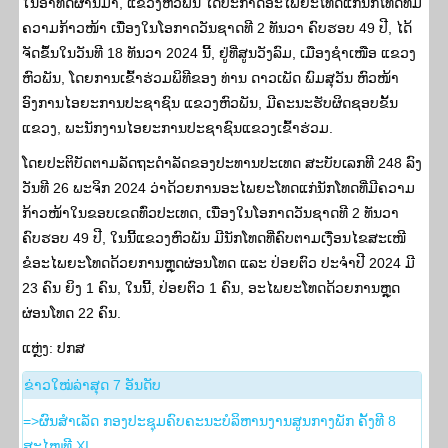
ໃນອາທິດຜ່ານມາ, ແຂວງຫົວພັນ ໄດ້ປະກາດອະໄພຍະໂທດແກ່ນັກໂທດທີ່ມີ
ຄວາມກ້າວໜ້າ ເນື່ອງໃນໂອກາດວັນຊາດທີ 2 ທັນວາ ຄົບຮອບ 49 ປີ, ໄດ້
ຈັດຂຶ້ນໃນວັນທີ 18 ທັນວາ 2024 ນີ້, ຢູ່ທີ່ສູນວັງລົມ, ເມືອງຊໍາເໜືອ ແຂວງ
ຫົວພັນ, ໂດຍການເຂົ້າຮ່ວມພິທີຂອງ ທ່ານ ດາວເພັດ ພົມສຸວັນ ຫົວໜ້າ
ອົງການໄອຍະການປະຊາຊົນ ແຂວງຫົວພັນ, ມີຄະນະຮັບຜິດຊອບຂັ້ນ
ແຂວງ, ພະນັກງານໄອຍະການປະຊາຊົນແຂວງເຂົ້າຮ່ວມ.
ໂດຍປະຕິບັດຕາມລັດຖະດໍາລັດຂອງປະທານປະເທດ ສະບັບເລກທີ 248 ລົງ
ວັນທີ 26 ພະຈິກ 2024 ວ່າດ້ວຍການອະໄພຍະໂທດແກ່ນັກໂທດທີ່ມີຄວາມ
ກ້າວໜ້າໃນຂອບເຂດທົ່ວປະເທດ, ເນື່ອງໃນໂອກາດວັນຊາດທີ 2 ທັນວາ
ຄົບຮອບ 49 ປີ, ໃນນີ້ແຂວງຫົວພັນ ມີນັກໂທດທີ່ຄົບຕາມເງື່ອນໄຂສະເໜີ
ຂໍອະໄພຍະໂທດດ້ວຍການຫຼຸດຜ່ອນໂທດ ແລະ ປ່ອຍຕົວ ປະຈໍາປີ 2024 ມີ
23 ຄົນ ຍິງ 1 ຄົນ, ໃນນີ້, ປ່ອຍຕົວ 1 ຄົນ, ອະໄພຍະໂທດດ້ວຍການຫຼຸດ
ຜ່ອນໂທດ 22 ຄົນ.
ແຫຼ່ງ: ປກ​ສ
​ຂ່າວ​ໃໝ່​ລ່າ​ສຸດ 7 ອັນ​ດັບ
=>ຜົນສໍາເລັດ ກອງປະຊຸມຄົບຄະນະບໍລິຫານງານສູນກາງພັກ ຄັ້ງທີ 8
ສະໄໝທີ XI