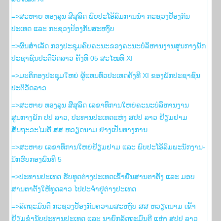
=>ສະຫາຍ ທອງລຸນ ສີສຸລິດ ພົບປະໂອ້ລົມການນຳ ກະຊວງປ້ອງກັນ
ປະເທດ ແລະ ກະຊວງປ້ອງກັນສະຫງົບ
=>ຜົນສຳເລັດ ກອງປະຊຸມຄົບຄະນະຂອງຄະນະບໍລິຫານງານສູນກາງພັກ
ປະຊາຊົນປະຕິວັດລາວ ຄັ້ງທີ 05 ສະໄໝທີ XI
=>ມະຕິກອງປະຊຸມໃຫຍ່ ຜູ້ແທນທົ່ວປະເທດຄັ້ງທີ XI ຂອງພັກປະຊາຊົນ
ປະຕິວັດລາວ
=>ສະຫາຍ ທອງລຸນ ສີສຸລິດ ເລຂາທິການໃຫຍ່ຄະນະບໍລິຫານງານ
ສູນກາງພັກ ປປ ລາວ, ປະທານປະເທດແຫ່ງ ສປປ ລາວ ຢ້ຽມຢາມ
ສັນຖະວະໄມຕີ ສສ ຫວຽດນາມ ຢ່າງເປັນທາງການ
=>ສະຫາຍ ເລຂາທິການໃຫຍ່ຢ້ຽມຢາມ ແລະ ພົບປະໂອ້ລົມພະນັກງານ-
ນັກຮົບກອງພົນທີ 5
=>ປະທານປະເທດ ຮັບທູດຕ່າງປະເທດເຂົ້າຍື່ນສານຕາຕັ້ງ ແລະ ມອບ
ສານຕາຕັ້ງໃຫ້ທູດລາວ ໄປປະຈຳຢູ່ຕ່າງປະເທດ
=>ລັດຖະມົນຕີ ກະຊວງປ້ອງກັນຄວາມສະຫງົບ ສສ ຫວຽດນາມ ເຂົ້າ
ຢ້ຽມຂໍ່ານັບປະທານປະເທດ ແລະ ນາຍົກລັດຖະມົນຕີ ແຫ່ງ ສປປ ລາວ