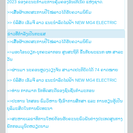
2023 ຂອງຄະນະກໍາມະການຄຸ້ມຄອງອິນເຕີເນັດ ແຫ່ງຊາດ.
>>ເສື້ອຜ້າເທດສະການປີໃໝ່ລາວໄດ້ຮັບຄວາມນິຍົມ
>> ບໍລິສັດ ເອັມຈີ ລາວ ແນະນຳລົດໄຟຟ້າ NEW MG4 ELECTRIC
ຂ່າວ​ທີ່​ກຳ​ລັງ​ເປັນ​ກະ​ແສ
=>ເສື້ອຜ້າເທດສະການປີໃໝ່ລາວໄດ້ຮັບຄວາມນິຍົມ
=>ມອບໂອນວຽກ-ບຸກຄະລາກອນ ສູນສະຖິຕິ ຂຶ້ນກັບພະແນກ ຜທ ສາລະ
ວັນ
=>ຜ່ານມາ ນະຄອນຫຼວງວຽງຈັນ ສາມາດປະຕິບັດໄດ້ 74 ຄາດໝາຍ
=> ບໍລິສັດ ເອັມຈີ ລາວ ແນະນຳລົດໄຟຟ້າ NEW MG4 ELECTRIC
=>ທ່ານ ກາກມາກ ນັກທິດສະດີຂອງຊົນຊັ້ນກຳມະກອນ
=>ປະທານ ໄກສອນ ພົມວິຫານ ຖືເອົາການສຶກສາ ແລະ ການຮຽນຮູ້ເປັນ
ບຸລິມະສິດໃນການພັດທະນາ
=>ສະຫາຍເລຂາທິການໃຫຍ່ຕ້ອນຮັບຄະນະພົວພັນຕ່າງປະເທດສູນກາງ
ພັກກອມມູນິດຫວຽດນາມ