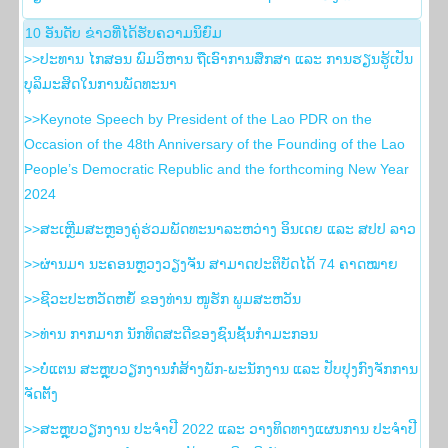
10 ອັນ​ດັບ ຂ່າວ​ທີ່​ໄດ້​ຮັບ​ຄວາມ​ນິ​ຍົມ
>>ປະທານ ໄກສອນ ພົມວິຫານ ຖືເອົາການສຶກສາ ແລະ ການຮຽນຮູ້ເປັນ
ບຸລິມະສິດໃນການພັດທະນາ
>>Keynote Speech by President of the Lao PDR on the
Occasion of the 48th Anniversary of the Founding of the Lao
People’s Democratic Republic and the forthcoming New Year
2024
>>ສະເຫຼີມສະຫຼອງຄູ່ຮ່ວມພັດທະນາລະຫວ່າງ ອິນເດຍ ແລະ ສປປ ລາວ
>>ຜ່ານມາ ນະຄອນຫຼວງວຽງຈັນ ສາມາດປະຕິບັດໄດ້ 74 ຄາດໝາຍ
>>ຊີວະປະຫວັດຫຍໍ້ ຂອງທ່ານ ໜູຮັກ ພູມສະຫວັນ
>>ທ່ານ ກາກມາກ ນັກທິດສະດີຂອງຊົນຊັ້ນກຳມະກອນ
>>ບໍ່ແຕນ ສະຫຼຸບວຽກງານກໍ່ສ້າງພັກ-ພະນັກງານ ແລະ ປັບປຸງກົງຈັກການ
ຈັດຕັ້ງ
>>ສະຫຼຸບວຽກງານ ປະຈໍາປີ 2022 ແລະ ວາງທິດທາງແຜນການ ປະຈໍາປີ