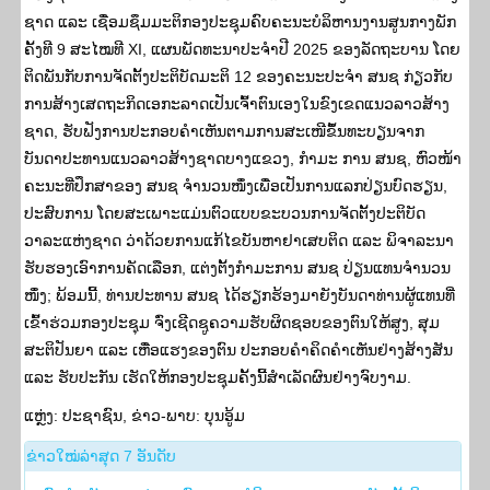
ຊາດ ແລະ ເຊື່ອມຊຶມມະຕິກອງປະຊຸມຄົບຄະນະບໍລິຫານງານສູນກາງພັກ
ຄັ້ງທີ 9 ສະໄໝທີ XI, ແຜນພັດທະນາປະຈຳປີ 2025 ຂອງລັດຖະບານ ໂດຍ
ຕິດພັນກັບການຈັດຕັ້ງປະຕິບັດມະຕິ 12 ຂອງຄະນະປະຈໍາ ສນຊ ກ່ຽວກັບ
ການສ້າງເສດຖະກິດເອກະລາດເປັນເຈົ້າຕົນເອງໃນຂົງເຂດແນວລາວສ້າງ
ຊາດ, ຮັບຟັງການປະກອບຄໍາເຫັນຕາມການສະເໜີຂຶ້ນທະບຽນຈາກ
ບັນດາປະທານແນວລາວສ້າງຊາດບາງແຂວງ, ກຳມະ ການ ສນຊ, ຫົວໜ້າ
ຄະນະທີ່ປຶກສາຂອງ ສນຊ ຈໍານວນໜຶ່ງເພື່ອເປັນການແລກປ່ຽນບົດຮຽນ,
ປະສົບການ ໂດຍສະເພາະແມ່ນຕົວແບບຂະບວນການຈັດຕັ້ງປະຕິບັດ
ວາລະແຫ່ງຊາດ ວ່າດ້ວຍການແກ້ໄຂບັນຫາຢາເສບຕິດ ແລະ ພິຈາລະນາ
ຮັບຮອງເອົາການຄັດເລືອກ, ແຕ່ງຕັ້ງກຳມະການ ສນຊ ປ່ຽນແທນຈໍານວນ
ໜຶ່ງ; ພ້ອມນີ້, ທ່ານປະທານ ສນຊ ໄດ້ຮຽກຮ້ອງມາຍັງບັນດາທ່ານຜູ້ແທນທີ່
ເຂົ້າຮ່ວມກອງປະຊຸມ ຈົ່ງເຊີດຊູຄວາມຮັບຜິດຊອບຂອງຕົນໃຫ້ສູງ, ສຸມ
ສະຕິປັນຍາ ແລະ ເຫື່ອແຮງຂອງຕົນ ປະກອບຄໍາຄິດຄໍາເຫັນຢ່າງສ້າງສັນ
ແລະ ຮັບປະກັນ ເຮັດໃຫ້ກອງປະຊຸມຄັ້ງນີ້ສໍາເລັດຜົນຢ່າງຈົບງາມ.
ແຫຼ່ງ: ປະ​ຊາ​ຊົນ, ຂ່າວ-ພາບ: ບຸນອູ້ມ
​ຂ່າວ​ໃໝ່​ລ່າ​ສຸດ 7 ອັນ​ດັບ