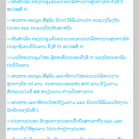
=>ຜົນສໍາເລັດ ກອງປະຊຸມຄົບຄະນະບໍລິຫານງານສູນກາງພັກ ຄັ້ງທີ 8
ສະໄໝທີ XI
=>ສະຫາຍ ທອງລຸນ ສີສຸລິດ ພົບປະໂອ້ລົມການນຳ ກະຊວງປ້ອງກັນ
ປະເທດ ແລະ ກະຊວງປ້ອງກັນສະຫງົບ
=>ຜົນສຳເລັດ ກອງປະຊຸມຄົບຄະນະຂອງຄະນະບໍລິຫານງານສູນກາງພັກ
ປະຊາຊົນປະຕິວັດລາວ ຄັ້ງທີ 05 ສະໄໝທີ XI
=>ມະຕິກອງປະຊຸມໃຫຍ່ ຜູ້ແທນທົ່ວປະເທດຄັ້ງທີ XI ຂອງພັກປະຊາຊົນ
ປະຕິວັດລາວ
=>ສະຫາຍ ທອງລຸນ ສີສຸລິດ ເລຂາທິການໃຫຍ່ຄະນະບໍລິຫານງານ
ສູນກາງພັກ ປປ ລາວ, ປະທານປະເທດແຫ່ງ ສປປ ລາວ ຢ້ຽມຢາມ
ສັນຖະວະໄມຕີ ສສ ຫວຽດນາມ ຢ່າງເປັນທາງການ
=>ສະຫາຍ ເລຂາທິການໃຫຍ່ຢ້ຽມຢາມ ແລະ ພົບປະໂອ້ລົມພະນັກງານ-
ນັກຮົບກອງພົນທີ 5
=>ປະທານປະເທດ ຮັບທູດຕ່າງປະເທດເຂົ້າຍື່ນສານຕາຕັ້ງ ແລະ ມອບ
ສານຕາຕັ້ງໃຫ້ທູດລາວ ໄປປະຈຳຢູ່ຕ່າງປະເທດ