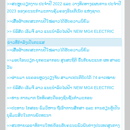
>>ສະຫຼຸບວຽກງານ ປະຈໍາປີ 2022 ແລະ ວາງທິດທາງແຜນການ ປະຈໍາປີ
2023 ຂອງຄະນະກໍາມະການຄຸ້ມຄອງອິນເຕີເນັດ ແຫ່ງຊາດ.
>>ເສື້ອຜ້າເທດສະການປີໃໝ່ລາວໄດ້ຮັບຄວາມນິຍົມ
>> ບໍລິສັດ ເອັມຈີ ລາວ ແນະນຳລົດໄຟຟ້າ NEW MG4 ELECTRIC
ຂ່າວ​ທີ່​ກຳ​ລັງ​ເປັນ​ກະ​ແສ
=>ເສື້ອຜ້າເທດສະການປີໃໝ່ລາວໄດ້ຮັບຄວາມນິຍົມ
=>ມອບໂອນວຽກ-ບຸກຄະລາກອນ ສູນສະຖິຕິ ຂຶ້ນກັບພະແນກ ຜທ ສາລະ
ວັນ
=>ຜ່ານມາ ນະຄອນຫຼວງວຽງຈັນ ສາມາດປະຕິບັດໄດ້ 74 ຄາດໝາຍ
=> ບໍລິສັດ ເອັມຈີ ລາວ ແນະນຳລົດໄຟຟ້າ NEW MG4 ELECTRIC
=>ທ່ານ ກາກມາກ ນັກທິດສະດີຂອງຊົນຊັ້ນກຳມະກອນ
=>ປະທານ ໄກສອນ ພົມວິຫານ ຖືເອົາການສຶກສາ ແລະ ການຮຽນຮູ້ເປັນ
ບຸລິມະສິດໃນການພັດທະນາ
=>ສະຫາຍເລຂາທິການໃຫຍ່ຕ້ອນຮັບຄະນະພົວພັນຕ່າງປະເທດສູນກາງ