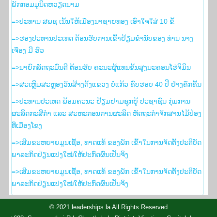
ພັກກອມມູນິດຫວຽດນາມ
=>ປະທານ ສພຊ ເນັ້ນໃຫ້ເມືອງນາຊາຍທອງ ເອົາໃຈໃສ່ 10 ຂໍ້
=>ຮອງ​ປະທານ​ປະເທດ ຕ້ອນຮັບ​ການ​ເຂົ້າ​ຢ້ຽມ​ຂ່ຳນັບ​ຂອງ ທ່ານ ນາງ
ເຈືອງ ມີ ຮົວ
=>ນາຍົກລັດຖະມົນຕີ ຕ້ອນຮັບ ຄະນະຜູ້ແທນຂັ້ນສູງນະຄອນໂຮ່ຈິມິນ
=>ສະເຫຼີມສະຫຼອງວັນສ້າງຕັ້ງແຂວງ ບໍ່ແກ້ວ ຄົບຮອບ 40 ປີ ຢ່າງຄຶກຄື້ນ
=>ປະທານປະເທດ ພ້ອມຄະນະ ຢ້ຽມຢາມຊຸກຍູ້ ປະຊາຊົນ ກຸ່ມການ
ຜະລິດກະສິກຳ ແລະ ສະຫະກອນການຜະລິດ ຫັດຖະກຳຈັກສານໄມ້ປ່ອງ
ທີ່ເມືອງໂຂງ
=>ເສີມຂະຫຍາຍມູນເຊື້ອ, ທາດແທ້ ຂອງພັກ ເຂົ້າໃນການຈັດຕັ້ງປະຕິບັດ
ພາລະກິດປ່ຽນແປງໃໝ່ໃຫ້ປະກົດຜົນເປັນຈິງ
=>ເສີມຂະຫຍາຍມູນເຊື້ອ, ທາດແທ້ ຂອງພັກ ເຂົ້າໃນການຈັດຕັ້ງປະຕິບັດ
ພາລະກິດປ່ຽນແປງໃໝ່ໃຫ້ປະກົດຜົນເປັນຈິງ
© 2021 leaderships.la All Rights Reserved