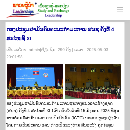
ກອງປະຊຸມສາມັນຄົບຄະນະກຳມະການ ສນຊ ຄັ້ງທີ 4
ສະໄໝທີ XI
​ເຜີຍ​ແຜ່​ໂດຍ: admin|ຢ້ຽມ​ຊົມ: 290 ຄັ້ງ | ເວ​ລາ | 2025-05-03
20:01:58
ກອງປະຊຸມສາມັນຄົບຄະນະກຳມະການສູນກາງແນວລາວສ້າງຊາດ
(ສນຊ) ຄັ້ງທີ 4 ສະໄໝທີ XI ໄດ້ຈັດຂຶ້ນໃນວັນທີ 15 ມັງກອນ 2025 ທີ່ສູນ
ການຮ່ວມມືສາກົນ ແລະ ການຝຶກອົບຮົມ (ICTC) ນະຄອນຫຼວງວຽງຈັນ
ໂດຍການເປັນປະທານ ແລະ ກ່າວເປີດຂອງທ່ານ ສິນລະວົງ ຄຸດໄພທູນ