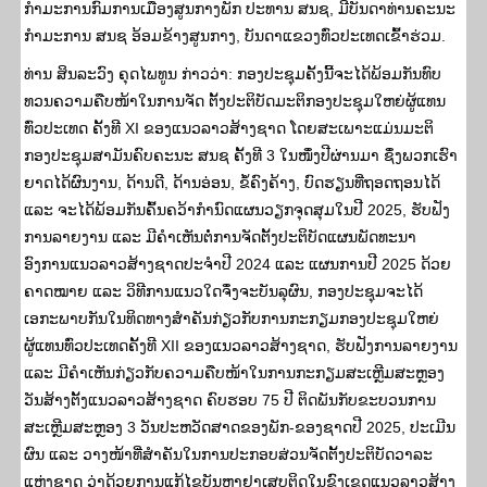
ກຳມະການກົມການເມືອງສູນກາງພັກ ປະທານ ສນຊ, ມີບັນດາທ່ານຄະນະ
ກຳມະການ ສນຊ ອ້ອມຂ້າງສູນກາງ, ບັນດາແຂວງທົ່ວປະເທດເຂົ້າຮ່ວມ.
ທ່ານ ສິນລະວົງ ຄຸດໄພທູນ ກ່າວວ່າ: ກອງປະຊຸມຄັ້ງນີ້ຈະໄດ້ພ້ອມກັນທົບ
ທວນຄວາມຄືບໜ້າໃນການຈັດ ຕັ້ງປະຕິບັດມະຕິກອງປະຊຸມໃຫຍ່ຜູ້ແທນ
ທົ່ວປະເທດ ຄັ້ງທີ XI ຂອງແນວລາວສ້າງຊາດ ໂດຍສະເພາະແມ່ນມະຕິ
ກອງປະຊຸມສາມັນຄົບຄະນະ ສນຊ ຄັ້ງທີ 3 ໃນໜຶ່ງປີຜ່ານມາ ຊຶ່ງພວກເຮົາ
ຍາດໄດ້ຜົນງານ, ດ້ານດີ, ດ້ານອ່ອນ, ຂໍ້ຄົງຄ້າງ, ບົດຮຽນທີ່ຖອດຖອນໄດ້
ແລະ ຈະໄດ້ພ້ອມກັນຄົ້ນຄວ້າກໍານົດແຜນວຽກຈຸດສຸມໃນປີ 2025, ຮັບຟັງ
ການລາຍງານ ແລະ ມີຄໍາເຫັນຕໍ່ການຈັດຕັ້ງປະຕິບັດແຜນພັດທະນາ
ອົງການແນວລາວສ້າງຊາດປະຈຳປີ 2024 ແລະ ແຜນການປີ 2025 ດ້ວຍ
ຄາດໝາຍ ແລະ ວິທີການແນວໃດຈຶ່ງຈະບັນລຸຜົນ, ກອງປະຊຸມຈະໄດ້
ເອກະພາບກັນໃນທິດທາງສໍາຄັນກ່ຽວກັບການກະກຽມກອງປະຊຸມໃຫຍ່
ຜູ້ແທນທົ່ວປະເທດຄັ້ງທີ XII ຂອງແນວລາວສ້າງຊາດ, ຮັບຟັງການລາຍງານ
ແລະ ມີຄໍາເຫັນກ່ຽວກັບຄວາມຄືບໜ້າໃນການກະກຽມສະເຫຼີມສະຫຼອງ
ວັນສ້າງຕັ້ງແນວລາວສ້າງຊາດ ຄົບຮອບ 75 ປີ ຕິດພັນກັບຂະບວນການ
ສະເຫຼີມສະຫຼອງ 3 ວັນປະຫວັດສາດຂອງພັກ-ຂອງຊາດປີ 2025, ປະເມີນ
ຜົນ ແລະ ວາງໜ້າທີ່ສໍາຄັນໃນການປະກອບສ່ວນຈັດຕັ້ງປະຕິບັດວາລະ
ແຫ່ງຊາດ ວ່າດ້ວຍການແກ້ໄຂບັນຫາຢາເສບຕິດໃນຂົງເຂດແນວລາວສ້າງ