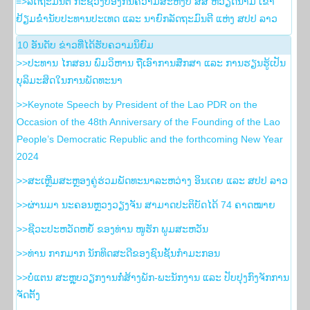
=>ລັດຖະມົນຕີ ກະຊວງປ້ອງກັນຄວາມສະຫງົບ ສສ ຫວຽດນາມ ເຂົ້າ
ຢ້ຽມຂໍ່ານັບປະທານປະເທດ ແລະ ນາຍົກລັດຖະມົນຕີ ແຫ່ງ ສປປ ລາວ
10 ອັນ​ດັບ ຂ່າວ​ທີ່​ໄດ້​ຮັບ​ຄວາມ​ນິ​ຍົມ
>>ປະທານ ໄກສອນ ພົມວິຫານ ຖືເອົາການສຶກສາ ແລະ ການຮຽນຮູ້ເປັນ
ບຸລິມະສິດໃນການພັດທະນາ
>>Keynote Speech by President of the Lao PDR on the
Occasion of the 48th Anniversary of the Founding of the Lao
People’s Democratic Republic and the forthcoming New Year
2024
>>ສະເຫຼີມສະຫຼອງຄູ່ຮ່ວມພັດທະນາລະຫວ່າງ ອິນເດຍ ແລະ ສປປ ລາວ
>>ຜ່ານມາ ນະຄອນຫຼວງວຽງຈັນ ສາມາດປະຕິບັດໄດ້ 74 ຄາດໝາຍ
>>ຊີວະປະຫວັດຫຍໍ້ ຂອງທ່ານ ໜູຮັກ ພູມສະຫວັນ
>>ທ່ານ ກາກມາກ ນັກທິດສະດີຂອງຊົນຊັ້ນກຳມະກອນ
>>ບໍ່ແຕນ ສະຫຼຸບວຽກງານກໍ່ສ້າງພັກ-ພະນັກງານ ແລະ ປັບປຸງກົງຈັກການ
ຈັດຕັ້ງ