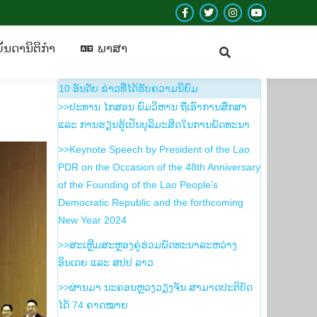
Facebook
Twitter
Instagram
YouTube
ບັນ​ດາ​ນິ​ຕິ​ກຳ
​ພາ​ສາ
page
page
page
page
ັນ​ດາ​ນິ​ຕິ​ກຳ
​ພາ​ສາ
opens
opens
opens
opens
in
in
in
in
10 ອັນ​ດັບ ຂ່າວ​ທີ່​ໄດ້​ຮັບ​ຄວາມ​ນິ​ຍົມ
new
new
new
new
>>ປະທານ ໄກສອນ ພົມວິຫານ ຖືເອົາການສຶກສາ
window
window
window
window
ແລະ ການຮຽນຮູ້ເປັນບຸລິມະສິດໃນການພັດທະນາ
>>Keynote Speech by President of the Lao
PDR on the Occasion of the 48th Anniversary
of the Founding of the Lao People’s
Democratic Republic and the forthcoming
New Year 2024
>>ສະເຫຼີມສະຫຼອງຄູ່ຮ່ວມພັດທະນາລະຫວ່າງ
ອິນເດຍ ແລະ ສປປ ລາວ
>>ຜ່ານມາ ນະຄອນຫຼວງວຽງຈັນ ສາມາດປະຕິບັດ
ໄດ້ 74 ຄາດໝາຍ