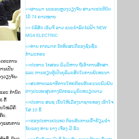
=>ຜ່ານມາ ນະຄອນຫຼວງວຽງຈັນ ສາມາດປະຕິບັດ
ໄດ້ 74 ຄາດໝາຍ
=> ບໍລິສັດ ເອັມຈີ ລາວ ແນະນຳລົດໄຟຟ້າ NEW
MG4 ELECTRIC
=>ທ່ານ ກາກມາກ ນັກທິດສະດີຂອງຊົນຊັ້ນ
ກຳມະກອນ
ມາດຕະການ
=>ປະທານ ໄກສອນ ພົມວິຫານ ຖືເອົາການສຶກສາ
ການເປັນ
ແລະ ການຮຽນຮູ້ເປັນບຸລິມະສິດໃນການພັດທະນາ
ວງວຽງຈັນ-
=>ສະຫາຍເລຂາທິການໃຫຍ່ຕ້ອນຮັບຄະນະພົວພັນ
ຕ່າງປະເທດສູນກາງພັກກອມມູນິດຫວຽດນາມ
3 ແລະ ກຳນົດ
ຕື້
=>ປະທານ ສພຊ ເນັ້ນໃຫ້ເມືອງນາຊາຍທອງ ເອົາໃຈ
ນໃໝ່ມີຄື:
ໃສ່ 10 ຂໍ້
ກີບ.
=>ຮອງ​ປະທານ​ປະເທດ ຕ້ອນຮັບ​ການ​ເຂົ້າ​ຢ້ຽມ​ຂ່ຳ
% ຂອງແຜນການ
ນັບ​ຂອງ ທ່ານ ນາງ ເຈືອງ ມີ ຮົວ
ທີ່, ບັນລຸ