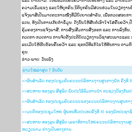
ແລະ ປາບປາມ: ໃຫ້ພ້ອມກັນຄົ້ນຄວ້າກຳນົດທິດທາງ ແລະ ມາດຕະກ
ຄວາມເຂັ້ມແຂງ ແລະໃຫ້ບຸກຄົນ,ນິຕິບຸກຄົນມີສ່ວນຮ່ວມໃນວຽກງານຕ
ແຈ້ງພາສີເປັນມາດຕະການໜຶ່ງທີ່ມີບົດບາດສຳຄັນ, ເພື່ອກວດສອບການ
ແດນ, ທັງເປັນການເກັບກຳຂໍ້ມູນ. ດັ່ງນັ້ນໃຫ້ສືບຕໍ່ເອົາໃຈໃສ່ຄົ້
ຄຸ້ມຄອງການແຈ້ງພາສີ; ການສົ່ງເສີມການສົ່ງອອກ ແລະ ການລົງທ
ກວດກາ-ກວດການ ການຈັດຕັ້ງປະຕິບັດວຽກງານວິຊາສະເພາະແລະ ການລ
ລະເມີດໃຫ້ຮີບຮ້ອນຄົ້ນຄວ້າ ແລະ ຊອກວິທີແກ້ໄຂໃຫ້ທັນການ ຕາມກ
ຄຸນ.
ຂ່າວ-ພາບ: ວັນເພັງ
​ຂ່າວ​ໃໝ່​ລ່າ​ສຸດ 7 ອັນ​ດັບ
=>ຜົນສໍາເລັດ ກອງປະຊຸມຄົບຄະນະບໍລິຫານງານສູນກາງພັກ ຄັ້ງທີ 
=>ສະຫາຍ ທອງລຸນ ສີສຸລິດ ພົບປະໂອ້ລົມການນຳ ກະຊວງປ້ອງກັນ
=>ຜົນສຳເລັດ ກອງປະຊຸມຄົບຄະນະຂອງຄະນະບໍລິຫານງານສູນກາງພັ
=>ມະຕິກອງປະຊຸມໃຫຍ່ ຜູ້ແທນທົ່ວປະເທດຄັ້ງທີ XI ຂອງພັກປະຊາຊ
=>ສະຫາຍ ທອງລຸນ ສີສຸລິດ ເລຂາທິການໃຫຍ່ຄະນະບໍລິຫານງານ
ຫວຽດນາມ ຢ່າງເປັນທາງການ