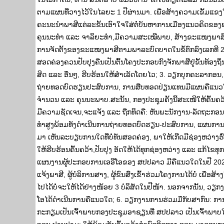
ຕາມແຜນທີ່ວາງໄວ້ໃນໄລຍະ 1 ປີຜ່ານມາ. ເພື່ອສ້າງຄວາມເຂັ້ມແຂງໃ
ຄະນະນໍາພາສີແຕ່ລະຂັ້ນເອົາໃຈໃສ່ຕໍ່ບັນຫາການເມືອງແນວຄິດຂອ
ຄຸນນະທຳ ແລະ ຈາລິຍະທຳ,ມີຄວາມສະເໝີພາບ, ສ້າງຂະແໜງພາສີໃຫ້
ການຈັດຕັ້ງຂອງຂະແໜງພາສີຕາມພາລະບົດບາດໃນຂໍ້ຕົກລົງເລກທີ 2059
ສອດຄ່ອງຄວນປັບປຸງຄືນເປັນຕົ້ນໂຄງປະກອບກົງຈັກພາສີຢູ່ຂັ້ນທ
ສິດ ແລະ ອື່ນໆ, ຮີບຮ້ອນໃຫ້ສໍາເລັດໂດຍໄວ; 3. ວຽກບຸກຄະລາ
ຖ່າຍທອດບົດຮຽນປະສົບການ, ການສືບທອດປ່ຽນແທນມີແຜນຄືແນວໃດ, 
ຈຳນວນ ແລະ ຄຸນນະພາບ.ສະນັ້ນ, ກອງປະຊຸມຄັ້ງນີ້ສະເໜີໃຫ້ຄົ
ມີຄວາມຊັດເຈນ,ຈະແຈ້ງ ແລະ ຖືກທິດຄື: ຫັນພະນັກງານ-ລັດຖະກອນພາ
ທຳສູງພ້ອມທັງດຳເນີນການຖ່າຍທອດບົດຮຽນ-ປະສົບການ, ແຜນການ, ກ
ມາ ເຫັນລະບຽບການໃດທີ່ບໍ່ທັນສອດຄ່ອງ, ພາໃຫ້ເກີດມີຊ່ອງຫວ່າງຮົ
ໃຫ້ຮີບຮ້ອນຄົ້ນຄວ້າ,ປັບປຸງ ອັດໃຫ້ໄດ້ທຸກຊ່ອງຫວ່າງ ແລະ ແກ້
ແຜນງານຜູ້ປະກອບການເອອີໂອຂອງ ສປປລາວ ມີຄືແນວໃດໃນປີ 2024, ມີຈ
ແຈ້ງພາສີ, ຜູ້ບໍລິການສາງ, ຜູ້ຂົນສົ່ງເຂົ້າຮ່ວມໂຄງການໄດ້ບໍ່ ເພື່
ໄປໄດ້ບໍ່ຈະໃຫ້ໄດ້ຢ່າງໜ້ອຍ 3 ບໍລິສັດໃນປີໜ້າ. ນອກຈາກນັ້ນ, ວ
ໂອໄດ້ດຳເນີນການຄືແນວໃດ; 6. ວຽກງານການຮ່ວມມືກັບສາກົນ: ກ
ກະກຽມເປັນເຈົ້າພາບກອງປະຊຸມອາຊຽນທີ່ ສປປລາວ ເປັນເຈົ້າພາບ