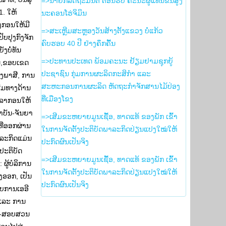
=>ນາຍົກລັດຖະມົນຕີ ຕ້ອນຮັບ ຄະນະຜູ້ແທນຂັ້ນສູງ
. ໃຫ້
ນະຄອນໂຮ່ຈິມິນ
ງກອນໃຫ້ມີ
=>ສະເຫຼີມສະຫຼອງວັນສ້າງຕັ້ງແຂວງ ບໍ່ແກ້ວ
ບປຸງກົງຈັກ
ຄົບຮອບ 40 ປີ ຢ່າງຄຶກຄື້ນ
ງບໍ່ທັນ
=>ປະທານປະເທດ ພ້ອມຄະນະ ຢ້ຽມຢາມຊຸກຍູ້
ານ,ຂອບເຂດ
ປະຊາຊົນ ກຸ່ມການຜະລິດກະສິກຳ ແລະ
ງພາສີ, ການ
ສະຫະກອນການຜະລິດ ຫັດຖະກຳຈັກສານໄມ້ປ່ອງ
ົມທາງດ້ານ
ທີ່ເມືອງໂຂງ
ະລາກອນໃຫ້
າບັນ-ຈັນຍາ
=>ເສີມຂະຫຍາຍມູນເຊື້ອ, ທາດແທ້ ຂອງພັກ ເຂົ້າ
ີ່ອອກຜ່ານ
ໃນການຈັດຕັ້ງປະຕິບັດພາລະກິດປ່ຽນແປງໃໝ່ໃຫ້
ຸລະກິດແມ່ນ
ປະກົດຜົນເປັນຈິງ
ປະຕິບັດ
=>ເສີມຂະຫຍາຍມູນເຊື້ອ, ທາດແທ້ ຂອງພັກ ເຂົ້າ
ຜູ້ບໍລິການ
ໃນການຈັດຕັ້ງປະຕິບັດພາລະກິດປ່ຽນແປງໃໝ່ໃຫ້
່ງອອກ, ເປັນ
ປະກົດຜົນເປັນຈິງ
ອບການເອອີ
 ແລະ ການ
ວນ-ສອບສວນ