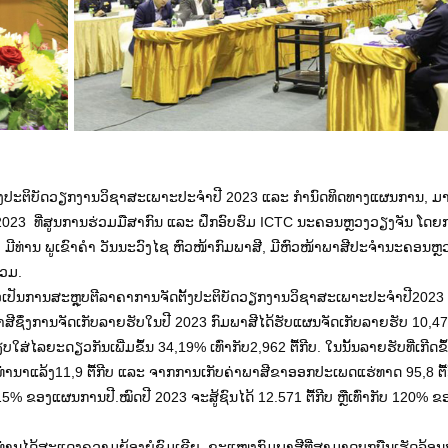
ຕັ້ງປະຕິບັດວຽກງານວິຊາສະເພາະປະຈຳປີ 2023 ແລະ ກຳນົດທິດທາງແຜນການ, 
2023 ທີ່ສູນການຮ່ວມມືສາກົນ ແລະ ຝຶກອົບຮົມ ICTC ນະຄອນຫຼວງວຽງຈັນ ໂດຍ
ມີທ່ານ ພູເຂົາຄຳ ວັນນະວົງໄຊ ຫົວໜ້າກົມພາສີ, ມີຫົວໜ້າພາສີປະຈໍານະຄອນຫຼ
່ວມ.
້ນເພື່ອເປັນການສະຫຼຸບຕີລາຄາການຈັດຕັ້ງປະຕິບັດວຽກງານວິຊາສະເພາະປະຈຳປີ202
ງການຈັດເກັບລາຍຮັບໃນປີ 2023 ກົມພາສີໄດ້ຮັບແຜນຈັດເກັບລາຍຮັບ 10,476 
ໃສ່ໄລຍະດຽວກັນເພີ່ມຂຶ້ນ 34,19% ເທົ່າກັບ2,962 ຕື້ກີບ. ໃນນັ້ນລາຍຮັບທີ່ເກີດຂຶ້
ທ່ານາແລ້ງ11,9 ຕື້ກີບ ແລະ ຈາກການເກັບຄ່າພາສີຂາອອກປະເພດແຮ່ທາດ 95,8 ຕື້
 115% ຂອງແຜນການປີ.ໝົດປີ 2023 ຈະສູ້ຊົນໄດ້ 12.571 ຕື້ກີບ ຫຼືເທົ່າກັບ 120
່ນທ່ານໄດ້ສະແດງຄວາມຍ້ອງຍໍຊົມເຊີຍ, ຂະແໜງກົມພາສີທີ່ສາມາດບຸກບືນເຮັດລ້ອນໜ້າ