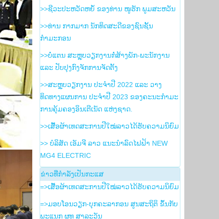
>>ຊີວະປະຫວັດຫຍໍ້ ຂອງທ່ານ ໜູຮັກ ພູມສະຫວັນ
>>ທ່ານ ກາກມາກ ນັກທິດສະດີຂອງຊົນຊັ້ນ
ກຳມະກອນ
>>ບໍ່ແຕນ ສະຫຼຸບວຽກງານກໍ່ສ້າງພັກ-ພະນັກງານ
ແລະ ປັບປຸງກົງຈັກການຈັດຕັ້ງ
>>ສະຫຼຸບວຽກງານ ປະຈໍາປີ 2022 ແລະ ວາງ
ທິດທາງແຜນການ ປະຈໍາປີ 2023 ຂອງຄະນະກໍາມະ
ການຄຸ້ມຄອງອິນເຕີເນັດ ແຫ່ງຊາດ.
>>ເສື້ອຜ້າເທດສະການປີໃໝ່ລາວໄດ້ຮັບຄວາມນິຍົມ
>> ບໍລິສັດ ເອັມຈີ ລາວ ແນະນຳລົດໄຟຟ້າ NEW
MG4 ELECTRIC
ຂ່າວ​ທີ່​ກຳ​ລັງ​ເປັນ​ກະ​ແສ
=>ເສື້ອຜ້າເທດສະການປີໃໝ່ລາວໄດ້ຮັບຄວາມນິຍົມ
=>ມອບໂອນວຽກ-ບຸກຄະລາກອນ ສູນສະຖິຕິ ຂຶ້ນກັບ
ພະແນກ ຜທ ສາລະວັນ