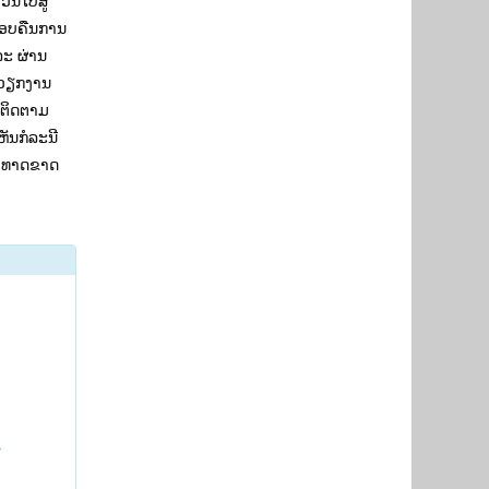
ວນໄປສູ່
ດສອບຄືນການ
ລະ ຜ່ານ
; ວຽກງານ
່ຕິດຕາມ
ັນກໍລະນີ
ສຍທາດຂາດ
ສ