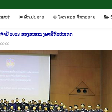
ິດ​ສະ​ດີ
ພັກ​.ປປລາວ
​ໂລກ ແລະ ຈັກ​ກະ​ວານ
ດ​ສະ​ດີ
ພັກ​.ປປລາວ
​ໂລກ ແລະ ຈັກ​ກະ​ວານ
ບ
ະຈຳປີ 2023 ຂອງຂະແໜງພາສີທົ່ວປະເທດ
0:00:00