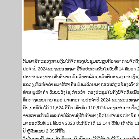
ກົມພາສີກະຊວງການເງິນໄດ້ຈັດກອງປະຊຸມສະຫຼຸບຕີລາຄາການຈັດ
ປະຈຳປີ 2024ຂອງຂະແໜງພາສີທົ່ວປະເທດຂຶ້ນໃນວັນທີ 14 ທັນວາ 
ປະທານຂອງທ່ານ ສັນຕິພາບ ພົມວິຫານລັດຖະມົນຕີກະຊວງການເງິນ, 
ແຂວງ,ຫົວໜ້າດ່ານພາສີສາກົນ ພ້ອມດ້ວຍພາກສ່ວນກ່ຽວຂ້ອງເຂົ້າຮ
ທ່ານ ພູເຂົາຄຳ ວັນນະວົງໄຊ ກ່າວວ່າ: ກອງປະຊຸມໃນຄັ້ງນີ້ຈັດຂຶ
ທິດທາງແຜນການ ແລະ ມາດຕະການປະຈຳປີ 2024 ຂອງຂະແໜງພາສີຊຶ່
ກີບ,ປະຕິບັດໄດ້ 11,624 ຕື້ກີບ ເທົ່າກັບ 110,97% ຂອງແຜນການປີທຽບ
ຈາກການເກັບພັນທະຄ່າບໍລິການຕູ້ສິນຄ້າທາງລົດໄຟຜ່ານເຂດທ່າບົກ-
ມາຮອດວັນທີ 11 ທັນວາ 2023 ປະຕິບັດໄດ້ 12.144 ຕື້ກີບ ເທົ່າກັບ
ປີ ຫຼືລື່ນແຜນ 2.095ຕື້ກີບ.
ໃນໂອກາດນີ້, ທ່ານ ສັນຕິພາບ ພົມວິຫານ ໄດ້ໃຫ້ກຽດໂອ້ລົມ ກ່ອນອື