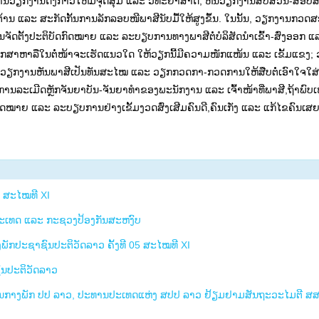
ານວຽກງານດັ່ງກ່າວໃຫ້ມີຈຸດສຸມ ແລະ ວິທະຍາສາດ, ຫັນວຽກງານສືບສວນ-ສອບສ
້ານ ແລະ ສະກັດກັ້ນການລັກລອບໜີພາສີນັບມື້ໃຫ້ສູງຂຶ້ນ. ໃນນັ້ນ, ວຽກງານກວ
ຈັດຕັ້ງປະຕິບັດກົດໝາຍ ແລະ ລະບຽບການທາງພາສີຕໍ່ບໍລິສັດນຳເຂົ້າ-ສົ່ງອອກ ແ
ນຄວ້າ,ປຶກສາຫາລືໃນຕໍ່ໜ້າຈະເຮັດແນວໃດ ໃຫ້ວຽກນີ້ມີຄວາມໜັກແໜ້ນ ແລະ ເຂັ້ມແຂງ
ຶນ; ວຽກງານຫັນພາສີເປັນທັນສະໄໝ ແລະ ວຽກກວດກາ-ກວດການໃຫ້ສືບຕໍ່ເອົາໃຈໃສ
ະເມີດຫຼັກຈັນຍາບັນ-ຈັນຍາທໍາຂອງພະນັກງານ ແລະ ເຈົ້າໜ້າທີ່ພາສີ,ຖ້າພົບເຫ
ົດໝາຍ ແລະ ລະບຽບການຢ່າງເຂັ້ມງວດສົ່ງເສີມຄົນດີ,ຄົນເກັ່ງ ແລະ ແກ້ໄຂຄົນເ
8 ສະໄໝທີ XI
ປະເທດ ແລະ ກະຊວງປ້ອງກັນສະຫງົບ
ກປະຊາຊົນປະຕິວັດລາວ ຄັ້ງທີ 05 ສະໄໝທີ XI
ົນປະຕິວັດລາວ
ສູນກາງພັກ ປປ ລາວ, ປະທານປະເທດແຫ່ງ ສປປ ລາວ ຢ້ຽມຢາມສັນຖະວະໄມຕີ ສ