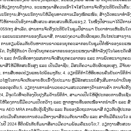
ຫ້ວຽກງານດັ່ງກ່າວ, ຂະແໜງພາສີຄວນເອົາໃຈໃສ່ໃນການຈັດຕັ້ງປະຕິບັດເປັນຕົ້ນ:1
ງພະນັກງານ,ສ້າງພະນັກງານໃຫ້ມີຄຸນທາດການເມືອງໜັກແໜ້ນ, ສ້າງວັດທະນາທຳອົ
ກາຍເປັນອົງການສືບສວນ-ສອບສວນທີ່ເຂັ້ມແຂງ;2. ໃນໜຶ່ງປີຜ່ານມາໄດ້ມີການປັ
/ກງ ສຳເລັດ, ຜ່ານການຈັດຕັ້ງປະຕິບັດໃນຊຸມປີຜ່ານມາ ບັນດາທ່ານເຫັນອັນໃດຍັ
້ອງຖິ່ນ ແລະພະແນກການຂອງກົມພາສີ, ການແບ່ງຄວາມຮັບຜິດຊອບ,ກົນໄກປະສານງ
ກອນ, ການກຽມພ້ອມກັບບັນຫາການຂາດແຄນບຸກຄະລາກອນໃນຊຸມປີຕໍ່ໜ້າຂອງຂະແໜ
ດັ່ງທີ່ຮູ້ກັນວ່າ ປັດຈຸບັນບຸກຄະລາກອນຂອງຂະແໜງພາສີກຳລັງຢູ່ໃນໄລຍະດັດສ
້ນຄວ້າ ແລະ ກໍານົດທິດທາງແຜນການຈັດສັນບຸກຄະລາກອນ ແລະ ການພັດທະນາບຸກຄ
ສີໃຫ້ມີທັກສະຂັ້ນສູງ ແລະ ເປັນມືອາຊີບ, ມີສະຕິຄວາມຮັບຜິດຊອບສູງ, ມີຈັນຍ
ານສືບທອດປ່ຽນແທນໄປພ້ອມໆກັນ; 4. ວຽກນິຕິກໍາໃຫ້ທົບທວນຄືນບັນດານິຕິກໍາທ
່ວໄຫຼໃນການຈັດເກັບລາຍຮັບເຂົ້າງົບປະມານ ຫຼືມີລັກສະນະບໍ່ສົ່ງເສີມການດຳເນີນທ
ໄຂທຸກຂອດອຸດຕັນ;5. ວຽກງານການອໍານວຍຄວາມສະດວກທາງດ້ານການຄ້າ ການຈັດຕັ້ງ
ຸດໃດທີ່ຈະຕ້ອງປັບປຸງຕື່ມດ້ານນິຕິກຳ, ສາມາດເປີດໃຫ້ຜູ້ປະກອບການອື່ນເຊັ່ນ: 
ອສ້າງໃຫ້ໂຄງການນີ້ມີຄວາມເປີດກວ້າງ ແລະ ຫຼາກຫຼາຍທີ່ນອກເໜືອຈາກນໍາເຂົ້າ ແລະ ສົ
ຽກງານ AEO MRA ການຮັບຮູ້ເຊິ່ງກັນ ແລະ ກັນຂອງລັດຖະການພາສີ ກ່ຽວກັບຜູ້ປະກ
ານປະເມີນຄືນກອບການຮ່ວມມືທາງພາສີຮ່ວມກັບພາກພື້ນ ແລະ ສາກົນມີຄືແນວໃດ
ໃນປີ 2024 ທີ່ຕິດພັນກັບກົມພາສີລາວມີຄວາມພ້ອມຄືແນວໃດ;7. ວຽກງານສືບສ