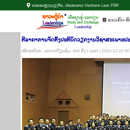
ນະ​ຄອນຫຼວງວຽງ​ຈັນ, ປະ​ເທດ​ລາວ Vientiane Laos PDR
ແນວ​ຄິດ-ທ
ແນວ​ຄິດ-ທິ
ຕີລາຄາການຈັດຕັ້ງປະຕິບັດວຽກງານວິຊາສະເພາະປ
​ເຜີຍ​ແຜ່​ໂດຍ: admin|ຢ້ຽມ​ຊົມ: 604 ຄັ້ງ | ເວ​ລາ | 2024-12-22 0