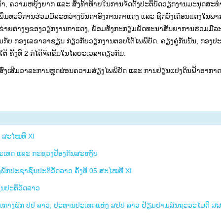
້າ, ຄວາມຫຍຸ້ງຍາກ ແລະ ສິ່ງທ້າທ້າຍໃນການຈັດຕັ້ງປະຕິບັດວຽກງານມະນຸດສະທ
ີ່ມທະວີການຮ່ວມມືລະຫວ່າງບັນດາອົງການກາແດງ ແລະ ຊີກວົງເດືອນແດງໃນພາກ
ືອຂ່າຍຕ່າງໆຂອງວຽກງານກາແດງ, ພ້ອມທັງກະກຽມພັດທະນາສັນຍາການຮ່ວມມືລ
ມກັບ ກອງເລຂາອາຊຽນ ກ່ຽວກັບວຽກງານຕອບໂຕ້ໄພພິບັດ. ຄຽງຄູ່ກັນນັ້ນ, ກອງປະ
 ຄັ້ງທີ 2 ກໍໄດ້ຈັດຂຶ້ນໃນໄລຍະເວລາດຽວກັນ.
ານສົ່ງເສີມວາລະການຫຼຸດຜ່ອນຄວາມສ່ຽງໄພພິບັດ ແລະ ການປ່ຽນແປງດິນຟ້າອາກາດ ຊ
8 ສະໄໝທີ XI
ປະເທດ ແລະ ກະຊວງປ້ອງກັນສະຫງົບ
ກປະຊາຊົນປະຕິວັດລາວ ຄັ້ງທີ 05 ສະໄໝທີ XI
ົນປະຕິວັດລາວ
ສູນກາງພັກ ປປ ລາວ, ປະທານປະເທດແຫ່ງ ສປປ ລາວ ຢ້ຽມຢາມສັນຖະວະໄມຕີ ສ