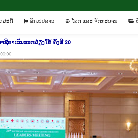
ິດ​ສະ​ດີ
ພັກ​.ປປລາວ
​ໂລກ ແລະ ຈັກ​ກະ​ວານ
ດ​ສະ​ດີ
ພັກ​.ປປລາວ
​ໂລກ ແລະ ຈັກ​ກະ​ວານ
ບ
ຕາເວັນອອກສ່ຽງໃຕ້ ຄັ້ງທີ 20
0:00:00