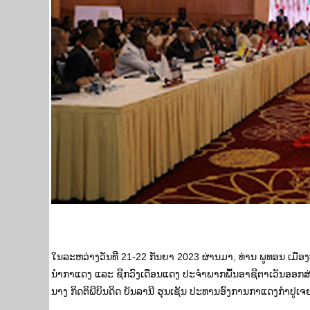
ໃນລະຫວ່າງວັນທີ 21-22 ກັນຍາ 2023 ຜ່ານມາ, ທ່ານ ພູທອນ ເ
ນຳກາແດງ ແລະ ຊີກວົງເດືອນແດງ ປະຈຳພາກພື້ນອາຊີຕາເວັນອອກສ່
ນາງ ກິດຕິພີບິນດິດ ບັນລານີ ຮຸນເຊັນ ປະທານອົງການກາແດງກຳປູເຈ