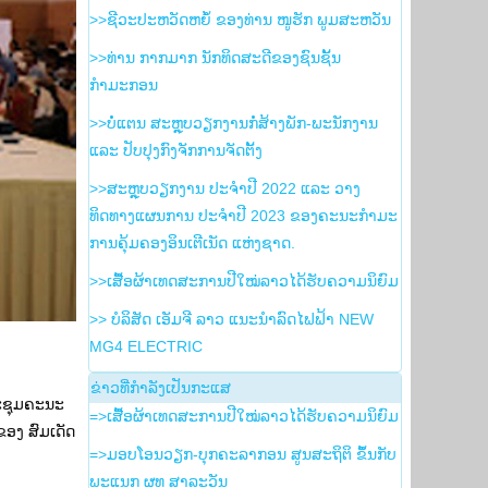
>>ຊີວະປະຫວັດຫຍໍ້ ຂອງທ່ານ ໜູຮັກ ພູມສະຫວັນ
>>ທ່ານ ກາກມາກ ນັກທິດສະດີຂອງຊົນຊັ້ນ
ກຳມະກອນ
>>ບໍ່ແຕນ ສະຫຼຸບວຽກງານກໍ່ສ້າງພັກ-ພະນັກງານ
ແລະ ປັບປຸງກົງຈັກການຈັດຕັ້ງ
>>ສະຫຼຸບວຽກງານ ປະຈໍາປີ 2022 ແລະ ວາງ
ທິດທາງແຜນການ ປະຈໍາປີ 2023 ຂອງຄະນະກໍາມະ
ການຄຸ້ມຄອງອິນເຕີເນັດ ແຫ່ງຊາດ.
>>ເສື້ອຜ້າເທດສະການປີໃໝ່ລາວໄດ້ຮັບຄວາມນິຍົມ
>> ບໍລິສັດ ເອັມຈີ ລາວ ແນະນຳລົດໄຟຟ້າ NEW
MG4 ELECTRIC
ຂ່າວ​ທີ່​ກຳ​ລັງ​ເປັນ​ກະ​ແສ
ປະຊຸມຄະນະ
=>ເສື້ອຜ້າເທດສະການປີໃໝ່ລາວໄດ້ຮັບຄວາມນິຍົມ
ອງ ສົມເດັດ
=>ມອບໂອນວຽກ-ບຸກຄະລາກອນ ສູນສະຖິຕິ ຂຶ້ນກັບ
ພະແນກ ຜທ ສາລະວັນ