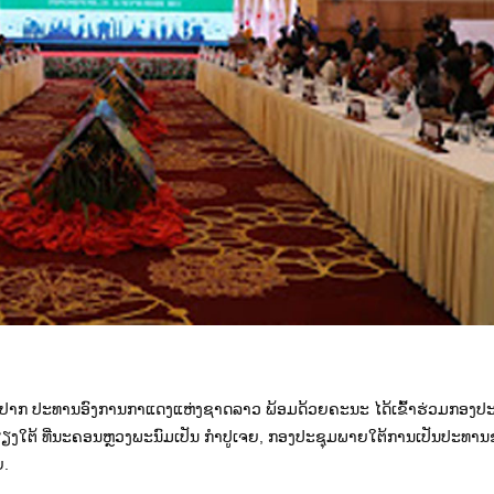
ມືອງປາກ ປະທານອົງການກາແດງແຫ່ງຊາດລາວ ພ້ອມດ້ວຍຄະນະ ໄດ້ເຂົ້າຮ່ວມກອງ
ຽງໃຕ້ ທີ່ນະຄອນຫຼວງພະນົມເປັນ ກຳປູເຈຍ, ກອງປະຊຸມພາຍໃຕ້ການເປັນປະທານຂ
ຍ.