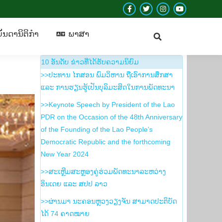
Facebook
Twitter
Instagram
YouTube
ບັນ​ດາ​ນິ​ຕິ​ກຳ
​ພາ​ສາ
page
page
page
page
ັນ​ດາ​ນິ​ຕິ​ກຳ
​ພາ​ສາ
opens
opens
opens
opens
in
in
in
in
10 ອັນ​ດັບ ຂ່າວ​ທີ່​ໄດ້​ຮັບ​ຄວາມ​ນິ​ຍົມ
new
new
new
new
>>ປະທານ ໄກສອນ ພົມວິຫານ ຖືເອົາການສຶກສາ
window
window
window
window
ແລະ ການຮຽນຮູ້ເປັນບຸລິມະສິດໃນການພັດທະນາ
>>Keynote Speech by President of the Lao
PDR on the Occasion of the 48th Anniversary
of the Founding of the Lao People’s
Democratic Republic and the forthcoming
New Year 2024
>>ສະເຫຼີມສະຫຼອງຄູ່ຮ່ວມພັດທະນາລະຫວ່າງ
ອິນເດຍ ແລະ ສປປ ລາວ
>>ຜ່ານມາ ນະຄອນຫຼວງວຽງຈັນ ສາມາດປະຕິບັດ
ໄດ້ 74 ຄາດໝາຍ