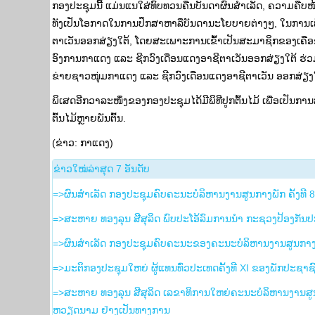
ກອງປະຊຸມນີ້ ແມ່ນແນໃສ່ທົບທວນຄືນບັນດາຜົນສຳເລັດ, ຄວາມຄືບໜ
ທັງເປັນໂອກາດໃນການປຶກສາຫາລືບັນດານະໂຍບາຍຕ່າງໆ, ໃນການເພ
ຕາເວັນອອກສ່ຽງໃຕ້, ໂດຍສະເພາະການເຂົ້າເປັນສະມາຊິກຂອງເຄ
ອົງການກາແດງ ແລະ ຊີກວົງເດືອນແດງອາຊີຕາເວັນອອກສ່ຽງໃຕ້ ຮ່ວ
ຂ່າຍຊາວໜຸ່ມກາແດງ ແລະ ຊີກວົງເດືອນແດງອາຊີຕາເວັນ ອອກສ່ຽງໃຕ້
ພິເສດອີກວາລະໜຶ່ງຂອງກອງປະຊຸມໄດ້ມີພິທີປູກຕົ້ນໄມ້ ເພື່ອເປັນກ
ຕົ້ນໄມ້ຫຼາຍພັນຕົ້ນ.
(ຂ່າວ: ກາແດງ)
​ຂ່າວ​ໃໝ່​ລ່າ​ສຸດ 7 ອັນ​ດັບ
=>ຜົນສໍາເລັດ ກອງປະຊຸມຄົບຄະນະບໍລິຫານງານສູນກາງພັກ ຄັ້ງທີ 
=>ສະຫາຍ ທອງລຸນ ສີສຸລິດ ພົບປະໂອ້ລົມການນຳ ກະຊວງປ້ອງກັນ
=>ຜົນສຳເລັດ ກອງປະຊຸມຄົບຄະນະຂອງຄະນະບໍລິຫານງານສູນກາງພັ
=>ມະຕິກອງປະຊຸມໃຫຍ່ ຜູ້ແທນທົ່ວປະເທດຄັ້ງທີ XI ຂອງພັກປະຊາຊ
=>ສະຫາຍ ທອງລຸນ ສີສຸລິດ ເລຂາທິການໃຫຍ່ຄະນະບໍລິຫານງານ
ຫວຽດນາມ ຢ່າງເປັນທາງການ