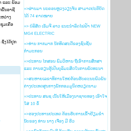
ຳ ແລະ ພ້ອມ
=>ຜ່ານມາ ນະຄອນຫຼວງວຽງຈັນ ສາມາດປະຕິບັດ
ພື້ນອາຊີ
ໄດ້ 74 ຄາດໝາຍ
ະຫວ່າງ
ຊຸມເຄືອ
=> ບໍລິສັດ ເອັມຈີ ລາວ ແນະນຳລົດໄຟຟ້າ NEW
MG4 ELECTRIC
ຶ່ງໄດ້ປູກ
=>ທ່ານ ກາກມາກ ນັກທິດສະດີຂອງຊົນຊັ້ນ
ກຳມະກອນ
=>ປະທານ ໄກສອນ ພົມວິຫານ ຖືເອົາການສຶກສາ
ແລະ ການຮຽນຮູ້ເປັນບຸລິມະສິດໃນການພັດທະນາ
=>ສະຫາຍເລຂາທິການໃຫຍ່ຕ້ອນຮັບຄະນະພົວພັນ
ຕ່າງປະເທດສູນກາງພັກກອມມູນິດຫວຽດນາມ
=>ປະທານ ສພຊ ເນັ້ນໃຫ້ເມືອງນາຊາຍທອງ ເອົາໃຈ
ໃສ່ 10 ຂໍ້
=>ຮອງ​ປະທານ​ປະເທດ ຕ້ອນຮັບ​ການ​ເຂົ້າ​ຢ້ຽມ​ຂ່ຳ
ນັບ​ຂອງ ທ່ານ ນາງ ເຈືອງ ມີ ຮົວ
ສ