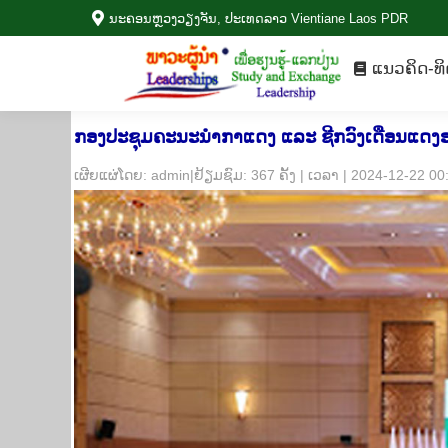
ນະ​ຄອນຫຼວງວຽງ​ຈັນ, ປະ​ເທດ​ລາວ Vientiane Laos PDR
ແນວ​ຄິດ-ທ
ແນວ​ຄິດ-ທິ
ກອງປະຊຸມຄະນະນຳກາແດງ ແລະ ຊີກວົງເດືອນແດງອາຊີ
​ເຜີຍ​ແຜ່​ໂດຍ: admin|ຢ້ຽມ​ຊົມ: 367 ຄັ້ງ | ເວ​ລາ | 2024-12-22 0